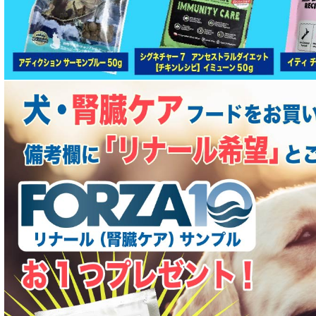
腎臓ケア対応ドッグフード
関節サポート対応 フード for DOG
肝臓ケア対応ドッグフード
肥満ケア対応 フード for DOG
泌尿器ケア対応 フード for DOG
胃腸ケア対応 フード for DOG
口腔内・喉ケア対応商品 犬用