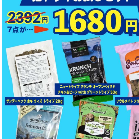
特殊製法のドッグフード
特殊製法のキャットフード
全年齢対応 フード for DOG
パピー用 フード for DOG
成犬用 フード for DOG
シニア犬用フード for DOG
食物アレルギー対応 ドッグフード