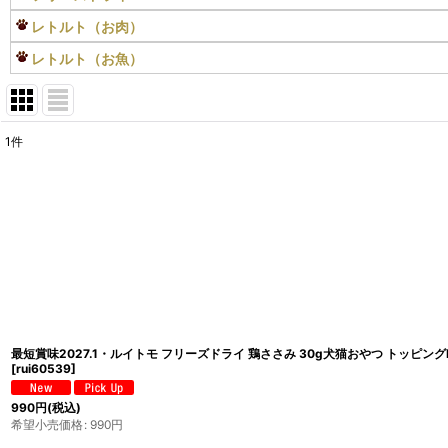
レトルト（お肉）
レトルト（お魚）
1
件
表示数
:
在庫あり
並び順
:
最短賞味2027.1・ルイトモ フリーズドライ 鶏ささみ 30g犬猫おやつ トッピングRU
[
rui60539
]
990
円
(税込)
希望小売価格
:
990
円