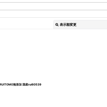
表示順変更
絞り込む
ITOMO無添加 国産rui60539