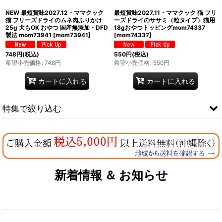
NEW 最短賞味2027.12・ママクック
最短賞味2027.11・ママクック 猫 フリ
猫 フリーズドライのムネ肉ふりかけ
ーズドライのササミ（粒タイプ）猫用
25g 犬もOK おやつ 国産無添加・DFD
18gおやつトッピングmom74337
製法 mom73941
[
mom73941
]
[
mom74337
]
748
円
(税込)
550
円
(税込)
希望小売価格
:
748
円
希望小売価格
:
550
円
カートに入れる
カートに入れる
特集で絞り込む
なちゅのオリジナルセット
お試しドライフード少量パック犬用
新着情報 ＆ お知らせ
お試しドライフード少量パック猫用