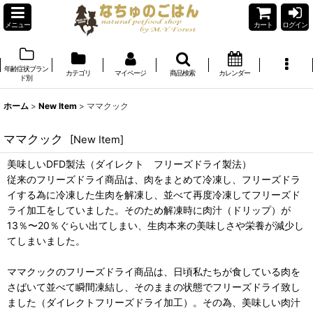
メニュー
カート
ログイン
年齢症状ブラン
カテゴリ
マイページ
商品検索
カレンダー
ド別
ホーム
>
New Item
>
ママクック
ママクック
[
New Item
]
美味しいDFD製法（ダイレクト フリーズドライ製法）
従来のフリーズドライ商品は、肉をまとめて冷凍し、フリーズドラ
イする為に冷凍した生肉を解凍し、並べて再度冷凍してフリーズド
ライ加工をしていました。そのため解凍時に肉汁（ドリップ）が
13％〜20％ぐらい出てしまい、生肉本来の美味しさや栄養が減少し
てしまいました。
ママクックのフリーズドライ商品は、日頃私たちが食している肉を
さばいて並べて瞬間凍結し、そのままの状態でフリーズドライ致し
ました（ダイレクトフリーズドライ加工）。その為、美味しい肉汁