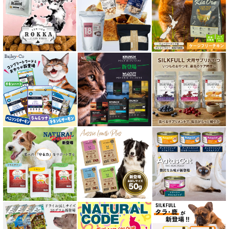
胃腸ケア対応 フード for CAT
口腔内・喉ケア対応商品 猫用
食欲サポート対応キャットフード
肝臓ケア対応キャットフード
免疫サポート 猫用
低脂肪 ドライフード for CAT
水分補給用ウェットフード for CAT
特集 穀物不使用 キャットフード（ドライ）