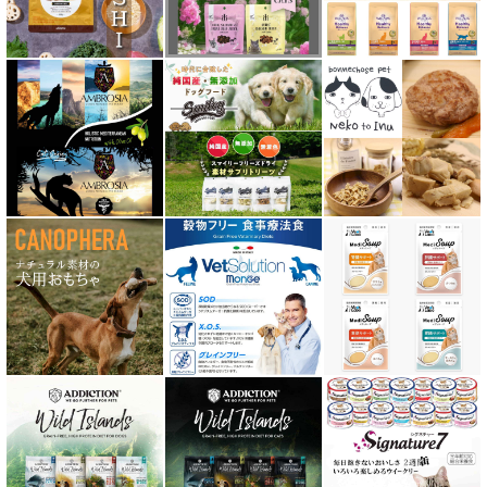
テラフェリス TerraFelis
テラカニス ハーバルヒーローズ
トライバル TRIBAL
ナチュラルコード NATURAL CODE
ナチュラルハーベスト Natural Harvest
Nanki Japan ナンキジャパン
ニュートライプ NUTRIPE
ｐＨ バランス キャット ウォーター
ネイチャーベット NaturVet
バーキングヘッズ BARKING HEADS