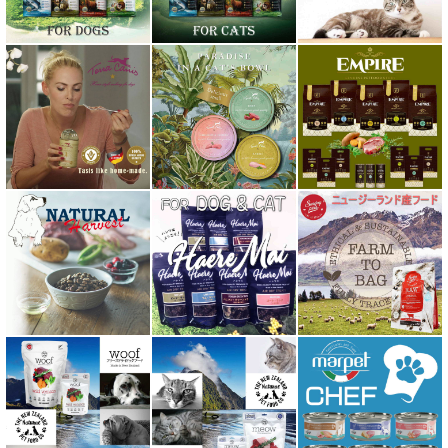
ハーロウブレンド Harlow Blend
バイオトロール・バイオフレッシュ Byotrol
バリアサプリ
Haere Mai ハレマエ
阪急ハロードッグ
プロバイオデンタルPet
ビィ・ナチュラル be-NatuRal
ヒマラヤ ドッグ チーズ チュウ
ファープラスト 歯みがきガム
フィッシュ4 ペットフード正規品