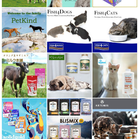
ホワイトフォックス
ボンショーズペット bonnechose pet
ママクック
ミャウ MEOW
ミャオイングヘッズ MEOWING HEADS
ミルク本舗
ムーラムーラ Moora Moora
ルイトモ RUITOMO
ロザイボトル
ロッカ ROKKA