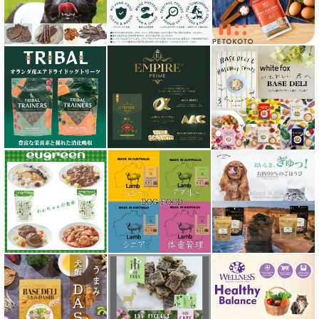
シェフ SHEF
シグネチャー７（Signature7）正規輸入品
シシア Schesir
獣医さん推奨シリーズ
シルクフル SILKFULL
ジーランディア Zealandia
スマイリー Smiley
ソウルメイト SoulMate
ソリッドゴールド Solid Gold
ディアブロ（Deer Blow）
テラカニス TerraCanis