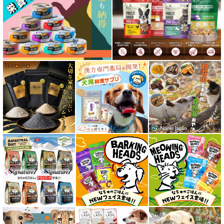
特集 穀物不使用 ドッグフード（ドライ）
フリーズドライ ドッグフード
エアドライ ドッグフード
愛猫用ウェット300円以下コーナー
全年齢対応 フード for CAT
キトン用 フード for CAT
成猫用 フード for CAT
シニア猫用 フード for CAT