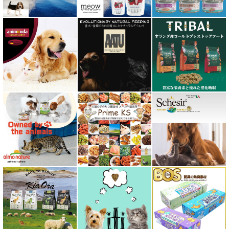
フィールドエイト
フォルツァ10 FORZA10
プライムケイズ さかい企画
ブリスミックス BLISMIX
プレスティージ PRESTIGE
プロデン ProDen
ベイリーコー Bailey+Co
ベッツソリューション VetSolution
ベッツラボ Vets Labo
ペットカインド PetKind
ペトコト PETOKOTO