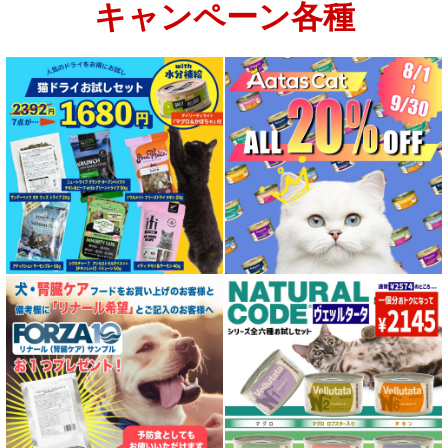
キャンペーン各種
特集：大型犬＆多頭飼い用：セット＆大袋ドッグフード
特集 グリーントライプ（第４胃）とは
特集 フリーズドライ
特集 エアドライフード
特殊製法のドッグフード
特殊製法のキャットフード
全年齢対応 フード for DOG
パピー用 フード for DOG