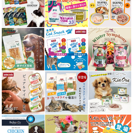
エアドライ キャットフード
フリーズドライ キャットフード
おやつ全アイテム
素材そのまま
アイファクトリーおやつ
アタスキャット Aatas Cat
アディクション Addiction
アニモンダ ANIMONDA
アマノヴァ Amanova