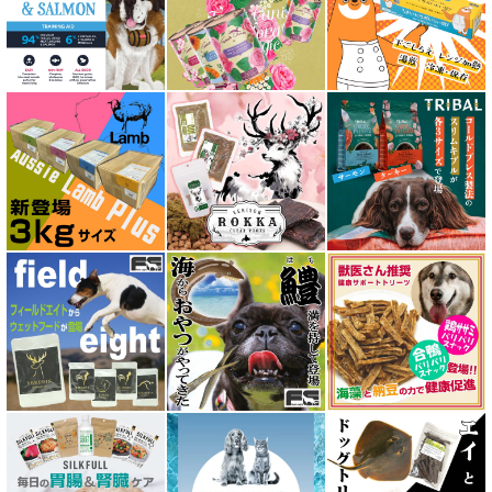
アルモネイチャー almo nature
アンブロシア AMBROSIA
アートゥー AATU
アーテミス ARTEMIS
イティ iti
ウェルネス ヘルシーバランス
ウルフブラット WOLFSBLUT
エーワン AWAN DOG FOOD
エーにゃん Anyan 猫用おやつ