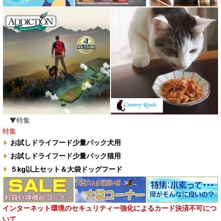
ワイルドランド Wildes Land
わんぽうやく
ワフ WOOF
ナチュラル重曹 アイテム合同会社
水素シリーズ
臭わない袋BOS
▼特集
特集
自然流
お試しドライフード少量パック犬用
お試しドライフード少量パック猫用
M.Y Forest推奨品
５kg以上セット＆大袋ドッグフード
フォルツァ10犬キャンペーン
一口笑 Ikkosho
インターネット環境のセキュリティー強化によるカード決済不可につ
いて