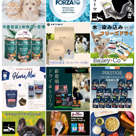
エクイリブリア EQUILIBRIA
エンパイア EMPIRE
オージー ラム プラス Aussie Lamb Plus
カントリーロード Country Roads
キアオラ kiaora
キャノフィラ
グリーンフィッシュ GreenFish
ケリーアンドコー Kelly＆Co’s
サンデーペッツ Sunday Pets
サンユー研究所