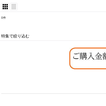
0
件
表示数
:
在庫あり
特集で絞り込む
並び順
:
なちゅのオリジナルセット
お試しドライフード少量パック犬用
お試しドライフード少量パック猫用
特集：大型犬＆多頭飼い用：セット＆大袋ドッグフード
特集 グリーントライプ（第４胃）とは