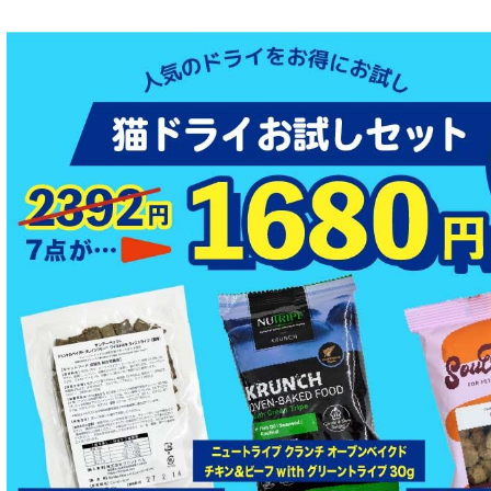
特集 フリーズドライ
特集 エアドライフード
特殊製法のドッグフード
特殊製法のキャットフード
全年齢対応 フード for DOG
パピー用 フード for DOG
成犬用 フード for DOG