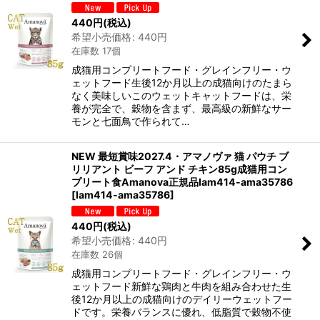
440
円
(税込)
希望小売価格
:
440
円
在庫数 17個
成猫用コンプリートフード・グレインフリー・ウ
ェットフード生後12か月以上の成猫向けのたまら
なく美味しいこのウェットキャットフードは、栄
養が完全で、穀物を含まず、最高級の新鮮なサー
モンと七面鳥で作られて…
NEW 最短賞味2027.4・アマノヴァ 猫 パウチ ブ
リリアント ビーフ アンド チキン85g成猫用コン
プリート食Amanova正規品lam414-ama35786
[
lam414-ama35786
]
440
円
(税込)
希望小売価格
:
440
円
在庫数 26個
成猫用コンプリートフード・グレインフリー・ウ
ェットフード新鮮な鶏肉と牛肉を組み合わせた生
後12か月以上の成猫向けのデイリーウェットフー
ドです。栄養バランスに優れ、低脂質で穀物不使