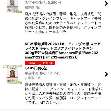
希望小売価格
:
5,280
円
在庫数 1個
避妊去勢済み成猫用・腎臓・消化・皮膚被毛・関
節に配慮・グレインフリー・キャットフード去勢
された愛猫のためのナチュラルキャットフードの
特別レシピで、白身魚のみを使用し、グレインフ
リー・お肉のミールやドラ…
NEW 最短賞味2026.11.8・アマノヴァ 猫 ステア
ライズド キャット エクスクイジット チキン
300g避妊去勢成猫用Amanova正規品lam232-
ama31221
[
lam232-ama31221
]
1,485
円
(税込)
希望小売価格
:
1,485
円
在庫数 2個
避妊去勢済み成猫用・腎臓・消化・皮膚被毛・関
節に配慮・ ローグレイン・キャットフード生後12
か月以上の避妊去勢済みの猫向けの、鶏肉を使用
した高タンパク質・低脂質・ローグレインのフー
ドです。お肉のミール…