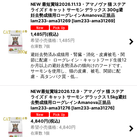
NEW 最短賞味2026.11.13・アマノヴァ 猫 ステア
ライズド キャット サーモン デラックス 300g避
妊去勢成猫用ローグレインAmanova正規品
lam233-ama31269
[
lam233-ama31269
]
1,485
円
(税込)
希望小売価格
:
1,485
円
在庫数 7個
避妊去勢済み成猫用・腎臓・消化・皮膚被毛・関
節に配慮・ ローグレイン・キャットフード生後12
か月以上の避妊去勢済みの猫向けのフードです。
サーモンを使用し、猫の皮膚、被毛、関節に配
慮・ 高タンパク質・低…
NEW最短賞味2026.12.9・アマノヴァ 猫 ステア
ライズド キャット サーモン デラックス 1.5kg避妊
去勢成猫用ローグレインAmanova正規品
lam233-ama31276
[
lam233-ama31276
]
4,840
円
(税込)
希望小売価格
:
4,840
円
在庫数 1個