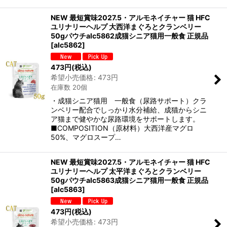
NEW 最短賞味2027.5・アルモネイチャー 猫 HFC
ユリナリーヘルプ 大西洋まぐろとクランベリー
50gパウチalc5862成猫シニア猫用一般食 正規品
[
alc5862
]
473
円
(税込)
希望小売価格
:
473
円
在庫数 20個
・成猫シニア猫用 一般食（尿路サポート）クラ
ンベリー配合でしっかり水分補給、成猫からシニ
ア猫まで健やかな尿路環境をサポートします。
■COMPOSITION（原材料）大西洋産マグロ
50%、マグロスープ…
NEW 最短賞味2027.5・アルモネイチャー 猫 HFC
ユリナリーヘルプ 太平洋まぐろとクランベリー
50gパウチalc5863成猫シニア猫用一般食 正規品
[
alc5863
]
473
円
(税込)
希望小売価格
:
473
円