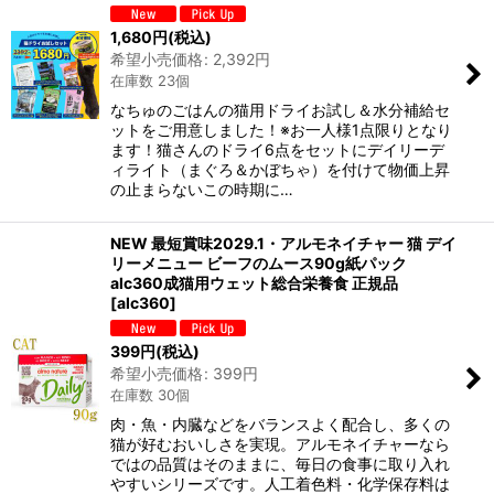
1,680
円
(税込)
希望小売価格
:
2,392
円
在庫数 23個
なちゅのごはんの猫用ドライお試し＆水分補給セ
ットをご用意しました！※お一人様1点限りとなり
ます！猫さんのドライ6点をセットにデイリーデ
ィライト（まぐろ＆かぼちゃ）を付けて物価上昇
の止まらないこの時期に…
NEW 最短賞味2029.1・アルモネイチャー 猫 デイ
リーメニュー ビーフのムース90g紙パック
alc360成猫用ウェット総合栄養食 正規品
[
alc360
]
399
円
(税込)
希望小売価格
:
399
円
在庫数 30個
肉・魚・内臓などをバランスよく配合し、多くの
猫が好むおいしさを実現。アルモネイチャーなら
ではの品質はそのままに、毎日の食事に取り入れ
やすいシリーズです。人工着色料・化学保存料は