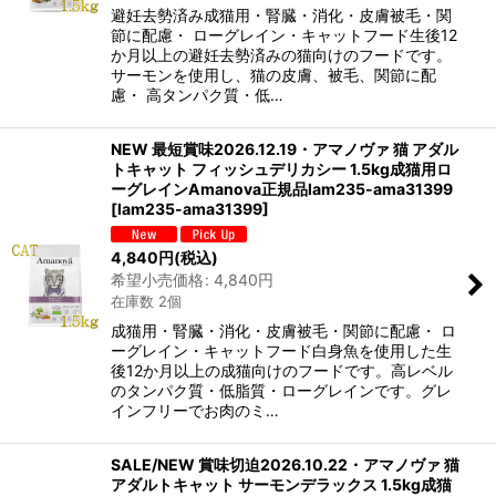
避妊去勢済み成猫用・腎臓・消化・皮膚被毛・関
節に配慮・ ローグレイン・キャットフード生後12
か月以上の避妊去勢済みの猫向けのフードです。
サーモンを使用し、猫の皮膚、被毛、関節に配
慮・ 高タンパク質・低…
NEW 最短賞味2026.12.19・アマノヴァ 猫 アダル
トキャット フィッシュデリカシー 1.5kg成猫用ロ
ーグレインAmanova正規品lam235-ama31399
[
lam235-ama31399
]
4,840
円
(税込)
希望小売価格
:
4,840
円
在庫数 2個
成猫用・腎臓・消化・皮膚被毛・関節に配慮・ ロ
ーグレイン・キャットフード白身魚を使用した生
後12か月以上の成猫向けのフードです。高レベル
のタンパク質・低脂質・ローグレインです。グレ
インフリーでお肉のミ…
SALE/NEW 賞味切迫2026.10.22・アマノヴァ 猫
アダルトキャット サーモンデラックス 1.5kg成猫