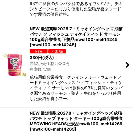
93%に良質のタンパク源であるイワシ/ツナ、チキ
ン＆ビーフをたっぷり使用した愛猫が喜ぶフード
です愛猫の健康維持…
NEW 最短賞味2028.7・ミャオイングヘッズ 成猫
パウチ ソ フィッシュ ティケイティッド サーモン
100g総合栄養食 正規品mwsl100-meh14245
[
mwsl100-meh14245
]
330
円
(税込)
希望小売価格
:
330
円
在庫数 47個
成猫用総合栄養食・グレインフリー・ウェットフ
ードミャオイングヘッズ ソ・フィッシュ・ティケ
イティッド サーモンは原料の93%に良質のタンパ
ク源であるサーモン・鶏肉・牛肉をたっぷり使用
した愛猫が喜ぶフー…
NEW 最短賞味2027.8・ミャオイングヘッズ 成猫
パウチ トップ キャット ターキー 100g総合栄養食
MEOWING HEADS正規品mwtk100-meh14269
[
mwtk100-meh14269
]