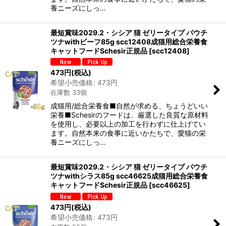
養ニーズにしっ…
最短賞味2029.2・シシア 猫 ゼリータイプ パウチ
ツナwithビーフ85g scc12408成猫用総合栄養食
キャットフードSchesir正規品
[
scc12408
]
473
円
(税込)
希望小売価格
:
473
円
在庫数 33個
成猫用/総合栄養食■自然が求める、ちょうどいい
栄養■Schesirのフードは、厳選した良質な原材料
を使用し、必要以上の加工を行わずに仕上げてい
ます。自然本来の食事に近いかたちで、愛猫の栄
養ニーズにしっ…
最短賞味2029.2・シシア 猫 ゼリータイプ パウチ
ツナwithシラス85g scc46625成猫用総合栄養食
キャットフードSchesir正規品
[
scc46625
]
473
円
(税込)
希望小売価格
:
473
円