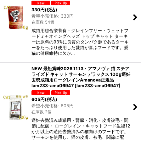
330
円
(税込)
希望小売価格
:
330
円
在庫数 54個
成猫用総合栄養食・グレインフリー・ウェットフ
ードミャオイングヘッズ トップ キャット ターキ
ーは原料の93%に良質のタンパク源であるターキ
ーをたっぷり使用した愛猫が喜ぶフードです。愛
猫の健康維持に欠か…
NEW 最短賞味2026.11.13・アマノヴァ 猫 ステア
ライズド キャット サーモン デラックス 100g避妊
去勢成猫用ローグレインAmanova正規品
lam233-ama06947
[
lam233-ama06947
]
605
円
(税込)
希望小売価格
:
605
円
在庫数 2個
避妊去勢済み成猫用・腎臓・消化・皮膚被毛・関
節に配慮・ ローグレイン・キャットフード生後12
か月以上の避妊去勢済みの猫向けのフードです。
サーモンを使用し、猫の皮膚、被毛、関節に配