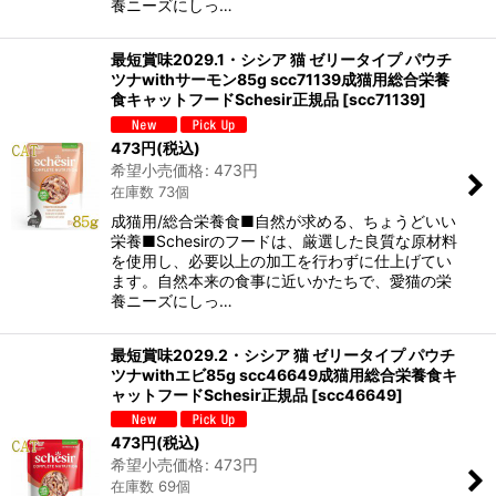
養ニーズにしっ…
最短賞味2029.1・シシア 猫 ゼリータイプ パウチ
ツナwithサーモン85g scc71139成猫用総合栄養
食キャットフードSchesir正規品
[
scc71139
]
473
円
(税込)
希望小売価格
:
473
円
在庫数 73個
成猫用/総合栄養食■自然が求める、ちょうどいい
栄養■Schesirのフードは、厳選した良質な原材料
を使用し、必要以上の加工を行わずに仕上げてい
ます。自然本来の食事に近いかたちで、愛猫の栄
養ニーズにしっ…
最短賞味2029.2・シシア 猫 ゼリータイプ パウチ
ツナwithエビ85g scc46649成猫用総合栄養食キ
ャットフードSchesir正規品
[
scc46649
]
473
円
(税込)
希望小売価格
:
473
円
在庫数 69個