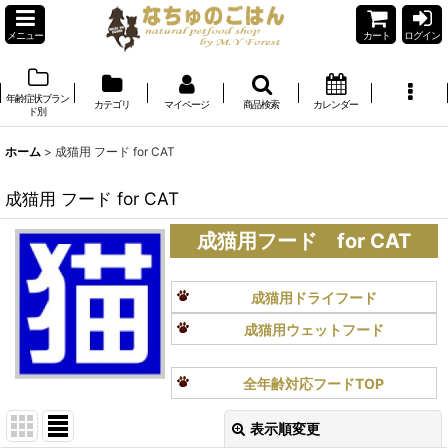
メニュー
カート
ログイン
年齢症状ブラン
カテゴリ
マイページ
商品検索
カレンダー
ド別
ホーム
>
成猫用 フード for CAT
成猫用 フード for CAT
成猫用フード for CAT
成猫用ドライフード
成猫用ウェットフード
全年齢対応フードTOP
表示順変更
閉じる