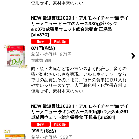
使用せず、素材本来のおい…
NEW 最短賞味2029.1・アルモネイチャー 猫 デイ
リーメニュー ビーフのムース380g紙パック
alc370成猫用ウェット総合栄養食 正規品
[
alc370
]
871
円
(税込)
希望小売価格
:
871
円
在庫数 8個
肉・魚・内臓などをバランスよく配合し、多くの
猫が好むおいしさを実現。アルモネイチャーなら
ではの品質はそのままに、毎日の食事に取り入れ
やすいシリーズです。人工着色料・化学保存料は
使用せず、素材本来のおい…
NEW 最短賞味2029.1・アルモネイチャー 猫 デイ
リーメニュー チキンのムース90g紙パックalc361
成猫用ウェット総合栄養食 正規品
[
alc361
]
399
円
(税込)
希望小売価格
:
399
円