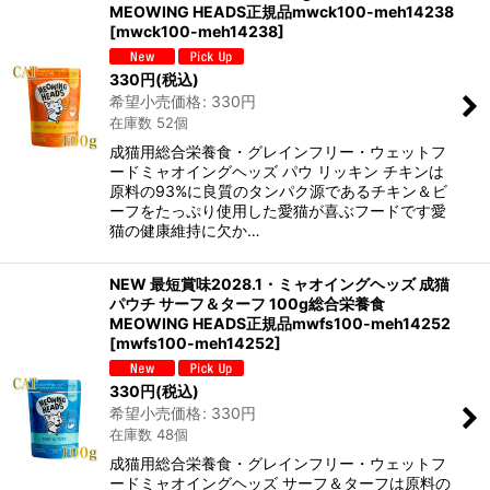
MEOWING HEADS正規品mwck100-meh14238
[
mwck100-meh14238
]
330
円
(税込)
希望小売価格
:
330
円
在庫数 52個
成猫用総合栄養食・グレインフリー・ウェットフ
ードミャオイングヘッズ パウ リッキン チキンは
原料の93%に良質のタンパク源であるチキン＆ビ
ーフをたっぷり使用した愛猫が喜ぶフードです愛
猫の健康維持に欠か…
NEW 最短賞味2028.1・ミャオイングヘッズ 成猫
パウチ サーフ＆ターフ 100g総合栄養食
MEOWING HEADS正規品mwfs100-meh14252
[
mwfs100-meh14252
]
330
円
(税込)
希望小売価格
:
330
円
在庫数 48個
成猫用総合栄養食・グレインフリー・ウェットフ
ードミャオイングヘッズ サーフ＆ターフは原料の