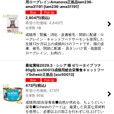
用ローグレインAmanova正規品lam236-
ama31191
[
lam236-ama31191
]
2,904
円
(税込)
希望小売価格
:
4,840
円
在庫数 1個
成猫用・腎臓・消化・皮膚被毛・関節に配慮・ロ
ーグレイン・キャットフードサーモンを使用した
生後12か月以上の成猫向けのフードです。猫の皮
膚、被毛、関節に配慮・ 高タンパク質・低脂質・
ローグレイン。お肉の…
最短賞味2029.3・シシア 猫 ゼリータイプ ツナ
85g缶 scc50013成猫用総合栄養食キャットフー
ドSchesir正規品
[
scc50013
]
473
円
(税込)
希望小売価格
:
473
円
在庫数 86個
成猫用/総合栄養食■自然が求める、ちょうどいい
栄養■Schesirのフードは、厳選した良質な原材料
を使用し、必要以上の加工を行わずに仕上げてい