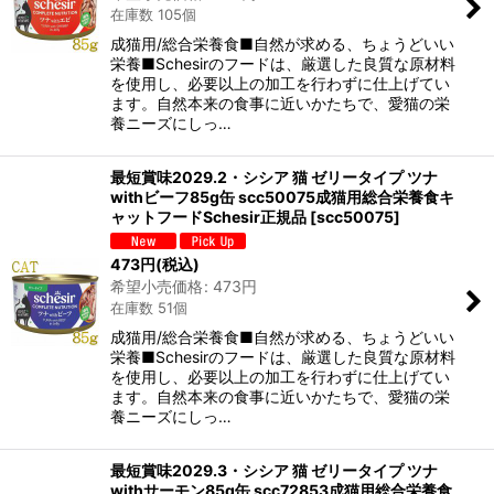
在庫数 105個
成猫用/総合栄養食■自然が求める、ちょうどいい
栄養■Schesirのフードは、厳選した良質な原材料
を使用し、必要以上の加工を行わずに仕上げてい
ます。自然本来の食事に近いかたちで、愛猫の栄
養ニーズにしっ…
最短賞味2029.2・シシア 猫 ゼリータイプ ツナ
withビーフ85g缶 scc50075成猫用総合栄養食キ
ャットフードSchesir正規品
[
scc50075
]
473
円
(税込)
希望小売価格
:
473
円
在庫数 51個
成猫用/総合栄養食■自然が求める、ちょうどいい
栄養■Schesirのフードは、厳選した良質な原材料
を使用し、必要以上の加工を行わずに仕上げてい
ます。自然本来の食事に近いかたちで、愛猫の栄
養ニーズにしっ…
最短賞味2029.3・シシア 猫 ゼリータイプ ツナ
withサーモン85g缶 scc72853成猫用総合栄養食