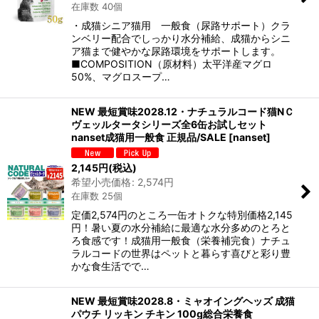
在庫数 40個
・成猫シニア猫用 一般食（尿路サポート）クラ
ンベリー配合でしっかり水分補給、成猫からシニ
ア猫まで健やかな尿路環境をサポートします。
■COMPOSITION（原材料）太平洋産マグロ
50%、マグロスープ…
NEW 最短賞味2028.12・ナチュラルコード猫NＣ
ヴェッルタータシリーズ全6缶お試しセット
nanset成猫用一般食 正規品/SALE
[
nanset
]
2,145
円
(税込)
希望小売価格
:
2,574
円
在庫数 25個
定価2,574円のところ一缶オトクな特別価格2,145
円！暑い夏の水分補給に最適な水分多めのとろと
ろ食感です！成猫用一般食（栄養補完食）ナチュ
ラルコードの世界はペットと暮らす喜びと彩り豊
かな食生活でで…
NEW 最短賞味2028.8・ミャオイングヘッズ 成猫
パウチ リッキン チキン 100g総合栄養食