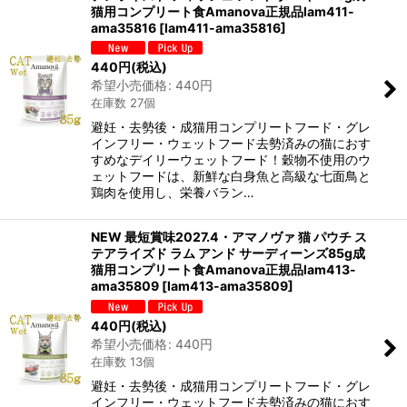
猫用コンプリート食Amanova正規品lam411-
ama35816
[
lam411-ama35816
]
440
円
(税込)
希望小売価格
:
440
円
在庫数 27個
避妊・去勢後・成猫用コンプリートフード・グレ
インフリー・ウェットフード去勢済みの猫におす
すめなデイリーウェットフード！穀物不使用のウ
ェットフードは、新鮮な白身魚と高級な七面鳥と
鶏肉を使用し、栄養バラン…
NEW 最短賞味2027.4・アマノヴァ 猫 パウチ ス
テアライズド ラム アンド サーディーンズ85g成
猫用コンプリート食Amanova正規品lam413-
ama35809
[
lam413-ama35809
]
440
円
(税込)
希望小売価格
:
440
円
在庫数 13個
避妊・去勢後・成猫用コンプリートフード・グレ
インフリー・ウェットフード去勢済みの猫におす