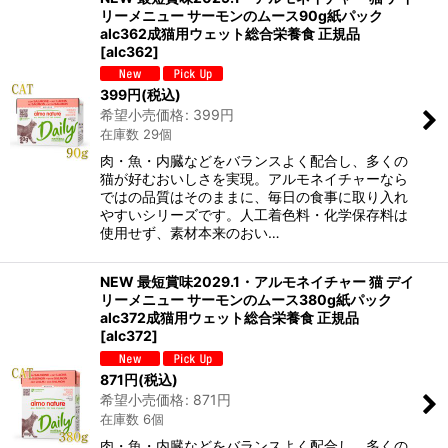
リーメニュー サーモンのムース90g紙パック
alc362成猫用ウェット総合栄養食 正規品
[
alc362
]
399
円
(税込)
希望小売価格
:
399
円
在庫数 29個
肉・魚・内臓などをバランスよく配合し、多くの
猫が好むおいしさを実現。アルモネイチャーなら
ではの品質はそのままに、毎日の食事に取り入れ
やすいシリーズです。人工着色料・化学保存料は
使用せず、素材本来のおい…
NEW 最短賞味2029.1・アルモネイチャー 猫 デイ
リーメニュー サーモンのムース380g紙パック
alc372成猫用ウェット総合栄養食 正規品
[
alc372
]
871
円
(税込)
希望小売価格
:
871
円
在庫数 6個
肉・魚・内臓などをバランスよく配合し、多くの