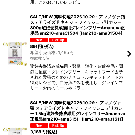
用。このおいしいレシピ…
SALE/NEW 賞味切迫2026.10.29・アマノヴァ 猫
ステアライズド キャット フィッシュ デリカシー
300g避妊去勢成猫用グレインフリーAmanova正
規品lam210-ama31504
[
lam210-ama31504
]
891
円
(税込)
希望小売価格
:
1,485
円
在庫数 5個
避妊去勢済み成猫用・腎臓・消化・皮膚被毛・関
節に配慮・グレインフリー・キャットフード去勢
された愛猫のためのナチュラルキャットフードの
特別レシピで、白身魚のみを使用し、グレインフ
リー・お肉のミールやドラ…
SALE/NEW 賞味切迫2026.10.29・ アマノヴァ
猫 ステアライズド キャット フィッシュ デリカシ
ー 1.5kg避妊去勢成猫用グレインフリーAmanova
正規品lam210-ama31511
[
lam210-ama31511
]
3,168
円
(税込)