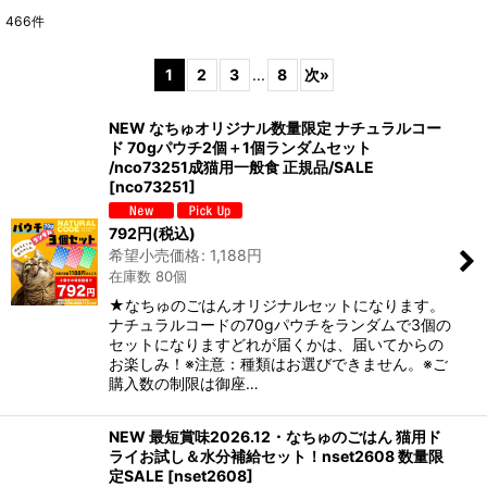
466
件
表示数
:
1
2
3
...
8
次
»
在庫あり
NEW なちゅオリジナル数量限定 ナチュラルコー
並び順
:
ド 70gパウチ2個＋1個ランダムセット
/nco73251成猫用一般食 正規品/SALE
[
nco73251
]
絞り込む
792
円
(税込)
希望小売価格
:
1,188
円
在庫数 80個
★なちゅのごはんオリジナルセットになります。
ナチュラルコードの70gパウチをランダムで3個の
セットになりますどれが届くかは、届いてからの
お楽しみ！※注意：種類はお選びできません。※ご
購入数の制限は御座…
NEW 最短賞味2026.12・なちゅのごはん 猫用ド
ライお試し＆水分補給セット！nset2608 数量限
定SALE
[
nset2608
]