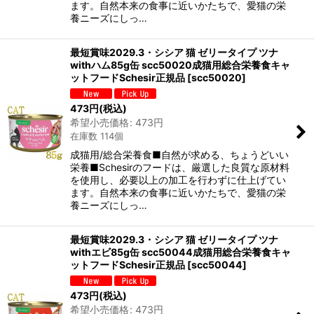
ます。自然本来の食事に近いかたちで、愛猫の栄
養ニーズにしっ…
最短賞味2029.3・シシア 猫 ゼリータイプ ツナ
withハム85g缶 scc50020成猫用総合栄養食キャ
ットフードSchesir正規品
[
scc50020
]
473
円
(税込)
希望小売価格
:
473
円
在庫数 114個
成猫用/総合栄養食■自然が求める、ちょうどいい
栄養■Schesirのフードは、厳選した良質な原材料
を使用し、必要以上の加工を行わずに仕上げてい
ます。自然本来の食事に近いかたちで、愛猫の栄
養ニーズにしっ…
最短賞味2029.3・シシア 猫 ゼリータイプ ツナ
withエビ85g缶 scc50044成猫用総合栄養食キャ
ットフードSchesir正規品
[
scc50044
]
473
円
(税込)
希望小売価格
:
473
円