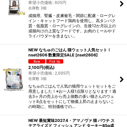
希望小売価格
:
605
円
在庫数 3個
成猫用、腎臓・皮膚被毛・関節に配慮・ローグレ
イン・キャットフード鶏肉を使用し、高タンパク
質・低脂質・ローグレインの、生後12か月以上の
成猫向けの上質なフードです。お肉のミールやド
ライパウダーを含まない…
NEW なちゅのごはん 猫ウェット人気セット！
nset2606 数量限定SALE
[
nset2606
]
2,100
円
(税込)
希望小売価格
:
2,695
円
在庫数 3個
なちゅのごはんで人気の猫用ウェットセットをご
用意しました！※お一人様1点限りとなります！過
去3ヶ月の売上から売上個数の多い猫さんのウェ
ット8点をセットにして物価上昇の止まらないこ
の時期に、特別価格での…
NEW 最短賞味2027.4・アマノヴァ 猫 パウチ ス
テアライズド フィッシュ アンド ターキー85g成