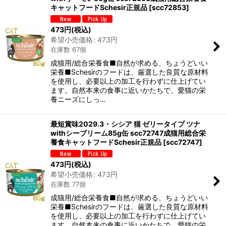
キャットフードSchesir正規品
[
scc72853
]
473
円
(税込)
希望小売価格
:
473
円
在庫数 67個
成猫用/総合栄養食■自然が求める、ちょうどいい
栄養■Schesirのフードは、厳選した良質な原材料
を使用し、必要以上の加工を行わずに仕上げてい
ます。自然本来の食事に近いかたちで、愛猫の栄
養ニーズにしっ…
最短賞味2029.3・シシア 猫 ゼリータイプ ツナ
withシーブリーム85g缶 scc72747成猫用総合栄
養食キャットフードSchesir正規品
[
scc72747
]
473
円
(税込)
希望小売価格
:
473
円
在庫数 77個
成猫用/総合栄養食■自然が求める、ちょうどいい
栄養■Schesirのフードは、厳選した良質な原材料
を使用し、必要以上の加工を行わずに仕上げてい
ます。自然本来の食事に近いかたちで、愛猫の栄