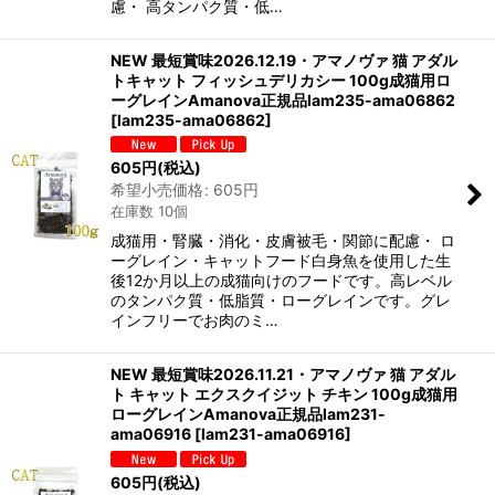
慮・ 高タンパク質・低…
NEW 最短賞味2026.12.19・アマノヴァ 猫 アダル
トキャット フィッシュデリカシー 100g成猫用ロ
ーグレインAmanova正規品lam235-ama06862
[
lam235-ama06862
]
605
円
(税込)
希望小売価格
:
605
円
在庫数 10個
成猫用・腎臓・消化・皮膚被毛・関節に配慮・ ロ
ーグレイン・キャットフード白身魚を使用した生
後12か月以上の成猫向けのフードです。高レベル
のタンパク質・低脂質・ローグレインです。グレ
インフリーでお肉のミ…
NEW 最短賞味2026.11.21・アマノヴァ 猫 アダル
ト キャット エクスクイジット チキン 100g成猫用
ローグレインAmanova正規品lam231-
ama06916
[
lam231-ama06916
]
605
円
(税込)