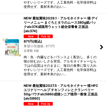
やすいシリーズです。人工着色料・化学保存料は
使用せず、素材本来のおい…
NEW 最短賞味2029.1・アルモネイチャー 猫 デイ
リーメニュー まぐろとタラのムース380g紙パッ
クalc374成猫用ウェット総合栄養食 正規品
[
alc374
]
871
円
(税込)
希望小売価格
:
871
円
在庫数 8個
肉・魚・内臓などをバランスよく配合し、多くの
猫が好むおいしさを実現。アルモネイチャーなら
ではの品質はそのままに、毎日の食事に取り入れ
やすいシリーズです。人工着色料・化学保存料は
使用せず、素材本来のおい…
NEW 最短賞味2027.5・アルモネイチャー 猫 HFC
ユリナリーヘルプ チキンフィレとクランベリー
50gパウチalc5860成猫シニア猫用一般食 正規品
[
alc5860
]