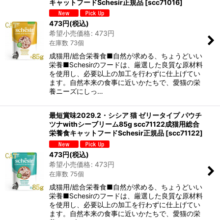
キャットフードSchesir正規品
[
scc71016
]
473
円
(税込)
希望小売価格
:
473
円
在庫数 73個
成猫用/総合栄養食■自然が求める、ちょうどいい
栄養■Schesirのフードは、厳選した良質な原材料
を使用し、必要以上の加工を行わずに仕上げてい
ます。自然本来の食事に近いかたちで、愛猫の栄
養ニーズにしっ…
最短賞味2029.2・シシア 猫 ゼリータイプ パウチ
ツナwithシーブリーム85g scc71122成猫用総合
栄養食キャットフードSchesir正規品
[
scc71122
]
473
円
(税込)
希望小売価格
:
473
円
在庫数 75個
成猫用/総合栄養食■自然が求める、ちょうどいい
栄養■Schesirのフードは、厳選した良質な原材料
を使用し、必要以上の加工を行わずに仕上げてい
ます。自然本来の食事に近いかたちで、愛猫の栄