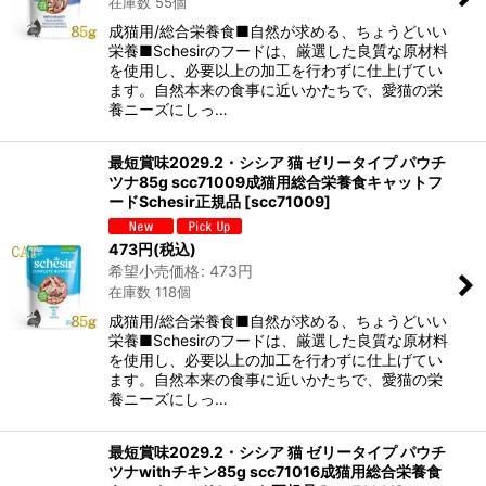
在庫数 55個
成猫用/総合栄養食■自然が求める、ちょうどいい
栄養■Schesirのフードは、厳選した良質な原材料
を使用し、必要以上の加工を行わずに仕上げてい
ます。自然本来の食事に近いかたちで、愛猫の栄
養ニーズにしっ…
最短賞味2029.2・シシア 猫 ゼリータイプ パウチ
ツナ85g scc71009成猫用総合栄養食キャットフ
ードSchesir正規品
[
scc71009
]
473
円
(税込)
希望小売価格
:
473
円
在庫数 118個
成猫用/総合栄養食■自然が求める、ちょうどいい
栄養■Schesirのフードは、厳選した良質な原材料
を使用し、必要以上の加工を行わずに仕上げてい
ます。自然本来の食事に近いかたちで、愛猫の栄
養ニーズにしっ…
最短賞味2029.2・シシア 猫 ゼリータイプ パウチ
ツナwithチキン85g scc71016成猫用総合栄養食