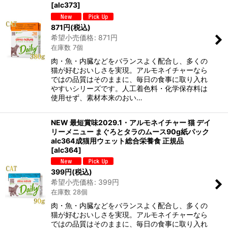
[
alc373
]
871
円
(税込)
希望小売価格
:
871
円
在庫数 7個
肉・魚・内臓などをバランスよく配合し、多くの
猫が好むおいしさを実現。アルモネイチャーなら
ではの品質はそのままに、毎日の食事に取り入れ
やすいシリーズです。人工着色料・化学保存料は
使用せず、素材本来のおい…
NEW 最短賞味2029.1・アルモネイチャー 猫 デイ
リーメニュー まぐろとタラのムース90g紙パック
alc364成猫用ウェット総合栄養食 正規品
[
alc364
]
399
円
(税込)
希望小売価格
:
399
円
在庫数 28個
肉・魚・内臓などをバランスよく配合し、多くの
猫が好むおいしさを実現。アルモネイチャーなら
ではの品質はそのままに、毎日の食事に取り入れ