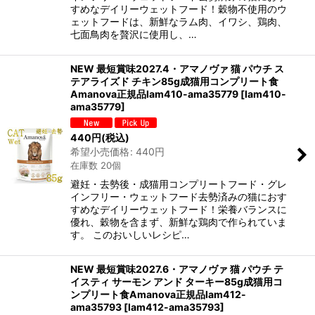
すめなデイリーウェットフード！穀物不使用のウ
ェットフードは、新鮮なラム肉、イワシ、鶏肉、
七面鳥肉を贅沢に使用し、…
NEW 最短賞味2027.4・アマノヴァ 猫 パウチ ス
テアライズド チキン85g成猫用コンプリート食
Amanova正規品lam410-ama35779
[
lam410-
ama35779
]
440
円
(税込)
希望小売価格
:
440
円
在庫数 20個
避妊・去勢後・成猫用コンプリートフード・グレ
インフリー・ウェットフード去勢済みの猫におす
すめなデイリーウェットフード！栄養バランスに
優れ、穀物を含まず、新鮮な鶏肉で作られていま
す。 このおいしいレシピ…
NEW 最短賞味2027.6・アマノヴァ 猫 パウチ テ
イスティ サーモン アンド ターキー85g成猫用コ
ンプリート食Amanova正規品lam412-
ama35793
[
lam412-ama35793
]