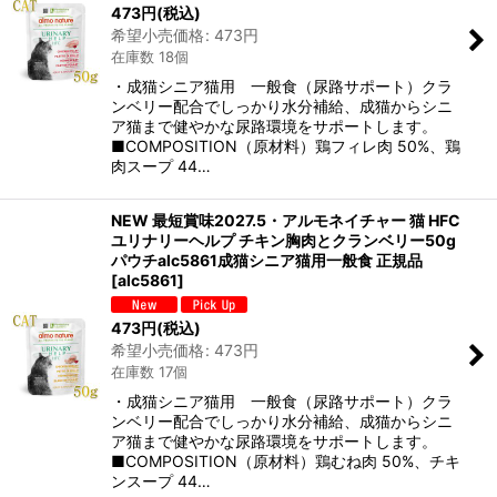
473
円
(税込)
希望小売価格
:
473
円
在庫数 18個
・成猫シニア猫用 一般食（尿路サポート）クラ
ンベリー配合でしっかり水分補給、成猫からシニ
ア猫まで健やかな尿路環境をサポートします。
■COMPOSITION（原材料）鶏フィレ肉 50%、鶏
肉スープ 44…
NEW 最短賞味2027.5・アルモネイチャー 猫 HFC
ユリナリーヘルプ チキン胸肉とクランベリー50g
パウチalc5861成猫シニア猫用一般食 正規品
[
alc5861
]
473
円
(税込)
希望小売価格
:
473
円
在庫数 17個
・成猫シニア猫用 一般食（尿路サポート）クラ
ンベリー配合でしっかり水分補給、成猫からシニ
ア猫まで健やかな尿路環境をサポートします。
■COMPOSITION（原材料）鶏むね肉 50%、チキ
ンスープ 44…