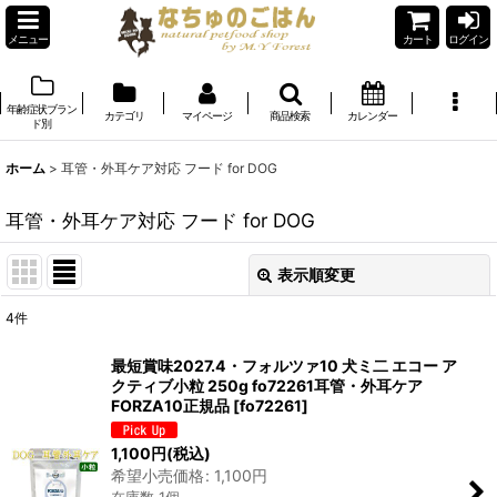
メニュー
カート
ログイン
年齢症状ブラン
カテゴリ
マイページ
商品検索
カレンダー
ド別
ホーム
>
耳管・外耳ケア対応 フード for DOG
耳管・外耳ケア対応 フード for DOG
表示順変更
閉じる
4
件
表示数
:
最短賞味2027.4・フォルツァ10 犬ミ二 エコー ア
クティブ小粒 250g fo72261耳管・外耳ケア
在庫あり
FORZA10正規品
[
fo72261
]
並び順
:
1,100
円
(税込)
希望小売価格
:
1,100
円