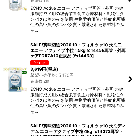
在庫数 1個
絞り込む
ECHO Active エコー アクティブ耳管・外耳 の健
康維持成犬用の総合栄養食主な原材料・動物性タ
ンパクは魚のみを使用 生物学的価値と持続化可能
性の高い魚のタンパク質・厳選された原材料のみ
を…
SALE/賞味切迫2026.10・フォルツァ10 犬ミ二
エコー アクティブ小粒 1.5kg fo14458耳管・外耳
ケアFORZA10正規品
[
fo14458
]
3,619
円
(税込)
希望小売価格
:
5,170
円
在庫数 2個
ECHO Active エコー アクティブ耳管・外耳 の健
康維持成犬用の総合栄養食主な原材料・動物性タ
ンパクは魚のみを使用 生物学的価値と持続化可能
性の高い魚のタンパク質・厳選された原材料のみ
を…
SALE/賞味切迫2026.10・フォルツァ10 犬ミディ
アム エコー アクティブ中粒 4kg fo14373耳管・