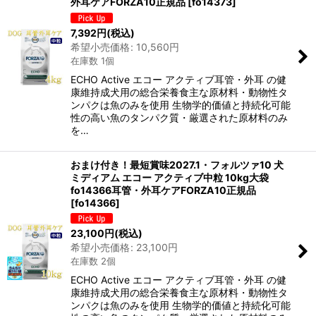
外耳ケアFORZA10正規品
[
fo14373
]
7,392
円
(税込)
希望小売価格
:
10,560
円
在庫数 1個
ECHO Active エコー アクティブ耳管・外耳 の健
康維持成犬用の総合栄養食主な原材料・動物性タ
ンパクは魚のみを使用 生物学的価値と持続化可能
性の高い魚のタンパク質・厳選された原材料のみ
を…
おまけ付き！最短賞味2027.1・フォルツァ10 犬
ミディアム エコー アクティブ中粒 10kg大袋
fo14366耳管・外耳ケアFORZA10正規品
[
fo14366
]
23,100
円
(税込)
希望小売価格
:
23,100
円
在庫数 2個
ECHO Active エコー アクティブ耳管・外耳 の健
康維持成犬用の総合栄養食主な原材料・動物性タ
ンパクは魚のみを使用 生物学的価値と持続化可能