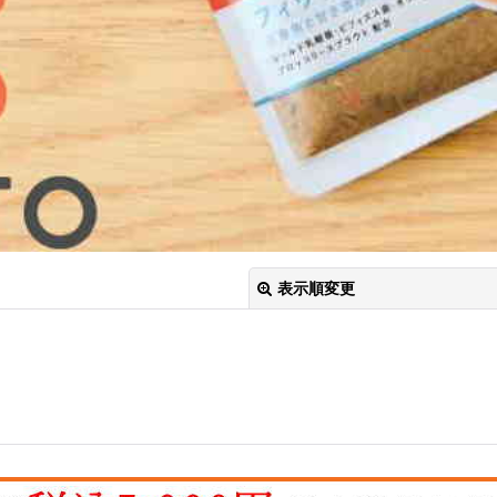
表示順変更