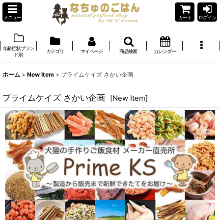
メニュー
カート
ログイン
年齢症状ブラン
カテゴリ
マイページ
商品検索
カレンダー
ド別
ホーム
>
New Item
>
プライムケイズ さかい企画
プライムケイズ さかい企画
[
New Item
]