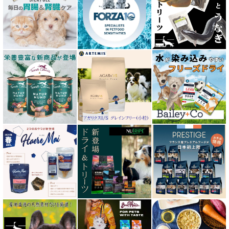
エクイリブリア EQUILIBRIA
エンパイア EMPIRE
オージー ラム プラス Aussie Lamb Plus
カントリーロード Country Roads
キアオラ kiaora
キャノフィラ
グリーンフィッシュ GreenFish
ケリーアンドコー Kelly＆Co’s
サンデーペッツ Sunday Pets
サンユー研究所