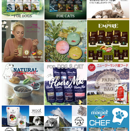
バーキングヘッズ BARKING HEADS
ハーロウブレンド Harlow Blend
バイオトロール・バイオフレッシュ Byotrol
バリアサプリ
Haere Mai ハレマエ
阪急ハロードッグ
プロバイオデンタルPet
ビィ・ナチュラル be-NatuRal
ヒマラヤ ドッグ チーズ チュウ
ファープラスト 歯みがきガム
フィッシュ4 ペットフード正規品