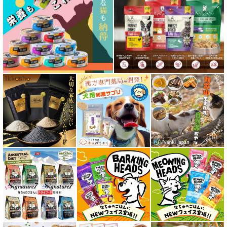
特集 穀物不使用 ドッグフード（ドライ）
フリーズドライ ドッグフード
エアドライ ドッグフード
愛猫用ウェット300円以下コーナー
全年齢対応 フード for CAT
キトン用 フード for CAT
成猫用 フード for CAT