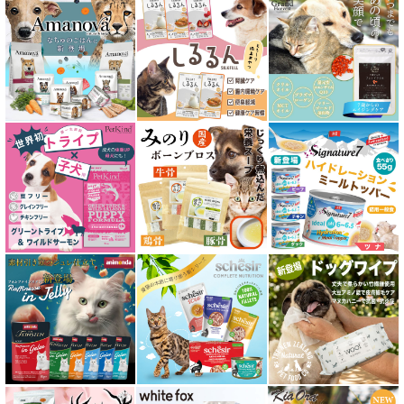
シニア猫用 フード for CAT
皮膚・被毛ケア対応 フード for CAT
食物アレルギー対応キャットフード
腎臓ケア対応キャットフード
関節サポート対応 フード for CAT
糖尿ケア対応 フード for CAT
肥満ケア対応 フード for CAT
泌尿器ケア対応 フード for CAT