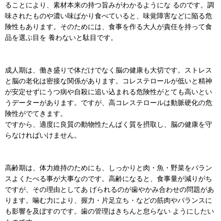
ることにより、素材本来の持つ旨みがわかるようにな るのです。調
味されたものや濃い味ばかり食べていると、味覚障害などに陥る危
険性もあります。そのためには、食事を作る大人が責任を持って食
品を選ぶ目を 養わないと駄目です。
成人期は、働き盛りで体だけでなく脳の健康も大切です。ストレス
と脳の老化は密接な関係があります。コレステロールが低いと精神
が安定せずにうつ病や自殺に追い込まれる危険性がとても高いとい
うデーターがあります。ですが、高コレステロールは動脈硬化の危
険性がでてきます。
ですから、適度に良質の動物性たんぱく質を摂取し、脳の健康を守
らなければいけません。
高齢期は、体力維持のためにも、しっかりと肉・魚・野菜をバラン
スよくたべる事が大事なのです。高齢になると、食事量が減りがち
ですが、その理由としてあ げられるのが歯やかみ合わせの問題があ
ります。噛む力により、握力・片足立ち・などの筋肉やバランスに
も影響を及ぼすのです。歯の管理はきちんと怠らない ようにしたい