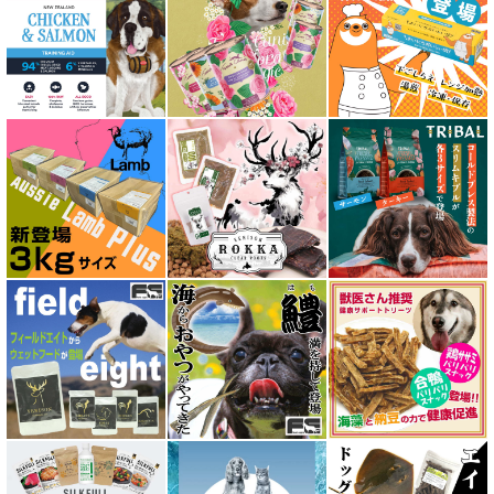
アマノヴァ Amanova
アルモネイチャー almo nature
アンブロシア AMBROSIA
アートゥー AATU
アーテミス ARTEMIS
イティ iti
ウェルネス ヘルシーバランス
ウルフブラット WOLFSBLUT
エーワン AWAN DOG FOOD
エーにゃん Anyan 猫用おやつ