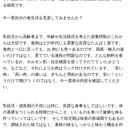
る病気です。
今一度自分の食生活を見直してみませんか？
乳幼児から高齢者まで、年齢や生活様式を考えた栄養摂取がこれか
らは大切です。食肉はどの年代にも需要な良質なたんぱく源です。
食肉と一口に言っても、お 肉にも色々あるのです。国産・輸入の違
いだけではなく、育てている過程が問題なのです。どんな飼料を食
べているか、ホルモン剤・抗生物質を使ってそだてて いたかどう
か、などなど。それによりお肉はランク付けされています。「安い
肉」「高い肉」の違いは、きちんと理由があるのです。安い！とい
うだけで飛びつ くのではなく、今一度表示内容を確認してくださ
い。
乳幼児・成長期の子供には特に、良質な食事をしてほしいです。体
の基礎をつくられる時期だからこそ、いいものを食べて健康な体を
作っていってほしいです。 そして幼児期は味覚の形成期でもあるの
で、調味された味ではなく、素材の味をしっかりと味わう機会を作