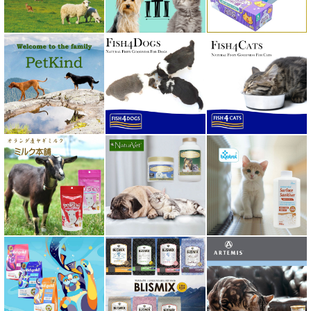
ペトコト PETOKOTO
ホワイトフォックス
ボンショーズペット bonnechose pet
ママクック
ミャウ MEOW
ミャオイングヘッズ MEOWING HEADS
ミルク本舗
ムーラムーラ Moora Moora
ルイトモ RUITOMO
ロザイボトル