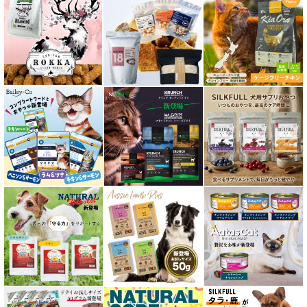
胃腸ケア対応 フード for CAT
口腔内・喉ケア対応商品 猫用
食欲サポート対応キャットフード
肝臓ケア対応キャットフード
免疫サポート 猫用
低脂肪 ドライフード for CAT
水分補給用ウェットフード for CAT
特集 穀物不使用 キャットフード（ドライ）