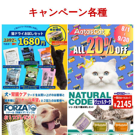
キャンペーン各種
特集：大型犬＆多頭飼い用：セット＆大袋ドッグフード
特集 グリーントライプ（第４胃）とは
特集 フリーズドライ
特集 エアドライフード
特殊製法のドッグフード
特殊製法のキャットフード
全年齢対応 フード for DOG