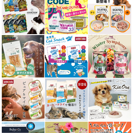
エアドライ キャットフード
フリーズドライ キャットフード
おやつ全アイテム
素材そのまま
アイファクトリーおやつ
アタスキャット Aatas Cat
アディクション Addiction
アニモンダ ANIMONDA