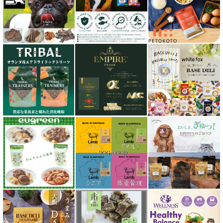
シェフ SHEF
シグネチャー７（Signature7）正規輸入品
シシア Schesir
獣医さん推奨シリーズ
シルクフル SILKFULL
ジーランディア Zealandia
スマイリー Smiley
ソウルメイト SoulMate
ソリッドゴールド Solid Gold
ディアブロ（Deer Blow）