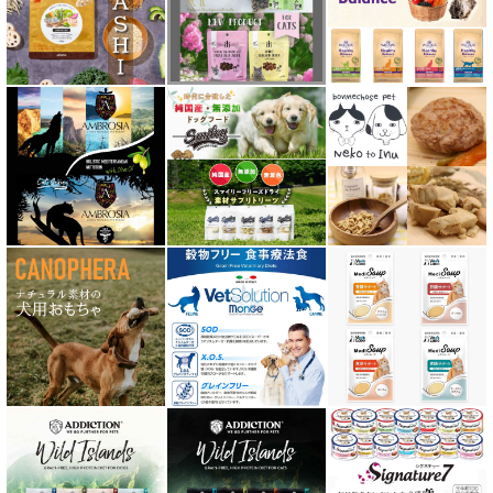
テラカニス TerraCanis
テラフェリス TerraFelis
テラカニス ハーバルヒーローズ
トライバル TRIBAL
ナチュラルコード NATURAL CODE
ナチュラルハーベスト Natural Harvest
Nanki Japan ナンキジャパン
ニュートライプ NUTRIPE
ｐＨ バランス キャット ウォーター
ネイチャーベット NaturVet