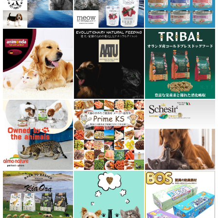
フィールドエイト
フォルツァ10 FORZA10
プライムケイズ さかい企画
ブリスミックス BLISMIX
プレスティージ PRESTIGE
プロデン ProDen
ベイリーコー Bailey+Co
ベッツソリューション VetSolution
ベッツラボ Vets Labo
ペットカインド PetKind