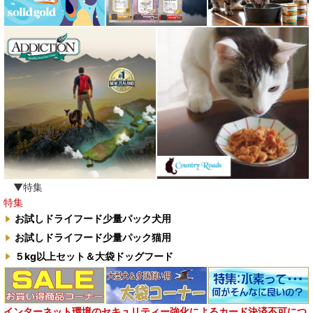
ロッカ ROKKA
ワイルドランド Wildes Land
わんぽうやく
ワフ WOOF
ナチュラル重曹 アイテム合同会社
水素シリーズ
臭わない袋BOS
▼特集
特集
自然流
お試しドライフード少量パック犬用
お試しドライフード少量パック猫用
M.Y Forest推奨品
５kg以上セット＆大袋ドッグフード
フォルツァ10犬キャンペーン
一口笑 Ikkosho
インターネット環境のセキュリティー強化によるカード決済不可につ