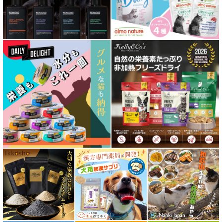
心臓ケア対応ドッグフード
皮膚・被毛ケア対応 フード for DOG
低脂肪 ドライフード for DOG
特集 ドッグフードの涙やけ対策
特集 穀物不使用 ドッグフード（ドライ）
フリーズドライ ドッグフード
エアドライ ドッグフード
愛猫用ウェット300円以下コーナー