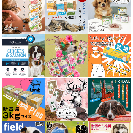
素材そのまま
アイファクトリーおやつ
アタスキャット Aatas Cat
アディクション Addiction
アニモンダ ANIMONDA
アマノヴァ Amanova
アルモネイチャー almo nature
アンブロシア AMBROSIA
アートゥー AATU
アーテミス ARTEMIS