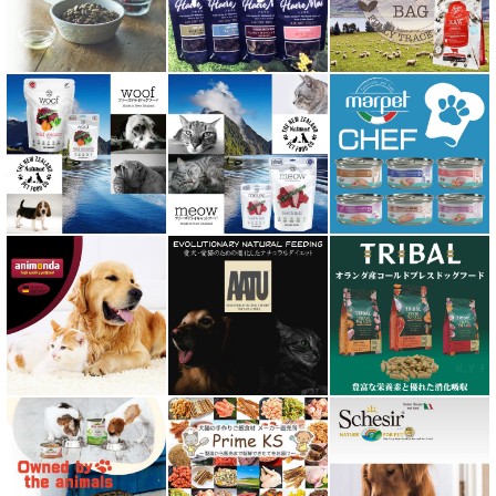
阪急ハロードッグ
プロバイオデンタルPet
ビィ・ナチュラル be-NatuRal
ヒマラヤ ドッグ チーズ チュウ
ファープラスト 歯みがきガム
フィッシュ4 ペットフード正規品
フィールドエイト
フォルツァ10 FORZA10
プライムケイズ さかい企画
ブリスミックス BLISMIX
プレスティージ PRESTIGE