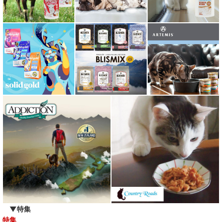
ミャオイングヘッズ MEOWING HEADS
ミルク本舗
ムーラムーラ Moora Moora
ルイトモ RUITOMO
ロザイボトル
ロッカ ROKKA
ワイルドランド Wildes Land
わんぽうやく
ワフ WOOF
ナチュラル重曹 アイテム合同会社
▼特集
特集
水素シリーズ