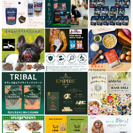
キャノフィラ
グリーンフィッシュ GreenFish
ケリーアンドコー Kelly＆Co’s
サンデーペッツ Sunday Pets
サンユー研究所
シェフ SHEF
シグネチャー７（Signature7）正規輸入品
シシア Schesir
獣医さん推奨シリーズ
シルクフル SILKFULL