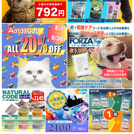
特殊製法のドッグフード
特殊製法のキャットフード
全年齢対応 フード for DOG
パピー用 フード for DOG
成犬用 フード for DOG
シニア犬用フード for DOG
食物アレルギー対応 ドッグフード