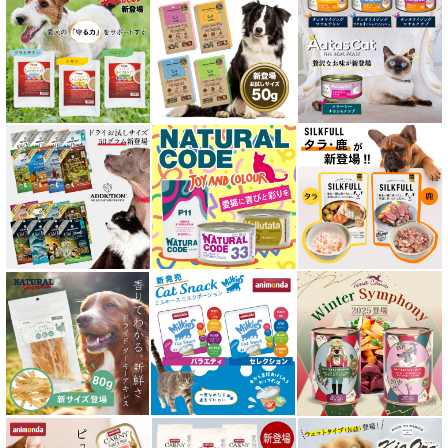
免疫サポート 猫用
低脂肪 ドライフード for CAT
水分補給用ウェットフード for CAT
特集 穀物不使用 キャットフード（ドライ）
エアドライ キャットフード
フリーズドライ キャットフード
おやつ全アイテム