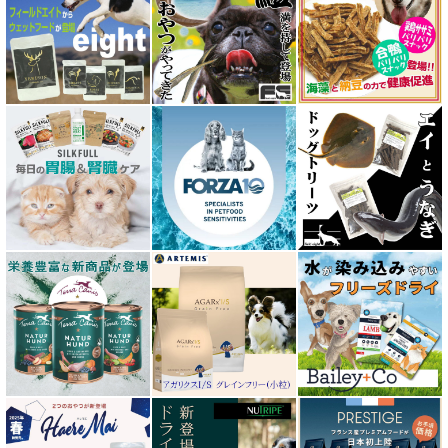
イティ iti
ウェルネス ヘルシーバランス
ウルフブラット WOLFSBLUT
エーワン AWAN DOG FOOD
エーにゃん Anyan 猫用おやつ
エクイリブリア EQUILIBRIA
エンパイア EMPIRE
オージー ラム プラス Aussie Lamb Plus
カントリーロード Country Roads
キアオラ kiaora