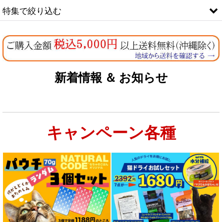
特集で絞り込む
なちゅのオリジナルセット
お試しドライフード少量パック犬用
新着情報 ＆ お知らせ
お試しドライフード少量パック猫用
キャンペーン各種
特集：大型犬＆多頭飼い用：セット＆大袋ドッグフード
特集 グリーントライプ（第４胃）とは
特集 フリーズドライ
特集 エアドライフード