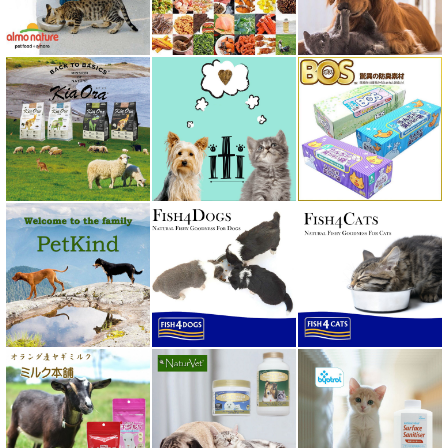
プロデン ProDen
ベイリーコー Bailey+Co
ベッツソリューション VetSolution
ベッツラボ Vets Labo
ペットカインド PetKind
ペトコト PETOKOTO
ホワイトフォックス
ボンショーズペット bonnechose pet
ママクック
ミャウ MEOW