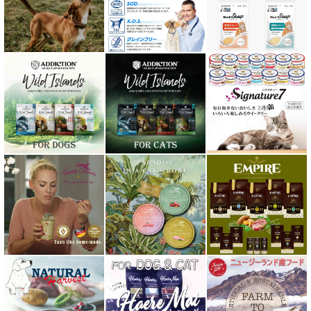
ナチュラルハーベスト Natural Harvest
Nanki Japan ナンキジャパン
ニュートライプ NUTRIPE
ｐＨ バランス キャット ウォーター
ネイチャーベット NaturVet
バーキングヘッズ BARKING HEADS
ハーロウブレンド Harlow Blend
バイオトロール・バイオフレッシュ Byotrol
バリアサプリ
Haere Mai ハレマエ