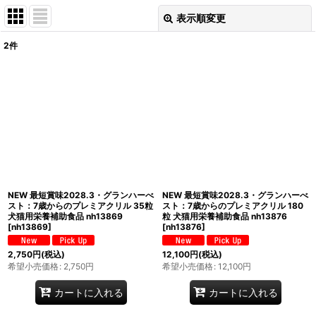
表示順変更
閉じる
2
件
表示数
:
在庫あり
並び順
:
絞り込む
NEW 最短賞味2028.3・グランハーべ
NEW 最短賞味2028.3・グランハーべ
スト：7歳からのプレミアクリル 35粒
スト：7歳からのプレミアクリル 180
犬猫用栄養補助食品 nh13869
粒 犬猫用栄養補助食品 nh13876
[
nh13869
]
[
nh13876
]
2,750
円
(税込)
12,100
円
(税込)
希望小売価格
:
2,750
円
希望小売価格
:
12,100
円
カートに入れる
カートに入れる