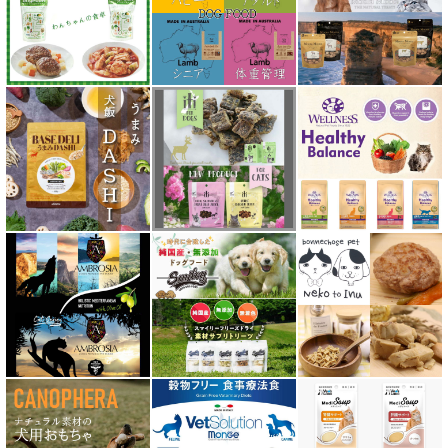
ジーランディア Zealandia
スマイリー Smiley
ソウルメイト SoulMate
ソリッドゴールド Solid Gold
ディアブロ（Deer Blow）
テラカニス TerraCanis
テラフェリス TerraFelis
テラカニス ハーバルヒーローズ
トライバル TRIBAL
ナチュラルコード NATURAL CODE