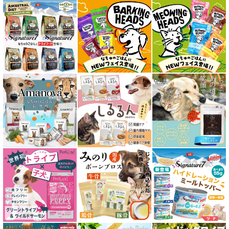
全年齢対応 フード for CAT
キトン用 フード for CAT
成猫用 フード for CAT
シニア猫用 フード for CAT
皮膚・被毛ケア対応 フード for CAT
食物アレルギー対応キャットフード
腎臓ケア対応キャットフード