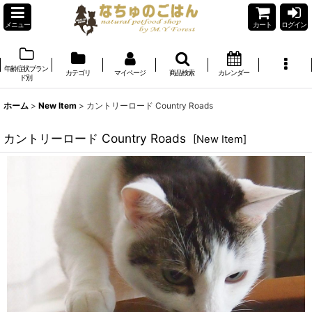
メニュー
カート
ログイン
年齢症状ブラン
カテゴリ
マイページ
商品検索
カレンダー
ド別
ホーム
>
New Item
>
カントリーロード Country Roads
カントリーロード Country Roads
[
New Item
]