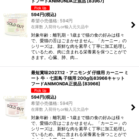
トフードANIMONDA正規品
[
83967
]
594
円
(税込)
希望小売価格
:
594
円
在庫数 入荷待ちor輸入元欠品中
対象年齢：離乳期 - 1歳まで猫の食の好みは様々
で、愛猫の舌はごまかせません。「カーニー」の
シリーズは、新鮮な肉を素早く丁寧に加工処理し
ているため、肉に含まれる栄養素を保つことがで
きます。心臓、肺、肉…
最短賞味2027.12・アニモンダ 仔猫用 カーニー ミ
ート 牛・七面鳥 子猫用 200g缶83966キャット
フードANIMONDA正規品
[
83966
]
594
円
(税込)
希望小売価格
:
594
円
在庫数 入荷待ちor輸入元欠品中
対象年齢：離乳期 - 1歳まで猫の食の好みは様々
で、愛猫の舌はごまかせません。「カーニー」の
シリーズは、新鮮な肉を素早く丁寧に加工処理し
ているため、肉に含まれる栄養素を保つことがで