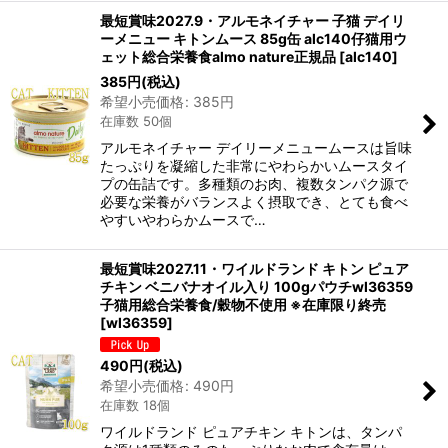
最短賞味2027.9・アルモネイチャー 子猫 デイリ
ーメニュー キトンムース 85g缶 alc140仔猫用ウ
ェット総合栄養食almo nature正規品
[
alc140
]
385
円
(税込)
希望小売価格
:
385
円
在庫数 50個
アルモネイチャー デイリーメニュームースは旨味
たっぷりを凝縮した非常にやわらかいムースタイ
プの缶詰です。多種類のお肉、複数タンパク源で
必要な栄養がバランスよく摂取でき、とても食べ
やすいやわらかムースで…
最短賞味2027.11・ワイルドランド キトン ピュア
チキン ベニバナオイル入り 100gパウチwl36359
子猫用総合栄養食/穀物不使用 ※在庫限り終売
[
wl36359
]
490
円
(税込)
希望小売価格
:
490
円
在庫数 18個
ワイルドランド ピュアチキン キトンは、タンパ