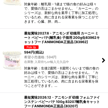
対象年齢：離乳期 - 1歳まで猫の食の好みは様々
で、愛猫の舌はごまかせません。「カーニー」の
シリーズは、新鮮な肉を素早く丁寧に加工処理し
ているため、肉に含まれる栄養素を保つことがで
きます。心臓、肺、肉…
最短賞味2027.6・アニモンダ 幼猫用 カーニー ミ
ート ベビーパテ(離乳食) 子猫用 200g缶83962キ
ャットフードANIMONDA正規品
[
83962
]
594
円
(税込)
希望小売価格
:
594
円
在庫数 入荷待ちor輸入元欠品中
対象年齢：生後2週間 - 8週間くらいまで猫の食の
好みは様々で、愛猫の舌はごまかせません。「カ
ーニー」のシリーズは、新鮮な肉を素早く丁寧に
加工処理しているため、肉に含まれる栄養素を保
つことができます。…
最短賞味2026.12・アニモンダ 幼猫 フォムファイ
ンステン ベビーパテ 100g 83207離乳食キャット
フードANIMONDA正規品
[
83207
]