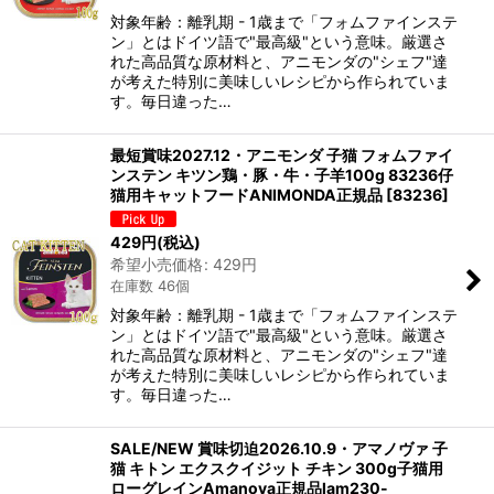
対象年齢：離乳期 - 1歳まで「フォムファインステ
ン」とはドイツ語で"最高級"という意味。厳選さ
れた高品質な原材料と、アニモンダの"シェフ"達
が考えた特別に美味しいレシピから作られていま
す。毎日違った…
最短賞味2027.12・アニモンダ 子猫 フォムファイ
ンステン キツン鶏・豚・牛・子羊100g 83236仔
猫用キャットフードANIMONDA正規品
[
83236
]
429
円
(税込)
希望小売価格
:
429
円
在庫数 46個
対象年齢：離乳期 - 1歳まで「フォムファインステ
ン」とはドイツ語で"最高級"という意味。厳選さ
れた高品質な原材料と、アニモンダの"シェフ"達
が考えた特別に美味しいレシピから作られていま
す。毎日違った…
SALE/NEW 賞味切迫2026.10.9・アマノヴァ 子
猫 キトン エクスクイジット チキン 300g子猫用
ローグレインAmanova正規品lam230-