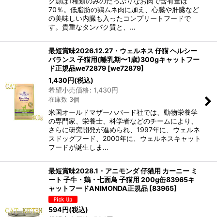
ク源は1種類のみのたっぷりなお肉で含有量は
70％。低脂肪の鶏ムネ肉に加え、心臓や肝臓など
の美味しい内臓も入ったコンプリートフードで
す。貴重なタンパク質と、…
最短賞味2026.12.27・ウェルネス 仔猫 ヘルシー
バランス 子猫用(離乳期〜1歳)300gキャットフー
ド正規品we72879
[
we72879
]
1,430
円
(税込)
希望小売価格
:
1,430
円
在庫数 3個
米国オールドマザーハバード社では、動物栄養学
の専門家、栄養士、科学者などのチームにより、
さらに研究開発が進められ、1997年に、ウェルネ
スドッグフード、2000年に、ウェルネスキャット
フードが誕生しま…
最短賞味2028.1・アニモンダ 仔猫用 カーニー ミ
ート 子牛・鶏・七面鳥 子猫用 200g缶83965キ
ャットフードANIMONDA正規品
[
83965
]
594
円
(税込)