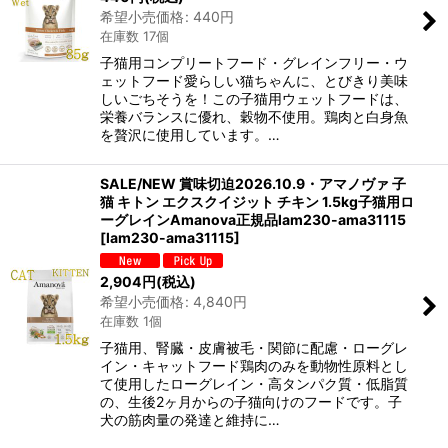
希望小売価格
:
440
円
在庫数 17個
子猫用コンプリートフード・グレインフリー・ウ
ェットフード愛らしい猫ちゃんに、とびきり美味
しいごちそうを！この子猫用ウェットフードは、
栄養バランスに優れ、穀物不使用。鶏肉と白身魚
を贅沢に使用しています。…
SALE/NEW 賞味切迫2026.10.9・アマノヴァ 子
猫 キトン エクスクイジット チキン 1.5kg子猫用ロ
ーグレインAmanova正規品lam230-ama31115
[
lam230-ama31115
]
2,904
円
(税込)
希望小売価格
:
4,840
円
在庫数 1個
子猫用、腎臓・皮膚被毛・関節に配慮・ローグレ
イン・キャットフード鶏肉のみを動物性原料とし
て使用したローグレイン・高タンパク質・低脂質
の、生後2ヶ月からの子猫向けのフードです。子
犬の筋肉量の発達と維持に…