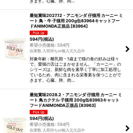
きます。心臓、肺、肉…
最短賞味2027.12・アニモンダ 仔猫用 カーニー ミ
ート 鳥・牛 子猫用 200g缶83964キャットフー
ドANIMONDA正規品
[
83964
]
594
円
(税込)
希望小売価格
:
594
円
在庫数 入荷待ちor輸入元欠品中
対象年齢：離乳期 - 1歳まで猫の食の好みは様々
で、愛猫の舌はごまかせません。「カーニー」の
シリーズは、新鮮な肉を素早く丁寧に加工処理し
ているため、肉に含まれる栄養素を保つことがで
きます。心臓、肺、肉…
最短賞味2028.2・アニモンダ 仔猫用 カーニー ミ
ート 鳥カクテル 子猫用 200g缶83963キャット
フードANIMONDA正規品
[
83963
]
594
円
(税込)
希望小売価格
:
594
円
在庫数 入荷待ちor輸入元欠品中