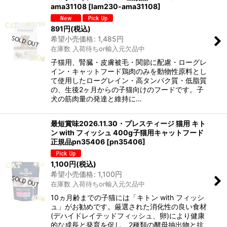
ama31108
[
lam230-ama31108
]
891
円
(税込)
希望小売価格
:
1,485
円
在庫数 入荷待ちor輸入元欠品中
子猫用、腎臓・皮膚被毛・関節に配慮・ローグレ
イン・キャットフード鶏肉のみを動物性原料とし
て使用したローグレイン・高タンパク質・低脂質
の、生後2ヶ月からの子猫向けのフードです。子
犬の筋肉量の発達と維持に…
最短賞味2026.11.30・プレスティージ 猫用 キト
ン with フィッシュ 400g子猫用キャットフード
正規品pn35406
[
pn35406
]
1,100
円
(税込)
希望小売価格
:
1,100
円
在庫数 入荷待ちor輸入元欠品中
10ヵ月齢までの子猫には「キトン with フィッシ
ュ」がお勧めです。厳選された消化性の良い食材
(デハイドレイテッドフィッシュ、卵)により健康
的な成長と発育を促し、2種類の酵母抽出物と抗