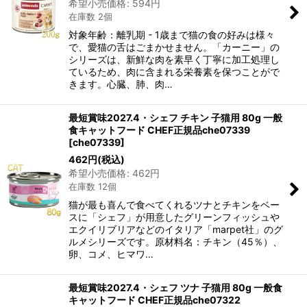
希望小売価格
:
594
円
在庫数 2個
対象年齢：離乳期 - 1歳まで猫の食の好みは様々
で、愛猫の舌はごまかせません。「カーニー」の
シリーズは、新鮮な肉を素早く丁寧に加工処理し
ているため、肉に含まれる栄養素を保つことがで
きます。心臓、肺、肉…
最短賞味2027.4・シェフ チキン 子猫用 80g 一般
食キャットフード CHEF正規品che07339
[
che07339
]
462
円
(税込)
希望小売価格
:
462
円
在庫数 12個
猫が最も喜んで食べてくれるツナとチキンをベー
スに「シェフ」が用意したグリーンフィッシュや
エクイリブリアなどのイタリア「marpet社」のグ
ルメシリーズです。原材料名：チキン（45％）、
卵、コメ、ヒマワ…
最短賞味2027.4・シェフ ツナ 子猫用 80g 一般食
キャットフード CHEF正規品che07322