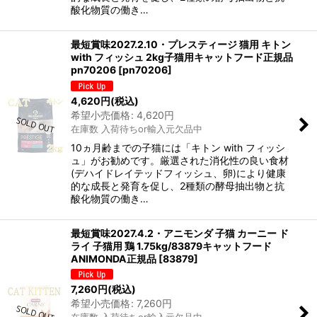
酸化物質の働き…
最短賞味2027.2.10・プレスティージ 猫用 キトン
with フィッシュ 2kg子猫用キャットフード正規品
pn70206
[
pn70206
]
4,620
円
(税込)
希望小売価格
:
4,620
円
在庫数 入荷待ちor輸入元欠品中
10ヵ月齢までの子猫には「キトン with フィッシ
ュ」がお勧めです。厳選された消化性の良い食材
(デハイドレイテッドフィッシュ、卵)により健康
的な成長と発育を促し、2種類の酵母抽出物と抗
酸化物質の働き…
最短賞味2027.4.2・アニモンダ 子猫 カーニー ド
ライ 子猫用 鶏 1.75kg/83879キャットフード
ANIMONDA正規品
[
83879
]
7,260
円
(税込)
希望小売価格
:
7,260
円