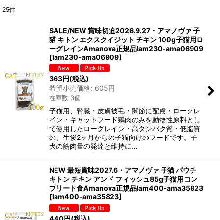
25
件
表示数
:
SALE/NEW 賞味切迫2026.9.27・アマノヴァ 子
猫 キトン エクスクイジット チキン 100g子猫用ロ
在庫あり
ーグレインAmanova正規品lam230-ama06909
[
lam230-ama06909
]
並び順
:
363
円
(税込)
希望小売価格
:
605
円
絞り込む
在庫数 3個
子猫用、腎臓・皮膚被毛・関節に配慮・ローグレ
イン・キャットフード鶏肉のみを動物性原料とし
て使用したローグレイン・高タンパク質・低脂質
の、生後2ヶ月からの子猫向けのフードです。子
犬の筋肉量の発達と維持に…
NEW 最短賞味2027.6・アマノヴァ 子猫 パウチ
キトン チキン アンド フィッシュ85g子猫用コン
プリート食Amanova正規品lam400-ama35823
[
lam400-ama35823
]
440
円
(税込)