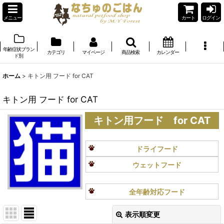
メニュー
カート
ログイン
年齢症状ブラン
カテゴリ
マイページ
商品検索
カレンダー
ド別
ホーム
>
キトン用 フード for CAT
キトン用 フード for CAT
キトン用フード for CAT
ドライフード
ウェットフード
全年齢対応フード
表示順変更
閉じる