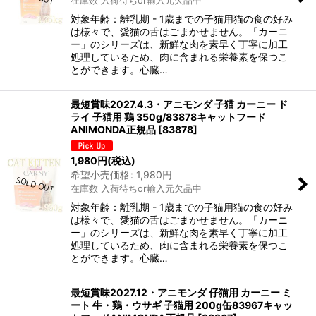
在庫数 入荷待ちor輸入元欠品中
対象年齢：離乳期 - 1歳までの子猫用猫の食の好み
は様々で、愛猫の舌はごまかせません。「カーニ
ー」のシリーズは、新鮮な肉を素早く丁寧に加工
処理しているため、肉に含まれる栄養素を保つこ
とができます。心臓…
最短賞味2027.4.3・アニモンダ 子猫 カーニー ド
ライ 子猫用 鶏 350g/83878キャットフード
ANIMONDA正規品
[
83878
]
1,980
円
(税込)
希望小売価格
:
1,980
円
在庫数 入荷待ちor輸入元欠品中
対象年齢：離乳期 - 1歳までの子猫用猫の食の好み
は様々で、愛猫の舌はごまかせません。「カーニ
ー」のシリーズは、新鮮な肉を素早く丁寧に加工
処理しているため、肉に含まれる栄養素を保つこ
とができます。心臓…
最短賞味2027.12・アニモンダ 仔猫用 カーニー ミ
ート 牛・鶏・ウサギ 子猫用 200g缶83967キャッ