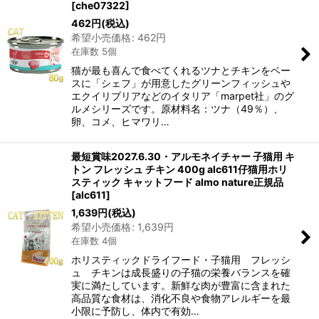
[
che07322
]
462
円
(税込)
希望小売価格
:
462
円
在庫数 5個
猫が最も喜んで食べてくれるツナとチキンをベー
スに「シェフ」が用意したグリーンフィッシュや
エクイリブリアなどのイタリア「marpet社」のグ
ルメシリーズです。原材料名：ツナ（49％）、
卵、コメ、ヒマワリ…
最短賞味2027.6.30・アルモネイチャー 子猫用 キ
トン フレッシュ チキン 400g alc611仔猫用ホリ
スティック キャットフード almo nature正規品
[
alc611
]
1,639
円
(税込)
希望小売価格
:
1,639
円
在庫数 4個
ホリスティックドライフード・子猫用 フレッシ
ュ チキンは成長盛りの子猫の栄養バランスを確
実に満たしています。新鮮な肉が豊富に含まれた
高品質な食材は、消化不良や食物アレルギーを最
小限に予防し、体内で有効…