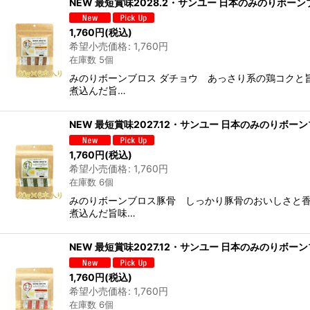
NEW 最短賞味2028.2・サンユー 日本のみのりボーン
在庫あり
1,760
円
(税込)
希望小売価格
:
1,760
円
並び順
:
在庫数 5個
みのりボーンブロス ダチョウ あっさり系の鶏コクと旨味
煮込んだ旨…
NEW 最短賞味2027.12・サンユー 日本のみのりボーン
1,760
円
(税込)
希望小売価格
:
1,760
円
在庫数 6個
みのりボーンブロス豚骨 しっかり豚骨のおいしさと香り1
煮込んだ旨味…
NEW 最短賞味2027.12・サンユー 日本のみのりボーン
1,760
円
(税込)
希望小売価格
:
1,760
円
在庫数 6個