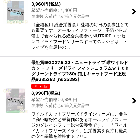
3,960
円
(税込)
希望小売価格
:
4,400
円
在庫数 入荷待ちor輸入元欠品中
《全猫種用 総合栄養食》愛猫の毎日の食事はとて
も重要です。オールライフステージ、子猫から老
猫まで食べられる総合栄養食のNUTRIPE エッセ
ンスドライフードシリーズすべてのレシピは、ト
ライプを主原料の…
最短賞味2027.5.22・ニュートライプ 猫ワイルド
カット フリーズドライ フィッシュ＆ラムｗｉｔｈ
グリーントライプ280g猫用キャットフード正規
品nu35292
[
nu35292
]
6,996
円
(税込)
希望小売価格
:
6,996
円
在庫数 入荷待ちor輸入元欠品中
ワイルドカットフリーズドライシリーズは、非常
に高い嗜好性と栄養価のあるオールライフステー
ジのグレインフリー総合栄養食です。 「ワイル
ドカットフリーズドライ」は栄養素を保持し最高
の安全基準を維持するフリ…