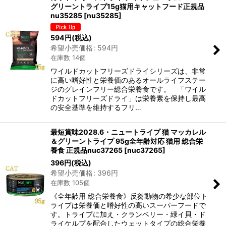
グリーントライプ15g猫用キャットフード正規品
nu35285
[
nu35285
]
594
円
(税込)
希望小売価格
:
594
円
在庫数 14個
ワイルドカットフリーズドライシリーズは、非常
に高い嗜好性と栄養価のあるオールライフステー
ジのグレインフリー総合栄養食です。 「ワイル
ドカットフリーズドライ」は栄養素を保持し最高
の安全基準を維持するフリ…
最短賞味2028.6・ニュートライプ 猫 マッカレル
＆グリーントライプ 95g全年齢対応 猫用 総合栄
養食 正規品nuc37265
[
nuc37265
]
396
円
(税込)
希望小売価格
:
396
円
在庫数 105個
《全年齢用 総合栄養食》反芻動物の希少な部位ト
ライプは栄養価と嗜好性の高いスーパーフードで
す。トライプに加え・クランベリー・緑イ貝・ド
ライケルプを配合したウェットタイプの総合栄養