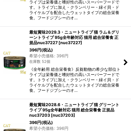
ライプは栄養価と嗜好性の高いスーパーフードで
す。トライプに加え・クランベリー・緑イ貝・ド
ライケルプを配合したウェットタイプの総合栄養
食。フードジプシーのオ…
最短賞味2029.3・ニュートライプ 猫 ラム＆グリ
ーントライプ 95g全年齢対応 猫用 総合栄養食 正
規品nuc37227
[
nuc37227
]
396
円
(税込)
希望小売価格
:
396
円
在庫数 52個
《全年齢用 総合栄養食》反芻動物の希少な部位ト
ライプは栄養価と嗜好性の高いスーパーフードで
す。トライプに加え・クランベリー・緑イ貝・ド
ライケルプを配合したウェットタイプの総合栄養
食。フードジプシーのオ…
最短賞味2028.6・ニュートライプ 猫 グリーント
ライプ 95g全年齢対応 猫用 総合栄養食 正規品
nuc37203
[
nuc37203
]
396
円
(税込)
希望小売価格
:
396
円