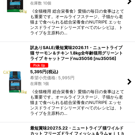
在庫数 10個
《全猫種用 総合栄養食》愛猫の毎日の食事はとて
も重要です。オールライフステージ、子猫から老
猫まで食べられる総合栄養食のNUTRIPE エッセ
ンスドライフードシリーズすべてのレシピは、ト
ライプを主原料の…
訳ありSALE/最短賞味2026.11・ニュートライプ
猫 サーモン＆チキン 1.8kg全年齢猫用グリーント
ライプ キャットフードnu35056
[
nu35056
]
5,395
円
(税込)
希望小売価格
:
5,995
円
在庫数 1個
《全猫種用 総合栄養食》愛猫の毎日の食事はとて
も重要です。オールライフステージ、子猫から老
猫まで食べられる総合栄養食のNUTRIPE エッセ
ンスドライフードシリーズすべてのレシピは、ト
ライプを主原料の…
最短賞味2027.5.22・ニュートライプ 猫ワイルド
カット フリーズドライ フィッシュ＆ラムｗｉｔｈ