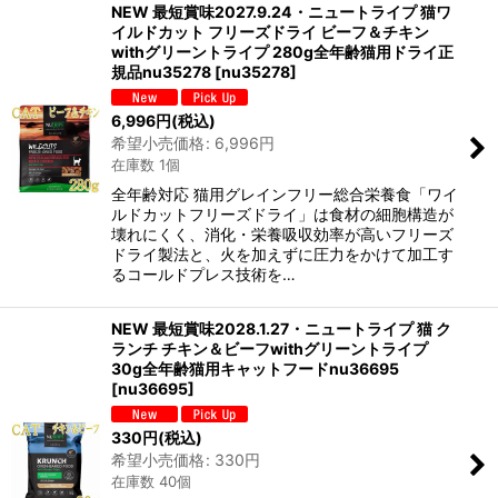
NEW 最短賞味2027.9.24・ニュートライプ 猫ワ
イルドカット フリーズドライ ビーフ＆チキン
withグリーントライプ 280g全年齢猫用ドライ正
規品nu35278
[
nu35278
]
6,996
円
(税込)
希望小売価格
:
6,996
円
在庫数 1個
全年齢対応 猫用グレインフリー総合栄養食「ワイ
ルドカットフリーズドライ」は食材の細胞構造が
壊れにくく、消化・栄養吸収効率が高いフリーズ
ドライ製法と、火を加えずに圧力をかけて加工す
るコールドプレス技術を…
NEW 最短賞味2028.1.27・ニュートライプ 猫 ク
ランチ チキン＆ビーフwithグリーントライプ
30g全年齢猫用キャットフードnu36695
[
nu36695
]
330
円
(税込)
希望小売価格
:
330
円
在庫数 40個