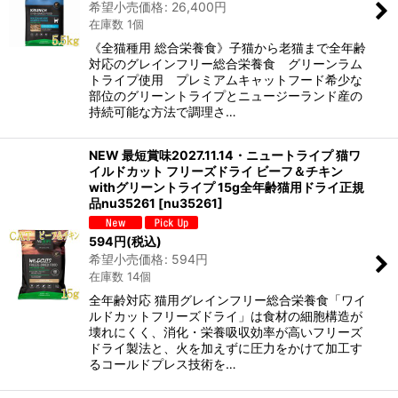
希望小売価格
:
26,400
円
在庫数 1個
《全猫種用 総合栄養食》子猫から老猫まで全年齢
対応のグレインフリー総合栄養食 グリーンラム
トライプ使用 プレミアムキャットフード希少な
部位のグリーントライプとニュージーランド産の
持続可能な方法で調理さ…
NEW 最短賞味2027.11.14・ニュートライプ 猫ワ
イルドカット フリーズドライ ビーフ＆チキン
withグリーントライプ 15g全年齢猫用ドライ正規
品nu35261
[
nu35261
]
594
円
(税込)
希望小売価格
:
594
円
在庫数 14個
全年齢対応 猫用グレインフリー総合栄養食「ワイ
ルドカットフリーズドライ」は食材の細胞構造が
壊れにくく、消化・栄養吸収効率が高いフリーズ
ドライ製法と、火を加えずに圧力をかけて加工す
るコールドプレス技術を…