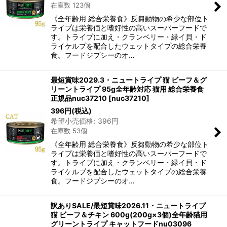
在庫数 123個
《全年齢用 総合栄養食》反芻動物の希少な部位ト
ライプは栄養価と嗜好性の高いスーパーフードで
す。トライプに加え・クランベリー・緑イ貝・ド
ライケルプを配合したウェットタイプの総合栄養
食。フードジプシーのオ…
最短賞味2029.3・ニュートライプ 猫 ビーフ＆グ
リーントライプ 95g全年齢対応 猫用 総合栄養食
正規品nuc37210
[
nuc37210
]
396
円
(税込)
希望小売価格
:
396
円
在庫数 53個
《全年齢用 総合栄養食》反芻動物の希少な部位ト
ライプは栄養価と嗜好性の高いスーパーフードで
す。トライプに加え・クランベリー・緑イ貝・ド
ライケルプを配合したウェットタイプの総合栄養
食。フードジプシーのオ…
訳ありSALE/最短賞味2026.11・ニュートライプ
猫 ビーフ＆チキン 600g(200g×3個)全年齢猫用
グリーントライプ キャットフードnu03096