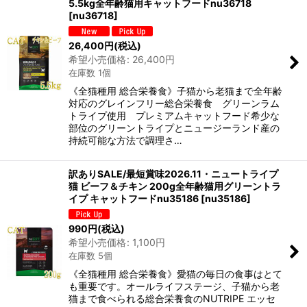
5.5kg全年齢猫用キャットフードnu36718
[
nu36718
]
26,400
円
(税込)
希望小売価格
:
26,400
円
在庫数 1個
《全猫種用 総合栄養食》子猫から老猫まで全年齢
対応のグレインフリー総合栄養食 グリーンラム
トライプ使用 プレミアムキャットフード希少な
部位のグリーントライプとニュージーランド産の
持続可能な方法で調理さ…
訳ありSALE/最短賞味2026.11・ニュートライプ
猫 ビーフ＆チキン 200g全年齢猫用グリーントラ
イプ キャットフードnu35186
[
nu35186
]
990
円
(税込)
希望小売価格
:
1,100
円
在庫数 5個
《全猫種用 総合栄養食》愛猫の毎日の食事はとて
も重要です。オールライフステージ、子猫から老
猫まで食べられる総合栄養食のNUTRIPE エッセ