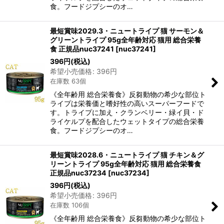
食。フードジプシーのオ…
最短賞味2029.3・ニュートライプ 猫 サーモン＆
グリーントライプ 95g全年齢対応 猫用 総合栄養
食 正規品nuc37241
[
nuc37241
]
396
円
(税込)
希望小売価格
:
396
円
在庫数 63個
《全年齢用 総合栄養食》反芻動物の希少な部位ト
ライプは栄養価と嗜好性の高いスーパーフードで
す。トライプに加え・クランベリー・緑イ貝・ド
ライケルプを配合したウェットタイプの総合栄養
食。フードジプシーのオ…
最短賞味2028.6・ニュートライプ 猫 チキン＆グ
リーントライプ 95g全年齢対応 猫用 総合栄養食
正規品nuc37234
[
nuc37234
]
396
円
(税込)
希望小売価格
:
396
円
在庫数 106個
《全年齢用 総合栄養食》反芻動物の希少な部位ト