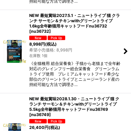
持続可能な方法で調理さ…
NEW 最短賞味2027.5.1・ニュートライプ 猫 クラ
ンチ サーモン＆チキンwithグリーントライプ
1.6kg全年齢猫用キャットフードnu36732
[
nu36732
]
8,998
円
(税込)
希望小売価格
:
8,998
円
在庫数 1個
《全猫種用 総合栄養食》子猫から老猫まで全年齢
対応のグレインフリー総合栄養食 グリーンラム
トライプ使用 プレミアムキャットフード希少な
部位のグリーントライプとニュージーランド産の
持続可能な方法で調理さ…
NEW 最短賞味2028.1.30・ニュートライプ 猫 ク
ランチ サーモン＆チキンwithグリーントライプ
5.5kg全年齢猫用キャットフードnu36749
[
nu36749
]
26,400
円
(税込)