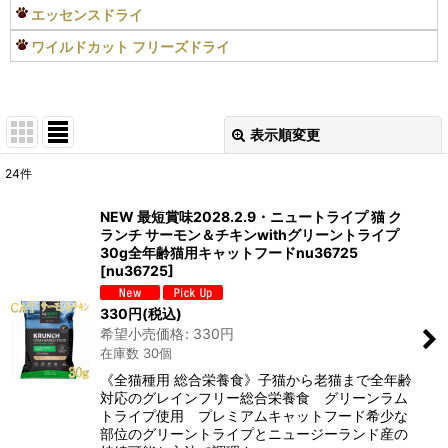
エッセンスドライ
ワイルドカット フリーズドライ
表示順変更
閉じる
24
件
表示数
:
NEW 最短賞味2028.2.9・ニュートライプ 猫 ク
ランチ サーモン＆チキンwithグリーントライプ
在庫あり
30g全年齢猫用キャットフードnu36725
[
nu36725
]
並び順
:
330
円
(税込)
希望小売価格
:
330
円
絞り込む
在庫数 30個
《全猫種用 総合栄養食》子猫から老猫まで全年齢
対応のグレインフリー総合栄養食 グリーンラム
トライプ使用 プレミアムキャットフード希少な
部位のグリーントライプとニュージーランド産の