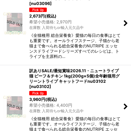
[
nu03096
]
2,673
円
(税込)
希望小売価格
:
2,970
円
在庫数 入荷待ちor輸入元欠品中
《全猫種用 総合栄養食》愛猫の毎日の食事はとて
も重要です。オールライフステージ、子猫から老
猫まで食べられる総合栄養食のNUTRIPE エッセ
ンスドライフードシリーズすべてのレシピは、ト
ライプを主原料の…
訳ありSALE/最短賞味2026.11・ニュートライプ
猫 ビーフ＆チキン 1kg(200g×5個)全年齢猫用グ
リーントライプ キャットフードnu03102
[
nu03102
]
3,960
円
(税込)
希望小売価格
:
4,400
円
在庫数 入荷待ちor輸入元欠品中
《全猫種用 総合栄養食》愛猫の毎日の食事はとて
も重要です。オールライフステージ、子猫から老
猫まで食べられる総合栄養食のNUTRIPE エッセ