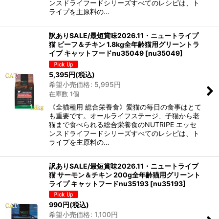
ンスドライフードシリーズすべてのレシピは、ト
ライプを主原料の…
訳ありSALE/最短賞味2026.11・ニュートライプ
猫 ビーフ＆チキン 1.8kg全年齢猫用グリーントラ
イプ キャットフードnu35049
[
nu35049
]
5,395
円
(税込)
希望小売価格
:
5,995
円
在庫数 1個
《全猫種用 総合栄養食》愛猫の毎日の食事はとて
も重要です。オールライフステージ、子猫から老
猫まで食べられる総合栄養食のNUTRIPE エッセ
ンスドライフードシリーズすべてのレシピは、ト
ライプを主原料の…
訳ありSALE/最短賞味2026.11・ニュートライプ
猫 サーモン＆チキン 200g全年齢猫用グリーント
ライプ キャットフードnu35193
[
nu35193
]
990
円
(税込)
希望小売価格
:
1,100
円