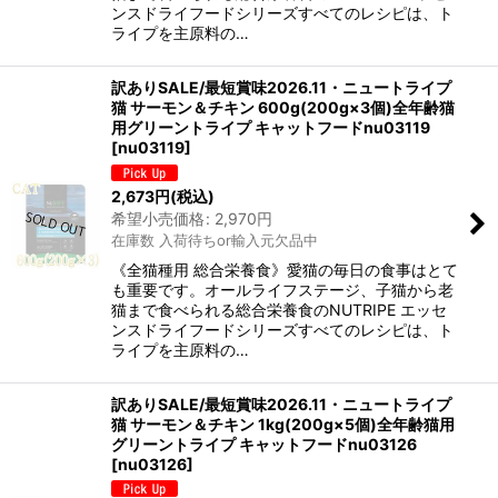
ンスドライフードシリーズすべてのレシピは、ト
ライプを主原料の…
訳ありSALE/最短賞味2026.11・ニュートライプ
猫 サーモン＆チキン 600g(200g×3個)全年齢猫
用グリーントライプ キャットフードnu03119
[
nu03119
]
2,673
円
(税込)
希望小売価格
:
2,970
円
在庫数 入荷待ちor輸入元欠品中
《全猫種用 総合栄養食》愛猫の毎日の食事はとて
も重要です。オールライフステージ、子猫から老
猫まで食べられる総合栄養食のNUTRIPE エッセ
ンスドライフードシリーズすべてのレシピは、ト
ライプを主原料の…
訳ありSALE/最短賞味2026.11・ニュートライプ
猫 サーモン＆チキン 1kg(200g×5個)全年齢猫用
グリーントライプ キャットフードnu03126
[
nu03126
]