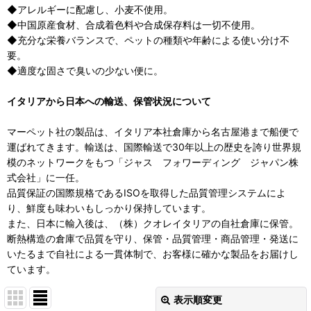
◆アレルギーに配慮し、小麦不使用。
◆中国原産食材、合成着色料や合成保存料は一切不使用。
◆充分な栄養バランスで、ペットの種類や年齢による使い分け不
要。
◆適度な固さで臭いの少ない便に。
イタリアから日本への輸送、保管状況について
マーペット社の製品は、イタリア本社倉庫から名古屋港まで船便で
運ばれてきます。輸送は、国際輸送で30年以上の歴史を誇り世界規
模のネットワークをもつ「ジャス フォワーディング ジャパン株
式会社」に一任。
品質保証の国際規格であるISOを取得した品質管理システムによ
り、鮮度も味わいもしっかり保持しています。
また、日本に輸入後は、（株）クオレイタリアの自社倉庫に保管。
断熱構造の倉庫で品質を守り、保管・品質管理・商品管理・発送に
いたるまで自社による一貫体制で、お客様に確かな製品をお届けし
ています。
表示順変更
閉じる