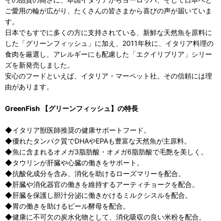
ご愛用の輪が広がり、たくさんの皆さまから喜びの声が届いていま
す。
日本でもすでに多くの方に支持されている、新鮮な天然魚を原料に
した「グリーンフィッシュ」に加え、2011年秋に、イタリア料理の
食肉を厳選し、アレルギーにも配慮した「エクイリブリア」シリー
ズを新発売しました。
安心のフードといえば、イタリア・マーペット社。その信頼には理
由があります。
GreenFish 【グリーンフィッシュ】の特長
◆イタリア獣医師推奨の健康サポートフード。
◆優れたタンパク質でDHAやEPAも豊富な天然魚が主原料。
◆魚に含まれるオメガ3脂肪酸・オメガ6脂肪酸で毛艶を美しく。
◆タウリンが肝臓や心臓の働きをサポート。
◆抗酸化成分を含み、消化を助けるローズマリーを配合。
◆肝臓や消化器官の働きを維持するアーティチョークを配合。
◆肝臓を保護し胆汁分泌に働きかけるミルクシスルを配合。
◆胃の働きを助けるビール酵母を配合。
◆健康に不可欠の炭水化物として、消化吸収の良い米粉を配合。