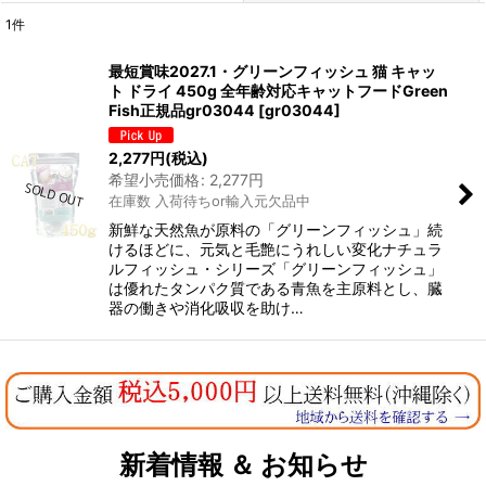
1
件
表示数
:
最短賞味2027.1・グリーンフィッシュ 猫 キャッ
ト ドライ 450g 全年齢対応キャットフードGreen
在庫あり
Fish正規品gr03044
[
gr03044
]
並び順
:
2,277
円
(税込)
希望小売価格
:
2,277
円
在庫数 入荷待ちor輸入元欠品中
絞り込む
新鮮な天然魚が原料の「グリーンフィッシュ」続
けるほどに、元気と毛艶にうれしい変化ナチュラ
ルフィッシュ・シリーズ「グリーンフィッシュ」
は優れたタンパク質である青魚を主原料とし、臓
器の働きや消化吸収を助け…
新着情報 ＆ お知らせ