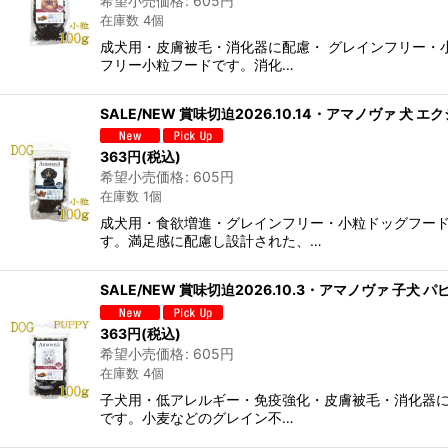
希望小売価格
:
605
円
在庫数 4個
成犬用・皮膚被毛・消化器に配慮・ グレインフリー・
フリー小粒フードです。消化…
SALE/NEW 賞味切迫2026.10.14・アマノヴァ 犬 エ
363
円
(税込)
希望小売価格
:
605
円
在庫数 1個
成犬用・食欲増進・グレインフリー・小粒ドッグフー
す。満足感に配慮し設計された、…
SALE/NEW 賞味切迫2026.10.3・アマノヴァ 子犬 
363
円
(税込)
希望小売価格
:
605
円
在庫数 4個
子犬用・低アレルギー・免疫強化・皮膚被毛・消化器に
です。小麦などのグレイン不…