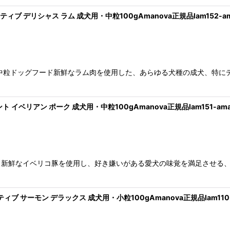
シティブ デリシャス ラム 成犬用・中粒100gAmanova正規品lam152-am
中粒ドッグフード新鮮なラム肉を使用した、あらゆる犬種の成犬、特に
ント イベリアン ポーク 成犬用・中粒100gAmanova正規品lam151-ama
ド新鮮なイベリコ豚を使用し、好き嫌いがある愛犬の味覚を満足させる
ティブ サーモン デラックス 成犬用・小粒100gAmanova正規品lam110-