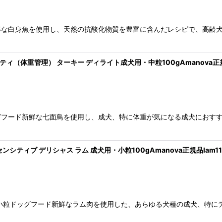
鮮な白身魚を使用し、天然の抗酸化物質を豊富に含んだレシピで、高齢
ィティ（体重管理） ターキー ディライト成犬用・中粒100gAmanova正規品l
グフード新鮮な七面鳥を使用し、成犬、特に体重が気になる成犬におす
 センシティブ デリシャス ラム 成犬用・小粒100gAmanova正規品lam112
小粒ドッグフード新鮮なラム肉を使用した、あらゆる犬種の成犬、特に