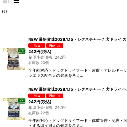
86
件
表示数
:
在庫あり
NEW 最短賞味2028.1.15・シグネチャー７ 犬ドライ
並び順
:
242
円
(税込)
希望小売価格
:
242
円
在庫数 20個
全年齢対応・ドッグドライフード・皮膚・アレルギーケ
ラエキス配合犬の健康を考え…
NEW 最短賞味2028.1.15・シグネチャー７ 犬ドライ
242
円
(税込)
希望小売価格
:
242
円
在庫数 22個
全年齢対応・ドッグドライフード・体重管理・免疫・関
トする緑イ貝犬の健康を考え…