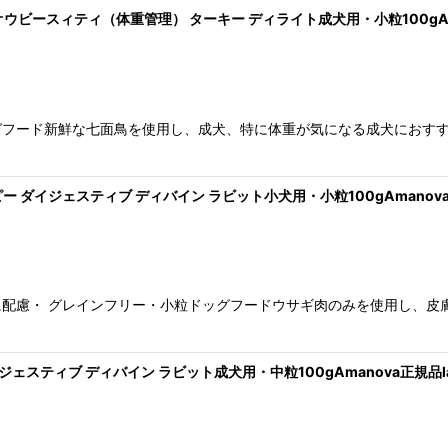
ミニ オウビースィティ（体重管理） ターキー ディライト成犬用・小粒100gAman
グフード新鮮な七面鳥を使用し、成犬、特に体重が気になる成犬におす
パピー ダイジェスティブ ディバイン ラビット小犬用・小粒100gAmanova正
配慮・ グレインフリー・小粒ドッグフードウサギ肉のみを使用し、皮
ダイジェスティブ ディバイン ラビット成犬用・中粒100gAmanova正規品lam