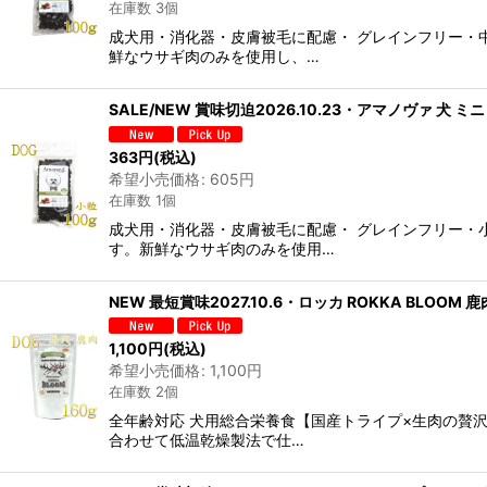
在庫数 3個
成犬用・消化器・皮膚被毛に配慮・ グレインフリー・
鮮なウサギ肉のみを使用し、…
SALE/NEW 賞味切迫2026.10.23・アマノヴァ 犬 
363
円
(税込)
希望小売価格
:
605
円
在庫数 1個
成犬用・消化器・皮膚被毛に配慮・ グレインフリー・
す。新鮮なウサギ肉のみを使用…
NEW 最短賞味2027.10.6・ロッカ ROKKA BLOOM 
1,100
円
(税込)
希望小売価格
:
1,100
円
在庫数 2個
全年齢対応 犬用総合栄養食【国産トライプ×生肉の贅
合わせて低温乾燥製法で仕…