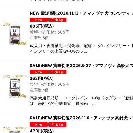
NEW 最短賞味2026.11.12・アマノヴァ 犬 センシティ
605
円
(税込)
希望小売価格
:
605
円
在庫数 5個
成犬用・皮膚被毛・消化器に配慮・ グレインフリー・
インフリーの上質な中粒のフ…
SALE/NEW 賞味切迫2026.9.27・アマノヴァ 高齢犬
363
円
(税込)
希望小売価格
:
605
円
在庫数 4個
高齢犬用低脂肪・ローグレイン・中粒ドッグフード新
は、高齢犬の心臓血管、骨関節、…
SALE/NEW 賞味切迫2026.11.6・アマノヴァ 高齢犬
423
円
(税込)