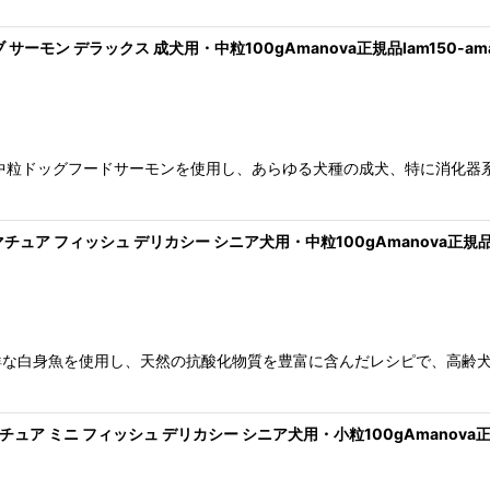
ブ サーモン デラックス 成犬用・中粒100gAmanova正規品lam150-ama
中粒ドッグフードサーモンを使用し、あらゆる犬種の成犬、特に消化器
 マチュア フィッシュ デリカシー シニア犬用・中粒100gAmanova正規品la
鮮な白身魚を使用し、天然の抗酸化物質を豊富に含んだレシピで、高齢
 マチュア ミニ フィッシュ デリカシー シニア犬用・小粒100gAmanova正規