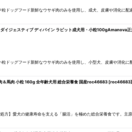
中粒ドッグフード新鮮なウサギ肉のみを使用し、成犬、皮膚や消化に配
ミニ ダイジェスティブ ディバイン ラビット成犬用・小粒100gAmanova正規品
小粒ドッグフード新鮮なウサギ肉のみを使用し、小型犬、皮膚や消化に
鹿肉＆馬肉 小粒 160g 全年齢犬用 総合栄養食 国産roc46683
[
roc46683
沢処方】愛犬の健康寿命を支える「腸活」を極めた総合栄養食です。主原