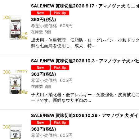
SALE/NEW 賞味切迫2026.9.17・アマノヴァ 犬 
363
円
(税込)
希望小売価格
:
605
円
在庫数 3個
成犬用・体重管理・低脂肪・ローグレイン・小粒ドッ
鮮な七面鳥を使用し、成犬、特…
SALE/NEW 賞味切迫2026.10.3・アマノヴァ 子犬 
363
円
(税込)
希望小売価格
:
605
円
在庫数 3個
子犬用・消化器・低アレルギー・免疫強化・皮膚被毛に
ードです。新鮮なウサギ肉の…
SALE/NEW 賞味切迫2026.10.29・アマノヴァ 犬 
363
円
(税込)
希望小売価格
:
605
円