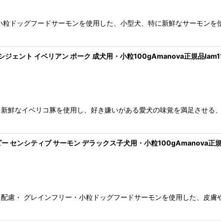
小粒ドッグフードサーモンを使用した、小型犬、特に新鮮なサーモンを
クシジェント イベリアン ポーク 成犬用・小粒100gAmanova正規品lam111
ド新鮮なイベリコ豚を使用し、好き嫌いがある愛犬の味覚を満足させる
パピー センシティブ サーモン デラックス子犬用・小粒100gAmanova正規品l
配慮・ グレインフリー・小粒ドッグフードサーモンを使用した、皮膚