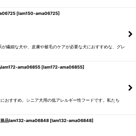
06725
[
lam150-ama06725
]
系が繊細な犬や、皮膚や被毛のケアが必要な犬におすすめな、グレ
m172-ama06855
[
lam172-ama06855
]
犬におすすめ。シニア犬用の低アレルギー性フードです。私たち
品lam132-ama06848
[
lam132-ama06848
]