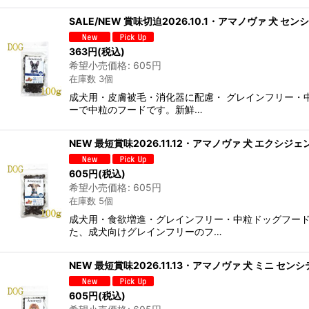
SALE/NEW 賞味切迫2026.10.1・アマノヴァ 犬 セン
363
円
(税込)
希望小売価格
:
605
円
在庫数 3個
成犬用・皮膚被毛・消化器に配慮・ グレインフリー・
ーで中粒のフードです。新鮮…
NEW 最短賞味2026.11.12・アマノヴァ 犬 エクシジェ
605
円
(税込)
希望小売価格
:
605
円
在庫数 5個
成犬用・食欲増進・グレインフリー・中粒ドッグフー
た、成犬向けグレインフリーのフ…
NEW 最短賞味2026.11.13・アマノヴァ 犬 ミニ センシ
605
円
(税込)