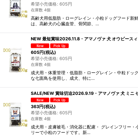
希望小売価格
:
605
円
在庫数 4個
高齢犬用低脂肪・ローグレイン・小粒ドッグフード新
は、高齢犬の心臓血管、骨関節、…
NEW 最短賞味2026.11.8・アマノヴァ 犬 オウビース
605
円
(税込)
希望小売価格
:
605
円
在庫数 4個
成犬用・体重管理・低脂肪・ローグレイン・中粒ドッ
な七面鳥を使用し、成犬、特に…
SALE/NEW 賞味切迫2026.9.19・アマノヴァ 犬 ミニ
363
円
(税込)
希望小売価格
:
605
円
在庫数 4個
成犬用・皮膚被毛・消化器に配慮・ グレインフリー・
リーで小粒のフードです。新…