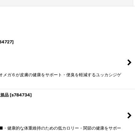
閉じる
84727
]
とオメガ６が皮膚の健康をサポート・便臭を軽減するユッカシジゲ
正規品
[
s784734
]
)■・健康的な体重維持のための低カロリー・関節の健康をサポー