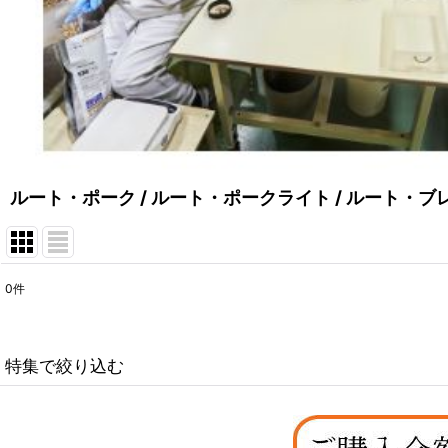
ルート・ポーク
/
ルート・ポークライト
/
ルート・ブ
0
件
表示数
:
在庫あり
特集で絞り込む
並び順
:
なちゅのオリジナルセット