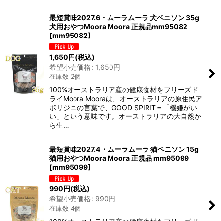
最短賞味2027.6・ムーラムーラ 犬ベニソン 35g
犬用おやつMoora Moora 正規品mm95082
[
mm95082
]
1,650
円
(税込)
希望小売価格
:
1,650
円
在庫数 2個
100%オーストラリア産の健康食材をフリーズド
ライMoora Mooraは、オーストラリアの原住民ア
ボリジニの言葉で、GOOD SPIRIT＝「機嫌がい
い」という意味です。オーストラリアの大自然か
ら生…
最短賞味2027.4・ムーラムーラ 猫ベニソン 15g
猫用おやつMoora Moora 正規品 mm95099
[
mm95099
]
990
円
(税込)
希望小売価格
:
990
円
在庫数 4個