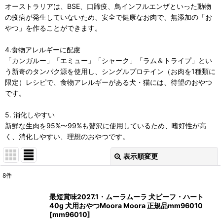
オーストラリアは、BSE、口蹄疫、鳥インフルエンザといった動物
の疫病が発生していないため、安全で健康なお肉で、無添加の「お
やつ」を作ることができます。
4.食物アレルギーに配慮
「カンガルー」「エミュー」「シャーク」「ラム＆トライプ」とい
う新奇のタンパク源を使用し、シングルプロテイン（お肉を1種類に
限定）レシピで、食物アレルギーがある犬・猫には、待望のおやつ
です。
5. 消化しやすい
新鮮な生肉を95%〜99%も贅沢に使用しているため、嗜好性が高
く、消化しやすい、理想のおやつです。
表示順変更
閉じる
8
件
表示数
:
最短賞味2027.1・ムーラムーラ 犬ビーフ・ハート
40g 犬用おやつMoora Moora 正規品mm96010
在庫あり
[
mm96010
]