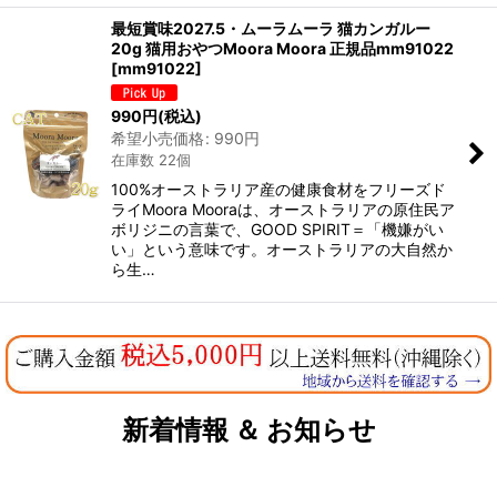
最短賞味2027.5・ムーラムーラ 猫カンガルー
20g 猫用おやつMoora Moora 正規品mm91022
[
mm91022
]
990
円
(税込)
希望小売価格
:
990
円
在庫数 22個
100%オーストラリア産の健康食材をフリーズド
ライMoora Mooraは、オーストラリアの原住民ア
ボリジニの言葉で、GOOD SPIRIT＝「機嫌がい
い」という意味です。オーストラリアの大自然か
ら生…
新着情報 ＆ お知らせ