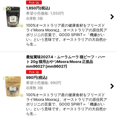
並び順
:
1,650
円
(税込)
希望小売価格
:
1,650
円
在庫数 3個
絞り込む
100%オーストラリア産の健康食材をフリーズド
ライMoora Mooraは、オーストラリアの原住民ア
ボリジニの言葉で、GOOD SPIRIT＝「機嫌がい
い」という意味です。オーストラリアの大自然か
ら生…
最短賞味2027.4・ムーラムーラ 猫ビーフ・ハー
ト 20g 猫用おやつMoora Moora 正規品
mm96027
[
mm96027
]
990
円
(税込)
希望小売価格
:
990
円
在庫数 3個
100%オーストラリア産の健康食材をフリーズド
ライMoora Mooraは、オーストラリアの原住民ア
ボリジニの言葉で、GOOD SPIRIT＝「機嫌がい
い」という意味です。オーストラリアの大自然か
ら生…