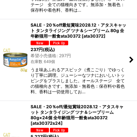
テージ 全ての猫種向きです。無添加・無着色：
保存料や着色料、香料は…
SALE・20％off最短賞味2028.12・アタスキャッ
ト タンタライジング ツナ＆シーブリーム 80g 全
年齢猫用一般食ata30372
[
ata30372
]
237
円
(税込)
希望小売価格
:
297
円
在庫数 649個
うま味あふれるアスピック（煮こごり）でゆっく
り丁寧に調理。ジューシーなツナにおいしいトッ
ピングをプラスしました。オールステージ 全て
の猫種向きです。無添加・無着色：保存料や着色
料、香料は一切使用してお…
SALE・20％off/最短賞味2028.12・アタスキャ
ット タンタライジング ツナ＆シーブリーム
80g×24個 全年齢猫用一般食ata30372
[
ata30372s24
]
5,227
円
(税込)