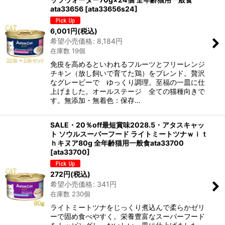
ata33656
[
ata33656s24
]
6,001
円
(税込)
希望小売価格
:
8,184
円
在庫数 19個
免疫を高めるといわれるフルーツとフリーレンジ
チキン（放し飼いで育てた鶏）をブレンド。贅沢
なグレービーで ゆっくり調理。至福の一皿に仕
上げました。オールステージ 全ての猫種向きで
す。無添加・無着色：保存…
SALE・20％off最短賞味2028.5・アタスキャッ
ト ソウルスーパーフード ライトミートツナｗｉｔ
ｈキヌア80g 全年齢猫用一般食ata33700
[
ata33700
]
272
円
(税込)
希望小売価格
:
341
円
在庫数 230個
ライトミートツナをじっくり煮込んで柔らかゼリ
ーで固め食べやすく。栄養豊富なスーパーフード