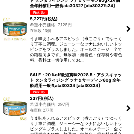
ト タンタライジング ツナ＆サーモン80g×24個
全年齢猫用一般食ata30327
[
ata30327s24
]
5,227
円
(税込)
希望小売価格
:
7,128
円
在庫数 13個
うま味あふれるアスピック（煮こごり）でゆっく
り丁寧に調理。ジューシーなツナにおいしいトッ
ピングをプラスしました。オールステージ 全て
の猫種向きです。無添加・無着色：保存料や着色
料、香料は一切使用してお…
SALE・20％off最短賞味2028.5・アタスキャッ
ト タンタライジング ツナ＆サーディン80g 全年
齢猫用一般食ata30334
[
ata30334
]
237
円
(税込)
希望小売価格
:
297
円
在庫数 277個
うま味あふれるアスピック（煮こごり）でゆっく
り丁寧に調理。ジューシーなツナにおいしいトッ
ピングをプラスしました。オールステージ 全て