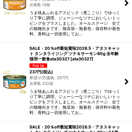
在庫数 19個
うま味あふれるアスピック（煮こごり）でゆっく
り丁寧に調理。ジューシーなツナにおいしいトッ
ピングをプラスしました。オールステージ 全て
の猫種向きです。無添加・無着色：保存料や着色
料、香料は一切使用してお…
SALE・20％off最短賞味2028.5・アタスキャッ
ト タンタライジング ツナ＆サーモン80g 全年齢
猫用一般食ata30327
[
ata30327
]
237
円
(税込)
希望小売価格
:
297
円
在庫数 332個
うま味あふれるアスピック（煮こごり）でゆっく
り丁寧に調理。ジューシーなツナにおいしいトッ
ピングをプラスしました。オールステージ 全て
の猫種向きです。無添加・無着色：保存料や着色
料、香料は一切使用してお…
SALE・20％off最短賞味2028.5・アタスキャッ