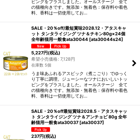
ピングをプラスしました。オールステージ 全て
の猫種向きです。無添加・無着色：保存料や着色
料、香料は一切使用してお…
SALE・20％off/最短賞味2028.12・アタスキャ
ット タンタライジング ツナ＆チキン80g×24個
全年齢猫用一般食ata30044
[
ata30044s24
]
5,227
円
(税込)
希望小売価格
:
7,128
円
在庫数 5個
うま味あふれるアスピック（煮こごり）でゆっく
り丁寧に調理。ジューシーなツナにおいしいトッ
ピングをプラスしました。オールステージ 全て
の猫種向きです。無添加・無着色：保存料や着色
料、香料は一切使用してお…
SALE・20％off最短賞味2028.5・アタスキャッ
ト タンタライジング ツナ＆アンチョビ 80g 全年
齢猫用一般食ata30037
[
ata30037
]
237
円
(税込)