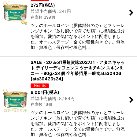
272
円
(税込)
希望小売価格
:
341
円
在庫数 399個
ツナのホールロイン（胴体部分の身）とフリーレ
ンジチキン（放し飼いで育てた鶏）に機能性成分
を追加。愛猫の気になるポイントに配慮しまし
た。オールステージ 全ての猫種向きです。無添
加・無着色：保存料や着色料…
SALE・20％off最短賞味2027.11・アタスキャッ
ト デイリーディフェンス ツナ＆チキン スキン＆
コート80g×24個 全年齢猫用一般食ata30426
[
ata30426s24
]
6,001
円
(税込)
希望小売価格
:
8,184
円
在庫数 16個
ツナのホールロイン（胴体部分の身）とフリーレ
ンジチキン（放し飼いで育てた鶏）に機能性成分
を追加。愛猫の気になるポイントに配慮しまし
た。オールステージ 全ての猫種向きです。無添
加・無着色：保存料や着色料…