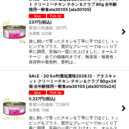
ト クリーミーチキン チキン＆クラブ 80g 全年齢
在庫あり
猫用一般食ata30105
[
ata30105
]
並び順
:
237
円
(税込)
希望小売価格
:
297
円
在庫数 320個
絞り込む
放し飼いで育ったチキンを丁寧に手でほぐし トッ
ピングをプラス。贅沢なグレービーでゆっくり丁
寧に調理。至福の一皿に仕上げました。オールス
テージ 全ての猫種向きです。無添加・無着色：
保存料や着色料、香料は…
SALE・20％off/最短賞味2028.12・アタスキャ
ット クリーミーチキン チキン＆クラブ 80g×24
個 全年齢猫用一般食ata30105
[
ata30105s24
]
5,227
円
(税込)
希望小売価格
:
7,128
円
在庫数 13個
放し飼いで育ったチキンを丁寧に手でほぐし トッ
ピングをプラス。贅沢なグレービーでゆっくり丁
寧に調理。至福の一皿に仕上げました。オールス