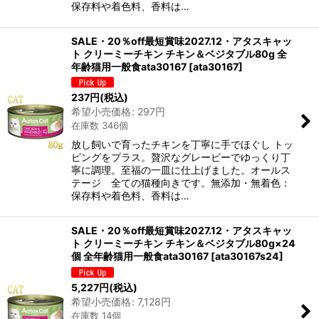
保存料や着色料、香料は…
SALE・20％off最短賞味2027.12・アタスキャッ
ト クリーミーチキン チキン＆ベジタブル80g 全
年齢猫用一般食ata30167
[
ata30167
]
237
円
(税込)
希望小売価格
:
297
円
在庫数 346個
放し飼いで育ったチキンを丁寧に手でほぐし トッ
ピングをプラス。贅沢なグレービーでゆっくり丁
寧に調理。至福の一皿に仕上げました。オールス
テージ 全ての猫種向きです。無添加・無着色：
保存料や着色料、香料は…
SALE・20％off最短賞味2027.12・アタスキャッ
ト クリーミーチキン チキン＆ベジタブル80g×24
個 全年齢猫用一般食ata30167
[
ata30167s24
]
5,227
円
(税込)
希望小売価格
:
7,128
円
在庫数 14個