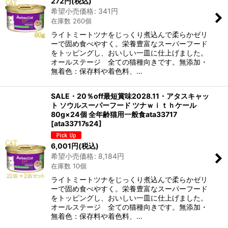
272
円
(税込)
希望小売価格
:
341
円
在庫数 260個
ライトミートツナをじっくり煮込んで柔らかゼリ
ーで固め食べやすく。栄養豊富なスーパーフード
をトッピングし、おいしい一皿に仕上げました。
オールステージ 全ての猫種向きです。無添加・
無着色：保存料や着色料、…
SALE・20％off最短賞味2028.11・アタスキャッ
ト ソウルスーパーフード ツナｗｉｔｈケール
80g×24個 全年齢猫用一般食ata33717
[
ata33717s24
]
6,001
円
(税込)
希望小売価格
:
8,184
円
在庫数 10個
ライトミートツナをじっくり煮込んで柔らかゼリ
ーで固め食べやすく。栄養豊富なスーパーフード
をトッピングし、おいしい一皿に仕上げました。
オールステージ 全ての猫種向きです。無添加・
無着色：保存料や着色料、…