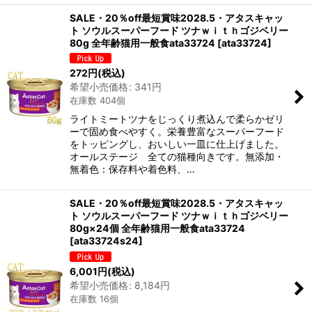
SALE・20％off最短賞味2028.5・アタスキャッ
ト ソウルスーパーフード ツナｗｉｔｈゴジベリー
80g 全年齢猫用一般食ata33724
[
ata33724
]
272
円
(税込)
希望小売価格
:
341
円
在庫数 404個
ライトミートツナをじっくり煮込んで柔らかゼリ
ーで固め食べやすく。栄養豊富なスーパーフード
をトッピングし、おいしい一皿に仕上げました。
オールステージ 全ての猫種向きです。無添加・
無着色：保存料や着色料、…
SALE・20％off最短賞味2028.5・アタスキャッ
ト ソウルスーパーフード ツナｗｉｔｈゴジベリー
80g×24個 全年齢猫用一般食ata33724
[
ata33724s24
]
6,001
円
(税込)
希望小売価格
:
8,184
円
在庫数 16個