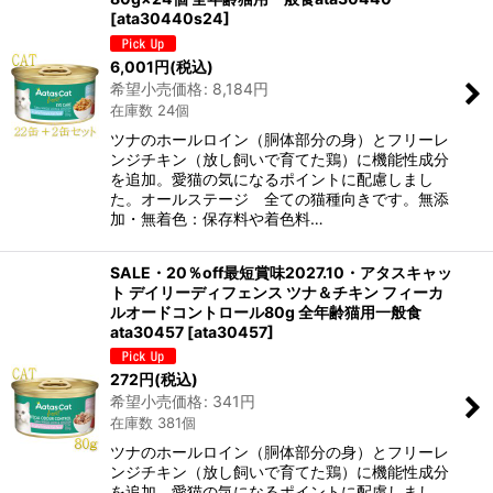
[
ata30440s24
]
6,001
円
(税込)
希望小売価格
:
8,184
円
在庫数 24個
ツナのホールロイン（胴体部分の身）とフリーレ
ンジチキン（放し飼いで育てた鶏）に機能性成分
を追加。愛猫の気になるポイントに配慮しまし
た。オールステージ 全ての猫種向きです。無添
加・無着色：保存料や着色料…
SALE・20％off最短賞味2027.10・アタスキャッ
ト デイリーディフェンス ツナ＆チキン フィーカ
ルオードコントロール80g 全年齢猫用一般食
ata30457
[
ata30457
]
272
円
(税込)
希望小売価格
:
341
円
在庫数 381個
ツナのホールロイン（胴体部分の身）とフリーレ
ンジチキン（放し飼いで育てた鶏）に機能性成分
を追加。愛猫の気になるポイントに配慮しまし