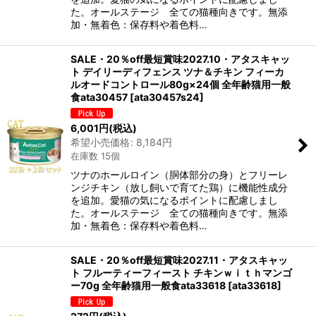
た。オールステージ 全ての猫種向きです。無添
加・無着色：保存料や着色料…
SALE・20％off最短賞味2027.10・アタスキャッ
ト デイリーディフェンス ツナ＆チキン フィーカ
ルオードコントロール80g×24個 全年齢猫用一般
食ata30457
[
ata30457s24
]
6,001
円
(税込)
希望小売価格
:
8,184
円
在庫数 15個
ツナのホールロイン（胴体部分の身）とフリーレ
ンジチキン（放し飼いで育てた鶏）に機能性成分
を追加。愛猫の気になるポイントに配慮しまし
た。オールステージ 全ての猫種向きです。無添
加・無着色：保存料や着色料…
SALE・20％off最短賞味2027.11・アタスキャッ
ト フルーティーフィースト チキンｗｉｔｈマンゴ
ー70g 全年齢猫用一般食ata33618
[
ata33618
]