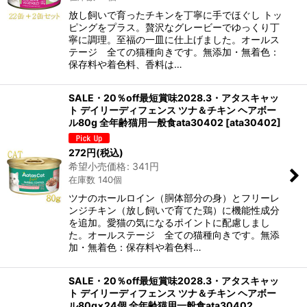
放し飼いで育ったチキンを丁寧に手でほぐし トッ
ピングをプラス。贅沢なグレービーでゆっくり丁
寧に調理。至福の一皿に仕上げました。オールス
テージ 全ての猫種向きです。無添加・無着色：
保存料や着色料、香料は…
SALE・20％off最短賞味2028.3・アタスキャッ
ト デイリーディフェンス ツナ＆チキン ヘアボー
ル80g 全年齢猫用一般食ata30402
[
ata30402
]
272
円
(税込)
希望小売価格
:
341
円
在庫数 140個
ツナのホールロイン（胴体部分の身）とフリーレ
ンジチキン（放し飼いで育てた鶏）に機能性成分
を追加。愛猫の気になるポイントに配慮しまし
た。オールステージ 全ての猫種向きです。無添
加・無着色：保存料や着色料…
SALE・20％off最短賞味2028.3・アタスキャッ
ト デイリーディフェンス ツナ＆チキン ヘアボー
ル80g×24個 全年齢猫用一般食ata30402