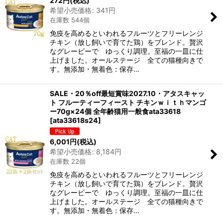
272
円
(税込)
希望小売価格
:
341
円
在庫数 544個
免疫を高めるといわれるフルーツとフリーレンジ
チキン（放し飼いで育てた鶏）をブレンド。贅沢
なグレービーで ゆっくり調理。至福の一皿に仕
上げました。オールステージ 全ての猫種向きで
す。無添加・無着色：保存…
SALE・20％off最短賞味2027.10・アタスキャッ
ト フルーティーフィースト チキンｗｉｔｈマンゴ
ー70g×24個 全年齢猫用一般食ata33618
[
ata33618s24
]
6,001
円
(税込)
希望小売価格
:
8,184
円
在庫数 22個
免疫を高めるといわれるフルーツとフリーレンジ
チキン（放し飼いで育てた鶏）をブレンド。贅沢
なグレービーで ゆっくり調理。至福の一皿に仕
上げました。オールステージ 全ての猫種向きで
す。無添加・無着色：保存…