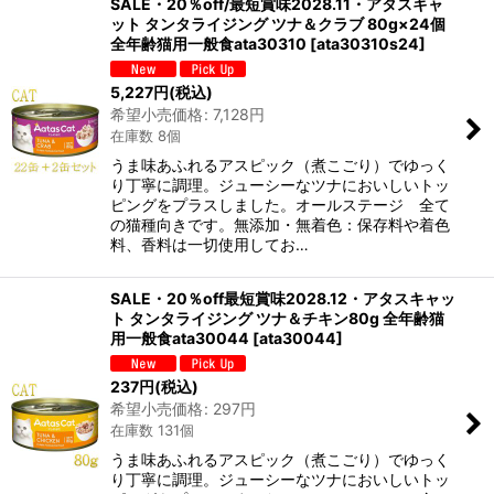
SALE・20％off/最短賞味2028.11・アタスキャ
ット タンタライジング ツナ＆クラブ 80g×24個
全年齢猫用一般食ata30310
[
ata30310s24
]
5,227
円
(税込)
希望小売価格
:
7,128
円
在庫数 8個
うま味あふれるアスピック（煮こごり）でゆっく
り丁寧に調理。ジューシーなツナにおいしいトッ
ピングをプラスしました。オールステージ 全て
の猫種向きです。無添加・無着色：保存料や着色
料、香料は一切使用してお…
SALE・20％off最短賞味2028.12・アタスキャッ
ト タンタライジング ツナ＆チキン80g 全年齢猫
用一般食ata30044
[
ata30044
]
237
円
(税込)
希望小売価格
:
297
円
在庫数 131個
うま味あふれるアスピック（煮こごり）でゆっく
り丁寧に調理。ジューシーなツナにおいしいトッ