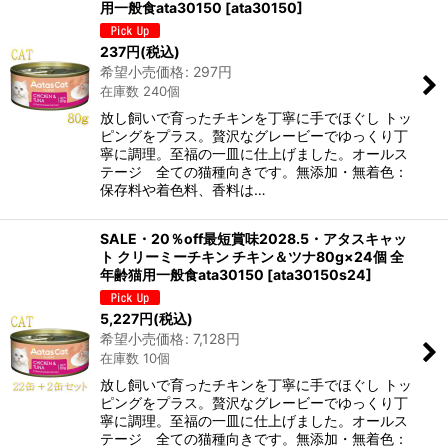
用一般食ata30150
[
ata30150
]
237
円
(税込)
希望小売価格
:
297
円
在庫数 240個
放し飼いで育ったチキンを丁寧に手でほぐし トッ
ピングをプラス。贅沢なグレービーでゆっくり丁
寧に調理。至福の一皿に仕上げました。オールス
テージ 全ての猫種向きです。無添加・無着色：
保存料や着色料、香料は…
SALE・20％off最短賞味2028.5・アタスキャッ
ト クリーミーチキン チキン＆ツナ80g×24個 全
年齢猫用一般食ata30150
[
ata30150s24
]
5,227
円
(税込)
希望小売価格
:
7,128
円
在庫数 10個
放し飼いで育ったチキンを丁寧に手でほぐし トッ
ピングをプラス。贅沢なグレービーでゆっくり丁
寧に調理。至福の一皿に仕上げました。オールス
テージ 全ての猫種向きです。無添加・無着色：