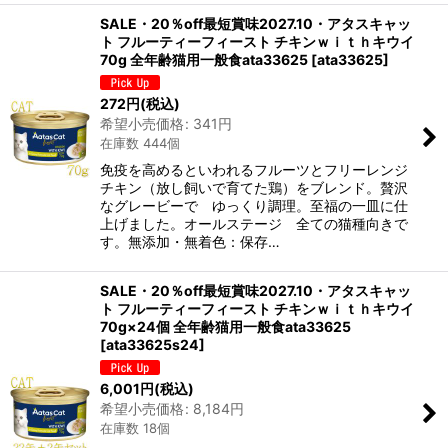
SALE・20％off最短賞味2027.10・アタスキャッ
ト フルーティーフィースト チキンｗｉｔｈキウイ
70g 全年齢猫用一般食ata33625
[
ata33625
]
272
円
(税込)
希望小売価格
:
341
円
在庫数 444個
免疫を高めるといわれるフルーツとフリーレンジ
チキン（放し飼いで育てた鶏）をブレンド。贅沢
なグレービーで ゆっくり調理。至福の一皿に仕
上げました。オールステージ 全ての猫種向きで
す。無添加・無着色：保存…
SALE・20％off最短賞味2027.10・アタスキャッ
ト フルーティーフィースト チキンｗｉｔｈキウイ
70g×24個 全年齢猫用一般食ata33625
[
ata33625s24
]
6,001
円
(税込)
希望小売価格
:
8,184
円
在庫数 18個