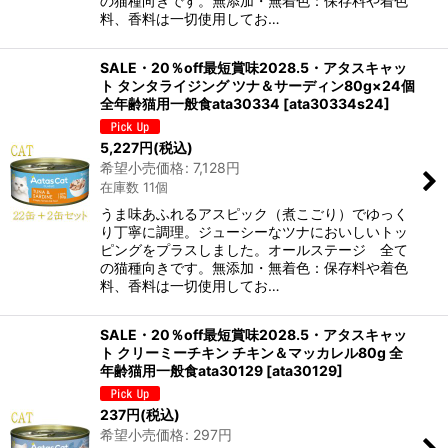
の猫種向きです。無添加・無着色：保存料や着色
料、香料は一切使用してお…
SALE・20％off最短賞味2028.5・アタスキャッ
ト タンタライジング ツナ＆サーディン80g×24個
全年齢猫用一般食ata30334
[
ata30334s24
]
5,227
円
(税込)
希望小売価格
:
7,128
円
在庫数 11個
うま味あふれるアスピック（煮こごり）でゆっく
り丁寧に調理。ジューシーなツナにおいしいトッ
ピングをプラスしました。オールステージ 全て
の猫種向きです。無添加・無着色：保存料や着色
料、香料は一切使用してお…
SALE・20％off最短賞味2028.5・アタスキャッ
ト クリーミーチキン チキン＆マッカレル80g 全
年齢猫用一般食ata30129
[
ata30129
]
237
円
(税込)
希望小売価格
:
297
円