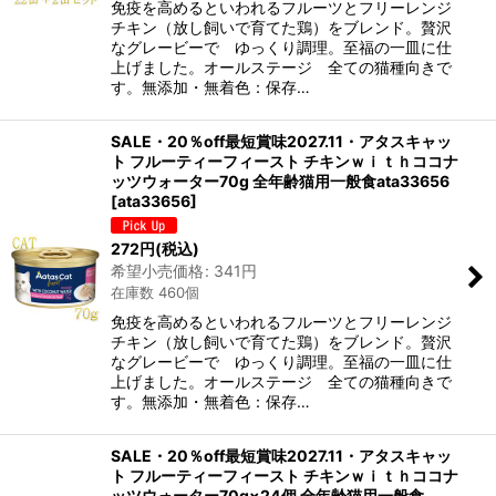
免疫を高めるといわれるフルーツとフリーレンジ
チキン（放し飼いで育てた鶏）をブレンド。贅沢
なグレービーで ゆっくり調理。至福の一皿に仕
上げました。オールステージ 全ての猫種向きで
す。無添加・無着色：保存…
SALE・20％off最短賞味2027.11・アタスキャッ
ト フルーティーフィースト チキンｗｉｔｈココナ
ッツウォーター70g 全年齢猫用一般食ata33656
[
ata33656
]
272
円
(税込)
希望小売価格
:
341
円
在庫数 460個
免疫を高めるといわれるフルーツとフリーレンジ
チキン（放し飼いで育てた鶏）をブレンド。贅沢
なグレービーで ゆっくり調理。至福の一皿に仕
上げました。オールステージ 全ての猫種向きで
す。無添加・無着色：保存…
SALE・20％off最短賞味2027.11・アタスキャッ
ト フルーティーフィースト チキンｗｉｔｈココナ
ッツウォーター70g×24個 全年齢猫用一般食