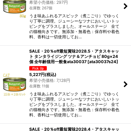
希望小売価格
:
297
円
在庫数 267個
うま味あふれるアスピック（煮こごり）でゆっく
り丁寧に調理。ジューシーなツナにおいしいトッ
ピングをプラスしました。オールステージ 全て
の猫種向きです。無添加・無着色：保存料や着色
料、香料は一切使用してお…
SALE・20％off最短賞味2028.5・アタスキャッ
ト タンタライジング ツナ＆アンチョビ 80g×24
個 全年齢猫用一般食ata30037
[
ata30037s24
]
5,227
円
(税込)
希望小売価格
:
7,128
円
在庫数 11個
うま味あふれるアスピック（煮こごり）でゆっく
り丁寧に調理。ジューシーなツナにおいしいトッ
ピングをプラスしました。オールステージ 全て
の猫種向きです。無添加・無着色：保存料や着色
料、香料は一切使用してお…
SALE・20％off最短賞味2028.4・アタスキャッ