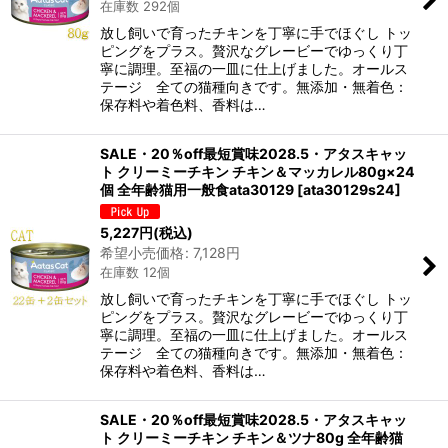
在庫数 292個
放し飼いで育ったチキンを丁寧に手でほぐし トッ
ピングをプラス。贅沢なグレービーでゆっくり丁
寧に調理。至福の一皿に仕上げました。オールス
テージ 全ての猫種向きです。無添加・無着色：
保存料や着色料、香料は…
SALE・20％off最短賞味2028.5・アタスキャッ
ト クリーミーチキン チキン＆マッカレル80g×24
個 全年齢猫用一般食ata30129
[
ata30129s24
]
5,227
円
(税込)
希望小売価格
:
7,128
円
在庫数 12個
放し飼いで育ったチキンを丁寧に手でほぐし トッ
ピングをプラス。贅沢なグレービーでゆっくり丁
寧に調理。至福の一皿に仕上げました。オールス
テージ 全ての猫種向きです。無添加・無着色：
保存料や着色料、香料は…
SALE・20％off最短賞味2028.5・アタスキャッ
ト クリーミーチキン チキン＆ツナ80g 全年齢猫