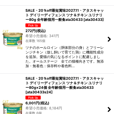
SALE・20％off最短賞味2027.11・アタスキャッ
ト デイリーディフェンス ツナ＆チキン ユリナリ
ー80g 全年齢猫用一般食ata30433
[
ata30433
]
272
円
(税込)
希望小売価格
:
341
円
在庫数 165個
ツナのホールロイン（胴体部分の身）とフリーレ
ンジチキン（放し飼いで育てた鶏）に機能性成分
を追加。愛猫の気になるポイントに配慮しまし
た。オールステージ 全ての猫種向きです。無添
加・無着色：保存料や着色料…
SALE・20％off最短賞味2027.11・アタスキャッ
ト デイリーディフェンス ツナ＆チキン ユリナリ
ー80g×24個 全年齢猫用一般食ata30433
[
ata30433s24
]
6,001
円
(税込)
希望小売価格
:
8,184
円
在庫数 6個