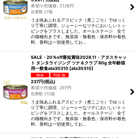
希望小売価格
:
7,128
円
在庫数 27個
うま味あふれるアスピック（煮こごり）でゆっく
り丁寧に調理。ジューシーなツナにおいしいトッ
ピングをプラスしました。オールステージ 全て
の猫種向きです。無添加・無着色：保存料や着色
料、香料は一切使用してお…
SALE・20％off最短賞味2028.11・アタスキャッ
ト タンタライジング ツナ＆クラブ 80g 全年齢猫
用一般食ata30310
[
ata30310
]
237
円
(税込)
希望小売価格
:
297
円
在庫数 212個
うま味あふれるアスピック（煮こごり）でゆっく
り丁寧に調理。ジューシーなツナにおいしいトッ
ピングをプラスしました。オールステージ 全て
の猫種向きです。無添加・無着色：保存料や着色
料、香料は一切使用してお…