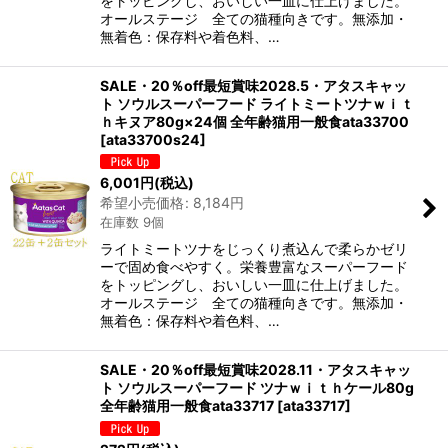
をトッピングし、おいしい一皿に仕上げました。
オールステージ 全ての猫種向きです。無添加・
無着色：保存料や着色料、…
SALE・20％off最短賞味2028.5・アタスキャッ
ト ソウルスーパーフード ライトミートツナｗｉｔ
ｈキヌア80g×24個 全年齢猫用一般食ata33700
[
ata33700s24
]
6,001
円
(税込)
希望小売価格
:
8,184
円
在庫数 9個
ライトミートツナをじっくり煮込んで柔らかゼリ
ーで固め食べやすく。栄養豊富なスーパーフード
をトッピングし、おいしい一皿に仕上げました。
オールステージ 全ての猫種向きです。無添加・
無着色：保存料や着色料、…
SALE・20％off最短賞味2028.11・アタスキャッ
ト ソウルスーパーフード ツナｗｉｔｈケール80g
全年齢猫用一般食ata33717
[
ata33717
]