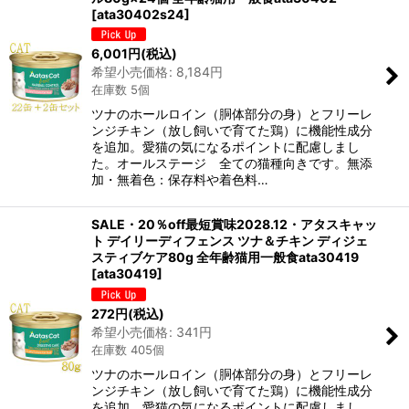
[
ata30402s24
]
6,001
円
(税込)
希望小売価格
:
8,184
円
在庫数 5個
ツナのホールロイン（胴体部分の身）とフリーレ
ンジチキン（放し飼いで育てた鶏）に機能性成分
を追加。愛猫の気になるポイントに配慮しまし
た。オールステージ 全ての猫種向きです。無添
加・無着色：保存料や着色料…
SALE・20％off最短賞味2028.12・アタスキャッ
ト デイリーディフェンス ツナ＆チキン ディジェ
スティブケア80g 全年齢猫用一般食ata30419
[
ata30419
]
272
円
(税込)
希望小売価格
:
341
円
在庫数 405個
ツナのホールロイン（胴体部分の身）とフリーレ
ンジチキン（放し飼いで育てた鶏）に機能性成分
を追加。愛猫の気になるポイントに配慮しまし