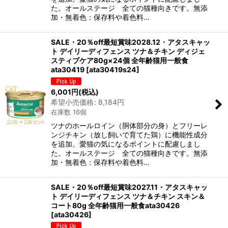
た。オールステージ 全ての猫種向きです。無添
加・無着色：保存料や着色料…
SALE・20％off最短賞味2028.12・アタスキャッ
ト デイリーディフェンス ツナ＆チキン ディジェ
スティブケア80g×24個 全年齢猫用一般食
ata30419
[
ata30419s24
]
6,001
円
(税込)
希望小売価格
:
8,184
円
在庫数 16個
ツナのホールロイン（胴体部分の身）とフリーレ
ンジチキン（放し飼いで育てた鶏）に機能性成分
を追加。愛猫の気になるポイントに配慮しまし
た。オールステージ 全ての猫種向きです。無添
加・無着色：保存料や着色料…
SALE・20％off最短賞味2027.11・アタスキャッ
ト デイリーディフェンス ツナ＆チキン スキン＆
コート80g 全年齢猫用一般食ata30426
[
ata30426
]