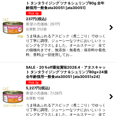
ト タンタライジング ツナ＆シュリンプ80g 全年
齢猫用一般食ata30051
[
ata30051
]
237
円
(税込)
希望小売価格
:
297
円
在庫数 252個
うま味あふれるアスピック（煮こごり）でゆっく
り丁寧に調理。ジューシーなツナにおいしいトッ
ピングをプラスしました。オールステージ 全て
の猫種向きです。無添加・無着色：保存料や着色
料、香料は一切使用してお…
SALE・20％off最短賞味2028.4・アタスキャッ
ト タンタライジング ツナ＆シュリンプ80g×24個
全年齢猫用一般食ata30051
[
ata30051s24
]
5,227
円
(税込)
希望小売価格
:
7,128
円
在庫数 10個
うま味あふれるアスピック（煮こごり）でゆっく
り丁寧に調理。ジューシーなツナにおいしいトッ
ピングをプラスしました。オールステージ 全て