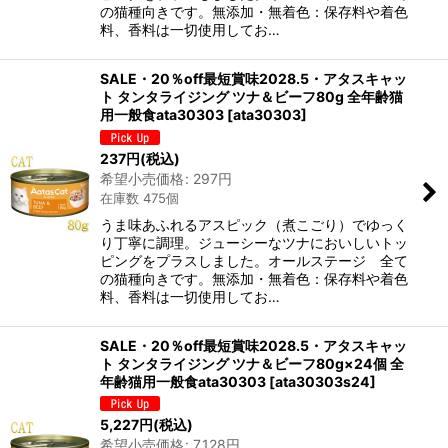
の猫種向きです。無添加・無着色：保存料や着色
料、香料は一切使用してお…
SALE・20％off最短賞味2028.5・アタスキャッ
ト タンタライジング ツナ＆ビーフ80g 全年齢猫
用一般食ata30303
[
ata30303
]
237
円
(税込)
希望小売価格
:
297
円
在庫数 475個
うま味あふれるアスピック（煮こごり）でゆっく
り丁寧に調理。ジューシーなツナにおいしいトッ
ピングをプラスしました。オールステージ 全て
の猫種向きです。無添加・無着色：保存料や着色
料、香料は一切使用してお…
SALE・20％off最短賞味2028.5・アタスキャッ
ト タンタライジング ツナ＆ビーフ80g×24個 全
年齢猫用一般食ata30303
[
ata30303s24
]
5,227
円
(税込)
希望小売価格
:
7,128
円