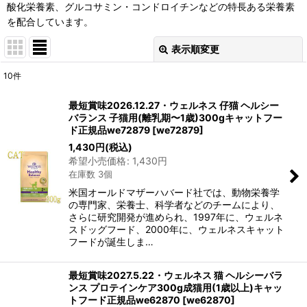
酸化栄養素、グルコサミン・コンドロイチンなどの特長ある栄養素
を配合しています。
表示順変更
閉じる
10
件
表示数
:
最短賞味2026.12.27・ウェルネス 仔猫 ヘルシー
バランス 子猫用(離乳期〜1歳)300gキャットフー
在庫あり
ド正規品we72879
[
we72879
]
1,430
円
(税込)
並び順
:
希望小売価格
:
1,430
円
在庫数 3個
絞り込む
米国オールドマザーハバード社では、動物栄養学
の専門家、栄養士、科学者などのチームにより、
さらに研究開発が進められ、1997年に、ウェルネ
スドッグフード、2000年に、ウェルネスキャット
フードが誕生しま…
最短賞味2027.5.22・ウェルネス 猫 ヘルシーバラ
ンス プロテインケア300g成猫用(1歳以上)キャッ
トフード正規品we62870
[
we62870
]