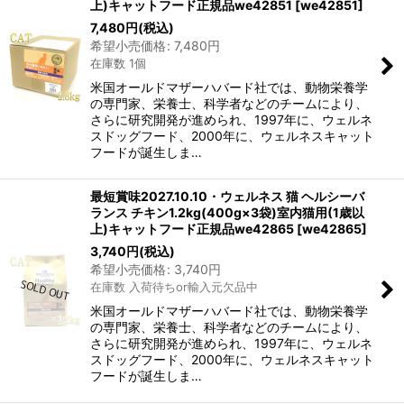
上)キャットフード正規品we42851
[
we42851
]
7,480
円
(税込)
希望小売価格
:
7,480
円
在庫数 1個
米国オールドマザーハバード社では、動物栄養学
の専門家、栄養士、科学者などのチームにより、
さらに研究開発が進められ、1997年に、ウェルネ
スドッグフード、2000年に、ウェルネスキャット
フードが誕生しま…
最短賞味2027.10.10・ウェルネス 猫 ヘルシーバ
ランス チキン1.2kg(400g×3袋)室内猫用(1歳以
上)キャットフード正規品we42865
[
we42865
]
3,740
円
(税込)
希望小売価格
:
3,740
円
在庫数 入荷待ちor輸入元欠品中
米国オールドマザーハバード社では、動物栄養学
の専門家、栄養士、科学者などのチームにより、
さらに研究開発が進められ、1997年に、ウェルネ
スドッグフード、2000年に、ウェルネスキャット
フードが誕生しま…