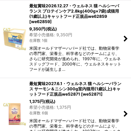
最短賞味2026.12.27・ウェルネス 猫 ヘルシーバ
ランス プロテインケア2.8kg(400g×7袋)成猫用
(1歳以上)キャットフード正規品we62859
[
we62859
]
9,350
円
(税込)
希望小売価格
:
9,350
円
在庫数 1個
米国オールドマザーハバード社では、動物栄養学
の専門家、栄養士、科学者などのチームにより、
さらに研究開発が進められ、1997年に、ウェルネ
スドッグフード、2000年に、ウェルネスキャット
フードが誕生しま…
最短賞味2027.6.1・ウェルネス 猫 ヘルシーバラン
ス サーモン＆ニシン300g室内猫用(1歳以上)キャ
ットフード正規品we52871
[
we52871
]
1,375
円
(税込)
希望小売価格
:
1,375
円
在庫数 6個
米国オールドマザーハバード社では、動物栄養学
の専門家、栄養士、科学者などのチームにより、