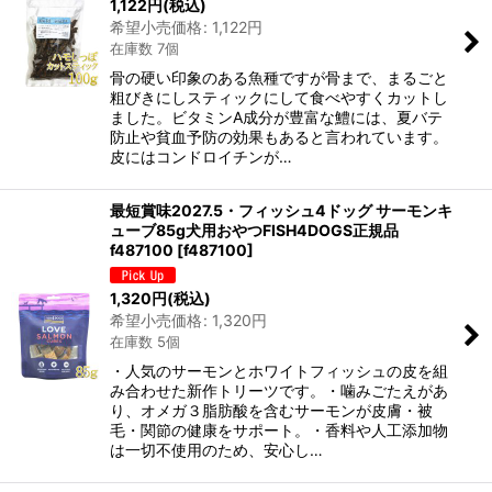
1,122
円
(税込)
希望小売価格
:
1,122
円
在庫数 7個
骨の硬い印象のある魚種ですが骨まで、まるごと
粗びきにしスティックにして食べやすくカットし
ました。ビタミンA成分が豊富な鱧には、夏バテ
防止や貧血予防の効果もあると言われています。
皮にはコンドロイチンが…
最短賞味2027.5・フィッシュ4ドッグ サーモンキ
ューブ85g犬用おやつFISH4DOGS正規品
f487100
[
f487100
]
1,320
円
(税込)
希望小売価格
:
1,320
円
在庫数 5個
・人気のサーモンとホワイトフィッシュの皮を組
み合わせた新作トリーツです。・噛みごたえがあ
り、オメガ３脂肪酸を含むサーモンが皮膚・被
毛・関節の健康をサポート。・香料や人工添加物
は一切不使用のため、安心し…