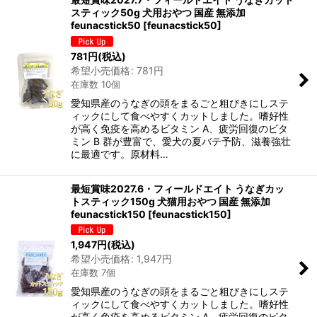
スティック50g 犬用おやつ 国産 無添加
feunacstick50
[
feunacstick50
]
781
円
(税込)
希望小売価格
:
781
円
在庫数 10個
愛知県産のうなぎの頭をまるごと粗びきにしステ
ィックにして食べやすくカットしました。嗜好性
が高く免疫を高めるビタミン A、疲労回復のビタ
ミン B 群が豊富で、愛犬の夏バテ予防、滋養強壮
に最適です。原材料…
最短賞味2027.6・フィールドエイト うなぎカッ
トスティック150g 犬猫用おやつ 国産 無添加
feunacstick150
[
feunacstick150
]
1,947
円
(税込)
希望小売価格
:
1,947
円
在庫数 7個
愛知県産のうなぎの頭をまるごと粗びきにしステ
ィックにして食べやすくカットしました。嗜好性
が高く免疫を高めるビタミン A、疲労回復のビタ