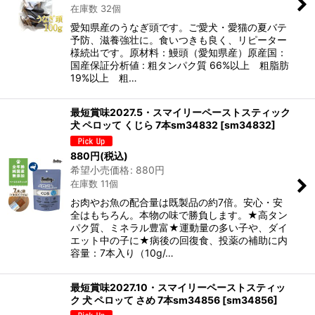
在庫数 32個
愛知県産のうなぎ頭です。ご愛犬・愛猫の夏バテ
予防、滋養強壮に。食いつきも良く、リピーター
様続出です。原材料：鰻頭（愛知県産）原産国：
国産保証分析値 : 粗タンパク質 66%以上 粗脂肪
19%以上 粗…
最短賞味2027.5・スマイリーペーストスティック
犬 ペロッて くじら 7本sm34832
[
sm34832
]
880
円
(税込)
希望小売価格
:
880
円
在庫数 11個
お肉やお魚の配合量は既製品の約7倍。安心・安
全はもちろん。本物の味で勝負します。★高タン
パク質、ミネラル豊富★運動量の多い子や、ダイ
エット中の子に★病後の回復食、投薬の補助に内
容量：7本入り（10g/…
最短賞味2027.10・スマイリーペーストスティッ
ク 犬 ペロッて さめ 7本sm34856
[
sm34856
]