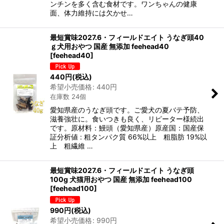
ンチンを多く含む食材です。ワンちゃんの健康
面、体力維持には欠かせ…
最短賞味2027.6・フィールドエイト うなぎ頭40
ｇ犬用おやつ 国産 無添加 feehead40
[
feehead40
]
440
円
(税込)
希望小売価格
:
440
円
在庫数 24個
愛知県産のうなぎ頭です。ご愛犬の夏バテ予防、
滋養強壮に。食いつきも良く、リピーター様続出
です。原材料：鰻頭（愛知県産）原産国：国産保
証分析値 : 粗タンパク質 66%以上 粗脂肪 19%以
上 粗繊維 …
最短賞味2027.6・フィールドエイト うなぎ頭
100g 犬猫用おやつ 国産 無添加 feehead100
[
feehead100
]
990
円
(税込)
希望小売価格
:
990
円