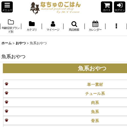
メニュー
カート
ログイン
年齢症状ブラン
カテゴリ
マイページ
商品検索
カレンダー
ド別
ホーム
>
おやつ
>
魚系おやつ
魚系おやつ
魚系おやつ
単一素材
チュール系
肉系
魚系
骨系