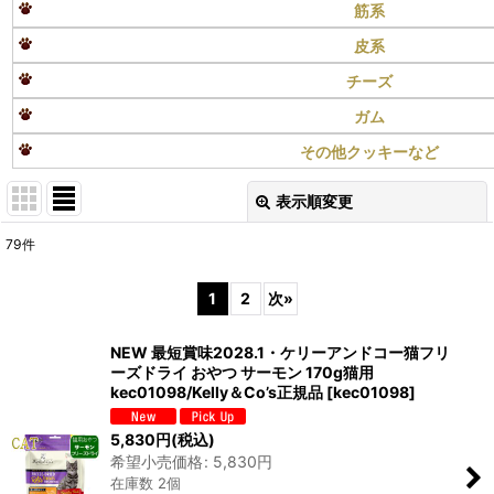
筋系
皮系
チーズ
ガム
その他クッキーなど
表示順変更
閉じる
79
件
表示数
:
1
2
次
»
在庫あり
NEW 最短賞味2028.1・ケリーアンドコー猫フリ
並び順
:
ーズドライ おやつ サーモン 170g猫用
kec01098/Kelly＆Co’s正規品
[
kec01098
]
絞り込む
5,830
円
(税込)
希望小売価格
:
5,830
円
在庫数 2個