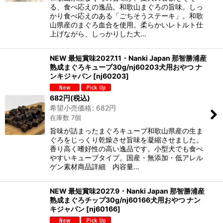
る、食べ応えの逸品。和歌山まぐろの旨味。しっ
かり食べ応えのある「ごちそうステーキ」。和歌
山県産のまぐろ血合を使用。柔らかいレトルト仕
上げながら、しっかりした大…
NEW 最短賞味2027.11・Nanki Japan 那智勝浦産
熟成まぐろキューブ30g/nj60203犬用おやつ ナ
ンキジャパン
[
nj60203
]
682
円
(税込)
希望小売価格
:
682
円
在庫数 7個
旨味が詰まったまぐろキューブ和歌山県産の生ま
ぐろをじっくり乾燥させ旨味を凝縮させました。
香り高く嗜好性の高い逸品です。小型犬でも食べ
やすいキューブタイプ。国産・無添加・低アレル
ゲン素材商品詳細 内容量…
NEW 最短賞味2027.9・Nanki Japan 那智勝浦産
熟成まぐろチップ30g/nj60166犬用おやつ ナン
キジャパン
[
nj60166
]