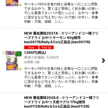
サーモン100％生食の味と栄養を一口ごとに摂取
できるおやつ。驚くほど美味しく好き嫌いの多い
子にも最適でタンパク質たっぷり。おやつ・食事
に混ぜるなど与え方いろいろで使いやすい。対象
年齢：子猫、成猫、シニ…
NEW 最短賞味2027.8・ケリーアンドコー猫フリ
ーズドライ おやつ サーモン 40g猫用
kec00176/Kelly＆Co’s正規品
[
kec00176
]
1,595
円
(税込)
希望小売価格
:
1,595
円
在庫数 2個
サーモン100％生食の味と栄養を一口ごとに摂取
できるおやつ。驚くほど美味しく好き嫌いの多い
子にも最適でタンパク質たっぷり。おやつ・食事
に混ぜるなど与え方いろいろで使いやすい。対象
年齢：子猫、成猫、シニ…
NEW 最短賞味2028.6・ケリーアンドコー猫フリ
ーズドライ おやつ 天然マグロ 170g猫用
kec01128/Kelly＆Co’s正規品
[
kec01128
]