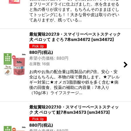
まフリーズドライに仕上げました。水を含ませる
と魚の香りが戻ります。もちろんそのままほぐし
てトッピングにも！！大きな骨や皮は取りのぞい
てありますが、残っている…
最短賞味2027.9・スマイリーペーストスティック
犬 ペロッて まぐろ 7本sm34672
[
sm34672
]
880
円
(税込)
希望小売価格
:
880
円
在庫数 16個
お肉やお魚の配合量は既製品の約7倍。安心・安
全はもちろん。本物の味で勝負します。★アレル
ギー対策に★オメガ3脂肪酸や鉄を多く含む★病
後の回復食、投薬の補助に内容量：7本入り
（10g/本）ライフステージ…
最短賞味2027.10・スマイリーペーストスティッ
ク 犬 ペロッて 鮭7本sm34573
[
sm34573
]
880
円
(税込)
希望小売価格
:
880
円