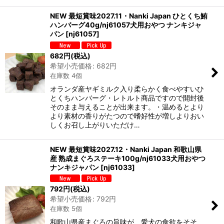
NEW 最短賞味2027.11・Nanki Japan ひとくち鮪
ハンバーグ40g/nj61057犬用おやつ ナンキジャ
パン
[
nj61057
]
682
円
(税込)
希望小売価格
:
682
円
在庫数 4個
オランダ産ヤギミルク入り柔らかく食べやすいひ
とくちハンバーグ・レトルト商品ですので開封後
そのまま与えることが出来ます。・温めるとより
より素材の香りがたつので嗜好性が増しよりおい
しくお召し上がりいただけ…
NEW 最短賞味2027.12・Nanki Japan 和歌山県
産 熟成まぐろステーキ100g/nj61033犬用おやつ
ナンキジャパン
[
nj61033
]
792
円
(税込)
希望小売価格
:
792
円
在庫数 5個
和歌山県産まぐろの旨味が、愛犬の食欲をそそ