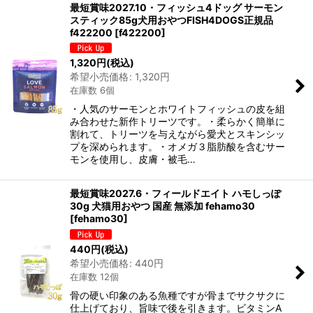
最短賞味2027.10・フィッシュ4ドッグ サーモン
スティック85g犬用おやつFISH4DOGS正規品
f422200
[
f422200
]
1,320
円
(税込)
希望小売価格
:
1,320
円
在庫数 6個
・人気のサーモンとホワイトフィッシュの皮を組
み合わせた新作トリーツです。・柔らかく簡単に
割れて、トリーツを与えながら愛犬とスキンシッ
プを深められます。・オメガ３脂肪酸を含むサー
モンを使用し、皮膚・被毛…
最短賞味2027.6・フィールドエイト ハモしっぽ
30g 犬猫用おやつ 国産 無添加 fehamo30
[
fehamo30
]
440
円
(税込)
希望小売価格
:
440
円
在庫数 12個
骨の硬い印象のある魚種ですが骨までサクサクに
仕上げており、旨味で後を引きます。ビタミンA