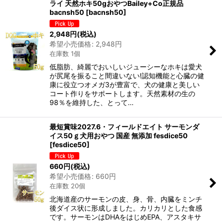
ライ 天然ホキ50gおやつBailey+Co正規品
bacnsh50
[
bacnsh50
]
2,948
円
(税込)
希望小売価格
:
2,948
円
在庫数 1個
低脂肪、綺麗でおいしいジューシーなホキは愛犬
が尻尾を振ること間違いない!認知機能と心臓の健
康に役立つオメガ3が豊富で、犬の健康と美しい
コート作りをサポートします。天然素材の生の
98％を維持した、とって…
最短賞味2027.6・フィールドエイト サーモンダ
イス50ｇ犬用おやつ 国産 無添加 fesdice50
[
fesdice50
]
660
円
(税込)
希望小売価格
:
660
円
在庫数 20個
北海道産のサーモンの皮、身、骨、内臓をミンチ
後ダイス状に形成しました。カリカリとした食感
です。サーモンはDHAをはじめEPA、アスタキサ