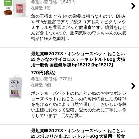
希望小売価格
:
1,540
円
在庫数 1個
魚の王様まぐろ!!その栄養は相当なもので、DHA
やEPAが豊富でアミノ酸スコアも高くビタミンや
ミネラルを豊富に含んだ健康食です。糖質をほと
んど含まないので、肥満気味のワンちゃんの栄養
補給に!※天然原料…
最短賞味2027.8・ボンショーズペット ねことい
ぬ さかなのサイコロステーキ レトルト60g 犬猫
用一般食 国産無添加 bp15212
[
bp15212
]
770
円
(税込)
希望小売価格
:
770
円
在庫数 3個
ボンショーズペットのねこといぬのおやつボンシ
ョーズペットはねこといぬの毎日の食生活のQOL
をあげるためにより自然で優しく、おいしいを飼
い主様に変わって愛猫、愛犬のために丁寧に手作
りしています。元気な愛…
最短賞味2027.8・ボンショーズペット ねことい
ぬ ぷりぷりかまぼこ レトルト60g 犬猫用一般食