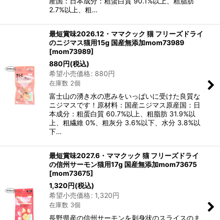
産国：日本成分：粗蛋白質 90.1%以上、粗脂肪
2.7%以上、粗…
最短賞味2026.12・ママクック 猫 フリーズドライ
のニジマス猫用15g 国産無添加mom73989
[
mom73989
]
880
円
(税込)
希望小売価格
:
880
円
在庫数 2個
富士山の湧き水の恵みをいっぱいに受けた良質な
ニジマスです！原材料：国産ニジマス原産国：日
本成分：粗蛋白質 60.7%以上、粗脂肪 31.9%以
上、粗繊維 0%、粗灰分 3.6%以下、水分 3.8%以
下…
最短賞味2027.6・ママクック 猫 フリーズドライ
の信州サーモン猫用17g 国産無添加mom73675
[
mom73675
]
1,320
円
(税込)
希望小売価格
:
1,320
円
在庫数 3個
長野県産の信州サーモンを刺身状のスライスのま