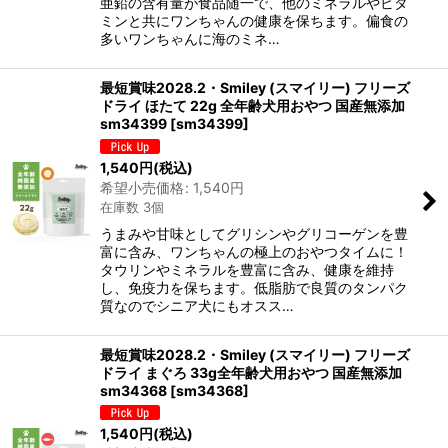
亜鉛の含有量が食品随一で、他のミネラルやビタ
ミンと共にワンちゃんの健康を保ちます。偏食の
多いワンちゃんに海のミネ…
最短賞味2028.2・Smiley (スマイリー) フリーズ
ドライ ほたて 22g 全年齢犬用おやつ 国産無添加
sm34399
[
sm34399
]
1,540
円
(税込)
希望小売価格
:
1,540
円
在庫数 3個
うまみや甘味としてグリシンやグリコーゲンを豊
富に含み、ワンちゃんの極上のおやつタイムに！
タウリンやミネラルを豊富に含み、健康を維持
し、免疫力を保ちます。低脂肪で良質のタンパク
質なのでシニア犬にもオスス…
最短賞味2028.2・Smiley (スマイリー) フリーズ
ドライ まぐろ 33g全年齢犬用おやつ 国産無添加
sm34368
[
sm34368
]
1,540
円
(税込)