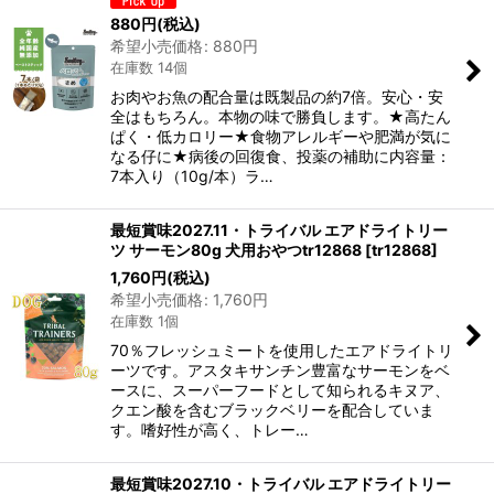
880
円
(税込)
希望小売価格
:
880
円
在庫数 14個
お肉やお魚の配合量は既製品の約7倍。安心・安
全はもちろん。本物の味で勝負します。★高たん
ぱく・低カロリー★食物アレルギーや肥満が気に
なる仔に★病後の回復食、投薬の補助に内容量：
7本入り（10g/本）ラ…
最短賞味2027.11・トライバル エアドライトリー
ツ サーモン80g 犬用おやつtr12868
[
tr12868
]
1,760
円
(税込)
希望小売価格
:
1,760
円
在庫数 1個
70％フレッシュミートを使用したエアドライトリ
ーツです。アスタキサンチン豊富なサーモンをベ
ースに、スーパーフードとして知られるキヌア、
クエン酸を含むブラックベリーを配合していま
す。嗜好性が高く、トレー…
最短賞味2027.10・トライバル エアドライトリー