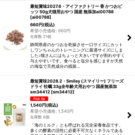
最短賞味2027.6・アイファクトリー 香 かつおビ
ッツ 50g犬猫用おやつ 国産 無添加ai00788
[
ai00788
]
660
円
(税込)
希望小売価格
:
660
円
在庫数 21個
静岡県産のかつおを乾燥させ一口サイズにカット
しワンちゃんのトレーニングに最適サイズにしま
した♪猫さんにはちょっと大きいですが割れやすく
与えやすいです。食べると塩分を感じますが天然
の海塩で天然成分の残留…
最短賞味2028.2・Smiley (スマイリー) フリーズ
ドライ 牡蠣 33g全年齢犬用おやつ 国産無添加
sm34412
[
sm34412
]
1,540
円
(税込)
希望小売価格
:
1,540
円
在庫数 6個
「海のミルク」とも呼ばれる完全栄養食品です。
多くの酵素の活性に必要不可欠なミネラルである