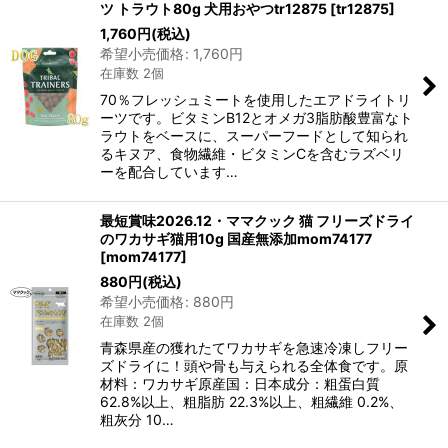
ツ トラウト80g 犬用おやつtr12875
[
tr12875
]
1,760
円
(税込)
希望小売価格
:
1,760
円
在庫数 2個
70％フレッシュミートを使用したエアドライトリ
ーツです。ビタミンB12とオメガ3脂肪酸豊富なト
ラウトをベースに、スーパーフードとして知られ
るキヌア、食物繊維・ビタミンCを含むラズベリ
ーを配合しています…
最短賞味2026.12・ママクック 猫 フリーズドライ
のワカサギ猫用10g 国産無添加mom74177
[
mom74177
]
880
円
(税込)
希望小売価格
:
880
円
在庫数 2個
青森県産の獲れたてワカサギを急速冷凍しフリー
ズドライに！頭や骨も与えられる全体食です。原
材料：ワカサギ原産国：日本成分：粗蛋白質
62.8%以上、粗脂肪 22.3%以上、粗繊維 0.2%、
粗灰分 10…