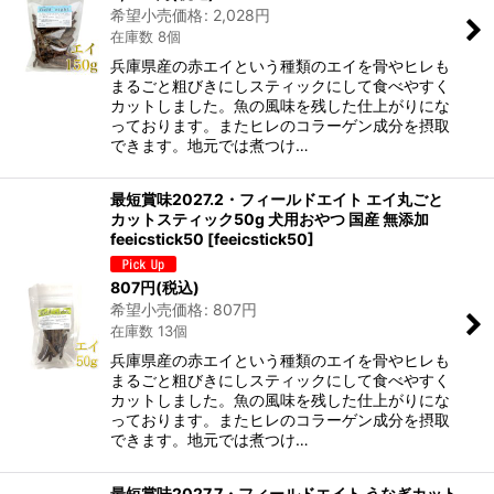
希望小売価格
:
2,028
円
在庫数 8個
兵庫県産の赤エイという種類のエイを骨やヒレも
まるごと粗びきにしスティックにして食べやすく
カットしました。魚の風味を残した仕上がりにな
っております。またヒレのコラーゲン成分を摂取
できます。地元では煮つけ…
最短賞味2027.2・フィールドエイト エイ丸ごと
カットスティック50g 犬用おやつ 国産 無添加
feeicstick50
[
feeicstick50
]
807
円
(税込)
希望小売価格
:
807
円
在庫数 13個
兵庫県産の赤エイという種類のエイを骨やヒレも
まるごと粗びきにしスティックにして食べやすく
カットしました。魚の風味を残した仕上がりにな
っております。またヒレのコラーゲン成分を摂取
できます。地元では煮つけ…
最短賞味2027.7・フィールドエイト うなぎカット