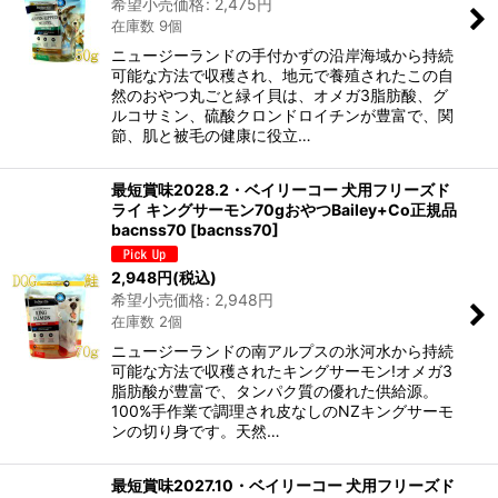
希望小売価格
:
2,475
円
在庫数 9個
ニュージーランドの手付かずの沿岸海域から持続
可能な方法で収穫され、地元で養殖されたこの自
然のおやつ丸ごと緑イ貝は、オメガ3脂肪酸、グ
ルコサミン、硫酸クロンドロイチンが豊富で、関
節、肌と被毛の健康に役立…
最短賞味2028.2・ベイリーコー 犬用フリーズド
ライ キングサーモン70gおやつBailey+Co正規品
bacnss70
[
bacnss70
]
2,948
円
(税込)
希望小売価格
:
2,948
円
在庫数 2個
ニュージーランドの南アルプスの氷河水から持続
可能な方法で収穫されたキングサーモン!オメガ3
脂肪酸が豊富で、タンパク質の優れた供給源。
100%手作業で調理され皮なしのNZキングサーモ
ンの切り身です。天然…
最短賞味2027.10・ベイリーコー 犬用フリーズド