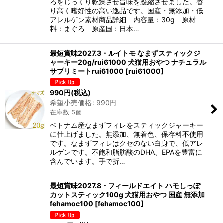
ろをじっくり乾燥させ旨味を凝縮させました。香
り高く嗜好性の高い逸品です。国産・無添加・低
アレルゲン素材商品詳細 内容量：30g 原材
料：まぐろ 原産国：日本…
最短賞味2027.3・ルイトモ なまずスティックジ
ャーキー20g/rui61000 犬猫用おやつ ナチュラル
サプリミートrui61000
[
rui61000
]
990
円
(税込)
希望小売価格
:
990
円
在庫数 5個
ベトナム産なまずフィレをスティックジャーキー
に仕上げました。無添加、無着色、保存料不使用
です。なまずフィレはクセのない白身で、低アレ
ルゲンです。不飽和脂肪酸のDHA、EPAを豊富に
含んでいます。手で折…
最短賞味2027.8・フィールドエイト ハモしっぽ
カットスティック100g 犬猫用おやつ 国産 無添加
fehamoc100
[
fehamoc100
]