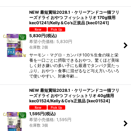
NEW 最短賞味2028.1・ケリーアンドコー猫フリ
ーズドライ おやつ フィッシュトリオ 170g猫用
kec01241/Kelly＆Co’s正規品
[
kec01241
]
5,830
円
(税込)
希望小売価格
:
5,830
円
在庫数 2個
サーモン・マグロ・カンパチ100％生食の味と栄
養を一口ごとに摂取できるおやつ。驚くほど美味
しく好き嫌いの多い子にも最適でタンパク質たっ
ぷり。おやつ・食事に混ぜるなど与え方いろいろ
で使いやすい。対象年齢…
NEW 最短賞味2028.1・ケリーアンドコー猫フリ
ーズドライ おやつ フィッシュトリオ 40g猫用
kec01524/Kelly＆Co’s正規品
[
kec01524
]
1,595
円
(税込)
希望小売価格
:
1,595
円
在庫数 3個