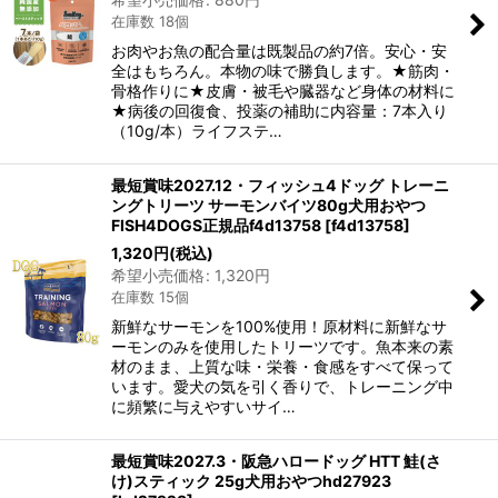
在庫数 18個
お肉やお魚の配合量は既製品の約7倍。安心・安
全はもちろん。本物の味で勝負します。★筋肉・
骨格作りに★皮膚・被毛や臓器など身体の材料に
★病後の回復食、投薬の補助に内容量：7本入り
（10g/本）ライフステ…
最短賞味2027.12・フィッシュ4ドッグ トレーニ
ングトリーツ サーモンバイツ80g犬用おやつ
FISH4DOGS正規品f4d13758
[
f4d13758
]
1,320
円
(税込)
希望小売価格
:
1,320
円
在庫数 15個
新鮮なサーモンを100%使用！原材料に新鮮なサ
ーモンのみを使用したトリーツです。魚本来の素
材のまま、上質な味・栄養・食感をすべて保って
います。愛犬の気を引く香りで、トレーニング中
に頻繁に与えやすいサイ…
最短賞味2027.3・阪急ハロードッグ HTT 鮭(さ
け)スティック 25g犬用おやつhd27923