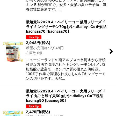
ミン B 群が豊富で、愛犬・愛猫の夏バテ予防、滋
養強壮に最適です。…
最短賞味2028.4・ベイリーコー 猫用フリーズド
ライ キングサーモン70gおやつBailey+Co正規品
bacncss70
[
bacncss70
]
2,948
円
(税込)
希望小売価格
:
2,948
円
在庫数 6個
ニュージーランドの南アルプスの氷河水から持続
可能な方法で収穫されたキングサーモン!オメガ3
脂肪酸が豊富で、タンパク質の優れた供給源。
100%手作業で調理され皮なしのNZキングサーモ
ンの切り身です。天然…
最短賞味2028.4・ベイリーコー 犬用フリーズド
ライ 丸ごと緑イ貝50gおやつBailey+Co正規品
bacnsg50
[
bacnsg50
]
2,475
円
(税込)