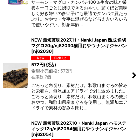
サーモン・マグロ・カンパチ100％生食の味と栄
養を一口ごとに摂取できるおやつ。驚くほど美味
しく好き嫌いの多い子にも最適でタンパク質たっ
ぷり。おやつ・食事に混ぜるなど与え方いろいろ
で使いやすい。対象年齢…
NEW 最短賞味2027.11・Nanki Japan 熟成 角切
マグロ20g/nj62030猫用おやつ ナンキジャパン
[
nj62030
]
572
円
(税込)
希望小売価格
:
572
円
在庫数 7個
ごろっと角切り、素材だけ。和歌山まぐろの旨み
と栄養を、無添加エアドライで閉じ込めました。
ごろっと角切り、素材だけ。和歌山まぐろの贅沢
おやつ。和歌山県産まぐろを使用し、無添加エア
ドライで素材の旨みを閉じ…
NEW 最短賞味2027.10・Nanki Japan ハモステ
ィック12g/nj62054猫用おやつ ナンキジャパン
[
nj62054
]