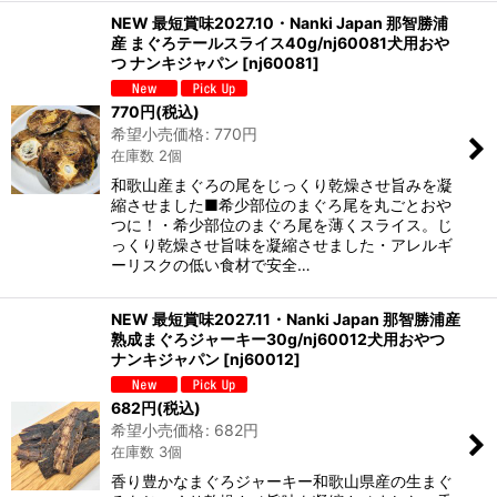
NEW 最短賞味2027.10・Nanki Japan 那智勝浦
産 まぐろテールスライス40g/nj60081犬用おや
つ ナンキジャパン
[
nj60081
]
770
円
(税込)
希望小売価格
:
770
円
在庫数 2個
和歌山産まぐろの尾をじっくり乾燥させ旨みを凝
縮させました■希少部位のまぐろ尾を丸ごとおや
つに！・希少部位のまぐろ尾を薄くスライス。じ
っくり乾燥させ旨味を凝縮させました・アレルギ
ーリスクの低い食材で安全…
NEW 最短賞味2027.11・Nanki Japan 那智勝浦産
熟成まぐろジャーキー30g/nj60012犬用おやつ
ナンキジャパン
[
nj60012
]
682
円
(税込)
希望小売価格
:
682
円
在庫数 3個
香り豊かなまぐろジャーキー和歌山県産の生まぐ