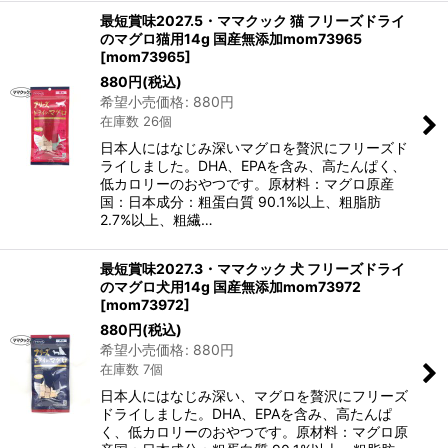
最短賞味2027.5・ママクック 猫 フリーズドライ
のマグロ猫用14g 国産無添加mom73965
[
mom73965
]
880
円
(税込)
希望小売価格
:
880
円
在庫数 26個
日本人にはなじみ深いマグロを贅沢にフリーズド
ライしました。DHA、EPAを含み、高たんぱく、
低カロリーのおやつです。原材料：マグロ原産
国：日本成分：粗蛋白質 90.1%以上、粗脂肪
2.7%以上、粗繊…
最短賞味2027.3・ママクック 犬 フリーズドライ
のマグロ犬用14g 国産無添加mom73972
[
mom73972
]
880
円
(税込)
希望小売価格
:
880
円
在庫数 7個
日本人にはなじみ深い、マグロを贅沢にフリーズ
ドライしました。DHA、EPAを含み、高たんぱ
く、低カロリーのおやつです。原材料：マグロ原