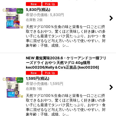
5,830
円
(税込)
希望小売価格
:
5,830
円
在庫数 2個
天然マグロ100％生食の味と栄養を一口ごとに摂
取できるおやつ。驚くほど美味しく好き嫌いの多
い子にも最適でタンパク質たっぷり。おやつ・食
事に混ぜるなど与え方いろいろで使いやすい。対
象年齢：子猫、成猫、シ…
NEW 最短賞味2028.6・ケリーアンドコー猫フリ
ーズドライ おやつ 天然マグロ 40g猫用
kec00206/Kelly＆Co’s正規品
[
kec00206
]
1,595
円
(税込)
希望小売価格
:
1,595
円
在庫数 1個
天然マグロ100％生食の味と栄養を一口ごとに摂
取できるおやつ。驚くほど美味しく好き嫌いの多
い子にも最適でタンパク質たっぷり。おやつ・食
事に混ぜるなど与え方いろいろで使いやすい。対
象年齢：子猫、成猫、シ…