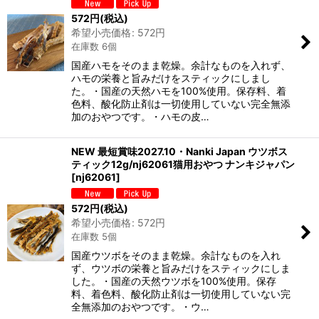
572
円
(税込)
希望小売価格
:
572
円
在庫数 6個
国産ハモをそのまま乾燥。余計なものを入れず、
ハモの栄養と旨みだけをスティックにしまし
た。・国産の天然ハモを100%使用。保存料、着
色料、酸化防止剤は一切使用していない完全無添
加のおやつです。・ハモの皮…
NEW 最短賞味2027.10・Nanki Japan ウツボス
ティック12g/nj62061猫用おやつ ナンキジャパン
[
nj62061
]
572
円
(税込)
希望小売価格
:
572
円
在庫数 5個
国産ウツボをそのまま乾燥。余計なものを入れ
ず、ウツボの栄養と旨みだけをスティックにしま
した。・国産の天然ウツボを100%使用。保存
料、着色料、酸化防止剤は一切使用していない完
全無添加のおやつです。・ウ…