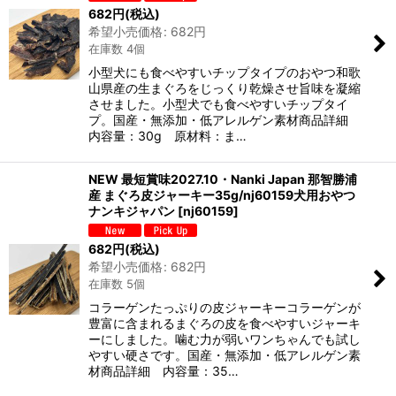
682
円
(税込)
希望小売価格
:
682
円
在庫数 4個
小型犬にも食べやすいチップタイプのおやつ和歌
山県産の生まぐろをじっくり乾燥させ旨味を凝縮
させました。小型犬でも食べやすいチップタイ
プ。国産・無添加・低アレルゲン素材商品詳細
内容量：30g 原材料：ま…
NEW 最短賞味2027.10・Nanki Japan 那智勝浦
産 まぐろ皮ジャーキー35g/nj60159犬用おやつ
ナンキジャパン
[
nj60159
]
682
円
(税込)
希望小売価格
:
682
円
在庫数 5個
コラーゲンたっぷりの皮ジャーキーコラーゲンが
豊富に含まれるまぐろの皮を食べやすいジャーキ
ーにしました。噛む力が弱いワンちゃんでも試し
やすい硬さです。国産・無添加・低アレルゲン素
材商品詳細 内容量：35…