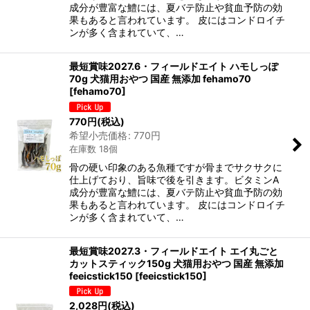
成分が豊富な鱧には、夏バテ防止や貧血予防の効
果もあると言われています。 皮にはコンドロイチ
ンが多く含まれていて、…
最短賞味2027.6・フィールドエイト ハモしっぽ
70g 犬猫用おやつ 国産 無添加 fehamo70
[
fehamo70
]
770
円
(税込)
希望小売価格
:
770
円
在庫数 18個
骨の硬い印象のある魚種ですが骨までサクサクに
仕上げており、旨味で後を引きます。ビタミンA
成分が豊富な鱧には、夏バテ防止や貧血予防の効
果もあると言われています。 皮にはコンドロイチ
ンが多く含まれていて、…
最短賞味2027.3・フィールドエイト エイ丸ごと
カットスティック150g 犬猫用おやつ 国産 無添加
feeicstick150
[
feeicstick150
]
2,028
円
(税込)