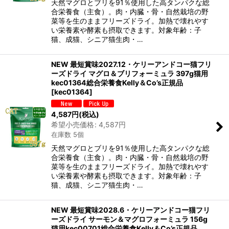
天然マグロとブリを91％使用した高タンパクな総
合栄養食（主食）。肉・内臓・骨・自然栽培の野
菜等を生のままフリーズドライ。加熱で壊れやす
い栄養素や酵素も摂取できます。対象年齢：子
猫、成猫、シニア猫生肉・…
NEW 最短賞味2027.12・ケリーアンドコー猫フリ
ーズドライ マグロ＆ブリフォーミュラ 397g猫用
kec01364総合栄養食Kelly＆Co’s正規品
[
kec01364
]
4,587
円
(税込)
希望小売価格
:
4,587
円
在庫数 5個
天然マグロとブリを91％使用した高タンパクな総
合栄養食（主食）。肉・内臓・骨・自然栽培の野
菜等を生のままフリーズドライ。加熱で壊れやす
い栄養素や酵素も摂取できます。対象年齢：子
猫、成猫、シニア猫生肉・…
NEW 最短賞味2028.6・ケリーアンドコー猫フリ
ーズドライ サーモン＆マグロフォーミュラ 156g
猫用kec00701総合栄養食Kelly＆Co’s正規品