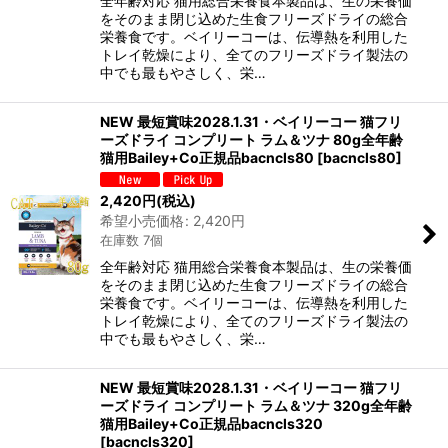
全年齢対応 猫用総合栄養食本製品は、生の栄養価
をそのまま閉じ込めた生食フリーズドライの総合
栄養食です。ベイリーコーは、伝導熱を利用した
トレイ乾燥により、全てのフリーズドライ製法の
中でも最もやさしく、栄…
NEW 最短賞味2028.1.31・ベイリーコー 猫フリ
ーズドライ コンプリート ラム＆ツナ 80g全年齢
猫用Bailey+Co正規品bacncls80
[
bacncls80
]
2,420
円
(税込)
希望小売価格
:
2,420
円
在庫数 7個
全年齢対応 猫用総合栄養食本製品は、生の栄養価
をそのまま閉じ込めた生食フリーズドライの総合
栄養食です。ベイリーコーは、伝導熱を利用した
トレイ乾燥により、全てのフリーズドライ製法の
中でも最もやさしく、栄…
NEW 最短賞味2028.1.31・ベイリーコー 猫フリ
ーズドライ コンプリート ラム＆ツナ 320g全年齢
猫用Bailey+Co正規品bacncls320
[
bacncls320
]