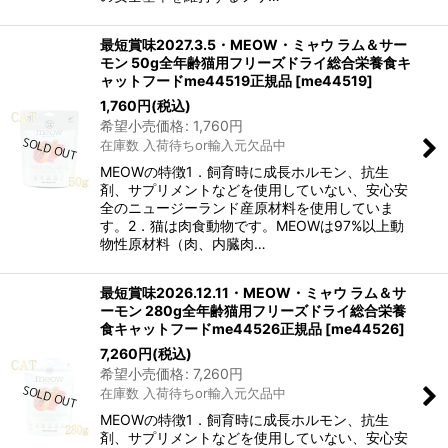
最短賞味2027.3.5・MEOW・ミャウ ラム＆サー
モン 50g全年齢猫用フリーズドライ総合栄養食キ
ャットフードme44519正規品
[
me44519
]
1,760
円
(税込)
希望小売価格
:
1,760
円
在庫数 入荷待ちor輸入元欠品中
MEOWの特徴1．飼育時に成長ホルモン、抗生
剤、サプリメントなどを使用していない、安心安
全のニュージーランド産原材料を使用していま
す。2．猫は肉食動物です。MEOWは97%以上動
物性原材料（肉、内臓肉…
最短賞味2026.12.11・MEOW・ミャウ ラム＆サ
ーモン 280g全年齢猫用フリーズドライ総合栄養
食キャットフードme44526正規品
[
me44526
]
7,260
円
(税込)
希望小売価格
:
7,260
円
在庫数 入荷待ちor輸入元欠品中
MEOWの特徴1．飼育時に成長ホルモン、抗生
剤、サプリメントなどを使用していない、安心安