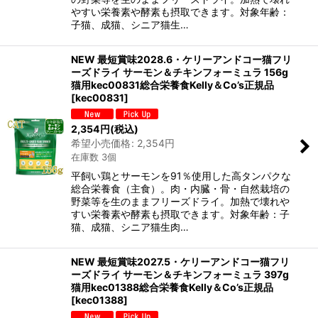
やすい栄養素や酵素も摂取できます。対象年齢：
子猫、成猫、シニア猫生…
NEW 最短賞味2028.6・ケリーアンドコー猫フリ
ーズドライ サーモン＆チキンフォーミュラ 156g
猫用kec00831総合栄養食Kelly＆Co’s正規品
[
kec00831
]
2,354
円
(税込)
希望小売価格
:
2,354
円
在庫数 3個
平飼い鶏とサーモンを91％使用した高タンパクな
総合栄養食（主食）。肉・内臓・骨・自然栽培の
野菜等を生のままフリーズドライ。加熱で壊れや
すい栄養素や酵素も摂取できます。対象年齢：子
猫、成猫、シニア猫生肉…
NEW 最短賞味2027.5・ケリーアンドコー猫フリ
ーズドライ サーモン＆チキンフォーミュラ 397g
猫用kec01388総合栄養食Kelly＆Co’s正規品
[
kec01388
]