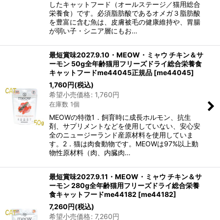
したキャットフード（オールステージ／猫用総合
栄養食）です。必須脂肪酸であるオメガ３脂肪酸
を豊富に含む魚は、皮膚被毛の健康維持や、胃腸
が弱い子・シニア層にもお…
最短賞味2027.9.10・MEOW・ミャウ チキン＆サ
ーモン 50g全年齢猫用フリーズドライ総合栄養食
キャットフードme44045正規品
[
me44045
]
1,760
円
(税込)
希望小売価格
:
1,760
円
在庫数 1個
MEOWの特徴1．飼育時に成長ホルモン、抗生
剤、サプリメントなどを使用していない、安心安
全のニュージーランド産原材料を使用していま
す。2．猫は肉食動物です。MEOWは97%以上動
物性原材料（肉、内臓肉…
最短賞味2027.9.11・MEOW・ミャウ チキン＆サ
ーモン 280g全年齢猫用フリーズドライ総合栄養
食キャットフードme44182
[
me44182
]
7,260
円
(税込)
希望小売価格
:
7,260
円