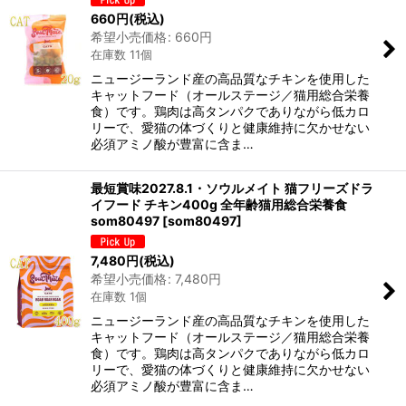
660
円
(税込)
希望小売価格
:
660
円
在庫数 11個
ニュージーランド産の高品質なチキンを使用した
キャットフード（オールステージ／猫用総合栄養
食）です。鶏肉は高タンパクでありながら低カロ
リーで、愛猫の体づくりと健康維持に欠かせない
必須アミノ酸が豊富に含ま…
最短賞味2027.8.1・ソウルメイト 猫フリーズドラ
イフード チキン400g 全年齢猫用総合栄養食
som80497
[
som80497
]
7,480
円
(税込)
希望小売価格
:
7,480
円
在庫数 1個
ニュージーランド産の高品質なチキンを使用した
キャットフード（オールステージ／猫用総合栄養
食）です。鶏肉は高タンパクでありながら低カロ
リーで、愛猫の体づくりと健康維持に欠かせない
必須アミノ酸が豊富に含ま…