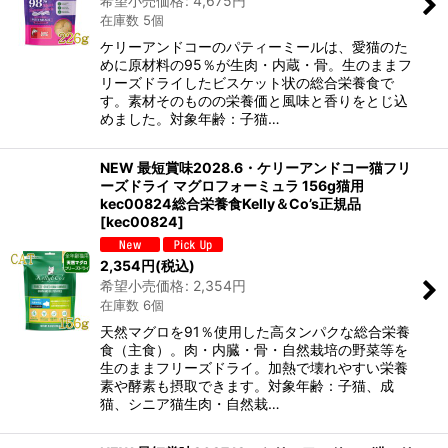
希望小売価格
:
4,675
円
在庫数 5個
ケリーアンドコーのパティーミールは、愛猫のた
めに原材料の95％が生肉・内蔵・骨。生のままフ
リーズドライしたビスケット状の総合栄養食で
す。素材そのものの栄養価と風味と香りをとじ込
めました。対象年齢：子猫…
NEW 最短賞味2028.6・ケリーアンドコー猫フリ
ーズドライ マグロフォーミュラ 156g猫用
kec00824総合栄養食Kelly＆Co’s正規品
[
kec00824
]
2,354
円
(税込)
希望小売価格
:
2,354
円
在庫数 6個
天然マグロを91％使用した高タンパクな総合栄養
食（主食）。肉・内臓・骨・自然栽培の野菜等を
生のままフリーズドライ。加熱で壊れやすい栄養
素や酵素も摂取できます。対象年齢：子猫、成
猫、シニア猫生肉・自然栽…