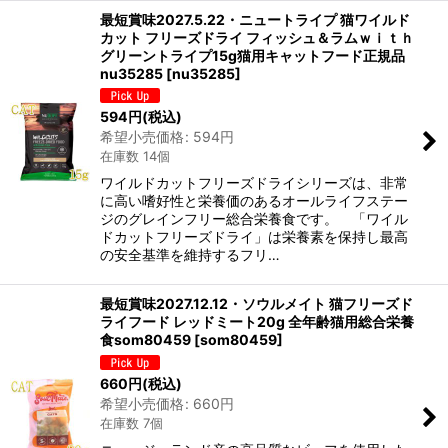
最短賞味2027.5.22・ニュートライプ 猫ワイルド
カット フリーズドライ フィッシュ＆ラムｗｉｔｈ
グリーントライプ15g猫用キャットフード正規品
nu35285
[
nu35285
]
594
円
(税込)
希望小売価格
:
594
円
在庫数 14個
ワイルドカットフリーズドライシリーズは、非常
に高い嗜好性と栄養価のあるオールライフステー
ジのグレインフリー総合栄養食です。 「ワイル
ドカットフリーズドライ」は栄養素を保持し最高
の安全基準を維持するフリ…
最短賞味2027.12.12・ソウルメイト 猫フリーズド
ライフード レッドミート20g 全年齢猫用総合栄養
食som80459
[
som80459
]
660
円
(税込)
希望小売価格
:
660
円
在庫数 7個