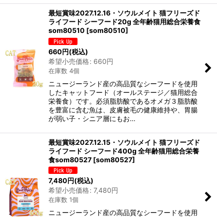
最短賞味2027.12.16・ソウルメイト 猫フリーズド
ライフード シーフード20g 全年齢猫用総合栄養食
som80510
[
som80510
]
660
円
(税込)
希望小売価格
:
660
円
在庫数 4個
ニュージーランド産の高品質なシーフードを使用
したキャットフード（オールステージ／猫用総合
栄養食）です。必須脂肪酸であるオメガ３脂肪酸
を豊富に含む魚は、皮膚被毛の健康維持や、胃腸
が弱い子・シニア層にもお…
最短賞味2027.12.15・ソウルメイト 猫フリーズド
ライフード シーフード400g 全年齢猫用総合栄養
食som80527
[
som80527
]
7,480
円
(税込)
希望小売価格
:
7,480
円
在庫数 1個
ニュージーランド産の高品質なシーフードを使用