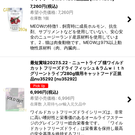
7,260
円
(税込)
希望小売価格
:
7,260
円
在庫数 1個
MEOWの特徴1．飼育時に成長ホルモン、抗生
剤、サプリメントなどを使用していない、安心安
全のニュージーランド産原材料を使用していま
す。2．猫は肉食動物です。MEOWは97%以上動
物性原材料（肉、内臓肉…
最短賞味2027.5.22・ニュートライプ 猫ワイルド
カット フリーズドライ フィッシュ＆ラムｗｉｔｈ
グリーントライプ280g猫用キャットフード正規
品nu35292
[
nu35292
]
6,996
円
(税込)
希望小売価格
:
6,996
円
在庫数 入荷待ちor輸入元欠品中
ワイルドカットフリーズドライシリーズは、非常
に高い嗜好性と栄養価のあるオールライフステー
ジのグレインフリー総合栄養食です。 「ワイル
ドカットフリーズドライ」は栄養素を保持し最高
の安全基準を維持するフリ…