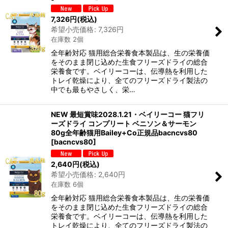
7,326
円
(税込)
希望小売価格
:
7,326
円
在庫数 2個
全年齢対応 猫用総合栄養食本製品は、生の栄養価
をそのまま閉じ込めた生食フリーズドライの総合
栄養食です。ベイリーコーは、伝導熱を利用した
トレイ乾燥により、全てのフリーズドライ製法の
中でも最もやさしく、栄…
NEW 最短賞味2028.1.21・ベイリーコー 猫フリ
ーズドライ コンプリート ベニソン＆サーモン
80g全年齢猫用Bailey+Co正規品bacncvs80
[
bacncvs80
]
2,640
円
(税込)
希望小売価格
:
2,640
円
在庫数 6個
全年齢対応 猫用総合栄養食本製品は、生の栄養価
をそのまま閉じ込めた生食フリーズドライの総合
栄養食です。ベイリーコーは、伝導熱を利用した
トレイ乾燥により、全てのフリーズドライ製法の