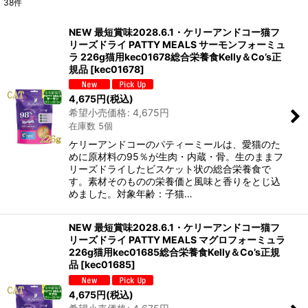
38
件
表示数
:
NEW 最短賞味2028.6.1・ケリーアンドコー猫フ
リーズドライ PATTY MEALS サーモンフォーミュ
在庫あり
ラ 226g猫用kec01678総合栄養食Kelly＆Co’s正
規品
[
kec01678
]
並び順
:
4,675
円
(税込)
希望小売価格
:
4,675
円
絞り込む
在庫数 5個
ケリーアンドコーのパティーミールは、愛猫のた
めに原材料の95％が生肉・内蔵・骨。生のままフ
リーズドライしたビスケット状の総合栄養食で
す。素材そのものの栄養価と風味と香りをとじ込
めました。対象年齢：子猫…
NEW 最短賞味2028.6.1・ケリーアンドコー猫フ
リーズドライ PATTY MEALS マグロフォーミュラ
226g猫用kec01685総合栄養食Kelly＆Co’s正規
品
[
kec01685
]
4,675
円
(税込)