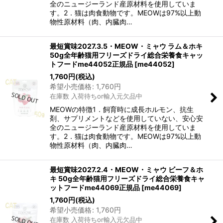
全のニュージーランド産原材料を使用していま
す。2．猫は肉食動物です。MEOWは97%以上動
物性原材料（肉、内臓肉…
最短賞味2027.3.5・MEOW・ミャウ ラム＆ホキ
50g全年齢猫用フリーズドライ総合栄養食キャッ
トフードme44052正規品
[
me44052
]
1,760
円
(税込)
希望小売価格
:
1,760
円
在庫数 入荷待ちor輸入元欠品中
MEOWの特徴1．飼育時に成長ホルモン、抗生
剤、サプリメントなどを使用していない、安心安
全のニュージーランド産原材料を使用していま
す。2．猫は肉食動物です。MEOWは97%以上動
物性原材料（肉、内臓肉…
最短賞味2027.2.4・MEOW・ミャウ ビーフ＆ホ
キ 50g全年齢猫用フリーズドライ総合栄養食キャ
ットフードme44069正規品
[
me44069
]
1,760
円
(税込)
希望小売価格
:
1,760
円
在庫数 入荷待ちor輸入元欠品中