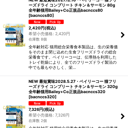
ーズドライ コンプリート チキン＆サーモン 80g
全年齢猫用Bailey+Co正規品bacnccs80
[
bacnccs80
]
2,420
円
(税込)
希望小売価格
:
2,420
円
在庫数 8個
全年齢対応 猫用総合栄養食本製品は、生の栄養価
をそのまま閉じ込めた生食フリーズドライの総合
栄養食です。ベイリーコーは、伝導熱を利用した
トレイ乾燥により、全てのフリーズドライ製法の
中でも最もやさしく、栄…
NEW 最短賞味2028.5.27・ベイリーコー 猫フリ
ーズドライ コンプリート チキン＆サーモン 320g
全年齢猫用Bailey+Co正規品bacnccs320
[
bacnccs320
]
7,326
円
(税込)
希望小売価格
:
7,326
円
在庫数 2個