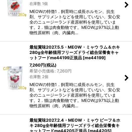
在庫数 1個
MEOWの特徴1．飼育時に成長ホルモン、抗生
剤、サプリメントなどを使用していない、安心安
全のニュージーランド産原材料を使用していま
す。2．猫は肉食動物です。MEOWは97%以上動
物性原材料（肉、内臓肉…
最短賞味2027.5.5・MEOW・ミャウ ラム＆ホキ
280g全年齢猫用フリーズドライ総合栄養食キャ
ットフードme44199正規品
[
me44199
]
7,260
円
(税込)
希望小売価格
:
7,260
円
在庫数 2個
MEOWの特徴1．飼育時に成長ホルモン、抗生
剤、サプリメントなどを使用していない、安心安
全のニュージーランド産原材料を使用していま
す。2．猫は肉食動物です。MEOWは97%以上動
物性原材料（肉、内臓肉…
最短賞味2027.2.4・MEOW・ミャウ ビーフ＆ホ
キ 280g全年齢猫用フリーズドライ総合栄養食キ
ャットフードme44205正規品
[
me44205
]