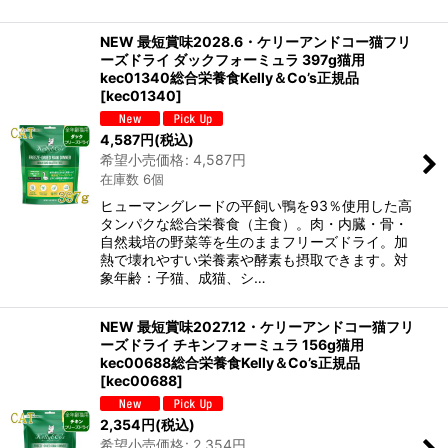
NEW 最短賞味2028.6・ケリーアンドコー猫フリ
ーズドライ ダックフォーミュラ 397g猫用
kec01340総合栄養食Kelly＆Co’s正規品
[
kec01340
]
4,587
円
(税込)
希望小売価格
:
4,587
円
在庫数 6個
ヒューマングレードの平飼い鴨を93％使用した高
タンパクな総合栄養食（主食）。肉・内臓・骨・
自然栽培の野菜等を生のままフリーズドライ。加
熱で壊れやすい栄養素や酵素も摂取できます。対
象年齢：子猫、成猫、シ…
NEW 最短賞味2027.12・ケリーアンドコー猫フリ
ーズドライ チキンフォーミュラ 156g猫用
kec00688総合栄養食Kelly＆Co’s正規品
[
kec00688
]
2,354
円
(税込)
希望小売価格
:
2,354
円