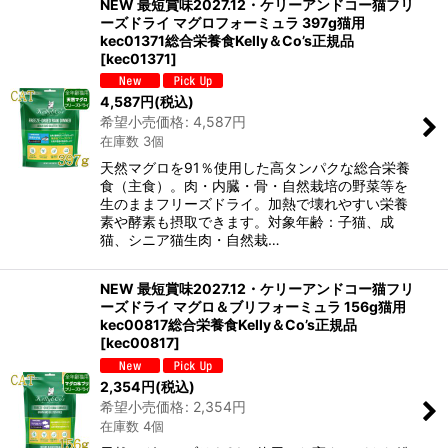
NEW 最短賞味2027.12・ケリーアンドコー猫フリ
ーズドライ マグロフォーミュラ 397g猫用
kec01371総合栄養食Kelly＆Co’s正規品
[
kec01371
]
4,587
円
(税込)
希望小売価格
:
4,587
円
在庫数 3個
天然マグロを91％使用した高タンパクな総合栄養
食（主食）。肉・内臓・骨・自然栽培の野菜等を
生のままフリーズドライ。加熱で壊れやすい栄養
素や酵素も摂取できます。対象年齢：子猫、成
猫、シニア猫生肉・自然栽…
NEW 最短賞味2027.12・ケリーアンドコー猫フリ
ーズドライ マグロ＆ブリフォーミュラ 156g猫用
kec00817総合栄養食Kelly＆Co’s正規品
[
kec00817
]
2,354
円
(税込)
希望小売価格
:
2,354
円
在庫数 4個