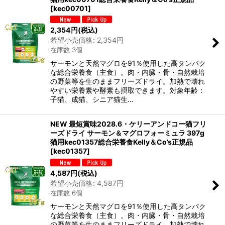
[
kec00701
]
2,354
円
(税込)
希望小売価格
:
2,354
円
在庫数 3個
サーモンと天然マグロを91％使用した高タンパク
な総合栄養食（主食）。肉・内臓・骨・自然栽培
の野菜等を生のままフリーズドライ。加熱で壊れ
やすい栄養素や酵素も摂取できます。対象年齢：
子猫、成猫、シニア猫生…
NEW 最短賞味2028.6・ケリーアンドコー猫フリ
ーズドライ サーモン＆マグロフォーミュラ 397g
猫用kec01357総合栄養食Kelly＆Co’s正規品
[
kec01357
]
4,587
円
(税込)
希望小売価格
:
4,587
円
在庫数 6個
サーモンと天然マグロを91％使用した高タンパク
な総合栄養食（主食）。肉・内臓・骨・自然栽培
の野菜等を生のままフリーズドライ。加熱で壊れ