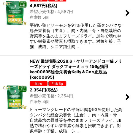
4,587
円
(税込)
希望小売価格
:
4,587
円
在庫数 5個
平飼い鶏とサーモンを91％使用した高タンパクな
総合栄養食（主食）。肉・内臓・骨・自然栽培の
野菜等を生のままフリーズドライ。加熱で壊れや
すい栄養素や酵素も摂取できます。対象年齢：子
猫、成猫、シニア猫生肉…
NEW 最短賞味2028.6・ケリーアンドコー猫フリ
ーズドライ ダックフォーミュラ 156g猫用
kec00695総合栄養食Kelly＆Co’s正規品
[
kec00695
]
2,354
円
(税込)
希望小売価格
:
2,354
円
在庫数 4個
ヒューマングレードの平飼い鴨を93％使用した高
タンパクな総合栄養食（主食）。肉・内臓・骨・
自然栽培の野菜等を生のままフリーズドライ。加
熱で壊れやすい栄養素や酵素も摂取できます。対
象年齢：子猫、成猫、シ…