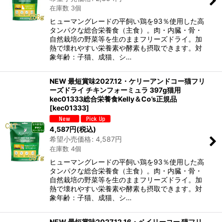
在庫数 3個
ヒューマングレードの平飼い鶏を93％使用した高
タンパクな総合栄養食（主食）。肉・内臓・骨・
自然栽培の野菜等を生のままフリーズドライ。加
熱で壊れやすい栄養素や酵素も摂取できます。対
象年齢：子猫、成猫、シ…
NEW 最短賞味2027.12・ケリーアンドコー猫フリ
ーズドライ チキンフォーミュラ 397g猫用
kec01333総合栄養食Kelly＆Co’s正規品
[
kec01333
]
4,587
円
(税込)
希望小売価格
:
4,587
円
在庫数 4個
ヒューマングレードの平飼い鶏を93％使用した高
タンパクな総合栄養食（主食）。肉・内臓・骨・
自然栽培の野菜等を生のままフリーズドライ。加
熱で壊れやすい栄養素や酵素も摂取できます。対
象年齢：子猫、成猫、シ…
NEW 最短賞味2027.12.16・ベイリーコー 猫フリ