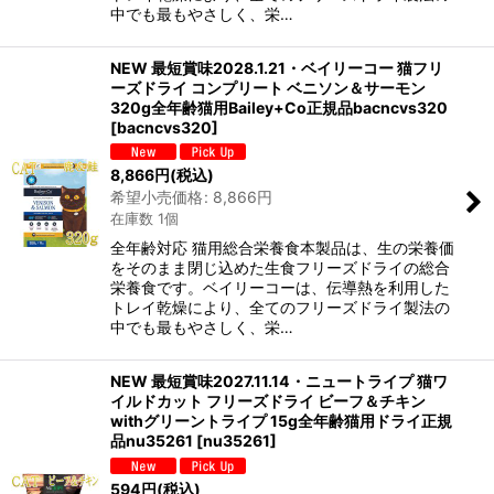
中でも最もやさしく、栄…
NEW 最短賞味2028.1.21・ベイリーコー 猫フリ
ーズドライ コンプリート ベニソン＆サーモン
320g全年齢猫用Bailey+Co正規品bacncvs320
[
bacncvs320
]
8,866
円
(税込)
希望小売価格
:
8,866
円
在庫数 1個
全年齢対応 猫用総合栄養食本製品は、生の栄養価
をそのまま閉じ込めた生食フリーズドライの総合
栄養食です。ベイリーコーは、伝導熱を利用した
トレイ乾燥により、全てのフリーズドライ製法の
中でも最もやさしく、栄…
NEW 最短賞味2027.11.14・ニュートライプ 猫ワ
イルドカット フリーズドライ ビーフ＆チキン
withグリーントライプ 15g全年齢猫用ドライ正規
品nu35261
[
nu35261
]
594
円
(税込)