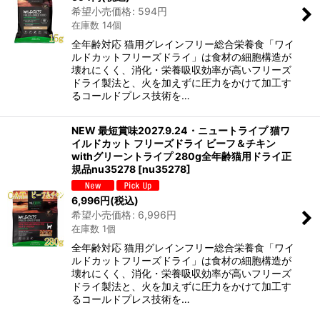
希望小売価格
:
594
円
在庫数 14個
全年齢対応 猫用グレインフリー総合栄養食「ワイ
ルドカットフリーズドライ」は食材の細胞構造が
壊れにくく、消化・栄養吸収効率が高いフリーズ
ドライ製法と、火を加えずに圧力をかけて加工す
るコールドプレス技術を…
NEW 最短賞味2027.9.24・ニュートライプ 猫ワ
イルドカット フリーズドライ ビーフ＆チキン
withグリーントライプ 280g全年齢猫用ドライ正
規品nu35278
[
nu35278
]
6,996
円
(税込)
希望小売価格
:
6,996
円
在庫数 1個
全年齢対応 猫用グレインフリー総合栄養食「ワイ
ルドカットフリーズドライ」は食材の細胞構造が
壊れにくく、消化・栄養吸収効率が高いフリーズ
ドライ製法と、火を加えずに圧力をかけて加工す
るコールドプレス技術を…