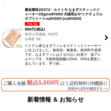
表示数
:
最短賞味2027.3・ルイトモ なまずスティックジ
ャーキー20g/rui61000 犬猫用おやつ ナチュラル
在庫あり
サプリミートrui61000
[
rui61000
]
並び順
:
990
円
(税込)
希望小売価格
:
990
円
在庫数 5個
絞り込む
ベトナム産なまずフィレをスティックジャーキー
に仕上げました。無添加、無着色、保存料不使用
です。なまずフィレはクセのない白身で、低アレ
ルゲンです。不飽和脂肪酸のDHA、EPAを豊富に
含んでいます。手で折…
新着情報 ＆ お知らせ