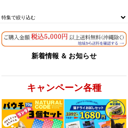
在庫あり
特集で絞り込む
並び順
:
なちゅのオリジナルセット
絞り込む
お試しドライフード少量パック犬用
新着情報 ＆ お知らせ
お試しドライフード少量パック猫用
キャンペーン各種
特集：大型犬＆多頭飼い用：セット＆大袋ドッグフード
特集 グリーントライプ（第４胃）とは
特集 フリーズドライ