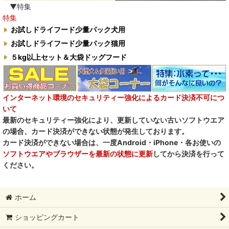
▼特集
特集
水素シリーズ
お試しドライフード少量パック犬用
臭わない袋BOS
お試しドライフード少量パック猫用
５kg以上セット＆大袋ドッグフード
自然流
M.Y Forest推奨品
インターネット環境のセキュリティー強化によるカード決済不可につ
フォルツァ10犬キャンペーン
いて
最新のセキュリティー強化により、更新していない古いソフトウエア
一口笑 Ikkosho
の場合、カード決済ができない状態が発生しております。
カード決済ができない場合は、一度Android・iPhone・各お使いの
デイリーディライト DAILY DELIGHT
ソフトウエアやブラウザーを最新の状態に更新
してから決済を行って
ください。
RENA DOG レナドッグ
PetO’CERA ペットセラ
ホーム
ショッピングカート