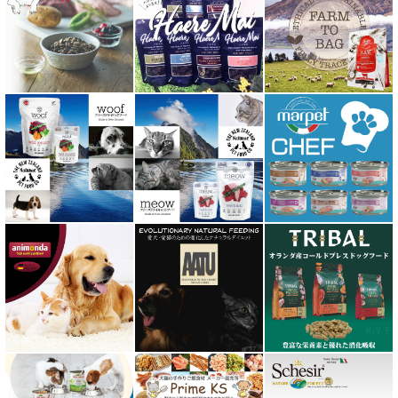
Haere Mai ハレマエ
阪急ハロードッグ
プロバイオデンタルPet
ビィ・ナチュラル be-NatuRal
ヒマラヤ ドッグ チーズ チュウ
ファープラスト 歯みがきガム
フィッシュ4 ペットフード正規品
フィールドエイト
フォルツァ10 FORZA10
プライムケイズ さかい企画
ブリスミックス BLISMIX