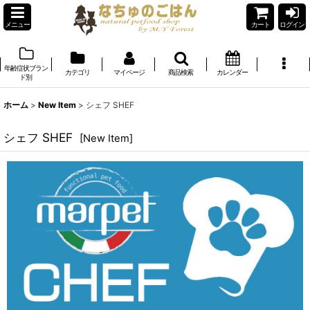
メニュー
カート
ログイン
年齢症状ブラン
カテゴリ
マイページ
商品検索
カレンダー
ド別
ホーム
>
New Item
>
シェフ SHEF
シェフ SHEF
[
New Item
]