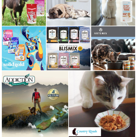
ミャウ MEOW
ミャオイングヘッズ MEOWING HEADS
ミルク本舗
ムーラムーラ Moora Moora
ルイトモ RUITOMO
ロザイボトル
ロッカ ROKKA
ワイルドランド Wildes Land
わんぽうやく
ワフ WOOF
ナチュラル重曹 アイテム合同会社