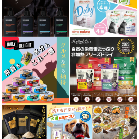
心臓ケア対応ドッグフード
皮膚・被毛ケア対応 フード for DOG
低脂肪 ドライフード for DOG
特集 ドッグフードの涙やけ対策
特集 穀物不使用 ドッグフード（ドライ）
フリーズドライ ドッグフード
エアドライ ドッグフード