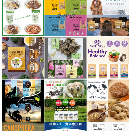
シルクフル SILKFULL
ジーランディア Zealandia
スマイリー Smiley
ソウルメイト SoulMate
ソリッドゴールド Solid Gold
ディアブロ（Deer Blow）
テラカニス TerraCanis
テラフェリス TerraFelis
テラカニス ハーバルヒーローズ
トライバル TRIBAL