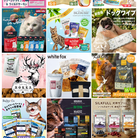
関節サポート対応 フード for CAT
糖尿ケア対応 フード for CAT
肥満ケア対応 フード for CAT
泌尿器ケア対応 フード for CAT
胃腸ケア対応 フード for CAT
口腔内・喉ケア対応商品 猫用
食欲サポート対応キャットフード