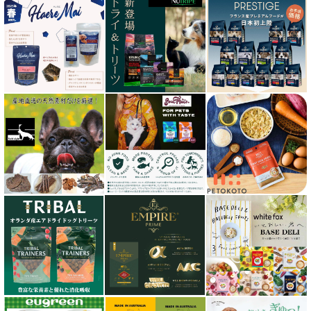
キアオラ kiaora
キャノフィラ
グリーンフィッシュ GreenFish
ケリーアンドコー Kelly＆Co’s
サンデーペッツ Sunday Pets
サンユー研究所
シェフ SHEF
シグネチャー７（Signature7）正規輸入品
シシア Schesir
獣医さん推奨シリーズ