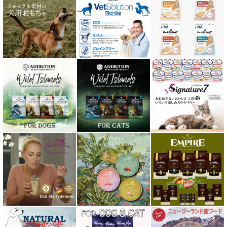
ナチュラルコード NATURAL CODE
ナチュラルハーベスト Natural Harvest
Nanki Japan ナンキジャパン
ニュートライプ NUTRIPE
ｐＨ バランス キャット ウォーター
ネイチャーベット NaturVet
バーキングヘッズ BARKING HEADS
ハーロウブレンド Harlow Blend
バイオトロール・バイオフレッシュ Byotrol
バリアサプリ