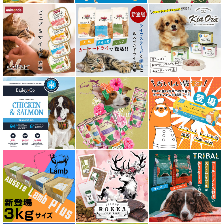
素材そのまま
アイファクトリーおやつ
アタスキャット Aatas Cat
アディクション Addiction
アニモンダ ANIMONDA
アマノヴァ Amanova
アルモネイチャー almo nature
アンブロシア AMBROSIA
アートゥー AATU