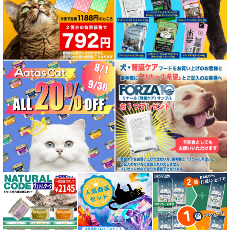
特集 エアドライフード
特殊製法のドッグフード
特殊製法のキャットフード
全年齢対応 フード for DOG
パピー用 フード for DOG
成犬用 フード for DOG
シニア犬用フード for DOG
食物アレルギー対応 ドッグフード