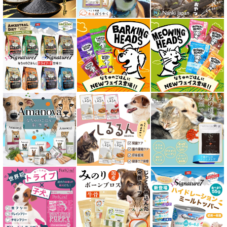
愛猫用ウェット300円以下コーナー
全年齢対応 フード for CAT
キトン用 フード for CAT
成猫用 フード for CAT
シニア猫用 フード for CAT
皮膚・被毛ケア対応 フード for CAT
食物アレルギー対応キャットフード
腎臓ケア対応キャットフード