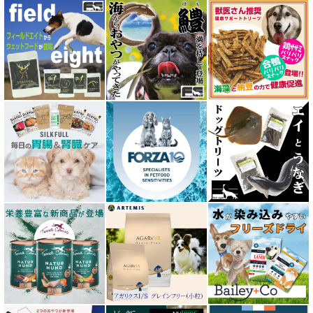
アーテミス ARTEMIS
イティ iti
ウェルネス ヘルシーバランス
ウルフブラット WOLFSBLUT
エーワン AWAN DOG FOOD
エーにゃん Anyan 猫用おやつ
エクイリブリア EQUILIBRIA
エンパイア EMPIRE
オージー ラム プラス Aussie Lamb Plus
カントリーロード Country Roads