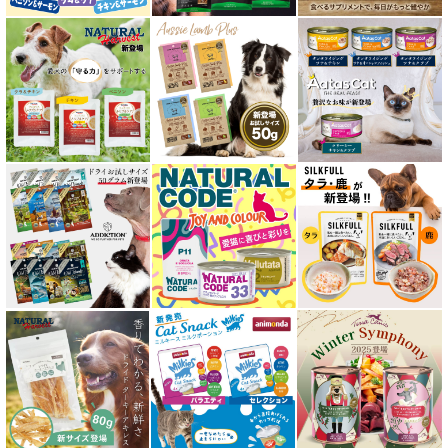
肝臓ケア対応キャットフード
免疫サポート 猫用
低脂肪 ドライフード for CAT
水分補給用ウェットフード for CAT
特集 穀物不使用 キャットフード（ドライ）
エアドライ キャットフード
フリーズドライ キャットフード
おやつ全アイテム