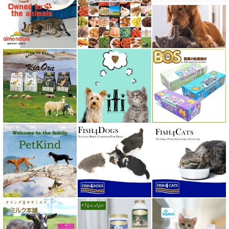
プレスティージ PRESTIGE
プロデン ProDen
ベイリーコー Bailey+Co
ベッツソリューション VetSolution
ベッツラボ Vets Labo
ペットカインド PetKind
ペトコト PETOKOTO
ホワイトフォックス
ボンショーズペット bonnechose pet
ママクック