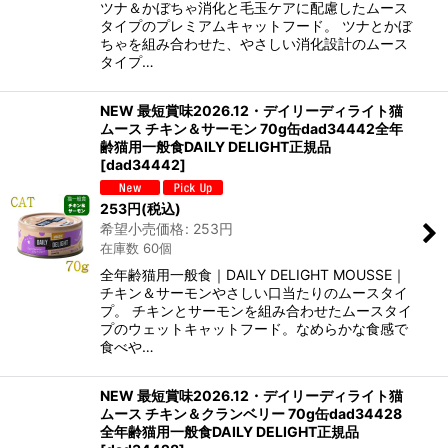
ツナ＆かぼちゃ消化と毛玉ケアに配慮したムース
タイプのプレミアムキャットフード。 ツナとかぼ
ちゃを組み合わせた、やさしい消化設計のムース
タイプ…
NEW 最短賞味2026.12・デイリーディライト猫
ムース チキン＆サーモン 70g缶dad34442全年
齢猫用一般食DAILY DELIGHT正規品
[
dad34442
]
253
円
(税込)
希望小売価格
:
253
円
在庫数 60個
全年齢猫用一般食｜DAILY DELIGHT MOUSSE｜
チキン＆サーモンやさしい口当たりのムースタイ
プ。 チキンとサーモンを組み合わせたムースタイ
プのウェットキャットフード。なめらかな食感で
食べや…
NEW 最短賞味2026.12・デイリーディライト猫
ムース チキン＆クランベリー 70g缶dad34428
全年齢猫用一般食DAILY DELIGHT正規品