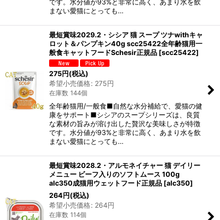
です。水分値が93%と非常に高く、あまり水を飲
まない愛猫にとっても…
最短賞味2029.2・シシア 猫 スープ ツナwithキャ
ロット＆パンプキン40g scc25422全年齢猫用一
般食キャットフードSchesir正規品
[
scc25422
]
275
円
(税込)
希望小売価格
:
275
円
在庫数 144個
全年齢猫用/一般食■自然な水分補給で、愛猫の健
康をサポート■シシアのスープシリーズは、良質
な素材の旨みが溶け出した贅沢な美味しさが特徴
です。水分値が93%と非常に高く、あまり水を飲
まない愛猫にとっても…
最短賞味2028.2・アルモネイチャー 猫 デイリー
メニュー ビーフ入りのソフトムース 100g
alc350成猫用ウェットフード正規品
[
alc350
]
264
円
(税込)
希望小売価格
:
264
円
在庫数 114個