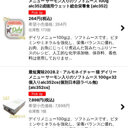
メニュー サーモン入りのソフトムース 100g
alc352成猫用ウェット総合栄養食
[
alc352
]
264
円
(税込)
希望小売価格
:
264
円
在庫数 173個
デイリメニュー100gは、ソフトムースです。ビタ
ミンやミネラルを強化し、栄養バランスに優れ、
お肉、お魚にじっくり煮込んだ旨みたっぷりソー
スのレシピ。人工的な化学添加物、保存料、着色
料は使用しておりませ…
最短賞味2028.2・アルモネイチャー 猫 デイリー
メニュー サーモン入りのソフトムース 100g×32
個入りalc352cs(個別日本語ラベル無)
[
alc352cs
]
7,898
円
(税込)
希望小売価格
:
7,898
円
在庫数 1個
デイリメニュー100gは、ソフトムースです。ビタ
ミンやミネラルを強化し、栄養バランスに優れ、