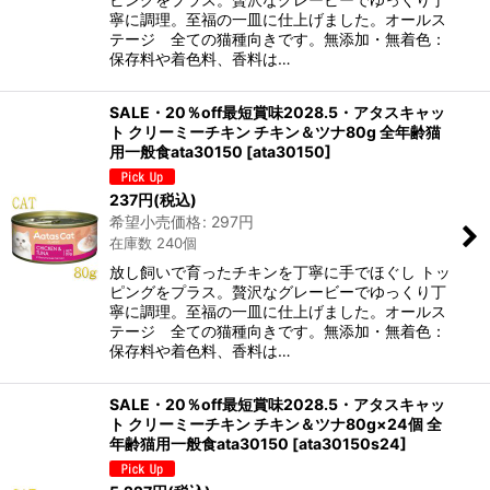
寧に調理。至福の一皿に仕上げました。オールス
テージ 全ての猫種向きです。無添加・無着色：
保存料や着色料、香料は…
SALE・20％off最短賞味2028.5・アタスキャッ
ト クリーミーチキン チキン＆ツナ80g 全年齢猫
用一般食ata30150
[
ata30150
]
237
円
(税込)
希望小売価格
:
297
円
在庫数 240個
放し飼いで育ったチキンを丁寧に手でほぐし トッ
ピングをプラス。贅沢なグレービーでゆっくり丁
寧に調理。至福の一皿に仕上げました。オールス
テージ 全ての猫種向きです。無添加・無着色：
保存料や着色料、香料は…
SALE・20％off最短賞味2028.5・アタスキャッ
ト クリーミーチキン チキン＆ツナ80g×24個 全
年齢猫用一般食ata30150
[
ata30150s24
]