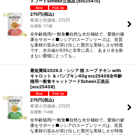
トフードSchesir正規品
[
scc25415
]
275
円
(税込)
希望小売価格
:
275
円
在庫数 111個
全年齢猫用/一般食■自然な水分補給で、愛猫の健
康をサポート■シシアのスープシリーズは、良質
な素材の旨みが溶け出した贅沢な美味しさが特徴
です。水分値が93%と非常に高く、あまり水を飲
まない愛猫にとっても…
最短賞味2029.3・シシア 猫 スープ チキン with
キャロット ＆ パンプキン40g scc25408全年齢
猫用一般食キャットフードSchesir正規品
[
scc25408
]
275
円
(税込)
希望小売価格
:
275
円
在庫数 114個
全年齢猫用/一般食■自然な水分補給で、愛猫の健
康をサポート■シシアのスープシリーズは、良質
な素材の旨みが溶け出した贅沢な美味しさが特徴