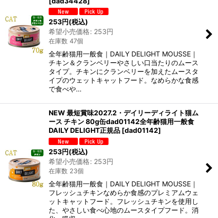
[
dad34428
]
253
円
(税込)
希望小売価格
:
253
円
在庫数 47個
全年齢猫用一般食｜DAILY DELIGHT MOUSSE｜
チキン＆クランベリーやさしい口当たりのムース
タイプ。チキンにクランベリーを加えたムースタ
イプのウェットキャットフード。なめらかな食感
で食べや…
NEW 最短賞味2027.2・デイリーディライト猫ム
ース チキン 80g缶dad01142全年齢猫用一般食
DAILY DELIGHT正規品
[
dad01142
]
253
円
(税込)
希望小売価格
:
253
円
在庫数 23個
全年齢猫用一般食｜DAILY DELIGHT MOUSSE｜
フレッシュチキンなめらか食感のプレミアムウェ
ットキャットフード。フレッシュチキンを使用し
た、やさしい食べ心地のムースタイプフード。消