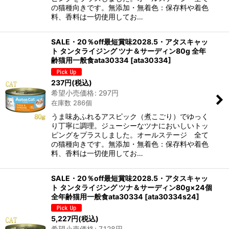
の猫種向きです。無添加・無着色：保存料や着色
料、香料は一切使用してお…
SALE・20％off最短賞味2028.5・アタスキャッ
ト タンタライジング ツナ＆サーディン80g 全年
齢猫用一般食ata30334
[
ata30334
]
237
円
(税込)
希望小売価格
:
297
円
在庫数 286個
うま味あふれるアスピック（煮こごり）でゆっく
り丁寧に調理。ジューシーなツナにおいしいトッ
ピングをプラスしました。オールステージ 全て
の猫種向きです。無添加・無着色：保存料や着色
料、香料は一切使用してお…
SALE・20％off最短賞味2028.5・アタスキャッ
ト タンタライジング ツナ＆サーディン80g×24個
全年齢猫用一般食ata30334
[
ata30334s24
]
5,227
円
(税込)
希望小売価格
:
7,128
円