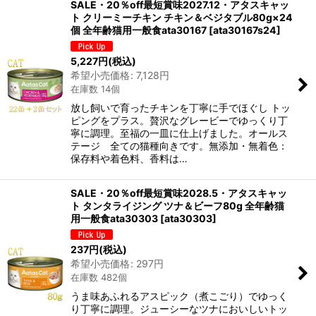
SALE・20％off最短賞味2027.12・アタスキャッ
ト クリーミーチキン チキン＆ベジタブル80g×24
個 全年齢猫用一般食ata30167
[
ata30167s24
]
5,227
円
(税込)
希望小売価格
:
7,128
円
在庫数 14個
放し飼いで育ったチキンを丁寧に手でほぐし トッ
ピングをプラス。贅沢なグレービーでゆっくり丁
寧に調理。至福の一皿に仕上げました。オールス
テージ 全ての猫種向きです。無添加・無着色：
保存料や着色料、香料は…
SALE・20％off最短賞味2028.5・アタスキャッ
ト タンタライジング ツナ＆ビーフ80g 全年齢猫
用一般食ata30303
[
ata30303
]
237
円
(税込)
希望小売価格
:
297
円
在庫数 482個
うま味あふれるアスピック（煮こごり）でゆっく
り丁寧に調理。ジューシーなツナにおいしいトッ