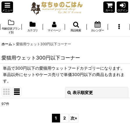
メニュー
カート
ログイン
年齢症状ブラン
カテゴリ
マイページ
商品検索
カレンダー
ド別
ホーム
>
愛猫用ウェット300円以下コーナー
愛猫用ウェット300円以下コーナー
単品で300円以下の愛猫用ウェットフードカテゴリーになります。
単品以外にセットやケース売りで単価300円以下の商品も含まれま
す。
表示順変更
閉じる
97
件
表示数
:
1
2
次
»
在庫あり