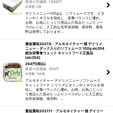
希望小売価格
:
7,898
円
在庫数 2個
デイリメニュー100gは、ソフトムースです。ビタ
ミンやミネラルを強化し、栄養バランスに優れ、
お肉、お魚にじっくり煮込んだ旨みたっぷりソー
スのレシピ。人工的な化学添加物、保存料、着色
料は使用しておりませ…
最短賞味2027.6・アルモネイチャー 猫 デイリメ
ニュー・ダック入りのソフトムース 100g alc354
総合栄養食ウェット キャットフード正規品
[
alc354
]
264
円
(税込)
希望小売価格
:
264
円
在庫数 138個
アルモネイチャー デイリメニューソフトムース
キャットフード シリーズビタミンやミネラルを強
化し、栄養バランスに優れ、お肉、お魚にじっく
り煮込んだ旨みたっぷりソースのレシピ人工的な
化学添加物、保存料、…
最短賞味2027.11・アルモネイチャー 猫 デイリー