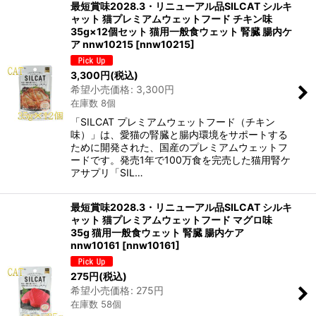
最短賞味2028.3・リニューアル品SILCAT シルキ
ャット 猫プレミアムウェットフード チキン味
35g×12個セット 猫用一般食ウェット 腎臓 腸内ケ
ア nnw10215
[
nnw10215
]
3,300
円
(税込)
希望小売価格
:
3,300
円
在庫数 8個
「SILCAT プレミアムウェットフード（チキン
味）」は、愛猫の腎臓と腸内環境をサポートする
ために開発された、国産のプレミアムウェットフ
ードです。発売1年で100万食を完売した猫用腎ケ
アサプリ「SIL…
最短賞味2028.3・リニューアル品SILCAT シルキ
ャット 猫プレミアムウェットフード マグロ味
35g 猫用一般食ウェット 腎臓 腸内ケア
nnw10161
[
nnw10161
]
275
円
(税込)
希望小売価格
:
275
円
在庫数 58個