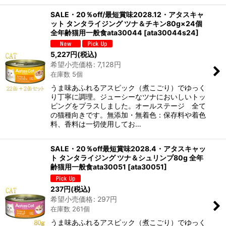
SALE・20％off/最短賞味2028.12・アタスキャ
ット タンタライジング ツナ＆チキン80g×24個
全年齢猫用一般食ata30044
[
ata30044s24
]
5,227
円
(税込)
希望小売価格
:
7,128
円
在庫数 5個
うま味あふれるアスピック（煮こごり）でゆっく
り丁寧に調理。ジューシーなツナにおいしいトッ
ピングをプラスしました。オールステージ 全て
の猫種向きです。無添加・無着色：保存料や着色
料、香料は一切使用してお…
SALE・20％off最短賞味2028.4・アタスキャッ
ト タンタライジング ツナ＆シュリンプ80g 全年
齢猫用一般食ata30051
[
ata30051
]
237
円
(税込)
希望小売価格
:
297
円
在庫数 261個
うま味あふれるアスピック（煮こごり）でゆっく