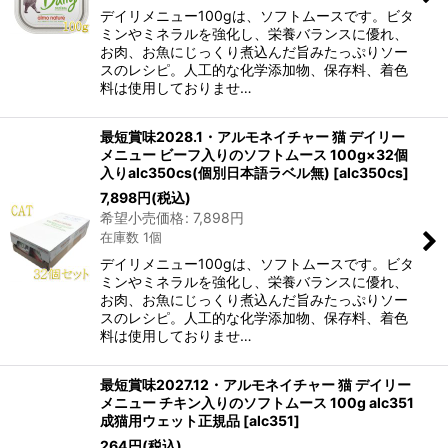
デイリメニュー100gは、ソフトムースです。ビタ
ミンやミネラルを強化し、栄養バランスに優れ、
お肉、お魚にじっくり煮込んだ旨みたっぷりソー
スのレシピ。人工的な化学添加物、保存料、着色
料は使用しておりませ…
最短賞味2028.1・アルモネイチャー 猫 デイリー
メニュー ビーフ入りのソフトムース 100g×32個
入りalc350cs(個別日本語ラベル無)
[
alc350cs
]
7,898
円
(税込)
希望小売価格
:
7,898
円
在庫数 1個
デイリメニュー100gは、ソフトムースです。ビタ
ミンやミネラルを強化し、栄養バランスに優れ、
お肉、お魚にじっくり煮込んだ旨みたっぷりソー
スのレシピ。人工的な化学添加物、保存料、着色
料は使用しておりませ…
最短賞味2027.12・アルモネイチャー 猫 デイリー
メニュー チキン入りのソフトムース 100g alc351
成猫用ウェット正規品
[
alc351
]
264
円
(税込)