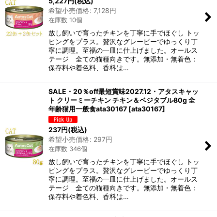
5,227
円
(税込)
希望小売価格
:
7,128
円
在庫数 10個
放し飼いで育ったチキンを丁寧に手でほぐし トッ
ピングをプラス。贅沢なグレービーでゆっくり丁
寧に調理。至福の一皿に仕上げました。オールス
テージ 全ての猫種向きです。無添加・無着色：
保存料や着色料、香料は…
SALE・20％off最短賞味2027.12・アタスキャッ
ト クリーミーチキン チキン＆ベジタブル80g 全
年齢猫用一般食ata30167
[
ata30167
]
237
円
(税込)
希望小売価格
:
297
円
在庫数 346個
放し飼いで育ったチキンを丁寧に手でほぐし トッ
ピングをプラス。贅沢なグレービーでゆっくり丁
寧に調理。至福の一皿に仕上げました。オールス
テージ 全ての猫種向きです。無添加・無着色：
保存料や着色料、香料は…