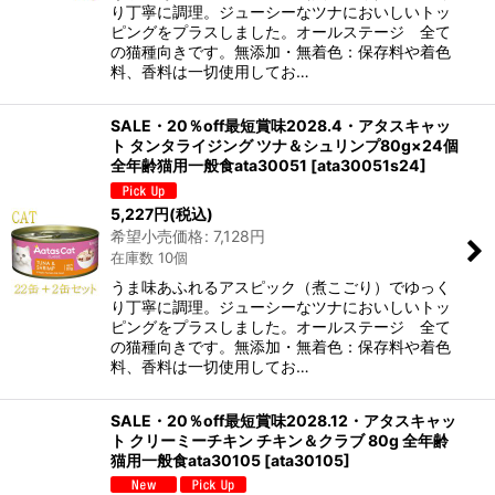
り丁寧に調理。ジューシーなツナにおいしいトッ
ピングをプラスしました。オールステージ 全て
の猫種向きです。無添加・無着色：保存料や着色
料、香料は一切使用してお…
SALE・20％off最短賞味2028.4・アタスキャッ
ト タンタライジング ツナ＆シュリンプ80g×24個
全年齢猫用一般食ata30051
[
ata30051s24
]
5,227
円
(税込)
希望小売価格
:
7,128
円
在庫数 10個
うま味あふれるアスピック（煮こごり）でゆっく
り丁寧に調理。ジューシーなツナにおいしいトッ
ピングをプラスしました。オールステージ 全て
の猫種向きです。無添加・無着色：保存料や着色
料、香料は一切使用してお…
SALE・20％off最短賞味2028.12・アタスキャッ
ト クリーミーチキン チキン＆クラブ 80g 全年齢
猫用一般食ata30105
[
ata30105
]