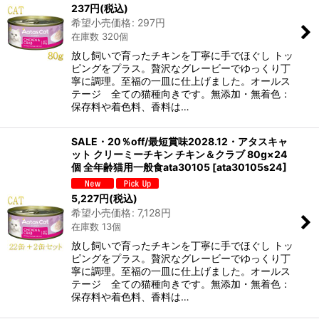
237
円
(税込)
希望小売価格
:
297
円
在庫数 320個
放し飼いで育ったチキンを丁寧に手でほぐし トッ
ピングをプラス。贅沢なグレービーでゆっくり丁
寧に調理。至福の一皿に仕上げました。オールス
テージ 全ての猫種向きです。無添加・無着色：
保存料や着色料、香料は…
SALE・20％off/最短賞味2028.12・アタスキャ
ット クリーミーチキン チキン＆クラブ 80g×24
個 全年齢猫用一般食ata30105
[
ata30105s24
]
5,227
円
(税込)
希望小売価格
:
7,128
円
在庫数 13個
放し飼いで育ったチキンを丁寧に手でほぐし トッ
ピングをプラス。贅沢なグレービーでゆっくり丁
寧に調理。至福の一皿に仕上げました。オールス
テージ 全ての猫種向きです。無添加・無着色：
保存料や着色料、香料は…