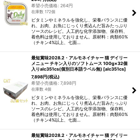
希望小売価格
:
264
円
在庫数 172個
ビタミンやミネラルを強化し、栄養バランスに優
れ、お肉、お魚にじっくり煮込んだ旨みたっぷり
ソースのレシピ。人工的な化学添加物、保存料、
着色料は使用しておりません。原材料：肉類60%
（チキン4%以上、七面…
最短賞味2028.2・アルモネイチャー 猫 デイリー
メニュー チキン入りのソフトムース 100g×32個
入りalc351cs(個別日本語ラベル無)
[
alc351cs
]
7,898
円
(税込)
希望小売価格
:
7,898
円
在庫数 4個
ビタミンやミネラルを強化し、栄養バランスに優
れ、お肉、お魚にじっくり煮込んだ旨みたっぷり
ソースのレシピ。人工的な化学添加物、保存料、
着色料は使用しておりません。原材料：肉類60%
（チキン4%以上、七面…
最短賞味2028.2・アルモネイチャー 猫 デイリー