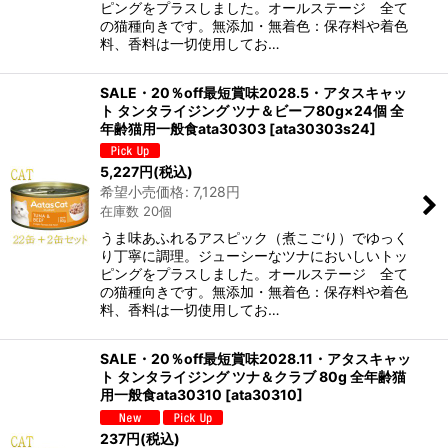
ピングをプラスしました。オールステージ 全て
の猫種向きです。無添加・無着色：保存料や着色
料、香料は一切使用してお…
SALE・20％off最短賞味2028.5・アタスキャッ
ト タンタライジング ツナ＆ビーフ80g×24個 全
年齢猫用一般食ata30303
[
ata30303s24
]
5,227
円
(税込)
希望小売価格
:
7,128
円
在庫数 20個
うま味あふれるアスピック（煮こごり）でゆっく
り丁寧に調理。ジューシーなツナにおいしいトッ
ピングをプラスしました。オールステージ 全て
の猫種向きです。無添加・無着色：保存料や着色
料、香料は一切使用してお…
SALE・20％off最短賞味2028.11・アタスキャッ
ト タンタライジング ツナ＆クラブ 80g 全年齢猫
用一般食ata30310
[
ata30310
]
237
円
(税込)