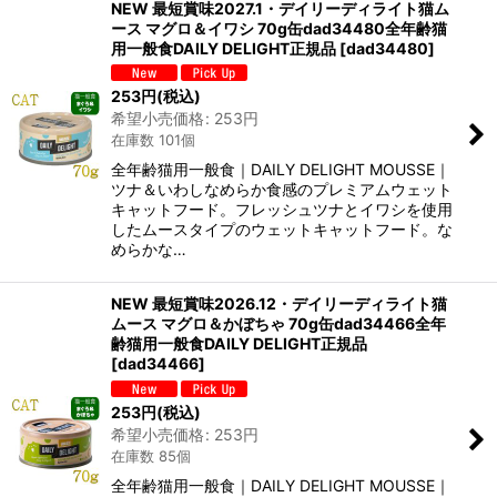
NEW 最短賞味2027.1・デイリーディライト猫ム
並び順
:
ース マグロ＆イワシ 70g缶dad34480全年齢猫
用一般食DAILY DELIGHT正規品
[
dad34480
]
絞り込む
253
円
(税込)
希望小売価格
:
253
円
在庫数 101個
全年齢猫用一般食｜DAILY DELIGHT MOUSSE｜
ツナ＆いわしなめらか食感のプレミアムウェット
キャットフード。フレッシュツナとイワシを使用
したムースタイプのウェットキャットフード。な
めらかな…
NEW 最短賞味2026.12・デイリーディライト猫
ムース マグロ＆かぼちゃ 70g缶dad34466全年
齢猫用一般食DAILY DELIGHT正規品
[
dad34466
]
253
円
(税込)
希望小売価格
:
253
円
在庫数 85個
全年齢猫用一般食｜DAILY DELIGHT MOUSSE｜