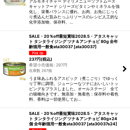
アルモネイチャー デイリメニューソフトムース
キャットフード シリーズビタミンやミネラルを強
化し、栄養バランスに優れ、お肉、お魚にじっく
り煮込んだ旨みたっぷりソースのレシピ人工的な
化学添加物、保存料、…
SALE・20％off最短賞味2028.5・アタスキャッ
ト タンタライジング ツナ＆アンチョビ 80g 全年
齢猫用一般食ata30037
[
ata30037
]
237
円
(税込)
希望小売価格
:
297
円
在庫数 267個
うま味あふれるアスピック（煮こごり）でゆっく
り丁寧に調理。ジューシーなツナにおいしいトッ
ピングをプラスしました。オールステージ 全て
の猫種向きです。無添加・無着色：保存料や着色
料、香料は一切使用してお…
SALE・20％off最短賞味2028.5・アタスキャッ
ト タンタライジング ツナ＆アンチョビ 80g×24
個 全年齢猫用一般食ata30037
[
ata30037s24
]