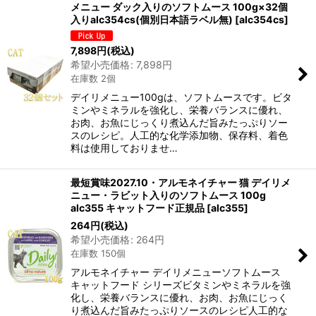
メニュー ダック入りのソフトムース 100g×32個
入りalc354cs(個別日本語ラベル無)
[
alc354cs
]
7,898
円
(税込)
希望小売価格
:
7,898
円
在庫数 2個
デイリメニュー100gは、ソフトムースです。ビタ
ミンやミネラルを強化し、栄養バランスに優れ、
お肉、お魚にじっくり煮込んだ旨みたっぷりソー
スのレシピ。人工的な化学添加物、保存料、着色
料は使用しておりませ…
最短賞味2027.10・アルモネイチャー 猫 デイリメ
ニュー・ラビット入りのソフトムース 100g
alc355 キャットフード正規品
[
alc355
]
264
円
(税込)
希望小売価格
:
264
円
在庫数 150個
アルモネイチャー デイリメニューソフトムース
キャットフード シリーズビタミンやミネラルを強
化し、栄養バランスに優れ、お肉、お魚にじっく
り煮込んだ旨みたっぷりソースのレシピ人工的な