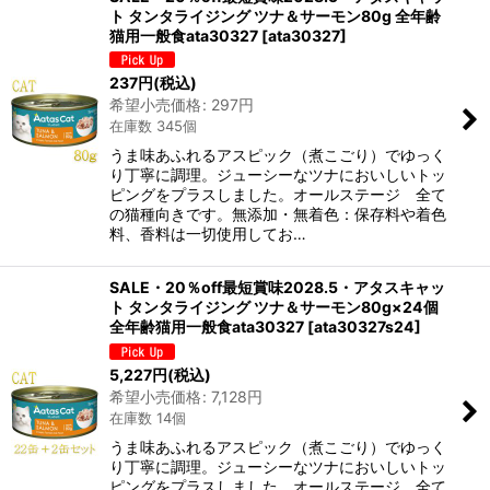
ト タンタライジング ツナ＆サーモン80g 全年齢
猫用一般食ata30327
[
ata30327
]
237
円
(税込)
希望小売価格
:
297
円
在庫数 345個
うま味あふれるアスピック（煮こごり）でゆっく
り丁寧に調理。ジューシーなツナにおいしいトッ
ピングをプラスしました。オールステージ 全て
の猫種向きです。無添加・無着色：保存料や着色
料、香料は一切使用してお…
SALE・20％off最短賞味2028.5・アタスキャッ
ト タンタライジング ツナ＆サーモン80g×24個
全年齢猫用一般食ata30327
[
ata30327s24
]
5,227
円
(税込)
希望小売価格
:
7,128
円
在庫数 14個
うま味あふれるアスピック（煮こごり）でゆっく
り丁寧に調理。ジューシーなツナにおいしいトッ
ピングをプラスしました。オールステージ 全て