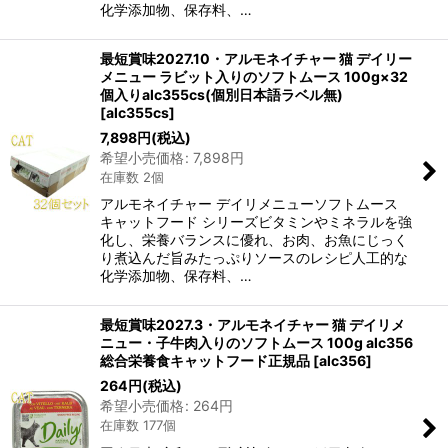
化学添加物、保存料、…
最短賞味2027.10・アルモネイチャー 猫 デイリー
メニュー ラビット入りのソフトムース 100g×32
個入りalc355cs(個別日本語ラベル無)
[
alc355cs
]
7,898
円
(税込)
希望小売価格
:
7,898
円
在庫数 2個
アルモネイチャー デイリメニューソフトムース
キャットフード シリーズビタミンやミネラルを強
化し、栄養バランスに優れ、お肉、お魚にじっく
り煮込んだ旨みたっぷりソースのレシピ人工的な
化学添加物、保存料、…
最短賞味2027.3・アルモネイチャー 猫 デイリメ
ニュー・子牛肉入りのソフトムース 100g alc356
総合栄養食キャットフード正規品
[
alc356
]
264
円
(税込)
希望小売価格
:
264
円
在庫数 177個