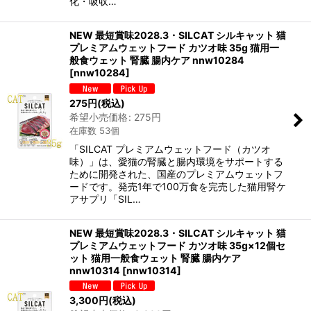
化・吸収…
NEW 最短賞味2028.3・SILCAT シルキャット 猫
プレミアムウェットフード カツオ味 35g 猫用一
般食ウェット 腎臓 腸内ケア nnw10284
[
nnw10284
]
275
円
(税込)
希望小売価格
:
275
円
在庫数 53個
「SILCAT プレミアムウェットフード（カツオ
味）」は、愛猫の腎臓と腸内環境をサポートする
ために開発された、国産のプレミアムウェットフ
ードです。発売1年で100万食を完売した猫用腎ケ
アサプリ「SIL…
NEW 最短賞味2028.3・SILCAT シルキャット 猫
プレミアムウェットフード カツオ味 35g×12個セ
ット 猫用一般食ウェット 腎臓 腸内ケア
nnw10314
[
nnw10314
]
3,300
円
(税込)