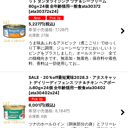
ット タンタライジング ツナ＆シーブリーム
80g×24個 全年齢猫用一般食ata30372
[
ata30372s24
]
5,227
円
(税込)
希望小売価格
:
7,128
円
在庫数 27個
うま味あふれるアスピック（煮こごり）でゆっく
り丁寧に調理。ジューシーなツナにおいしいトッ
ピングをプラスしました。オールステージ 全て
の猫種向きです。無添加・無着色：保存料や着色
料、香料は一切使用してお…
SALE・20％off最短賞味2028.3・アタスキャッ
ト デイリーディフェンス ツナ＆チキン ヘアボー
ル80g×24個 全年齢猫用一般食ata30402
[
ata30402s24
]
6,001
円
(税込)
希望小売価格
:
8,184
円
在庫数 6個
ツナのホールロイン（胴体部分の身）とフリーレ