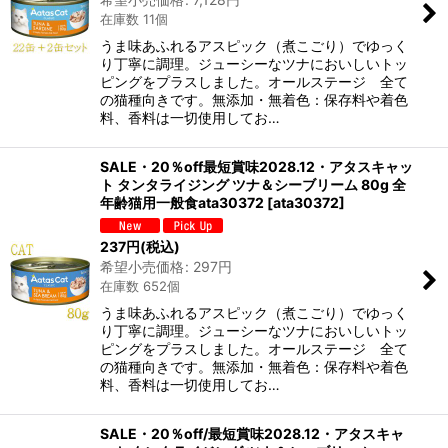
在庫数 11個
うま味あふれるアスピック（煮こごり）でゆっく
り丁寧に調理。ジューシーなツナにおいしいトッ
ピングをプラスしました。オールステージ 全て
の猫種向きです。無添加・無着色：保存料や着色
料、香料は一切使用してお…
SALE・20％off最短賞味2028.12・アタスキャッ
ト タンタライジング ツナ＆シーブリーム 80g 全
年齢猫用一般食ata30372
[
ata30372
]
237
円
(税込)
希望小売価格
:
297
円
在庫数 652個
うま味あふれるアスピック（煮こごり）でゆっく
り丁寧に調理。ジューシーなツナにおいしいトッ
ピングをプラスしました。オールステージ 全て
の猫種向きです。無添加・無着色：保存料や着色
料、香料は一切使用してお…
SALE・20％off/最短賞味2028.12・アタスキャ