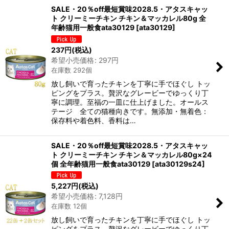
SALE・20％off最短賞味2028.5・アタスキャッ
ト クリーミーチキン チキン＆マッカレル80g 全
年齢猫用一般食ata30129
[
ata30129
]
237
円
(税込)
希望小売価格
:
297
円
在庫数 292個
放し飼いで育ったチキンを丁寧に手でほぐし トッ
ピングをプラス。贅沢なグレービーでゆっくり丁
寧に調理。至福の一皿に仕上げました。オールス
テージ 全ての猫種向きです。無添加・無着色：
保存料や着色料、香料は…
SALE・20％off最短賞味2028.5・アタスキャッ
ト クリーミーチキン チキン＆マッカレル80g×24
個 全年齢猫用一般食ata30129
[
ata30129s24
]
5,227
円
(税込)
希望小売価格
:
7,128
円
在庫数 12個
放し飼いで育ったチキンを丁寧に手でほぐし トッ
ピングをプラス。贅沢なグレービーでゆっくり丁