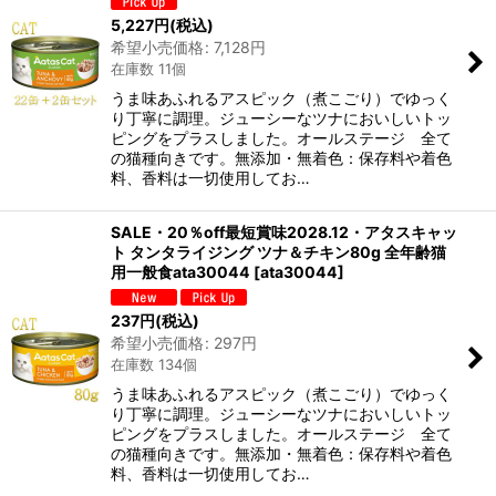
5,227
円
(税込)
希望小売価格
:
7,128
円
在庫数 11個
うま味あふれるアスピック（煮こごり）でゆっく
り丁寧に調理。ジューシーなツナにおいしいトッ
ピングをプラスしました。オールステージ 全て
の猫種向きです。無添加・無着色：保存料や着色
料、香料は一切使用してお…
SALE・20％off最短賞味2028.12・アタスキャッ
ト タンタライジング ツナ＆チキン80g 全年齢猫
用一般食ata30044
[
ata30044
]
237
円
(税込)
希望小売価格
:
297
円
在庫数 134個
うま味あふれるアスピック（煮こごり）でゆっく
り丁寧に調理。ジューシーなツナにおいしいトッ
ピングをプラスしました。オールステージ 全て
の猫種向きです。無添加・無着色：保存料や着色
料、香料は一切使用してお…