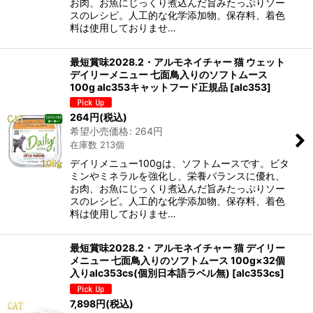
お肉、お魚にじっくり煮込んだ旨みたっぷりソー
スのレシピ。人工的な化学添加物、保存料、着色
料は使用しておりませ…
最短賞味2028.2・アルモネイチャー 猫 ウェット
デイリーメニュー 七面鳥入りのソフトムース
100g alc353キャットフード正規品
[
alc353
]
264
円
(税込)
希望小売価格
:
264
円
在庫数 213個
デイリメニュー100gは、ソフトムースです。ビタ
ミンやミネラルを強化し、栄養バランスに優れ、
お肉、お魚にじっくり煮込んだ旨みたっぷりソー
スのレシピ。人工的な化学添加物、保存料、着色
料は使用しておりませ…
最短賞味2028.2・アルモネイチャー 猫 デイリー
メニュー 七面鳥入りのソフトムース 100g×32個
入りalc353cs(個別日本語ラベル無)
[
alc353cs
]
7,898
円
(税込)