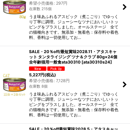
希望小売価格
:
297
円
在庫数 215個
うま味あふれるアスピック（煮こごり）でゆっく
り丁寧に調理。ジューシーなツナにおいしいトッ
ピングをプラスしました。オールステージ 全て
の猫種向きです。無添加・無着色：保存料や着色
料、香料は一切使用してお…
SALE・20％off/最短賞味2028.11・アタスキャ
ット タンタライジング ツナ＆クラブ 80g×24個
全年齢猫用一般食ata30310
[
ata30310s24
]
5,227
円
(税込)
希望小売価格
:
7,128
円
在庫数 8個
うま味あふれるアスピック（煮こごり）でゆっく
り丁寧に調理。ジューシーなツナにおいしいトッ
ピングをプラスしました。オールステージ 全て
の猫種向きです。無添加・無着色：保存料や着色
料、香料は一切使用してお…
SALE・20％off最短賞味2028.5・アタスキャッ