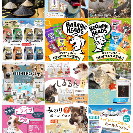
全年齢対応 フード for CAT
キトン用 フード for CAT
成猫用 フード for CAT
シニア猫用 フード for CAT
皮膚・被毛ケア対応 フード for CAT
食物アレルギー対応キャットフード
腎臓ケア対応キャットフード