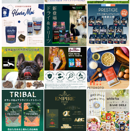
キャノフィラ
グリーンフィッシュ GreenFish
ケリーアンドコー Kelly＆Co’s
サンデーペッツ Sunday Pets
サンユー研究所
シェフ SHEF
シグネチャー７（Signature7）正規輸入品
シシア Schesir
獣医さん推奨シリーズ
シルクフル SILKFULL