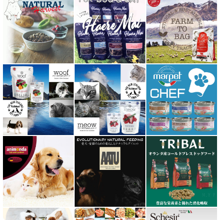
阪急ハロードッグ
プロバイオデンタルPet
ビィ・ナチュラル be-NatuRal
ヒマラヤ ドッグ チーズ チュウ
ファープラスト 歯みがきガム
フィッシュ4 ペットフード正規品
フィールドエイト
フォルツァ10 FORZA10
プライムケイズ さかい企画
ブリスミックス BLISMIX
プレスティージ PRESTIGE