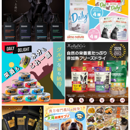
心臓ケア対応ドッグフード
皮膚・被毛ケア対応 フード for DOG
低脂肪 ドライフード for DOG
特集 ドッグフードの涙やけ対策
特集 穀物不使用 ドッグフード（ドライ）
フリーズドライ ドッグフード
エアドライ ドッグフード
愛猫用ウェット300円以下コーナー