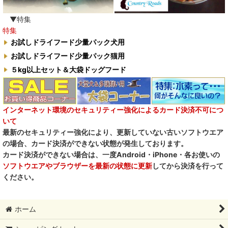
臭わない袋BOS
▼特集
特集
自然流
お試しドライフード少量パック犬用
お試しドライフード少量パック猫用
M.Y Forest推奨品
５kg以上セット＆大袋ドッグフード
フォルツァ10犬キャンペーン
一口笑 Ikkosho
インターネット環境のセキュリティー強化によるカード決済不可につ
いて
デイリーディライト DAILY DELIGHT
最新のセキュリティー強化により、更新していない古いソフトウエア
の場合、カード決済ができない状態が発生しております。
RENA DOG レナドッグ
カード決済ができない場合は、一度Android・iPhone・各お使いの
ソフトウエアやブラウザーを最新の状態に更新
してから決済を行って
PetO’CERA ペットセラ
ください。
ホーム