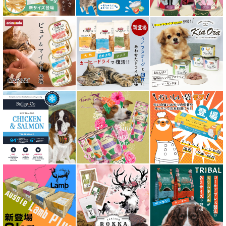
素材そのまま
アイファクトリーおやつ
アタスキャット Aatas Cat
アディクション Addiction
アニモンダ ANIMONDA
アマノヴァ Amanova
アルモネイチャー almo nature
アンブロシア AMBROSIA
アートゥー AATU
アーテミス ARTEMIS