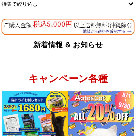
特集で絞り込む
並び順
:
なちゅのオリジナルセット
絞り込む
お試しドライフード少量パック犬用
新着情報 ＆ お知らせ
お試しドライフード少量パック猫用
キャンペーン各種
特集：大型犬＆多頭飼い用：セット＆大袋ドッグフード
特集 グリーントライプ（第４胃）とは
特集 フリーズドライ
特集 エアドライフード