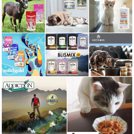
ミャオイングヘッズ MEOWING HEADS
ミルク本舗
ムーラムーラ Moora Moora
ルイトモ RUITOMO
ロザイボトル
ロッカ ROKKA
ワイルドランド Wildes Land
わんぽうやく
ワフ WOOF
ナチュラル重曹 アイテム合同会社
水素シリーズ