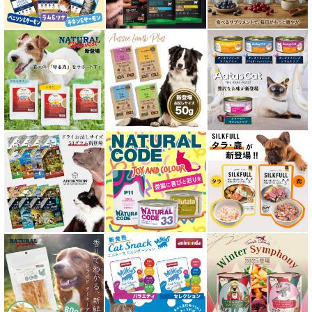
免疫サポート 猫用
低脂肪 ドライフード for CAT
水分補給用ウェットフード for CAT
特集 穀物不使用 キャットフード（ドライ）
エアドライ キャットフード
フリーズドライ キャットフード
おやつ全アイテム