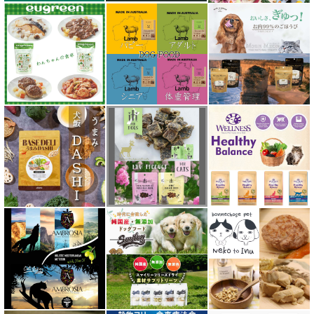
ジーランディア Zealandia
スマイリー Smiley
ソウルメイト SoulMate
ソリッドゴールド Solid Gold
ディアブロ（Deer Blow）
テラカニス TerraCanis
テラフェリス TerraFelis
テラカニス ハーバルヒーローズ
トライバル TRIBAL
ナチュラルコード NATURAL CODE
ナチュラルハーベスト Natural Harvest