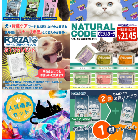
特殊製法のドッグフード
特殊製法のキャットフード
全年齢対応 フード for DOG
パピー用 フード for DOG
成犬用 フード for DOG
シニア犬用フード for DOG
食物アレルギー対応 ドッグフード