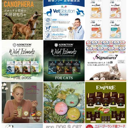
Nanki Japan ナンキジャパン
ニュートライプ NUTRIPE
ｐＨ バランス キャット ウォーター
ネイチャーベット NaturVet
バーキングヘッズ BARKING HEADS
ハーロウブレンド Harlow Blend
バイオトロール・バイオフレッシュ Byotrol
バリアサプリ
Haere Mai ハレマエ