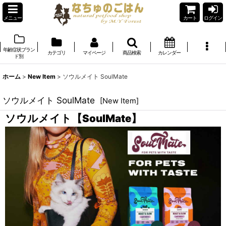
メニュー
カート
ログイン
年齢症状ブラン
カテゴリ
マイページ
商品検索
カレンダー
ド別
ホーム
>
New Item
>
ソウルメイト SoulMate
ソウルメイト SoulMate
[
New Item
]
ソウルメイト【SoulMate】