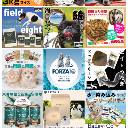
イティ iti
ウェルネス ヘルシーバランス
ウルフブラット WOLFSBLUT
エーワン AWAN DOG FOOD
エーにゃん Anyan 猫用おやつ
エクイリブリア EQUILIBRIA
エンパイア EMPIRE
オージー ラム プラス Aussie Lamb Plus
カントリーロード Country Roads
キアオラ kiaora