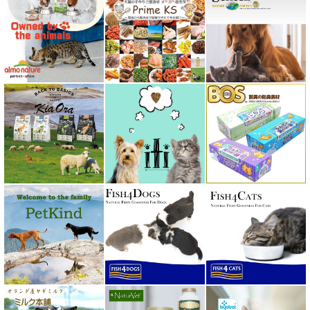
プロデン ProDen
ベイリーコー Bailey+Co
ベッツソリューション VetSolution
ベッツラボ Vets Labo
ペットカインド PetKind
ペトコト PETOKOTO
ホワイトフォックス
ボンショーズペット bonnechose pet
ママクック
ミャウ MEOW