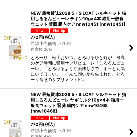
NEW 最短賞味2028.5・SILCAT シルキャット 猫
用しるるんピューレ チキン10g×4本 猫用一般食
ウェット 腎臓 腸内ケア nnw10451
[
nnw10451
]
770
円
(税込)
希望小売価格
:
770
円
在庫数 36個
とろーり、極上おやつ。とろけるひと時が、最高
のケア時間に猫用サプリピューレ「しるるんピュ
ーレ」「とろけるような美味しさで、ずっと元気
にいてほしい。」そんな願いから生まれた、とろ
ーり食感のサプリメントピ…
NEW 最短賞味2028.5・SILCAT シルキャット 猫
用しるるんピューレ ヤギミルク10g×4本 猫用一
般食ウェット 腎臓 腸内ケア nnw10468
[
nnw10468
]
770
円
(税込)
希望小売価格
:
770
円
在庫数 47個