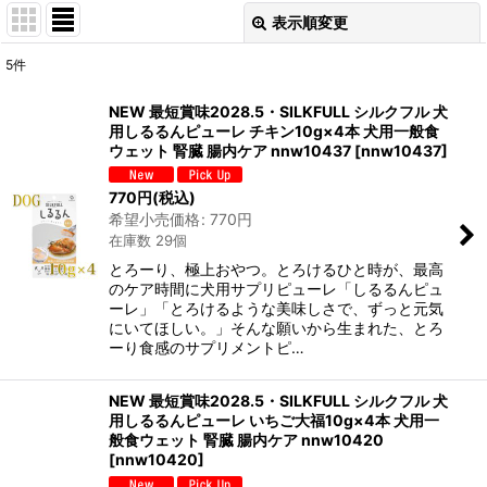
表示順変更
閉じる
5
件
表示数
:
NEW 最短賞味2028.5・SILKFULL シルクフル 犬
用しるるんピューレ チキン10g×4本 犬用一般食
在庫あり
ウェット 腎臓 腸内ケア nnw10437
[
nnw10437
]
並び順
:
770
円
(税込)
希望小売価格
:
770
円
在庫数 29個
絞り込む
とろーり、極上おやつ。とろけるひと時が、最高
のケア時間に犬用サプリピューレ「しるるんピュ
ーレ」「とろけるような美味しさで、ずっと元気
にいてほしい。」そんな願いから生まれた、とろ
ーり食感のサプリメントピ…
NEW 最短賞味2028.5・SILKFULL シルクフル 犬
用しるるんピューレ いちご大福10g×4本 犬用一
般食ウェット 腎臓 腸内ケア nnw10420
[
nnw10420
]