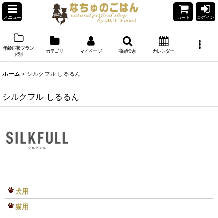
メニュー
カート
ログイン
年齢症状ブラン
カテゴリ
マイページ
商品検索
カレンダー
ド別
ホーム
>
シルクフル しるるん
シルクフル しるるん
犬用
猫用