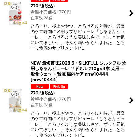
770
円
(税込)
希望小売価格
:
770
円
在庫数 28個
とろーり、極上おやつ。とろけるひと時が、最高
のケア時間に犬用サプリピューレ「しるるんピュ
ーレ」「とろけるような美味しさで、ずっと元気
にいてほしい。」そんな願いから生まれた、とろ
ーり食感のサプリメントピ…
NEW 最短賞味2028.5・SILKFULL シルクフル 犬
用しるるんピューレ ヤギミルク10g×4本 犬用一
般食ウェット 腎臓 腸内ケア nnw10444
[
nnw10444
]
770
円
(税込)
希望小売価格
:
770
円
在庫数 34個
とろーり、極上おやつ。とろけるひと時が、最高
のケア時間に犬用サプリピューレ「しるるんピュ
ーレ」「とろけるような美味しさで、ずっと元気
にいてほしい。」そんな願いから生まれた、とろ
ーり食感のサプリメントピ…