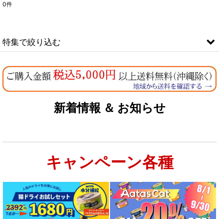
0
件
表示数
:
在庫あり
特集で絞り込む
並び順
:
なちゅのオリジナルセット
絞り込む
お試しドライフード少量パック犬用
新着情報 ＆ お知らせ
お試しドライフード少量パック猫用
キャンペーン各種
特集：大型犬＆多頭飼い用：セット＆大袋ドッグフード
特集 グリーントライプ（第４胃）とは
特集 フリーズドライ