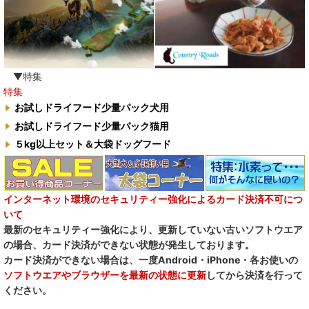
ナチュラル重曹 アイテム合同会社
水素シリーズ
臭わない袋BOS
▼特集
特集
自然流
お試しドライフード少量パック犬用
お試しドライフード少量パック猫用
M.Y Forest推奨品
５kg以上セット＆大袋ドッグフード
フォルツァ10犬キャンペーン
一口笑 Ikkosho
インターネット環境のセキュリティー強化によるカード決済不可につ
いて
デイリーディライト DAILY DELIGHT
最新のセキュリティー強化により、更新していない古いソフトウエア
の場合、カード決済ができない状態が発生しております。
RENA DOG レナドッグ
カード決済ができない場合は、一度Android・iPhone・各お使いの
ソフトウエアやブラウザーを最新の状態に更新
してから決済を行って
PetO’CERA ペットセラ
ください。