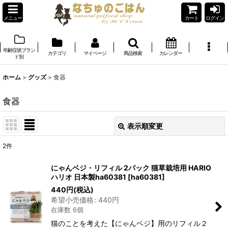
メニュー
カート
ログイン
年齢症状ブラン
カテゴリ
マイページ
商品検索
カレンダー
ド別
ホーム
>
グッズ
>
食器
食器
表示順変更
閉じる
2
件
表示数
:
にゃんベジ・リフィル 2パック 猫草栽培用 HARIO
ハリオ 日本製ha60381
[
ha60381
]
在庫あり
440
円
(税込)
希望小売価格
:
440
円
並び順
:
在庫数 6個
猫のことを考えた【にゃんベジ】用のリフィル２