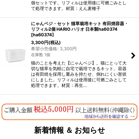
絞り込む
個セットです。リフィルは使用後に可燃ごみとし
て処理できます。材質：えん麦種子
にゃんベジ・セット 猫草栽培キット 有田焼容器・
リフィル2個 HARIO ハリオ 日本製ha60374
[
ha60374
]
3,300
円
(税込)
希望小売価格
:
3,300
円
在庫数 1個
猫のことを考えた【にゃんベジ】。猫にとって大
切な猫草を気軽に自宅で栽培できるキット。容器
は有田焼を採用し重みを持たせ、倒れにくい形状
にしました。リフィルは使用後に可燃ごみとして
処理できます。材質：再生…
新着情報 ＆ お知らせ