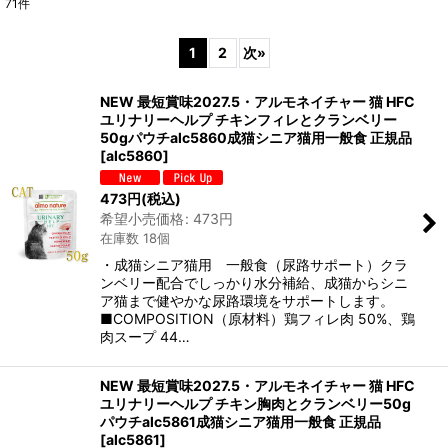
71
件
表示数
:
1
2
次
»
在庫あり
NEW 最短賞味2027.5・アルモネイチャー 猫 HFC
並び順
:
ユリナリーヘルプ チキンフィレとクランベリー
50gパウチalc5860成猫シニア猫用一般食 正規品
[
alc5860
]
絞り込む
473
円
(税込)
希望小売価格
:
473
円
在庫数 18個
・成猫シニア猫用 一般食（尿路サポート）クラ
ンベリー配合でしっかり水分補給、成猫からシニ
ア猫まで健やかな尿路環境をサポートします。
■COMPOSITION（原材料）鶏フィレ肉 50%、鶏
肉スープ 44…
NEW 最短賞味2027.5・アルモネイチャー 猫 HFC
ユリナリーヘルプ チキン胸肉とクランベリー50g
パウチalc5861成猫シニア猫用一般食 正規品
[
alc5861
]