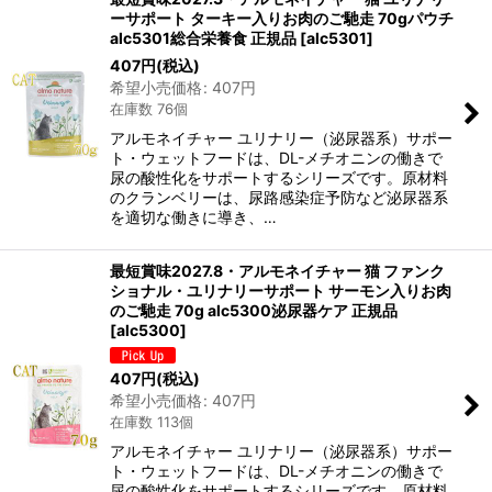
ーサポート ターキー入りお肉のご馳走 70gパウチ
alc5301総合栄養食 正規品
[
alc5301
]
407
円
(税込)
希望小売価格
:
407
円
在庫数 76個
アルモネイチャー ユリナリー（泌尿器系）サポー
ト・ウェットフードは、DL-メチオニンの働きで
尿の酸性化をサポートするシリーズです。原材料
のクランベリーは、尿路感染症予防など泌尿器系
を適切な働きに導き、…
最短賞味2027.8・アルモネイチャー 猫 ファンク
ショナル・ユリナリーサポート サーモン入りお肉
のご馳走 70g alc5300泌尿器ケア 正規品
[
alc5300
]
407
円
(税込)
希望小売価格
:
407
円
在庫数 113個
アルモネイチャー ユリナリー（泌尿器系）サポー
ト・ウェットフードは、DL-メチオニンの働きで
尿の酸性化をサポートするシリーズです。原材料