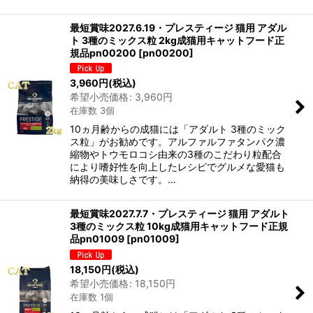
最短賞味2027.6.19・プレスティージ 猫用 アダル
ト 3種のミックス粒 2kg成猫用キャットフード正
規品pn00200
[
pn00200
]
3,960
円
(税込)
希望小売価格
:
3,960
円
在庫数 3個
10ヵ月齢からの成猫には「アダルト 3種のミック
ス粒」がお勧めです。アルファルファタンパク濃
縮物やトウモロコシ由来の3種のこだわり粒配合
により嗜好性を向上したレシピでグルメな愛猫も
納得の美味しさです。…
最短賞味2027.7.7・プレスティージ 猫用 アダルト
3種のミックス粒 10kg成猫用キャットフード正規
品pn01009
[
pn01009
]
18,150
円
(税込)
希望小売価格
:
18,150
円
在庫数 1個