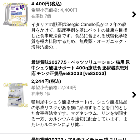
4,400
円
(税込)
希望小売価格
:
4,400
円
在庫数 7個
イタリアの獣医師Sergio Canello氏が２２年の歳
月をかけて、臨床事例を基にペットの健康を目指
した食事療法食です。食品に含まれる残留化学物
質を極力排除するため、無農薬・オーガニック・
海洋汚染の…
最短賞味2027.7.5・ベッツソリューション 猫用 尿
中シュウ酸塩サポート 400g療法食 泌尿器疾患対
応 モンジ正規品ve83033
[
ve83033
]
2,244
円
(税込)
希望小売価格
:
2,244
円
在庫数 1個
猫用尿中シュウ酸塩サポートは、シュウ酸塩結晶
の形成リスクがある猫に給与することを目的とし
た食事療法食です。マグネシウム、リンを制限す
る一方、カルシウムを適切に配合しています。ま
たL-カルニチンにより健…
最短賞味2027.3・アルモネイチャー 猫 ユリナリ