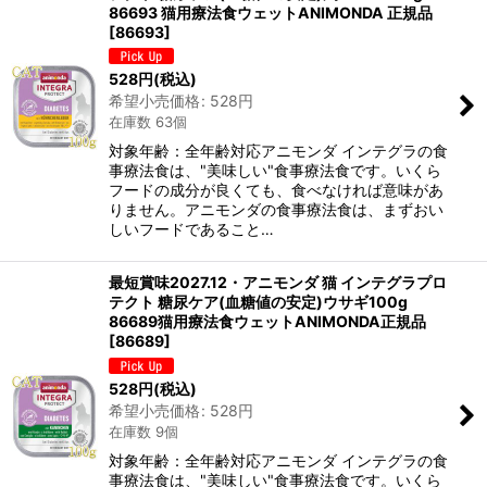
86693 猫用療法食ウェットANIMONDA 正規品
[
86693
]
528
円
(税込)
希望小売価格
:
528
円
在庫数 63個
対象年齢：全年齢対応アニモンダ インテグラの食
事療法食は、"美味しい"食事療法食です。いくら
フードの成分が良くても、食べなければ意味があ
りません。アニモンダの食事療法食は、まずおい
しいフードであること…
最短賞味2027.12・アニモンダ 猫 インテグラプロ
テクト 糖尿ケア(血糖値の安定)ウサギ100g
86689猫用療法食ウェットANIMONDA正規品
[
86689
]
528
円
(税込)
希望小売価格
:
528
円
在庫数 9個
対象年齢：全年齢対応アニモンダ インテグラの食
事療法食は、"美味しい"食事療法食です。いくら