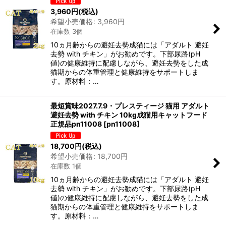
3,960
円
(税込)
希望小売価格
:
3,960
円
在庫数 3個
10ヵ月齢からの避妊去勢成猫には「アダルト 避妊
去勢 with チキン」がお勧めです。下部尿路(pH
値)の健康維持に配慮しながら、避妊去勢をした成
猫期からの体重管理と健康維持をサポートしま
す。原材料：…
最短賞味2027.7.9・プレスティージ 猫用 アダルト
避妊去勢 with チキン 10kg成猫用キャットフード
正規品pn11008
[
pn11008
]
18,700
円
(税込)
希望小売価格
:
18,700
円
在庫数 1個
10ヵ月齢からの避妊去勢成猫には「アダルト 避妊
去勢 with チキン」がお勧めです。下部尿路(pH
値)の健康維持に配慮しながら、避妊去勢をした成
猫期からの体重管理と健康維持をサポートしま
す。原材料：…