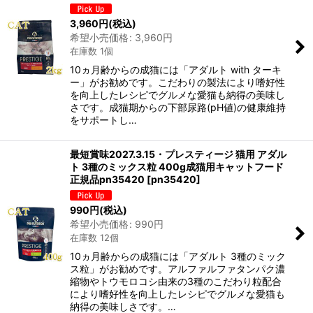
3,960
円
(税込)
希望小売価格
:
3,960
円
在庫数 1個
10ヵ月齢からの成猫には「アダルト with ターキ
ー」がお勧めです。こだわりの製法により嗜好性
を向上したレシピでグルメな愛猫も納得の美味し
さです。成猫期からの下部尿路(pH値)の健康維持
をサポートし…
最短賞味2027.3.15・プレスティージ 猫用 アダル
ト 3種のミックス粒 400g成猫用キャットフード
正規品pn35420
[
pn35420
]
990
円
(税込)
希望小売価格
:
990
円
在庫数 12個
10ヵ月齢からの成猫には「アダルト 3種のミック
ス粒」がお勧めです。アルファルファタンパク濃
縮物やトウモロコシ由来の3種のこだわり粒配合
により嗜好性を向上したレシピでグルメな愛猫も
納得の美味しさです。…