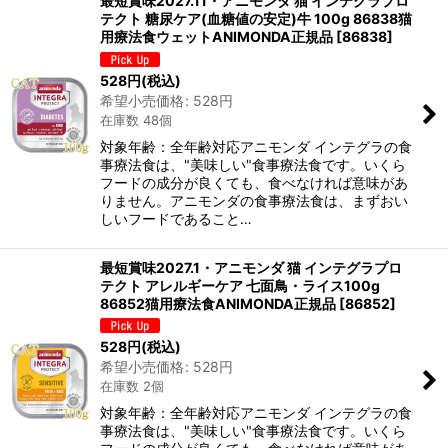
最短賞味2027.11・アニモンダ 猫 インテグラプロ
テクト 糖尿ケア(血糖値の安定)牛 100g 86838猫
用療法食ウェットANIMONDA正規品
[
86838
]
528
円
(税込)
希望小売価格
:
528
円
在庫数 48個
対象年齢：全年齢対応アニモンダ インテグラの食
事療法食は、"美味しい"食事療法食です。いくら
フードの成分が良くても、食べなければ意味があ
りません。アニモンダの食事療法食は、まずおい
しいフードであること…
最短賞味2027.1・アニモンダ 猫 インテグラプロ
テクト アレルギーケア 七面鳥・ライス100g
86852猫用療法食ANIMONDA正規品
[
86852
]
528
円
(税込)
希望小売価格
:
528
円
在庫数 2個
対象年齢：全年齢対応アニモンダ インテグラの食
事療法食は、"美味しい"食事療法食です。いくら