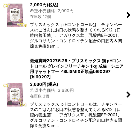
2,090
円
(税込)
希望小売価格
:
2,090
円
在庫数 12個
ブリスミックス ｐHコントロールは、チキンベー
スのごはんにお口の状態を整えてくれるK12（口
腔内善玉菌）、アガリクス茸、乳酸菌EF-2001、
グルコサミン・コンドロイチン配合の口腔内＆関
節＆免疫&am…
最短賞味2027.5.25・ブリスミックス 猫 pHコン
トロール グレインフリーチキン 1kg 成猫・シニア
用キャットフードBLISMIX正規品bl60297
[
bl60297
]
3,630
円
(税込)
希望小売価格
:
3,630
円
在庫数 3個
ブリスミックス ｐHコントロールは、チキンベー
スのごはんにお口の状態を整えてくれるK12（口
腔内善玉菌）、アガリクス茸、乳酸菌EF-2001、
グルコサミン・コンドロイチン配合の口腔内＆関
節＆免疫&am…