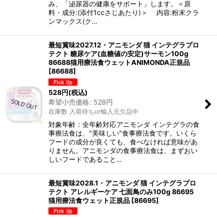
み、「泌尿器の健康をサポート」します。＜原
料・成分:(添付1ccさじあたり)＞ 内容:粉末クラ
ンマックス(ク…
最短賞味2027.12・アニモンダ 猫 インテグラプロ
テクト 糖尿ケア(血糖値の安定)サーモン100g
86688猫用療法食ウェットANIMONDA正規品
[
86688
]
528
円
(税込)
希望小売価格
:
528
円
在庫数 入荷待ちor輸入元欠品中
対象年齢：全年齢対応アニモンダ インテグラの食
事療法食は、"美味しい"食事療法食です。いくら
フードの成分が良くても、食べなければ意味があ
りません。アニモンダの食事療法食は、まずおい
しいフードであること…
最短賞味2028.1・アニモンダ 猫 インテグラプロ
テクト アレルギーケア 七面鳥のみ100g 86695
猫用療法食ウェット正規品
[
86695
]