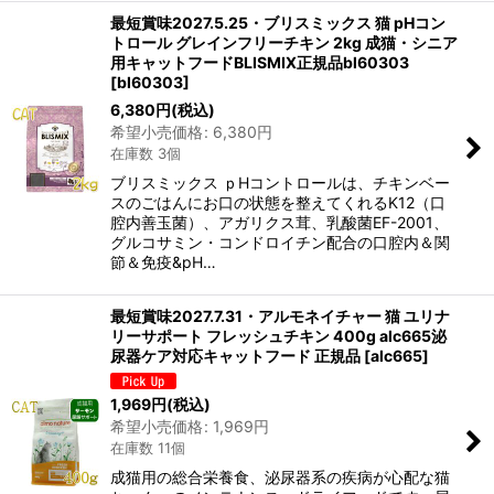
最短賞味2027.5.25・ブリスミックス 猫 pHコン
トロール グレインフリーチキン 2kg 成猫・シニア
用キャットフードBLISMIX正規品bl60303
[
bl60303
]
6,380
円
(税込)
希望小売価格
:
6,380
円
在庫数 3個
ブリスミックス ｐHコントロールは、チキンベー
スのごはんにお口の状態を整えてくれるK12（口
腔内善玉菌）、アガリクス茸、乳酸菌EF-2001、
グルコサミン・コンドロイチン配合の口腔内＆関
節＆免疫&pH…
最短賞味2027.7.31・アルモネイチャー 猫 ユリナ
リーサポート フレッシュチキン 400g alc665泌
尿器ケア対応キャットフード 正規品
[
alc665
]
1,969
円
(税込)
希望小売価格
:
1,969
円
在庫数 11個
成猫用の総合栄養食、泌尿器系の疾病が心配な猫