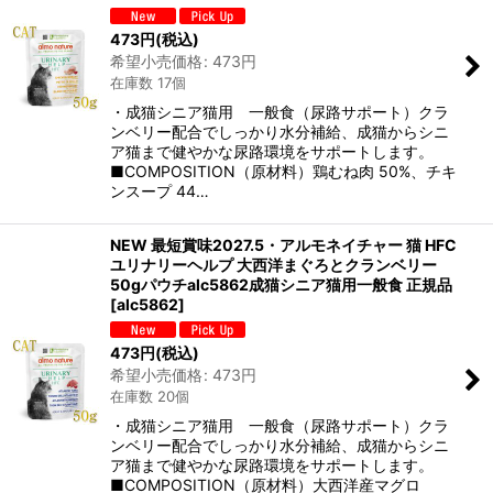
473
円
(税込)
希望小売価格
:
473
円
在庫数 17個
・成猫シニア猫用 一般食（尿路サポート）クラ
ンベリー配合でしっかり水分補給、成猫からシニ
ア猫まで健やかな尿路環境をサポートします。
■COMPOSITION（原材料）鶏むね肉 50%、チキ
ンスープ 44…
NEW 最短賞味2027.5・アルモネイチャー 猫 HFC
ユリナリーヘルプ 大西洋まぐろとクランベリー
50gパウチalc5862成猫シニア猫用一般食 正規品
[
alc5862
]
473
円
(税込)
希望小売価格
:
473
円
在庫数 20個
・成猫シニア猫用 一般食（尿路サポート）クラ
ンベリー配合でしっかり水分補給、成猫からシニ
ア猫まで健やかな尿路環境をサポートします。
■COMPOSITION（原材料）大西洋産マグロ