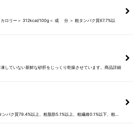
312kcal/100g＜ 成 分 ＞ 粗タンパク質67.7%以
冷凍していない新鮮な砂肝をじっくり乾燥させています。商品詳細
ンパク質79.4%以上、粗脂肪5.1%以上、粗繊維0.1%以下、粗…