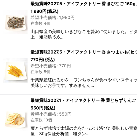
最短賞味2027.5・アイファクトリー 香 きびなご 160g
1,980
円
(税込)
希望小売価格
:
1,980
円
在庫数 4個
山口県産の美味しいきびなごを贅沢に使いました。ビタミ
上 粗脂肪 5.6…
最短賞味2027.5・アイファクトリー 香 さつまいも(セミソ
770
円
(税込)
希望小売価格
:
770
円
在庫数 8個
千葉県産紅はるかを、ワンちゃんが食べやすいスティ
美味しいお芋です。すみません…
最短賞味2027.1・アイファクトリー 香 葉とらずりんご 30
550
円
(税込)
希望小売価格
:
550
円
在庫数 10個
葉とらず栽培で太陽の光をたっぷり浴びた美味しい青
量：30g保証分析値：粗タン…