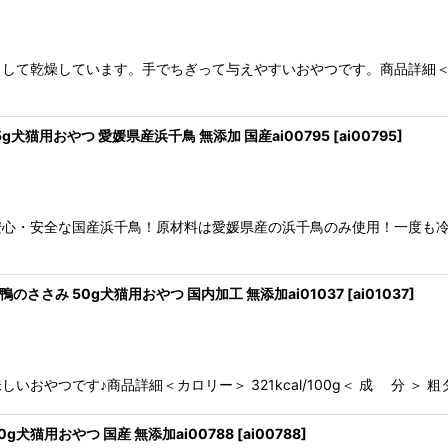
乾燥しています。手でちぎって与えやすいおやつです。商品詳細＜カロリー＞ 
g犬猫用おやつ 愛媛県産浜千鳥 無添加 国産ai00795
[
ai00795
]
安心・安全な国産浜千鳥！原材料は愛媛県産の浜千鳥のみ使用！一度も
のささみ 50g犬猫用おやつ 国内加工 無添加ai01037
[
ai01037
]
つです♪商品詳細＜カロリー＞ 321kcal/100g＜ 成 分 ＞ 粗タ
g犬猫用おやつ 国産 無添加ai00788
[
ai00788
]