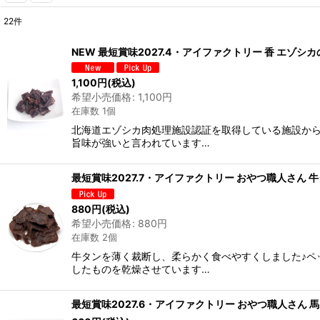
22
件
表示数
:
NEW 最短賞味2027.4・アイファクトリー 香 エゾシ
在庫あり
1,100
円
(税込)
希望小売価格
:
1,100
円
並び順
:
在庫数 1個
北海道エゾシカ肉処理施設認証を取得している施設から
旨味が強いと言われています…
最短賞味2027.7・アイファクトリー おやつ職人さん 牛
880
円
(税込)
希望小売価格
:
880
円
在庫数 2個
牛タンを薄く裁断し、柔らかく食べやすくしました♪ペ
したものを乾燥させています…
最短賞味2027.6・アイファクトリー おやつ職人さん 馬