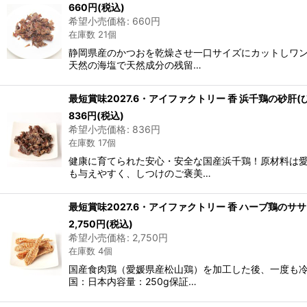
660
円
(税込)
希望小売価格
:
660
円
在庫数 21個
静岡県産のかつおを乾燥させ一口サイズにカットしワン
天然の海塩で天然成分の残留…
最短賞味2027.6・アイファクトリー 香 浜千鶏の砂肝(ひ
836
円
(税込)
希望小売価格
:
836
円
在庫数 17個
健康に育てられた安心・安全な国産浜千鶏！原材料は
も与えやすく、しつけのご褒美…
最短賞味2027.6・アイファクトリー 香 ハーブ鶏のササミ
2,750
円
(税込)
希望小売価格
:
2,750
円
在庫数 4個
国産食肉鶏（愛媛県産松山鶏）を加工した後、一度も
国：日本内容量：250g保証…