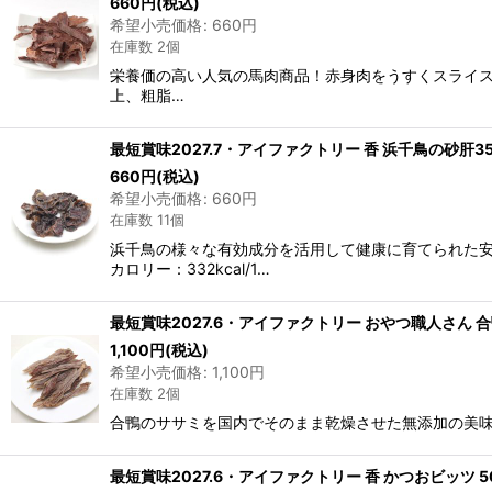
660
円
(税込)
希望小売価格
:
660
円
在庫数 2個
栄養価の高い人気の馬肉商品！赤身肉をうすくスライスして
上、粗脂…
最短賞味2027.7・アイファクトリー 香 浜千鳥の砂肝35
660
円
(税込)
希望小売価格
:
660
円
在庫数 11個
浜千鳥の様々な有効成分を活用して健康に育てられた
カロリー：332kcal/1…
最短賞味2027.6・アイファクトリー おやつ職人さん 合鴨
1,100
円
(税込)
希望小売価格
:
1,100
円
在庫数 2個
合鴨のササミを国内でそのまま乾燥させた無添加の美味しいおや
最短賞味2027.6・アイファクトリー 香 かつおビッツ 50