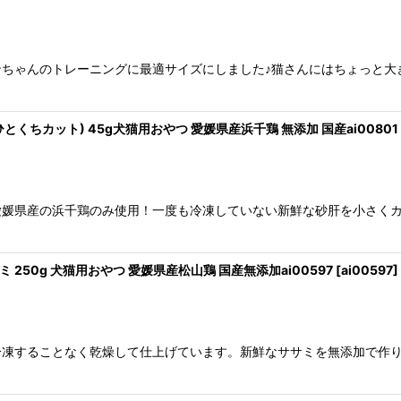
ちゃんのトレーニングに最適サイズにしました♪猫さんにはちょっと大
とくちカット) 45g犬猫用おやつ 愛媛県産浜千鶏 無添加 国産ai00801
愛媛県産の浜千鶏のみ使用！一度も冷凍していない新鮮な砂肝を小さく
 250g 犬猫用おやつ 愛媛県産松山鶏 国産無添加ai00597
[
ai00597
]
冷凍することなく乾燥して仕上げています。新鮮なササミを無添加で作