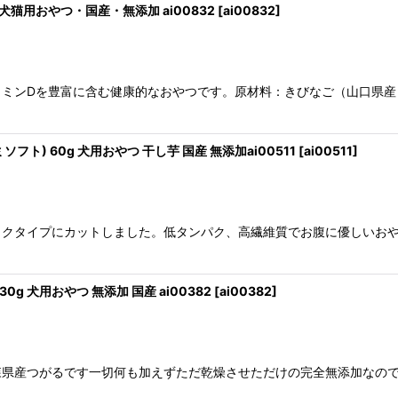
 犬猫用おやつ・国産・無添加 ai00832
[
ai00832
]
ンDを豊富に含む健康的なおやつです。原材料：きびなご（山口県産）製
フト) 60g 犬用おやつ 干し芋 国産 無添加ai00511
[
ai00511
]
ックタイプにカットしました。低タンパク、高繊維質でお腹に優しいお
g 犬用おやつ 無添加 国産 ai00382
[
ai00382
]
森県産つがるです一切何も加えずただ乾燥させただけの完全無添加なの