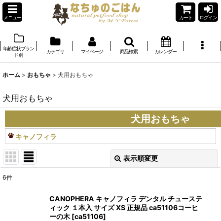
メニュー
カート
ログイン
年齢症状ブラン
カテゴリ
マイページ
商品検索
カレンダー
ド別
ホーム
>
おもちゃ
>
犬用おもちゃ
犬用おもちゃ
犬用おもちゃ
キャノフィラ
表示順変更
閉じる
6
件
表示数
:
CANOPHERA キャノフィラ デンタル チューステ
ィック １本入 サイズ XS 正規品 ca51106コーヒ
在庫あり
ーの木
[
ca51106
]