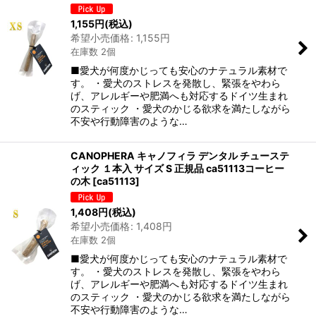
並び順
:
1,155
円
(税込)
希望小売価格
:
1,155
円
在庫数 2個
絞り込む
■愛犬が何度かじっても安心のナテュラル素材で
す。 ・愛犬のストレスを発散し、緊張をやわら
げ、アレルギーや肥満へも対応するドイツ生まれ
のスティック ・愛犬のかじる欲求を満たしながら
不安や行動障害のような…
CANOPHERA キャノフィラ デンタル チューステ
ィック １本入 サイズ S 正規品 ca51113コーヒー
の木
[
ca51113
]
1,408
円
(税込)
希望小売価格
:
1,408
円
在庫数 2個
■愛犬が何度かじっても安心のナテュラル素材で
す。 ・愛犬のストレスを発散し、緊張をやわら
げ、アレルギーや肥満へも対応するドイツ生まれ
のスティック ・愛犬のかじる欲求を満たしながら
不安や行動障害のような…