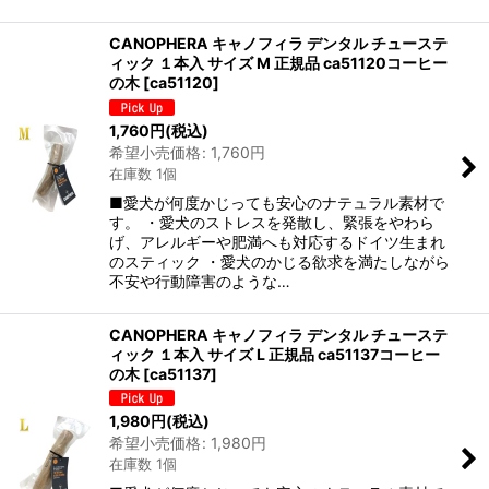
CANOPHERA キャノフィラ デンタル チューステ
ィック １本入 サイズ M 正規品 ca51120コーヒー
の木
[
ca51120
]
1,760
円
(税込)
希望小売価格
:
1,760
円
在庫数 1個
■愛犬が何度かじっても安心のナテュラル素材で
す。 ・愛犬のストレスを発散し、緊張をやわら
げ、アレルギーや肥満へも対応するドイツ生まれ
のスティック ・愛犬のかじる欲求を満たしながら
不安や行動障害のような…
CANOPHERA キャノフィラ デンタル チューステ
ィック １本入 サイズ L 正規品 ca51137コーヒー
の木
[
ca51137
]
1,980
円
(税込)
希望小売価格
:
1,980
円
在庫数 1個