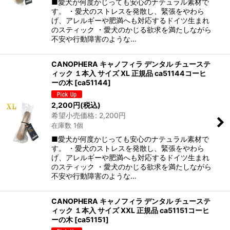
■愛犬が何度かじっても安心のナテュラル素材で
す。 ・愛犬のストレスを発散し、緊張をやわら
げ、アレルギーや肥満へも対応するドイツ生まれ
のスティック ・愛犬のかじる欲求を満たしながら
不安や行動障害のような…
CANOPHERA キャノフィラ デンタル チューステ
ィック １本入 サイズ XL 正規品 ca51144コーヒ
ーの木
[
ca51144
]
2,200
円
(税込)
希望小売価格
:
2,200
円
在庫数 1個
■愛犬が何度かじっても安心のナテュラル素材で
す。 ・愛犬のストレスを発散し、緊張をやわら
げ、アレルギーや肥満へも対応するドイツ生まれ
のスティック ・愛犬のかじる欲求を満たしながら
不安や行動障害のような…
CANOPHERA キャノフィラ デンタル チューステ
ィック １本入 サイズ XXL 正規品 ca51151コーヒ
ーの木
[
ca51151
]