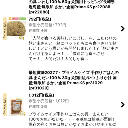
の具 いわし100％ 50g 犬猫用トッピング長崎県
近海産 無添加 さかい企画Prime KS pr22088
[
pr22088
]
792
円
(税込)
希望小売価格
:
792
円
在庫数 4個
「人間が食べる美味しいにぼし」を、こだわりの
飼い主さんと一緒にペットたちにも食べさせて欲
しい！という思いから開発しました！?「飼い主さ
んだけずるいよ〜！」「僕達にも食べさせ
て〜！」人間だけ！人間しか食…
最短賞味2027.7・プライムケイズ 手作りごはんの
具 まんだい100％ 30g 犬猫用おやつ ふりかけ 国
産 無添加 さかい企画 Prime KS pr31029
[
pr31029
]
1,012
円
(税込)
希望小売価格
:
1,012
円
在庫数 3個
プライムケイズ手作りごはんの具 まんだい
100％お魚がないな・・・冷凍魚は解凍が面倒！
保存の利くお魚は無いかな？お出かけやホテルに