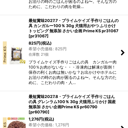
お泊りの時のごはんが困るのよね〜。そんな方の
ために、こだわりの肉を乾燥…
最短賞味2027.7・プライムケイズ 手作りごはんの
具 カンガルー100％ 30g 犬猫用おやつ ふりかけ
トッピング 無添加 さかい企画 Prime KS pr31067
[
pr31067
]
825
円
(税込)
希望小売価格
:
825
円
在庫数 21個
プライムケイズ手作りごはんの具 カンガルー肉
100％お肉がないな・・・冷凍肉は解凍が面倒！
保存の利くお肉は無いかな？お出かけやホテルに
お泊りの時のお肉が困るのよね〜。そんな方のた
めに、こだわりの肉・人…
最短賞味2027.8・プライムケイズ 手作りごはん
の具 グレンラム100％ 30g 犬猫用ふりかけ 国産
無添加 さかい企画Prime KS pr60790
[
pr60790
]
1,276
円
(税込)
希望小売価格
:
1,276
円