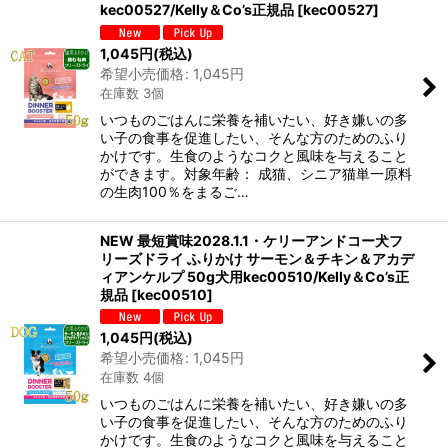
kec00527/Kelly＆Co’s正規品
[
kec00527
]
1,045
円
(税込)
希望小売価格
:
1,045
円
在庫数 3個
いつものごはんに栄養を補いたい、好き嫌いの多
い子の食事を促進したい、そんな方のためのふり
かけです。生食のようなコクと風味を与えること
ができます。対象年齢： 成猫、シニア猫単一原料
の生肉100％をまるご…
NEW 最短賞味2028.1.1・ケリーアンドコー犬フ
リーズドライ ふりかけ サーモン＆チキン＆アカデ
ィアンケルプ 50g犬用kec00510/Kelly＆Co’s正
規品
[
kec00510
]
1,045
円
(税込)
希望小売価格
:
1,045
円
在庫数 4個
いつものごはんに栄養を補いたい、好き嫌いの多
い子の食事を促進したい、そんな方のためのふり
かけです。生食のようなコクと風味を与えること