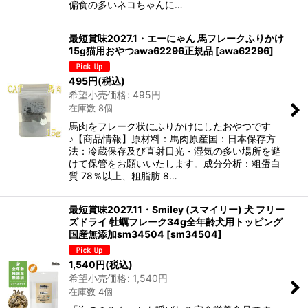
偏食の多いネコちゃんに…
最短賞味2027.1・エーにゃん 馬フレークふりかけ
15g猫用おやつawa62296正規品
[
awa62296
]
495
円
(税込)
希望小売価格
:
495
円
在庫数 8個
馬肉をフレーク状にふりかけにしたおやつです
♪【商品情報】原材料：馬肉原産国：日本保存方
法：冷蔵保存及び直射日光・湿気の多い場所を避
けて保管をお願いいたします。成分分析：粗蛋白
質 78％以上、粗脂肪 8…
最短賞味2027.11・Smiley (スマイリー) 犬 フリー
ズドライ 牡蠣フレーク34g全年齢犬用トッピング
国産無添加sm34504
[
sm34504
]
1,540
円
(税込)
希望小売価格
:
1,540
円
在庫数 4個