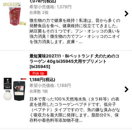
1,078
円
(税込)
希望小売価格
:
1,078
円
在庫数 2個
微生物の力で健康を維持！私達は、昔から多くの
発酵食品を食べ、健康維持に役立ててきました。
納豆菌もその１つです。フン・オシッコの臭いを
強力消臭！微生物の力でフン・オシッコのニオイ
を強力消臭します。皮膚・…
最短賞味2027.11・Biペットランド 犬のためのコ
ラーゲン 40g bi35945犬用サプリメント
[
bi35945
]
1,188
円
(税込)
希望小売価格
:
1,188
円
在庫数 1個
日本で育った100％天然海水魚（タラ科等）の表
皮を使用したコラーゲンペプチドです。低分子
（ペプチド）タイプですので、魚の嫌な臭みがな
く吸収力を最大限に発揮します。脂肪分0％、保
存料や着色料等添加物不使…