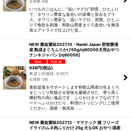
在庫数 8個
いつものごはんに、"追いマグロ"習慣。ひとふり
で、タウリン豊富な血合いの栄養と旨みをプラ
ス。タウリン豊富な「追いマグロ」習慣。ひとふ
りで食欲を刺激。和歌山県産まぐろ血合いを無添
加エアドライで仕上げた旨…
NEW 最短賞味2027.10・Nanki Japan 那智勝浦
産 熟成まぐろふりかけ50g/nj60050犬用おやつ
ナンキジャパン
[
nj60050
]
638
円
(税込)
希望小売価格
:
638
円
在庫数 5個
食欲促進をサポートします和歌山県産の生まぐろ
をじっくり乾燥させ旨味を凝縮させた、香り高く
嗜好性の高い逸品です。ふりかけタイプなのでフ
ードへふりかけたり、料理のトッピングにご使用
ください。国産・無添加・…
NEW 最短賞味2027.12・ママクック 猫 フリーズ
ドライのムネ肉ふりかけ 25g 犬もOK おやつ 国産