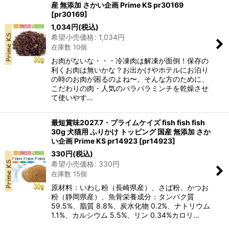
産 無添加 さかい企画 Prime KS pr30169
[
pr30169
]
1,034
円
(税込)
希望小売価格
:
1,034
円
在庫数 10個
お肉がないな・・・冷凍肉は解凍が面倒！保存の
利くお肉は無いかな？お出かけやホテルにお泊り
の時のお肉が困るのよね〜。そんな方のために、
こだわりの肉・人気のパラパラミンチを乾燥させ
て使いやす…
最短賞味2027.7・プライムケイズ fish fish fish
30g 犬猫用 ふりかけ トッピング 国産 無添加 さか
い企画 Prime KS pr14923
[
pr14923
]
330
円
(税込)
希望小売価格
:
330
円
在庫数 15個
原材料：いわし粉（長崎県産）、さば粉、かつお
粉（静岡県産）、魚骨栄養成分：タンパク質
59.5%、脂質 8.8%、炭水化物 0.2%、ナトリウム
1.1%、カルシウム 5.5%、リン 0.34%カロリ…