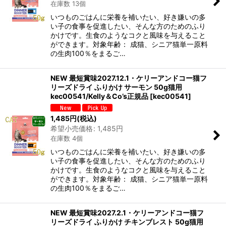
在庫数 13個
いつものごはんに栄養を補いたい、好き嫌いの多
い子の食事を促進したい、そんな方のためのふり
かけです。生食のようなコクと風味を与えること
ができます。対象年齢： 成猫、シニア猫単一原料
の生肉100％をまるご…
NEW 最短賞味2027.12.1・ケリーアンドコー猫フ
リーズドライ ふりかけ サーモン 50g猫用
kec00541/Kelly＆Co’s正規品
[
kec00541
]
1,485
円
(税込)
希望小売価格
:
1,485
円
在庫数 4個
いつものごはんに栄養を補いたい、好き嫌いの多
い子の食事を促進したい、そんな方のためのふり
かけです。生食のようなコクと風味を与えること
ができます。対象年齢： 成猫、シニア猫単一原料
の生肉100％をまるご…
NEW 最短賞味2027.2.1・ケリーアンドコー猫フ
リーズドライ ふりかけ チキンブレスト 50g猫用