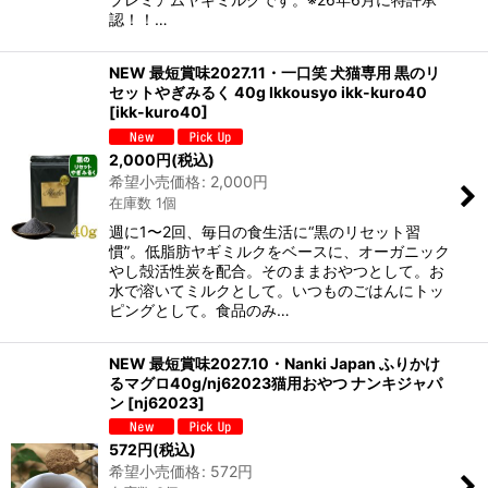
認！！…
NEW 最短賞味2027.11・一口笑 犬猫専用 黒のリ
セットやぎみるく 40g Ikkousyo ikk-kuro40
[
ikk-kuro40
]
2,000
円
(税込)
希望小売価格
:
2,000
円
在庫数 1個
週に1〜2回、毎日の食生活に“黒のリセット習
慣”。低脂肪ヤギミルクをベースに、オーガニック
やし殻活性炭を配合。そのままおやつとして。お
水で溶いてミルクとして。いつものごはんにトッ
ピングとして。食品のみ…
NEW 最短賞味2027.10・Nanki Japan ふりかけ
るマグロ40g/nj62023猫用おやつ ナンキジャパ
ン
[
nj62023
]
572
円
(税込)
希望小売価格
:
572
円