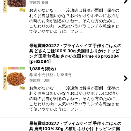
在庫数 6個
お肉がないな・・・冷凍肉は解凍が面倒！保存の
利くお肉は無いかな？お出かけやホテルにお泊り
の時のお肉が困るのよね〜。そんな方のために、
こだわりの肉・人気のパラパラミンチを乾燥させ
て使いやすいように、フレ…
最短賞味2027.7・プライムケイズ 手作りごはんの
具 どさんこ鮭100％ 30g 犬猫用 ふりかけ トッピ
ング 国産 無添加 さかい企画 Prime KS pr62084
[
pr62084
]
1,089
円
(税込)
希望小売価格
:
1,089
円
在庫数 13個
お魚がないな・・・冷凍魚は解凍が面倒！保存の
利くお魚は無いかな？お出かけやホテルにお泊り
の時のお肉が困るのよね〜。そんな方のために、
こだわりの肉・人気のパラパラミンチを乾燥させ
て使いやすいように、フレ…
最短賞味2027.7・プライムケイズ 手作りごはんの
具 鹿肉100％ 30g 犬猫用 ふりかけ トッピング 国