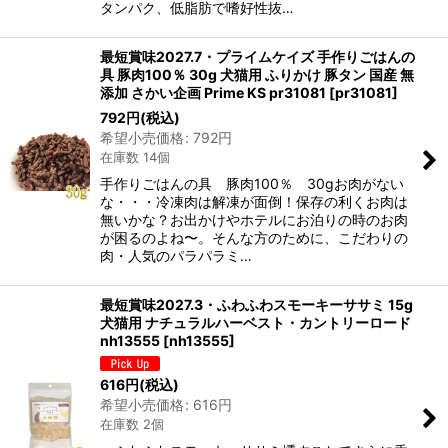
タンパク、低脂肪で嗜好性抜…
最短賞味2027.7・プライムケイズ 手作りごはんの
具 豚肉100％ 30g 犬猫用 ふりかけ 豚タン 国産 無
添加 さかい企画 Prime KS pr31081
[
pr31081
]
792
円
(税込)
希望小売価格
:
792
円
在庫数 14個
手作りごはんの具 豚肉100％ 30gお肉がない
な・・・冷凍肉は解凍が面倒！保存の利くお肉は
無いかな？お出かけやホテルにお泊りの時のお肉
が困るのよね〜。そんな方のために、こだわりの
肉・人気のパラパラミ…
最短賞味2027.3・ふわふわスモーキーササミ 15g
犬猫用 ナチュラルハーベスト・カントリーロード
nh13555
[
nh13555
]
616
円
(税込)
希望小売価格
:
616
円
在庫数 2個