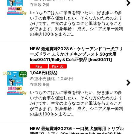
在庫数 2個
いつものごはんに栄養を補いたい、好き嫌いの多
い子の食事を促進したい、そんな方のためのふり
かけです。生食のようなコクと風味を与えること
ができます。対象年齢： 成犬、シニア犬単一原料
の生肉100％をまるご…
NEW 最短賞味2028.6・ケリーアンドコー犬フリ
ーズドライ ふりかけ チキンブレスト 50g犬用
kec00411/Kelly＆Co’s正規品
[
kec00411
]
1,045
円
(税込)
希望小売価格
:
1,045
円
在庫数 8個
いつものごはんに栄養を補いたい、好き嫌いの多
い子の食事を促進したい、そんな方のためのふり
かけです。生食のようなコクと風味を与えること
ができます。対象年齢： 成犬、シニア犬単一原料
の生肉100％をまるご…
NEW 最短賞味2027.6・一口笑 犬猫専用 トリプル
習慣プレミアム 30g Ikkousyo ikk-torip30
[
ikk-