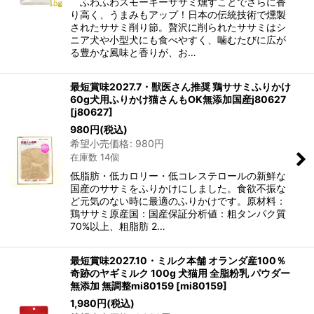
ふわふわスモーキーササミ燻すことでさらに香
り高く、うまみもアップ！日本の伝統技術で燻製
されたササミ削り節。贅沢に削られたササミはシ
ニア犬や小型犬にも食べやすく、噛むたびに広が
る豊かな風味と香りが、お…
最短賞味2027.7・獣医さん推奨 鶏ササミふりかけ
60g犬用ふりかけ猫さんもOK無添加国産j80627
[
j80627
]
980
円
(税込)
希望小売価格
:
980
円
在庫数 14個
低脂肪・低カロリー・低コレステロールの新鮮な
国産のササミをふりかけにしました。食欲不振な
ど元気のない時に最適のふりかけです。原材料：
鶏ササミ原産国：国産保証分析値：粗タンパク質
70%以上、粗脂肪 2…
最短賞味2027.10・ミルク本舗 オランダ産100％
奇跡のヤギミルク 100g 犬猫用 全脂粉乳 パウダー
無添加 無調整mi80159
[
mi80159
]
1,980
円
(税込)