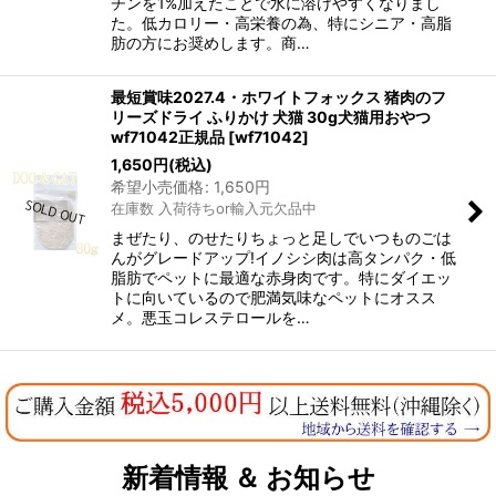
チンを1%加えたことで水に溶けやすくなりまし
た。低カロリー・高栄養の為、特にシニア・高脂
肪の方にお奨めします。商…
最短賞味2027.4・ホワイトフォックス 猪肉のフ
リーズドライ ふりかけ 犬猫 30g犬猫用おやつ
wf71042正規品
[
wf71042
]
1,650
円
(税込)
希望小売価格
:
1,650
円
在庫数 入荷待ちor輸入元欠品中
まぜたり、のせたりちょっと足しでいつものごは
んがグレードアップ!イノシシ肉は高タンパク・低
脂肪でペットに最適な赤身肉です。特にダイエッ
トに向いているので肥満気味なペットにオスス
メ。悪玉コレステロールを…
新着情報 ＆ お知らせ