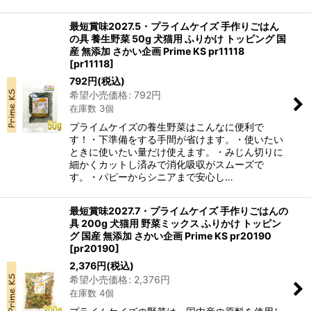
最短賞味2027.5・プライムケイズ 手作りごはん
の具 養生野菜 50g 犬猫用 ふりかけ トッピング 国
産 無添加 さかい企画 Prime KS pr11118
[
pr11118
]
792
円
(税込)
希望小売価格
:
792
円
在庫数 3個
プライムケイズの養生野菜はこんなに便利で
す！・下準備をする手間が省けます。・使いたい
ときに使いたい量だけ使えます。・みじん切りに
細かくカットし済みで消化吸収がスムーズで
す。・パピーからシニアまで安心し…
最短賞味2027.7・プライムケイズ 手作りごはんの
具 200g 犬猫用 野菜ミックス ふりかけ トッピン
グ 国産 無添加 さかい企画 Prime KS pr20190
[
pr20190
]
2,376
円
(税込)
希望小売価格
:
2,376
円
在庫数 4個