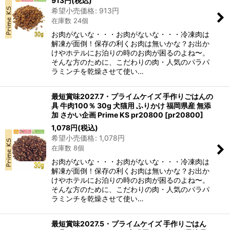
913
円
(税込)
希望小売価格
:
913
円
在庫数 24個
お肉がないな・・・お肉がないな・・・冷凍肉は
解凍が面倒！保存の利くお肉は無いかな？お出か
けやホテルにお泊りの時のお肉が困るのよね〜。
そんな方のために、こだわりの肉・人気のパラパ
ラミンチを乾燥させて使い…
最短賞味2027.7・プライムケイズ 手作りごはんの
具 牛肉100％ 30g 犬猫用 ふりかけ 福岡県産 無添
加 さかい企画 Prime KS pr20800
[
pr20800
]
1,078
円
(税込)
希望小売価格
:
1,078
円
在庫数 8個
お肉がないな・・・お肉がないな・・・冷凍肉は
解凍が面倒！保存の利くお肉は無いかな？お出か
けやホテルにお泊りの時のお肉が困るのよね〜。
そんな方のために、こだわりの肉・人気のパラパ
ラミンチを乾燥させて使い…
最短賞味2027.5・プライムケイズ 手作りごはん