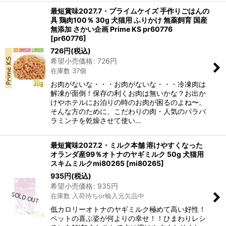
最短賞味2027.7・プライムケイズ 手作りごはんの
具 鶏肉100％ 30g 犬猫用 ふりかけ 無薬飼育 国産
無添加 さかい企画 Prime KS pr60776
[
pr60776
]
726
円
(税込)
希望小売価格
:
726
円
在庫数 37個
お肉がないな・・・お肉がないな・・・冷凍肉は
解凍が面倒！保存の利くお肉は無いかな？お出か
けやホテルにお泊りの時のお肉が困るのよね〜。
そんな方のために、こだわりの肉・人気のパラパ
ラミンチを乾燥させて使い…
最短賞味2027.2・ミルク本舗 溶けやすくなった
オランダ産99％オトナのヤギミルク 50g 犬猫用
スキムミルクmi80265
[
mi80265
]
935
円
(税込)
希望小売価格
:
935
円
在庫数 入荷待ちor輸入元欠品中
低カロリーオトナのヤギミルク極めて高い好性！
ペットの喜ぶ姿が何よりの幸せ！！ひまわりレシ