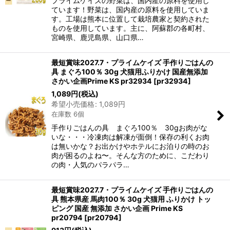
プライムケイズの野菜は、国内産の原料を使用し
ています！野菜は、国内産の原料を使用していま
す。工場は熊本に位置して栽培農家と契約された
ものを使用しています。主に、阿蘇郡の各町村、
宮崎県、鹿児島県、山口県…
最短賞味2027.7・プライムケイズ 手作りごはんの
具 まぐろ100％ 30g 犬猫用ふりかけ 国産無添加
さかい企画Prime KS pr32934
[
pr32934
]
1,089
円
(税込)
希望小売価格
:
1,089
円
在庫数 6個
手作りごはんの具 まぐろ100％ 30gお肉がな
いな・・・冷凍肉は解凍が面倒！保存の利くお肉
は無いかな？お出かけやホテルにお泊りの時のお
肉が困るのよね〜。そんな方のために、こだわり
の肉・人気のパラパラ…
最短賞味2027.7・プライムケイズ 手作りごはんの
具 熊本県産 馬肉100％ 30g 犬猫用 ふりかけ トッ
ピング 国産 無添加 さかい企画 Prime KS
pr20794
[
pr20794
]