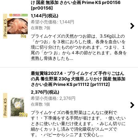
け 国産 無添加 さかい企画 Prime KS pr00156
[
pr00156
]
1,144
円
(税込)
希望小売価格
:
1,144
円
在庫数 7個
プライムケイズの天然かつお節は、3.5Kg以上の
「かつお」を３枚におろした後、各身を血合いを
境に切り分けたものがつかわれます。つまり、１
尾の「かつ お」から４本の節がとれます。各身を
煮熟し骨抜きしたも…
最短賞味2027.4・プライムケイズ 手作りごはん
の具 養生野菜 230g 犬猫用 ふりかけ 国産 無添加
さかい企画 Prime KS pr11112
[
pr11112
]
2,376
円
(税込)
希望小売価格
:
2,376
円
在庫数 1個
プライムケイズの養生野菜はこんなに便利で
す！・下準備をする手間が省けます。・使いたい
ときに使いたい量だけ使えます。・みじん切りに
細かくカットし済みで消化吸収がスムーズで
す。・パピーからシニアまで安心し…