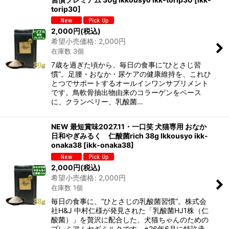
torip30
]
2,000
円
(税込)
希望小売価格
:
2,000
円
在庫数 3個
7歳を過ぎた頃から、毎日の食事に“ひとさじ習
慣”。足腰・おなか・尿ケアの健康維持を、これひ
とつでサポートするオールインワンサプリメント
です。鳥軟骨抽出物由来のコラーゲンをベース
に、クランベリー、乳酸菌…
NEW 最短賞味2027.11・一口笑 犬猫専用 おなか
日和やぎみるく 仁酸菌rich 38g Ikkousyo ikk-
onaka38
[
ikk-onaka38
]
2,000
円
(税込)
希望小売価格
:
2,000
円
在庫数 1個
毎日の食事に、“ひとさじの乳酸菌習慣”。株式会
社H&J 中村仁様が発見された「乳酸菌HJ1株（仁
酸菌）」を贅沢に配合した、犬猫ちゃんのための
プレミアムヤギミルクです。※26年6月に特許承