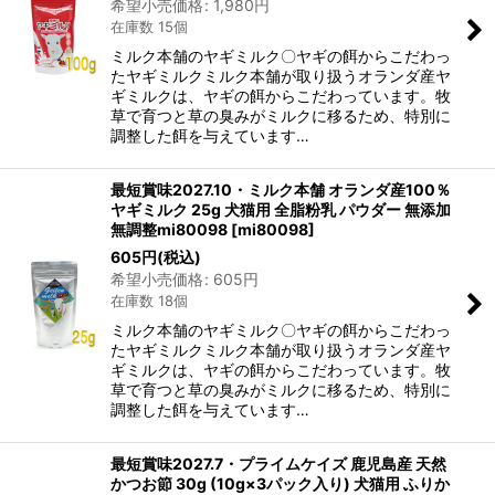
希望小売価格
:
1,980
円
在庫数 15個
ミルク本舗のヤギミルク〇ヤギの餌からこだわっ
たヤギミルクミルク本舗が取り扱うオランダ産ヤ
ギミルクは、ヤギの餌からこだわっています。牧
草で育つと草の臭みがミルクに移るため、特別に
調整した餌を与えています…
最短賞味2027.10・ミルク本舗 オランダ産100％
ヤギミルク 25g 犬猫用 全脂粉乳 パウダー 無添加
無調整mi80098
[
mi80098
]
605
円
(税込)
希望小売価格
:
605
円
在庫数 18個
ミルク本舗のヤギミルク〇ヤギの餌からこだわっ
たヤギミルクミルク本舗が取り扱うオランダ産ヤ
ギミルクは、ヤギの餌からこだわっています。牧
草で育つと草の臭みがミルクに移るため、特別に
調整した餌を与えています…
最短賞味2027.7・プライムケイズ 鹿児島産 天然
かつお節 30g (10g×3パック入り) 犬猫用 ふりか