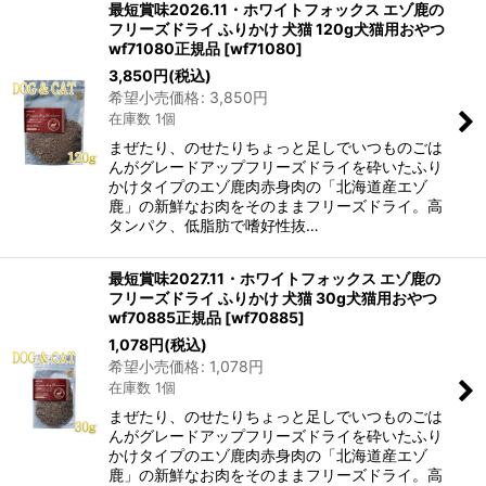
最短賞味2026.11・ホワイトフォックス エゾ鹿の
フリーズドライ ふりかけ 犬猫 120g犬猫用おやつ
wf71080正規品
[
wf71080
]
3,850
円
(税込)
希望小売価格
:
3,850
円
在庫数 1個
まぜたり、のせたりちょっと足しでいつものごは
んがグレードアップフリーズドライを砕いたふり
かけタイプのエゾ鹿肉赤身肉の「北海道産エゾ
鹿」の新鮮なお肉をそのままフリーズドライ。高
タンパク、低脂肪で嗜好性抜…
最短賞味2027.11・ホワイトフォックス エゾ鹿の
フリーズドライ ふりかけ 犬猫 30g犬猫用おやつ
wf70885正規品
[
wf70885
]
1,078
円
(税込)
希望小売価格
:
1,078
円
在庫数 1個
まぜたり、のせたりちょっと足しでいつものごは
んがグレードアップフリーズドライを砕いたふり
かけタイプのエゾ鹿肉赤身肉の「北海道産エゾ
鹿」の新鮮なお肉をそのままフリーズドライ。高