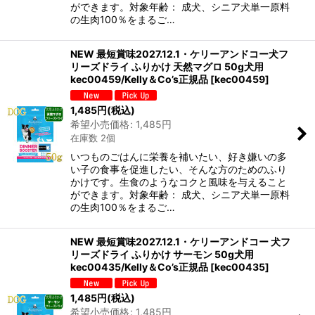
ができます。対象年齢： 成犬、シニア犬単一原料
の生肉100％をまるご…
NEW 最短賞味2027.12.1・ケリーアンドコー犬フ
リーズドライ ふりかけ 天然マグロ 50g犬用
kec00459/Kelly＆Co’s正規品
[
kec00459
]
1,485
円
(税込)
希望小売価格
:
1,485
円
在庫数 2個
いつものごはんに栄養を補いたい、好き嫌いの多
い子の食事を促進したい、そんな方のためのふり
かけです。生食のようなコクと風味を与えること
ができます。対象年齢： 成犬、シニア犬単一原料
の生肉100％をまるご…
NEW 最短賞味2027.12.1・ケリーアンドコー 犬フ
リーズドライ ふりかけ サーモン 50g犬用
kec00435/Kelly＆Co’s正規品
[
kec00435
]
1,485
円
(税込)
希望小売価格
:
1,485
円