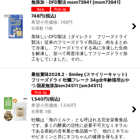
無添加・DFD製法 mom73941
[
mom73941
]
748
円
(税込)
希望小売価格
:
748
円
在庫数 11個
美味しいDFD製法（ダイレクト フリーズドライ
製法）従来のフリーズドライ商品は、肉をまとめ
て冷凍し、フリーズドライする為に冷凍した生肉
を解凍し、並べて再度冷凍してフリーズドライ加
工をしていました。その…
最短賞味2028.2・Smiley (スマイリーキャット)
フリーズドライ 牡蠣フレーク 34g全年齢猫用おや
つ 国産無添加sm34511
[
sm34511
]
1,540
円
(税込)
希望小売価格
:
1,540
円
在庫数 3個
牡蠣は「海のミルク」とも呼ばれる完全栄養食品
です。多くの酵素の活性に必要不可欠なミネラル
である亜鉛の含有量が食品随ーで、 他のミネラル
やピタミンと共にネコちゃんの健康を保ちます。