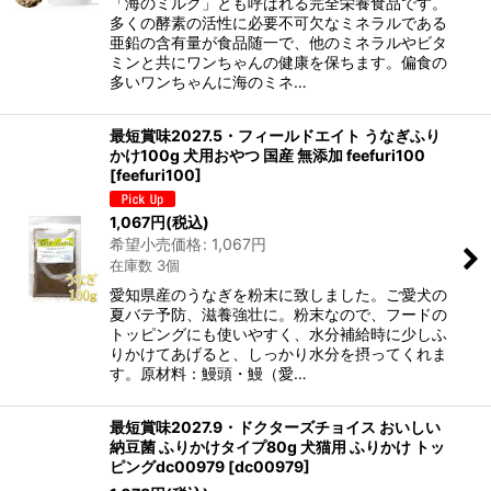
「海のミルク」とも呼ばれる完全栄養食品です。
多くの酵素の活性に必要不可欠なミネラルである
亜鉛の含有量が食品随一で、他のミネラルやビタ
ミンと共にワンちゃんの健康を保ちます。偏食の
多いワンちゃんに海のミネ…
最短賞味2027.5・フィールドエイト うなぎふり
かけ100g 犬用おやつ 国産 無添加 feefuri100
[
feefuri100
]
1,067
円
(税込)
希望小売価格
:
1,067
円
在庫数 3個
愛知県産のうなぎを粉末に致しました。ご愛犬の
夏バテ予防、滋養強壮に。粉末なので、フードの
トッピングにも使いやすく、水分補給時に少しふ
りかけてあげると、しっかり水分を摂ってくれま
す。原材料：鰻頭・鰻（愛…
最短賞味2027.9・ドクターズチョイス おいしい
納豆菌 ふりかけタイプ80g 犬猫用 ふりかけ トッ
ピングdc00979
[
dc00979
]