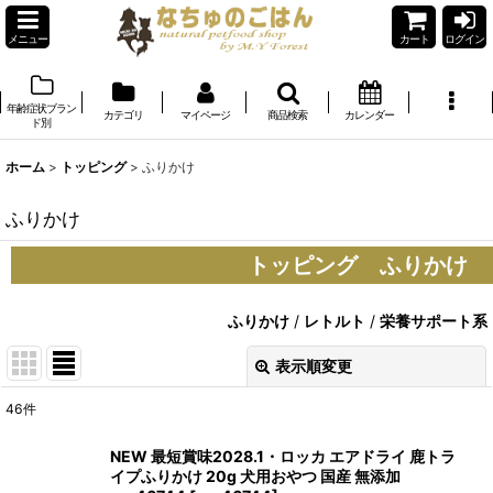
メニュー
カート
ログイン
年齢症状ブラン
カテゴリ
マイページ
商品検索
カレンダー
ド別
ホーム
>
トッピング
>
ふりかけ
ふりかけ
トッピング ふりかけ
ふりかけ
/
レトルト
/
栄養サポート系
表示順変更
閉じる
46
件
表示数
:
NEW 最短賞味2028.1・ロッカ エアドライ 鹿トラ
イプふりかけ 20g 犬用おやつ 国産 無添加
在庫あり