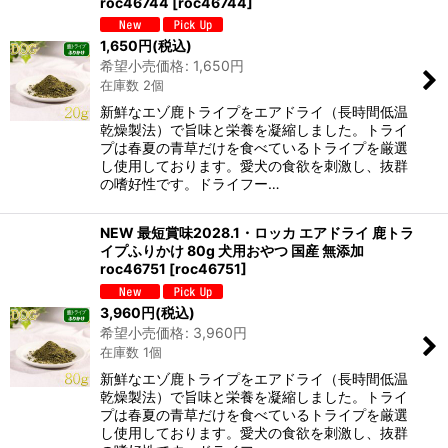
roc46744
[
roc46744
]
並び順
:
1,650
円
(税込)
希望小売価格
:
1,650
円
在庫数 2個
絞り込む
新鮮なエゾ鹿トライプをエアドライ（長時間低温
乾燥製法）で旨味と栄養を凝縮しました。トライ
プは春夏の青草だけを食べているトライプを厳選
し使用しております。愛犬の食欲を刺激し、抜群
の嗜好性です。ドライフー…
NEW 最短賞味2028.1・ロッカ エアドライ 鹿トラ
イプふりかけ 80g 犬用おやつ 国産 無添加
roc46751
[
roc46751
]
3,960
円
(税込)
希望小売価格
:
3,960
円
在庫数 1個
新鮮なエゾ鹿トライプをエアドライ（長時間低温
乾燥製法）で旨味と栄養を凝縮しました。トライ
プは春夏の青草だけを食べているトライプを厳選
し使用しております。愛犬の食欲を刺激し、抜群