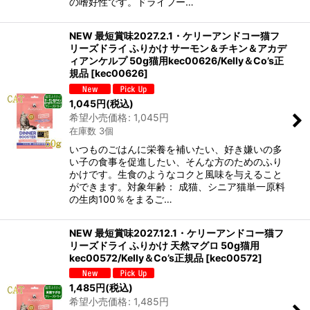
の嗜好性です。ドライフー…
NEW 最短賞味2027.2.1・ケリーアンドコー猫フ
リーズドライ ふりかけ サーモン＆チキン＆アカデ
ィアンケルプ 50g猫用kec00626/Kelly＆Co’s正
規品
[
kec00626
]
1,045
円
(税込)
希望小売価格
:
1,045
円
在庫数 3個
いつものごはんに栄養を補いたい、好き嫌いの多
い子の食事を促進したい、そんな方のためのふり
かけです。生食のようなコクと風味を与えること
ができます。対象年齢： 成猫、シニア猫単一原料
の生肉100％をまるご…
NEW 最短賞味2027.12.1・ケリーアンドコー猫フ
リーズドライ ふりかけ 天然マグロ 50g猫用
kec00572/Kelly＆Co’s正規品
[
kec00572
]
1,485
円
(税込)
希望小売価格
:
1,485
円