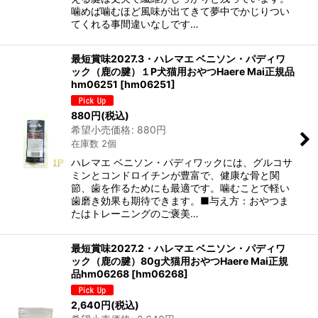
噛めば噛むほど風味が出てきて夢中でかじりつい
てくれる事間違いなしです…
最短賞味2027.3・ハレマエ ベニソン・パディワ
ック（鹿の腱）１P犬猫用おやつHaere Mai正規品
hm06251
[
hm06251
]
880
円
(税込)
希望小売価格
:
880
円
在庫数 2個
ハレマエ ベニソン・パディワックには、グルコサ
ミンとコンドロイチンが豊富で、健康な骨と関
節、歯を作るためにも最適です。噛むことで軽い
歯磨き効果も期待できます。■与え方：おやつま
たはトレーニングのご褒美…
最短賞味2027.2・ハレマエ ベニソン・パディワ
ック（鹿の腱）80g犬猫用おやつHaere Mai正規
品hm06268
[
hm06268
]
2,640
円
(税込)