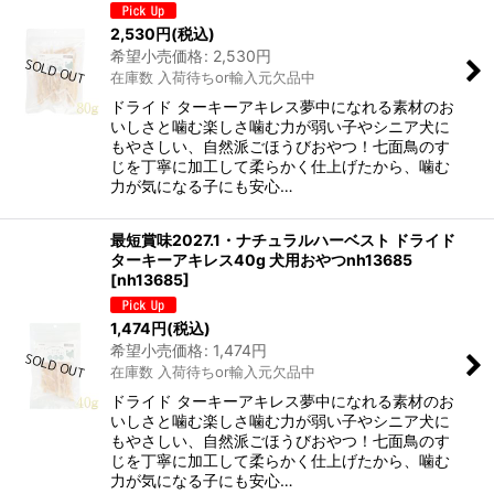
2,530
円
(税込)
希望小売価格
:
2,530
円
在庫数 入荷待ちor輸入元欠品中
ドライド ターキーアキレス夢中になれる素材のお
いしさと噛む楽しさ噛む力が弱い子やシニア犬に
もやさしい、自然派ごほうびおやつ！七面鳥のす
じを丁寧に加工して柔らかく仕上げたから、噛む
力が気になる子にも安心…
最短賞味2027.1・ナチュラルハーベスト ドライド
ターキーアキレス40g 犬用おやつnh13685
[
nh13685
]
1,474
円
(税込)
希望小売価格
:
1,474
円
在庫数 入荷待ちor輸入元欠品中
ドライド ターキーアキレス夢中になれる素材のお
いしさと噛む楽しさ噛む力が弱い子やシニア犬に
もやさしい、自然派ごほうびおやつ！七面鳥のす
じを丁寧に加工して柔らかく仕上げたから、噛む
力が気になる子にも安心…