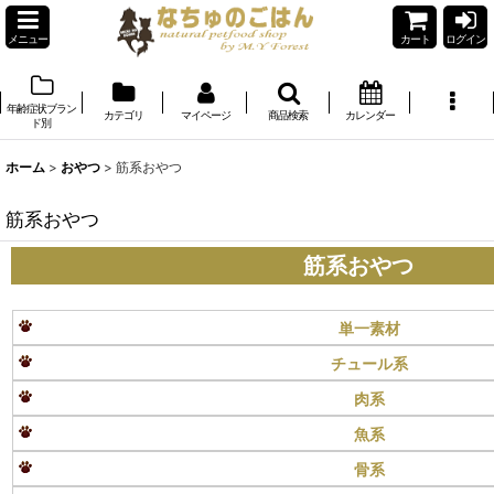
メニュー
カート
ログイン
年齢症状ブラン
カテゴリ
マイページ
商品検索
カレンダー
ド別
ホーム
>
おやつ
>
筋系おやつ
筋系おやつ
筋系おやつ
単一素材
チュール系
肉系
魚系
骨系