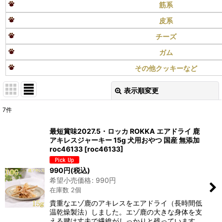
筋系
皮系
チーズ
ガム
その他クッキーなど
表示順変更
閉じる
7
件
表示数
:
最短賞味2027.5・ロッカ ROKKA エアドライ 鹿
アキレスジャーキー 15g 犬用おやつ 国産 無添加
在庫あり
roc46133
[
roc46133
]
並び順
:
990
円
(税込)
希望小売価格
:
990
円
在庫数 2個
絞り込む
貴重なエゾ鹿のアキレスをエアドライ（長時間低
温乾燥製法）しました。エゾ鹿の大きな身体を支
える腱は丈夫で繊維がしっかりと残っています。