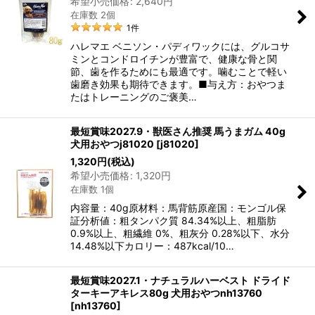
希望小売価格
:
2,640
円
在庫数 2個
1
件
ハレマエ ベニソン・パディワックには、グルコサ
ミンとコンドロイチンが豊富で、健康な骨と関
節、歯を作るためにも最適です。噛むことで軽い
歯磨き効果も期待できます。■与え方：おやつま
たはトレーニングのご褒美…
最短賞味2027.9・獣医さん推奨 馬うまガム 40g
犬用おやつj81020
[
j81020
]
1,320
円
(税込)
希望小売価格
:
1,320
円
在庫数 1個
内容量：40g原材料：馬背筋原産国：モンゴル保
証分析値：粗タンパク質 84.34%以上、粗脂肪
0.9%以上、粗繊維 0%、粗灰分 0.28%以下、水分
14.48%以下カロリー：487kcal/10…
最短賞味2027.1・ナチュラルハーベスト ドライド
ターキーアキレス80g 犬用おやつnh13760
[
nh13760
]