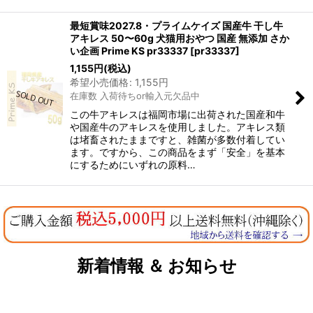
最短賞味2027.8・プライムケイズ 国産牛 干し牛
アキレス 50〜60g 犬猫用おやつ 国産 無添加 さか
い企画 Prime KS pr33337
[
pr33337
]
1,155
円
(税込)
希望小売価格
:
1,155
円
在庫数 入荷待ちor輸入元欠品中
この牛アキレスは福岡市場に出荷された国産和牛
や国産牛のアキレスを使用しました。アキレス類
は堵畜されたままですと、雑菌が多数付着してい
ます。ですから、この商品をまず「安全」を基本
にするためにいずれの原料…
新着情報 ＆ お知らせ