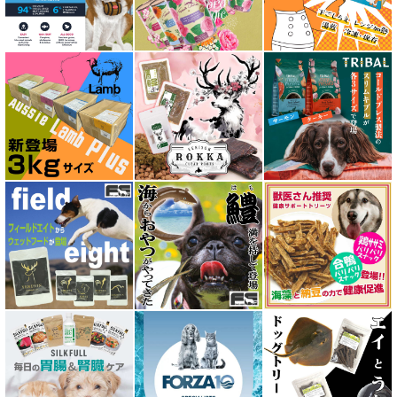
アルモネイチャー almo nature
アンブロシア AMBROSIA
アートゥー AATU
アーテミス ARTEMIS
イティ iti
ウェルネス ヘルシーバランス
ウルフブラット WOLFSBLUT
エーワン AWAN DOG FOOD
エーにゃん Anyan 猫用おやつ
エクイリブリア EQUILIBRIA