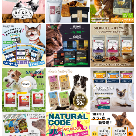
口腔内・喉ケア対応商品 猫用
食欲サポート対応キャットフード
肝臓ケア対応キャットフード
免疫サポート 猫用
低脂肪 ドライフード for CAT
水分補給用ウェットフード for CAT
特集 穀物不使用 キャットフード（ドライ）