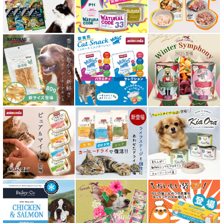
エアドライ キャットフード
フリーズドライ キャットフード
おやつ全アイテム
素材そのまま
アイファクトリーおやつ
アタスキャット Aatas Cat
アディクション Addiction
アニモンダ ANIMONDA
アマノヴァ Amanova