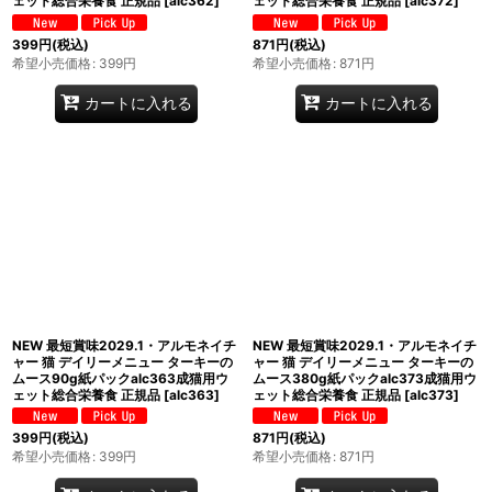
ェット総合栄養食 正規品
[
alc362
]
ェット総合栄養食 正規品
[
alc372
]
399
円
(税込)
871
円
(税込)
希望小売価格
:
399
円
希望小売価格
:
871
円
カートに入れる
カートに入れる
NEW 最短賞味2029.1・アルモネイチ
NEW 最短賞味2029.1・アルモネイチ
ャー 猫 デイリーメニュー ターキーの
ャー 猫 デイリーメニュー ターキーの
ムース90g紙パックalc363成猫用ウ
ムース380g紙パックalc373成猫用ウ
ェット総合栄養食 正規品
[
alc363
]
ェット総合栄養食 正規品
[
alc373
]
399
円
(税込)
871
円
(税込)
希望小売価格
:
399
円
希望小売価格
:
871
円