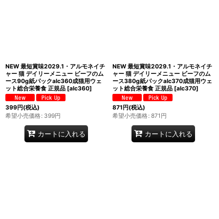
NEW 最短賞味2029.1・アルモネイチ
NEW 最短賞味2029.1・アルモネイチ
ャー 猫 デイリーメニュー ビーフのム
ャー 猫 デイリーメニュー ビーフのム
ース90g紙パックalc360成猫用ウェ
ース380g紙パックalc370成猫用ウェ
ット総合栄養食 正規品
[
alc360
]
ット総合栄養食 正規品
[
alc370
]
399
円
(税込)
871
円
(税込)
希望小売価格
:
399
円
希望小売価格
:
871
円
カートに入れる
カートに入れる