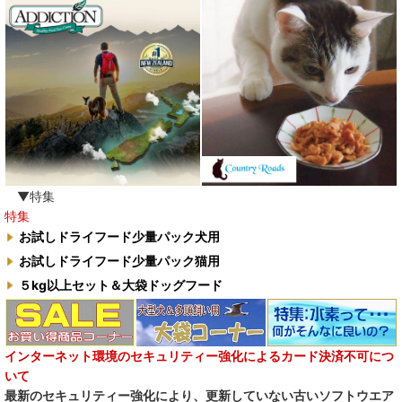
わんぽうやく
ワフ WOOF
ナチュラル重曹 アイテム合同会社
水素シリーズ
臭わない袋BOS
▼特集
特集
自然流
お試しドライフード少量パック犬用
お試しドライフード少量パック猫用
M.Y Forest推奨品
５kg以上セット＆大袋ドッグフード
フォルツァ10犬キャンペーン
一口笑 Ikkosho
インターネット環境のセキュリティー強化によるカード決済不可につ
いて
デイリーディライト DAILY DELIGHT
最新のセキュリティー強化により、更新していない古いソフトウエア