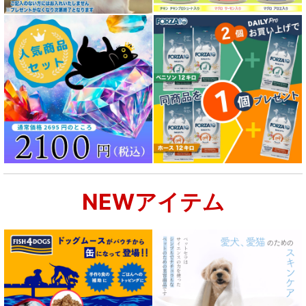
成犬用 フード for DOG
シニア犬用フード for DOG
食物アレルギー対応 ドッグフード
腎臓ケア対応ドッグフード
関節サポート対応 フード for DOG
NEWアイテム
肝臓ケア対応ドッグフード
肥満ケア対応 フード for DOG
泌尿器ケア対応 フード for DOG