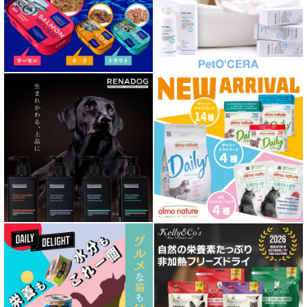
胃腸ケア対応 フード for DOG
口腔内・喉ケア対応商品 犬用
心臓ケア対応ドッグフード
皮膚・被毛ケア対応 フード for DOG
低脂肪 ドライフード for DOG
特集 ドッグフードの涙やけ対策
特集 穀物不使用 ドッグフード（ドライ）