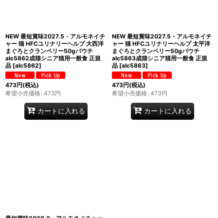
NEW 最短賞味2027.5・アルモネイチ
NEW 最短賞味2027.5・アルモネイチ
ャー 猫 HFCユリナリーヘルプ 大西洋
ャー 猫 HFCユリナリーヘルプ 太平洋
まぐろとクランベリー50gパウチ
まぐろとクランベリー50gパウチ
alc5862成猫シニア猫用一般食 正規
alc5863成猫シニア猫用一般食 正規
品
[
alc5862
]
品
[
alc5863
]
473
円
(税込)
473
円
(税込)
希望小売価格
:
473
円
希望小売価格
:
473
円
カートに入れる
カートに入れる