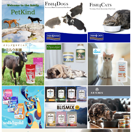
ホワイトフォックス
ボンショーズペット bonnechose pet
ママクック
ミャウ MEOW
ミャオイングヘッズ MEOWING HEADS
ミルク本舗
ムーラムーラ Moora Moora
ルイトモ RUITOMO
ロザイボトル
ロッカ ROKKA
ワイルドランド Wildes Land