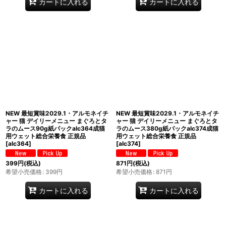
カートに入れる
カートに入れる
NEW 最短賞味2029.1・アルモネイチ
NEW 最短賞味2029.1・アルモネイチ
ャー 猫 デイリーメニュー まぐろとタ
ャー 猫 デイリーメニュー まぐろとタ
ラのムース90g紙パックalc364成猫
ラのムース380g紙パックalc374成猫
用ウェット総合栄養食 正規品
用ウェット総合栄養食 正規品
[
alc364
]
[
alc374
]
399
円
(税込)
871
円
(税込)
希望小売価格
:
399
円
希望小売価格
:
871
円
カートに入れる
カートに入れる