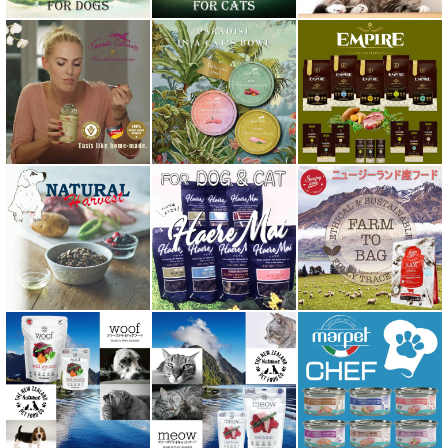
ハーロウブレンド Harlow Blend
バイオトロール・バイオフレッシュ Byotrol
バリアサプリ
Haere Mai ハレマエ
阪急ハロードッグ
プロバイオデンタルPet
ビィ・ナチュラル be-NatuRal
ヒマラヤ ドッグ チーズ チュウ
ファープラスト 歯みがきガム
フィッシュ4 ペットフード正規品
フィールドエイト