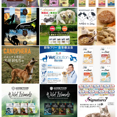
テラフェリス TerraFelis
テラカニス ハーバルヒーローズ
トライバル TRIBAL
ナチュラルコード NATURAL CODE
ナチュラルハーベスト Natural Harvest
Nanki Japan ナンキジャパン
ニュートライプ NUTRIPE
ｐＨ バランス キャット ウォーター
ネイチャーベット NaturVet
バーキングヘッズ BARKING HEADS