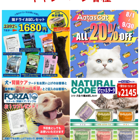
特集 グリーントライプ（第４胃）とは
特集 フリーズドライ
特集 エアドライフード
特殊製法のドッグフード
特殊製法のキャットフード
全年齢対応 フード for DOG
パピー用 フード for DOG