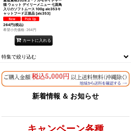
最短賞味2028.2・アルモネイチャー
猫 ウェット デイリーメニュー 七面鳥
入りのソフトムース 100g alc353キ
ャットフード正規品
[
alc353
]
264
円
(税込)
希望小売価格
:
264
円
カートに入れる
特集で絞り込む
なちゅのオリジナルセット
お試しドライフード少量パック犬用
新着情報 ＆ お知らせ
お試しドライフード少量パック猫用
キャンペーン各種
特集：大型犬＆多頭飼い用：セット＆大袋ドッグフード