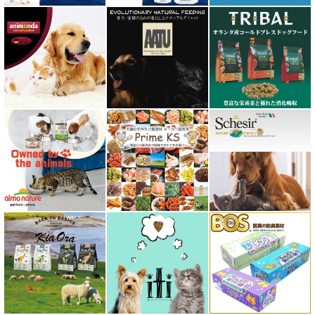
フォルツァ10 FORZA10
プライムケイズ さかい企画
ブリスミックス BLISMIX
プレスティージ PRESTIGE
プロデン ProDen
ベイリーコー Bailey+Co
ベッツソリューション VetSolution
ベッツラボ Vets Labo
ペットカインド PetKind
ペトコト PETOKOTO