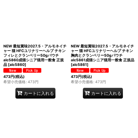
NEW 最短賞味2027.5・アルモネイチ
NEW 最短賞味2027.5・アルモネイチ
ャー 猫 HFCユリナリーヘルプ チキン
ャー 猫 HFCユリナリーヘルプ チキン
フィレとクランベリー50gパウチ
胸肉とクランベリー50gパウチ
alc5860成猫シニア猫用一般食 正規
alc5861成猫シニア猫用一般食 正規品
品
[
alc5860
]
[
alc5861
]
473
円
(税込)
473
円
(税込)
希望小売価格
:
473
円
希望小売価格
:
473
円
カートに入れる
カートに入れる