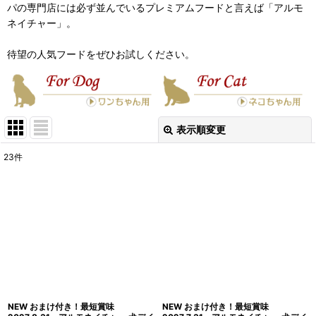
パの専門店には必ず並んでいるプレミアムフードと言えば「アルモ
ネイチャー」。
待望の人気フードをぜひお試しください。
表示順変更
閉じる
23
件
表示数
:
在庫あり
並び順
:
絞り込む
NEW おまけ付き！最短賞味
NEW おまけ付き！最短賞味