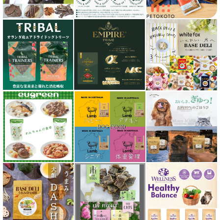
シグネチャー７（Signature7）正規輸入品
シシア Schesir
獣医さん推奨シリーズ
シルクフル SILKFULL
ジーランディア Zealandia
スマイリー Smiley
ソウルメイト SoulMate
ソリッドゴールド Solid Gold
ディアブロ（Deer Blow）
テラカニス TerraCanis