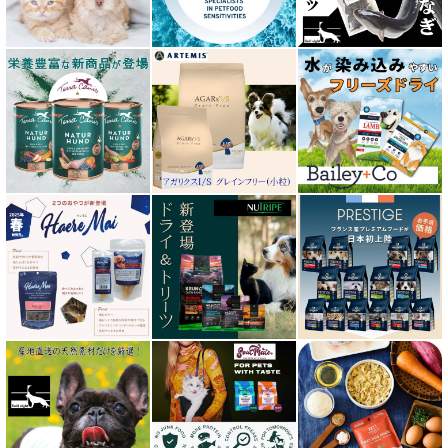
エンパイア EMPIRE
オージー ラム プラス Aussie Lamb Plus
カントリーロード Country Roads
キアオラ kiaora
キャノフィラ
グリーンフィッシュ GreenFish
ケリーアンドコー Kelly＆Co’s
サンデーペッツ Sunday Pets
サンユー研究所
シェフ SHEF