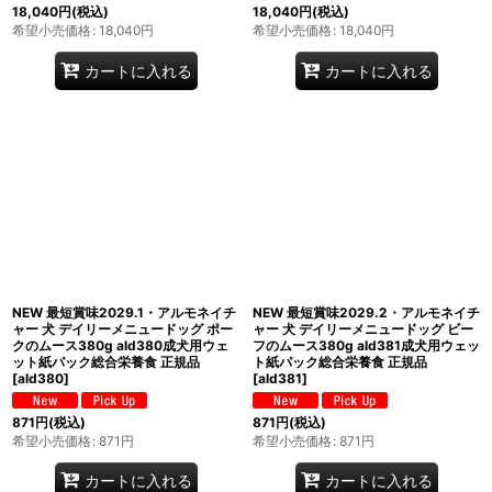
18,040
円
(税込)
18,040
円
(税込)
希望小売価格
:
18,040
円
希望小売価格
:
18,040
円
カートに入れる
カートに入れる
NEW 最短賞味2029.1・アルモネイチ
NEW 最短賞味2029.2・アルモネイチ
ャー 犬 デイリーメニュードッグ ポー
ャー 犬 デイリーメニュードッグ ビー
クのムース380g ald380成犬用ウェ
フのムース380g ald381成犬用ウェッ
ット紙パック総合栄養食 正規品
ト紙パック総合栄養食 正規品
[
ald380
]
[
ald381
]
871
円
(税込)
871
円
(税込)
希望小売価格
:
871
円
希望小売価格
:
871
円
カートに入れる
カートに入れる