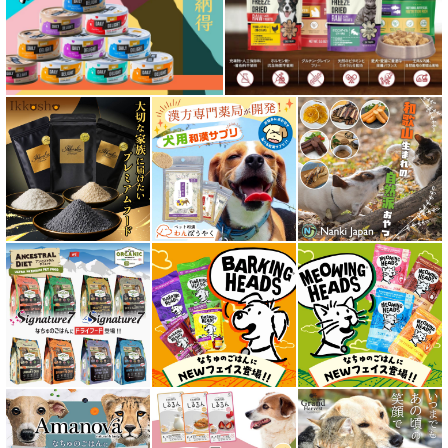
フリーズドライ ドッグフード
エアドライ ドッグフード
愛猫用ウェット300円以下コーナー
全年齢対応 フード for CAT
キトン用 フード for CAT
成猫用 フード for CAT
シニア猫用 フード for CAT