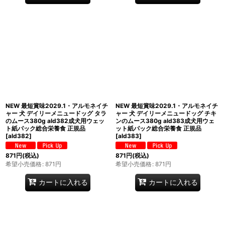
NEW 最短賞味2029.1・アルモネイチ
NEW 最短賞味2029.1・アルモネイチ
ャー 犬 デイリーメニュードッグ タラ
ャー 犬 デイリーメニュードッグ チキ
のムース380g ald382成犬用ウェッ
ンのムース380g ald383成犬用ウェ
ト紙パック総合栄養食 正規品
ット紙パック総合栄養食 正規品
[
ald382
]
[
ald383
]
871
円
(税込)
871
円
(税込)
希望小売価格
:
871
円
希望小売価格
:
871
円
カートに入れる
カートに入れる