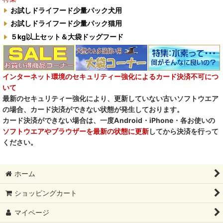
自然流
お試しドライフード少量パック犬用
お試しドライフード少量パック猫用
M.Y Forest推奨品
５kg以上セット＆大袋ドッグフード
フォルツァ10犬キャンペーン
一口笑 Ikkosho
インターネット環境のセキュリティー強化によるカード決済不可につ
いて
デイリーディライト DAILY DELIGHT
最新のセキュリティー強化により、更新していない古いソフトウエア
の場合、カード決済ができない状態が発生しております。
RENA DOG レナドッグ
カード決済ができない場合は、一度Android・iPhone・各お使いの
ソフトウエアやブラウザーを最新の状態に更新
してから決済を行って
PetO’CERA ペットセラ
ください。
ホーム
ショッピングカート
マイページ