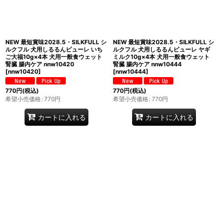
NEW 最短賞味2028.5・SILKFULL シ
NEW 最短賞味2028.5・SILKFULL シ
ルクフル 犬用しるるんピューレ いち
ルクフル 犬用しるるんピューレ ヤギ
ご大福10g×4本 犬用一般食ウェット
ミルク10g×4本 犬用一般食ウェット
腎臓 腸内ケア nnw10420
腎臓 腸内ケア nnw10444
[
nnw10420
]
[
nnw10444
]
770
円
(税込)
770
円
(税込)
希望小売価格
:
770
円
希望小売価格
:
770
円
カートに入れる
カートに入れる