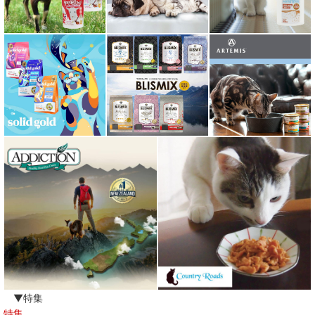
ムーラムーラ Moora Moora
ルイトモ RUITOMO
ロザイボトル
ロッカ ROKKA
ワイルドランド Wildes Land
わんぽうやく
ワフ WOOF
ナチュラル重曹 アイテム合同会社
水素シリーズ
臭わない袋BOS
▼特集
特集