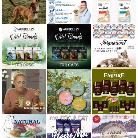
ニュートライプ NUTRIPE
ｐＨ バランス キャット ウォーター
ネイチャーベット NaturVet
バーキングヘッズ BARKING HEADS
ハーロウブレンド Harlow Blend
バイオトロール・バイオフレッシュ Byotrol
バリアサプリ
Haere Mai ハレマエ
阪急ハロードッグ
プロバイオデンタルPet