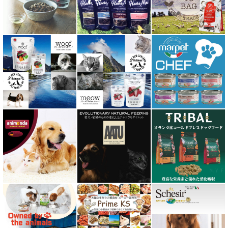
ビィ・ナチュラル be-NatuRal
ヒマラヤ ドッグ チーズ チュウ
ファープラスト 歯みがきガム
フィッシュ4 ペットフード正規品
フィールドエイト
フォルツァ10 FORZA10
プライムケイズ さかい企画
ブリスミックス BLISMIX
プレスティージ PRESTIGE
プロデン ProDen