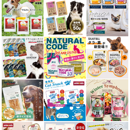
低脂肪 ドライフード for CAT
水分補給用ウェットフード for CAT
特集 穀物不使用 キャットフード（ドライ）
エアドライ キャットフード
フリーズドライ キャットフード
おやつ全アイテム
素材そのまま