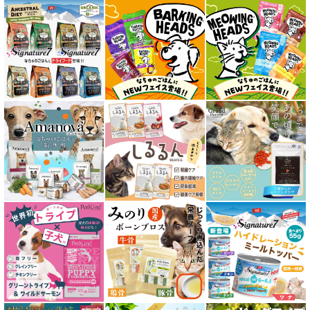
キトン用 フード for CAT
成猫用 フード for CAT
シニア猫用 フード for CAT
皮膚・被毛ケア対応 フード for CAT
食物アレルギー対応キャットフード
腎臓ケア対応キャットフード
関節サポート対応 フード for CAT