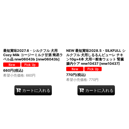
在庫あり
並び順
:
絞り込む
最短賞味2027.6・シルクフル 犬用
NEW 最短賞味2028.5・SILKFULL シ
Cozy Milk コージーミルク甘酒 簡易ラ
ルクフル 犬用しるるんピューレ チキ
ベル品 nnw06043b
[
nnw06043b
]
ン10g×4本 犬用一般食ウェット 腎臓
腸内ケア nnw10437
[
nnw10437
]
660
円
(税込)
770
円
(税込)
希望小売価格
:
660
円
希望小売価格
:
770
円
カートに入れる
カートに入れる