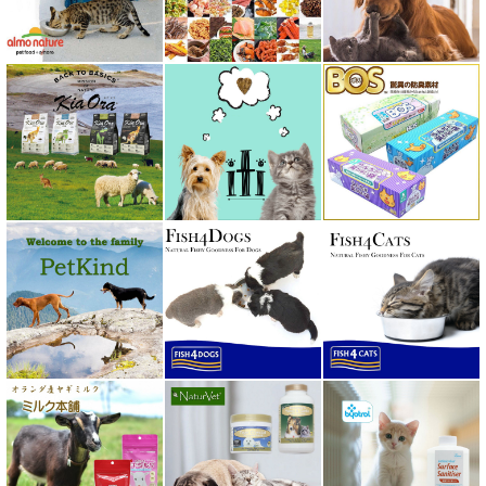
ベイリーコー Bailey+Co
ベッツソリューション VetSolution
ベッツラボ Vets Labo
ペットカインド PetKind
ペトコト PETOKOTO
ホワイトフォックス
ボンショーズペット bonnechose pet
ママクック
ミャウ MEOW
ミャオイングヘッズ MEOWING HEADS
ミルク本舗