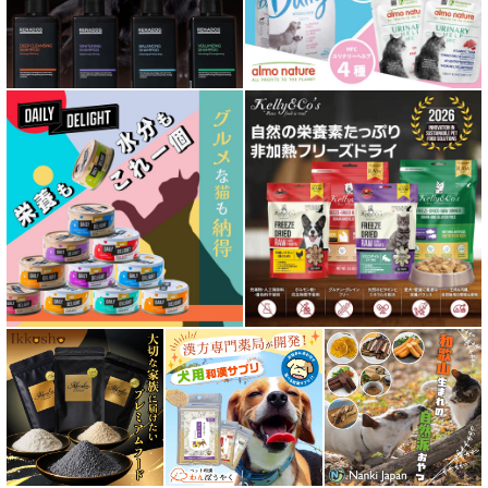
皮膚・被毛ケア対応 フード for DOG
低脂肪 ドライフード for DOG
特集 ドッグフードの涙やけ対策
特集 穀物不使用 ドッグフード（ドライ）
フリーズドライ ドッグフード
エアドライ ドッグフード
愛猫用ウェット300円以下コーナー
全年齢対応 フード for CAT