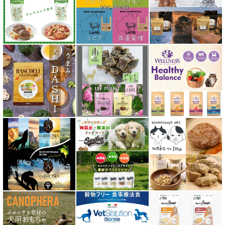
ソウルメイト SoulMate
ソリッドゴールド Solid Gold
ディアブロ（Deer Blow）
テラカニス TerraCanis
テラフェリス TerraFelis
テラカニス ハーバルヒーローズ
トライバル TRIBAL
ナチュラルコード NATURAL CODE
ナチュラルハーベスト Natural Harvest
Nanki Japan ナンキジャパン