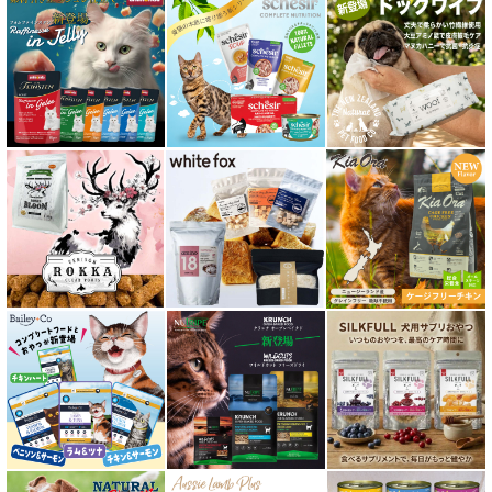
糖尿ケア対応 フード for CAT
肥満ケア対応 フード for CAT
泌尿器ケア対応 フード for CAT
胃腸ケア対応 フード for CAT
口腔内・喉ケア対応商品 猫用
食欲サポート対応キャットフード
肝臓ケア対応キャットフード
免疫サポート 猫用