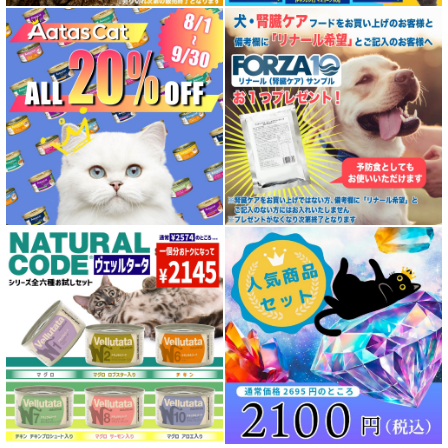
特殊製法のキャットフード
全年齢対応 フード for DOG
パピー用 フード for DOG
成犬用 フード for DOG
シニア犬用フード for DOG
食物アレルギー対応 ドッグフード
腎臓ケア対応ドッグフード