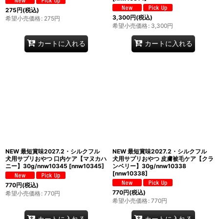
275
円
(税込)
3,300
円
(税込)
希望小売価格
:
275
円
希望小売価格
:
3,300
円
カートに入れる
カートに入れる
NEW 最短賞味2027.2・シルクフル
NEW 最短賞味2027.2・シルクフル
犬用サプリおやつ 口内ケア【マヌカハ
犬用サプリおやつ 皮膚被毛ケア【クラ
ニー】30g/nnw10345
[
nnw10345
]
ンベリー】30g/nnw10338
[
nnw10338
]
770
円
(税込)
770
円
(税込)
希望小売価格
:
770
円
希望小売価格
:
770
円
カートに入れる
カートに入れる