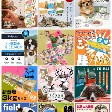
アイファクトリーおやつ
アタスキャット Aatas Cat
アディクション Addiction
アニモンダ ANIMONDA
アマノヴァ Amanova
アルモネイチャー almo nature
アンブロシア AMBROSIA
アートゥー AATU
アーテミス ARTEMIS
イティ iti
ウェルネス ヘルシーバランス