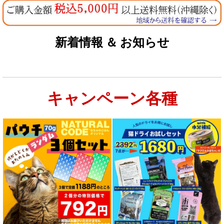
なちゅのオリジナルセット
お試しドライフード少量パック犬用
新着情報 ＆ お知らせ
お試しドライフード少量パック猫用
キャンペーン各種
特集：大型犬＆多頭飼い用：セット＆大袋ドッグフード
特集 グリーントライプ（第４胃）とは
特集 フリーズドライ
特集 エアドライフード
特殊製法のドッグフード