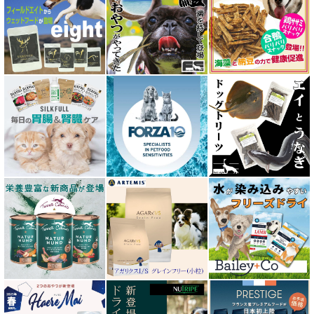
ウルフブラット WOLFSBLUT
エーワン AWAN DOG FOOD
エーにゃん Anyan 猫用おやつ
エクイリブリア EQUILIBRIA
エンパイア EMPIRE
オージー ラム プラス Aussie Lamb Plus
カントリーロード Country Roads
キアオラ kiaora
キャノフィラ
グリーンフィッシュ GreenFish