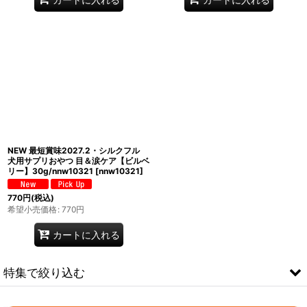
NEW 最短賞味2027.2・シルクフル
犬用サプリおやつ 目＆涙ケア【ビルベ
リー】30g/nnw10321
[
nnw10321
]
770
円
(税込)
希望小売価格
:
770
円
カートに入れる
特集で絞り込む