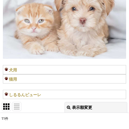
犬用
猫用
しるるんピューレ
表示順変更
閉じる
11
件
表示数
: