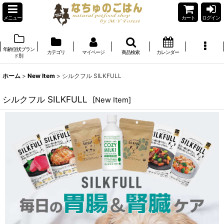
メニュー
カート
ログイン
年齢症状ブラン
カテゴリ
マイページ
商品検索
カレンダー
ド別
ホーム
>
New Item
>
シルクフル SILKFULL
シルクフル SILKFULL
[
New Item
]