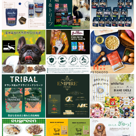
ケリーアンドコー Kelly＆Co’s
サンデーペッツ Sunday Pets
サンユー研究所
シェフ SHEF
シグネチャー７（Signature7）正規輸入品
シシア Schesir
獣医さん推奨シリーズ
シルクフル SILKFULL
ジーランディア Zealandia
スマイリー Smiley