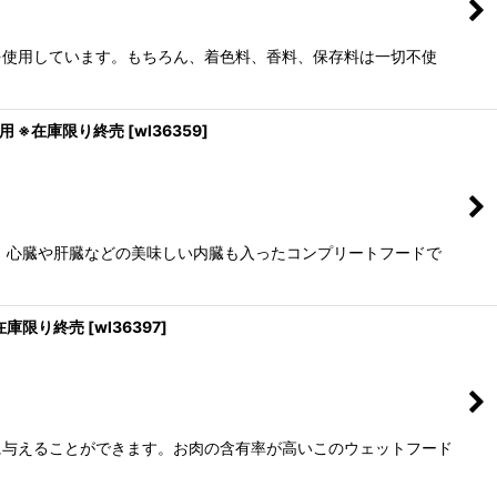
のを使用しています。もちろん、着色料、香料、保存料は一切不使
使用 ※在庫限り終売
[
wl36359
]
え、心臓や肝臓などの美味しい内臓も入ったコンプリートフードで
※在庫限り終売
[
wl36397
]
に与えることができます。お肉の含有率が高いこのウェットフード