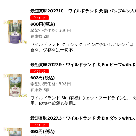
最短賞味2027.10・ワイルドランド 犬 鹿 パンプキン入
660
円
(税込)
希望小売価格
:
660
円
在庫数 2個
ワイルドランド クラシックラインのおいしいレシピは
香料、保存料は一切不…
最短賞味2027.9・ワイルドランド 犬 Bio ビーフwi
693
円
(税込)
希望小売価格
:
693
円
在庫数 5個
ワイルドランド Bio (有機) ウェットフードライ
用。砂糖や穀類も使用…
最短賞味2027.3・ワイルドランド 犬 Bio ダックwi
693
円
(税込)