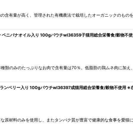
ンは、肉の含有量が高く、管理された有機農法で栽培したオーガニックのも
ン ベニバナオイル入り 100gパウチwl36359子猫用総合栄養食/穀物不
は1種類のみのたっぷりなお肉で含有量は70％。低脂肪の鶏ムネ肉に加
ランベリー入り 100gパウチwl36397成猫用総合栄養食/穀物不使用 
質な原材料のみを使用し、またタンパク質が豊富で健康的な食事を愛猫