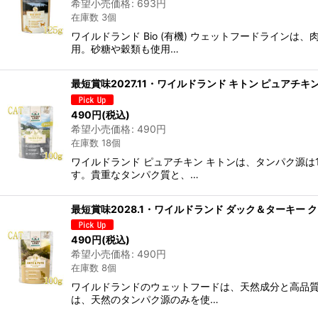
希望小売価格
:
693
円
在庫数 3個
ワイルドランド Bio (有機) ウェットフードライ
用。砂糖や穀類も使用…
最短賞味2027.11・ワイルドランド キトン ピュアチキ
490
円
(税込)
希望小売価格
:
490
円
在庫数 18個
ワイルドランド ピュアチキン キトンは、タンパク源
す。貴重なタンパク質と、…
最短賞味2028.1・ワイルドランド ダック＆ターキー ク
490
円
(税込)
希望小売価格
:
490
円
在庫数 8個
ワイルドランドのウェットフードは、天然成分と高品
は、天然のタンパク源のみを使…