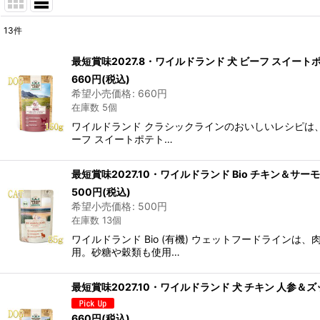
13
件
表示数
:
最短賞味2027.8・ワイルドランド 犬 ビーフ スイー
在庫あり
660
円
(税込)
希望小売価格
:
660
円
在庫数 5個
並び順
:
ワイルドランド クラシックラインのおいしいレシピは、
ーフ スイートポテト…
最短賞味2027.10・ワイルドランド Bio チキン＆サ
500
円
(税込)
希望小売価格
:
500
円
在庫数 13個
ワイルドランド Bio (有機) ウェットフードライ
用。砂糖や穀類も使用…
最短賞味2027.10・ワイルドランド 犬 チキン 人参＆
660
円
(税込)