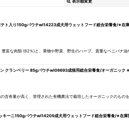
表示順変更
トポテト入り150gパウチwl14223成犬用ウェットフード総合栄養食/※在
豊富な肉類 (62％)と、果物や野菜、野生のハーブ、貴重なベニバナ
絞り込む
ーモン クランベリー 85gパウチwl06693成猫用総合栄養食/オーガニック
ンは、肉の含有量が高く、管理された有機農法で栽培したオーガニックのも
ズッキーニ150gパウチwl14209成犬用ウェットフード総合栄養食/※在