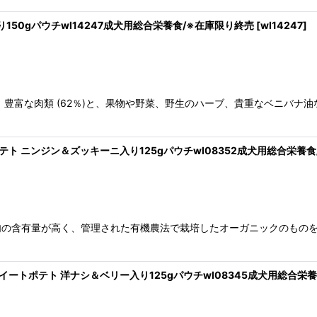
り150gパウチwl14247成犬用総合栄養食/※在庫限り終売
[
wl14247
]
、豊富な肉類 (62％)と、果物や野菜、野生のハーブ、貴重なベニバナ
thポテト ニンジン＆ズッキーニ入り125gパウチwl08352成犬用総合栄養
ンは、肉の含有量が高く、管理された有機農法で栽培したオーガニックのも
thスイートポテト 洋ナシ＆ベリー入り125gパウチwl08345成犬用総合栄