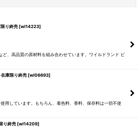
閉じる
庫限り終売
[
wl14223
]
油など、高品質の原材料を組み合わせています。ワイルドランド ビ
 ※在庫限り終売
[
wl06693
]
のを使用しています。もちろん、着色料、香料、保存料は一切不使
庫限り終売
[
wl14209
]