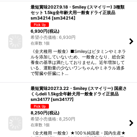
最短賞味2027.9.18・Smiley (スマイリー) 3種類
セット 1.5kg全年齢犬用一般食ドライ正規品
sm34214
[
sm34214
]
6,930
円
(税込)
希望小売価格
:
6,930
円
在庫数 1個
《全犬種用 一般食》■Smileyはビタミンやミネラ
ルを添加していないため、一般食となり、総合栄
養食の基準は満たしておりません。近年増加して
いる、運動量の少ないワンちゃんやミネラル過多
で腎臓や肝臓にト…
最短賞味2027.3.22・Smiley (スマイリー) 国産さ
くらdeli 1.5kg全年齢犬用一般食ドライ正規品
sm34177
[
sm34177
]
8,250
円
(税込)
希望小売価格
:
8,250
円
在庫数 1個
《全犬種用 一般食》★100％純国産・国内生産★