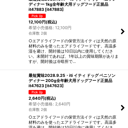
ディナー 1kg全年齢犬用ドッグフード正規品
it47883
[
it47883
]
12,100
円
(税込)
希望小売価格
:
12,100
円
在庫数 2個
○エアドライフードの保管方法イティは天然の原
材料のみを使ったエアドライフードです。高温多
湿を避け、開封後は10日以内に使用してくださ
い。未開封であれば、1年以上の賞味期限がありま
すが、開封後は冷暗所で…
最短賞味2028.9.25・iti イティ ドッグ ベニソン
ディナー 200g全年齢犬用ドッグフード正規品
it47623
[
it47623
]
2,640
円
(税込)
希望小売価格
:
2,640
円
在庫数 2個
○エアドライフードの保管方法イティは天然の原
材料のみを使ったエアドライフードです。高温多
湿を避け、開封後は10日以内に使用してくださ