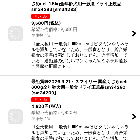
さめdeli 1.5kg全年齢犬用一般食ドライ正規品
sm34283
[
sm34283
]
9,680
円
(税込)
希望小売価格
:
9,680
円
在庫数 1個
《全犬種用 一般食》■Smileyはビタミンやミネラ
ルを添加していないため、一般食となり、総合栄
養食の基準は満たしておりません。近年増加して
いる、運動量の少ないワンちゃんやミネラル過多
で腎臓や肝臓にト…
最短賞味2026.9.21・スマイリー 国産くじらdeli
600g全年齢犬用一般食ドライ正規品sm34290
[
sm34290
]
4,620
円
(税込)
希望小売価格
:
4,620
円
在庫数 1個
《全犬種用 一般食》■Smileyはビタミンやミネラ
ルを添加していないため、一般食となり、総合栄
養食の基準は満たしておりません。近年増加して