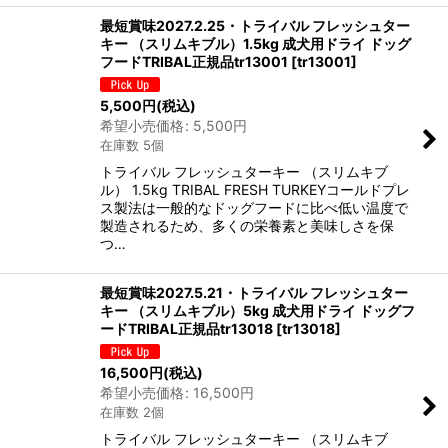
最短賞味2027.2.25・トライバル フレッシュター
キー （スリムキブル）1.5kg 成犬用ドライ ドッグ
フードTRIBAL正規品tr13001
[
tr13001
]
5,500
円
(税込)
希望小売価格
:
5,500
円
在庫数 5個
トライバル フレッシュターキー （スリムキブ
ル） 1.5kg TRIBAL FRESH TURKEYコールドプレ
ス製法は一般的なドッグフードに比べ低い温度で
製造されるため、多くの栄養素と美味しさを保
つ…
最短賞味2027.5.21・トライバル フレッシュター
キー （スリムキブル）5kg 成犬用ドライ ドッグフ
ードTRIBAL正規品tr13018
[
tr13018
]
16,500
円
(税込)
希望小売価格
:
16,500
円
在庫数 2個
トライバル フレッシュターキー （スリムキブ