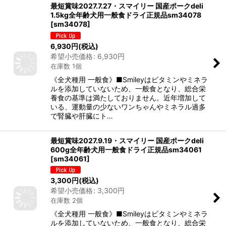
最短賞味2027.7.27・スマイリー 国産ポークdeli
1.5kg全年齢犬用一般食ドライ正規品sm34078
[
sm34078
]
6,930
円
(税込)
希望小売価格
:
6,930
円
在庫数 1個
《全犬種用 一般食》■Smileyはビタミンやミネラ
ルを添加していないため、一般食となり、総合栄
養食の基準は満たしておりません。近年増加して
いる、運動量の少ないワンちゃんやミネラル過多
で腎臓や肝臓にト…
最短賞味2027.9.19・スマイリー 国産ポークdeli
600g全年齢犬用一般食ドライ正規品sm34061
[
sm34061
]
3,300
円
(税込)
希望小売価格
:
3,300
円
在庫数 2個
《全犬種用 一般食》■Smileyはビタミンやミネラ
ルを添加していないため、一般食となり、総合栄