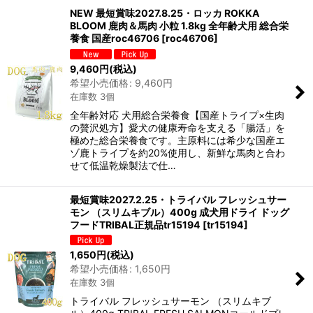
NEW 最短賞味2027.8.25・ロッカ ROKKA
BLOOM 鹿肉＆馬肉 小粒 1.8kg 全年齢犬用 総合栄
養食 国産roc46706
[
roc46706
]
9,460
円
(税込)
希望小売価格
:
9,460
円
在庫数 3個
全年齢対応 犬用総合栄養食【国産トライプ×生肉
の贅沢処方】愛犬の健康寿命を支える「腸活」を
極めた総合栄養食です。主原料には希少な国産エ
ゾ鹿トライプを約20%使用し、新鮮な馬肉と合わ
せて低温乾燥製法で仕…
最短賞味2027.2.25・トライバル フレッシュサー
モン （スリムキブル）400g 成犬用ドライ ドッグ
フードTRIBAL正規品tr15194
[
tr15194
]
1,650
円
(税込)
希望小売価格
:
1,650
円
在庫数 3個
トライバル フレッシュサーモン （スリムキブ