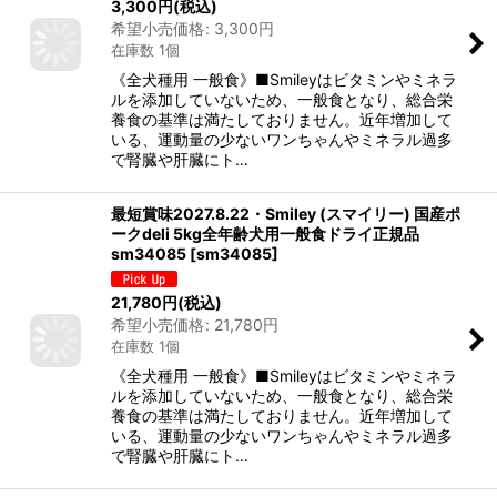
3,300
円
(税込)
希望小売価格
:
3,300
円
在庫数 1個
《全犬種用 一般食》■Smileyはビタミンやミネラ
ルを添加していないため、一般食となり、総合栄
養食の基準は満たしておりません。近年増加して
いる、運動量の少ないワンちゃんやミネラル過多
で腎臓や肝臓にト…
最短賞味2027.8.22・Smiley (スマイリー) 国産ポ
ークdeli 5kg全年齢犬用一般食ドライ正規品
sm34085
[
sm34085
]
21,780
円
(税込)
希望小売価格
:
21,780
円
在庫数 1個
《全犬種用 一般食》■Smileyはビタミンやミネラ
ルを添加していないため、一般食となり、総合栄
養食の基準は満たしておりません。近年増加して
いる、運動量の少ないワンちゃんやミネラル過多
で腎臓や肝臓にト…