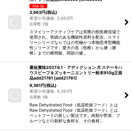
3,663
円
(税込)
希望小売価格
:
3,663
円
在庫数 2個
スマイリーアクティブケアは実際の獣医療現場で
使用され、実績のある機能性原料を配合。スマイ
リーシリーズならではの究極かつ本物思考型機能
性シリーズです。愛犬の首（頸椎）から腰（腰
椎）までの椎間板、関節の健…
最短賞味2027.6.1・アディクション 犬 ステーキハ
ウスビーフ＆ズッキーニエントリー粉末910g正規
品add21761
[
add21761
]
9,361
円
(税込)
希望小売価格
:
9,361
円
在庫数 1個
Raw Dehydrated Food（低温乾燥フード）とは
Raw Dehydrated Food（低温乾燥フード）とは、
ペットフードの新しい製法です。肉類や野菜、フ
ルーツなどの新鮮な食材を、その食材…