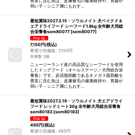
豊富に含む魚は、皮膚被毛の健康維持や、胃腸が
弱い子・シニア層にもおす…
最短賞味2027.3.15・ソウルメイト 犬ベイクド＆
エアドライフード シーフード1.8kg 全年齢犬用総
合栄養食som80077
[
som80077
]
7,150
円
(税込)
希望小売価格
:
7,150
円
在庫数 3個
ニュージーランド産の高品質なシーフードを使用
したドッグフード（オールステージ／犬用総合栄
養食）です。必須脂肪酸であるオメガ３脂肪酸を
豊富に含む魚は、皮膚被毛の健康維持や、胃腸が
弱い子・シニア層にもおす…
最短賞味2027.2.19・ソウルメイト 犬エアドライ
フード レッドミート30g 全年齢犬用総合栄養食
som80183
[
som80183
]
495
円
(税込)
希望小売価格
:
495
円