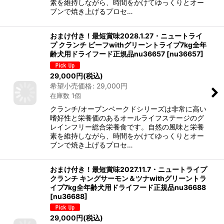
素を維持しながら、時間をかけてゆっくりとオー
ブンで焼き上げるプロセ…
おまけ付き！最短賞味2028.1.27・ニュートライ
プ クランチ ビーフwithグリーントライプ7kg全年
齢犬用ドライフード正規品nu36657
[
nu36657
]
29,000
円
(税込)
希望小売価格
:
29,000
円
在庫数 1個
クランチ/オーブンベークドシリーズは非常に高い
嗜好性と栄養価のあるオールライフステージのグ
レインフリー総合栄養食です。自然の風味と栄養
素を維持しながら、時間をかけてゆっくりとオー
ブンで焼き上げるプロセ…
おまけ付き！最短賞味2027.11.7・ニュートライプ
クランチ キングサーモン＆ツナwithグリーントラ
イプ7kg全年齢犬用ドライフード正規品nu36688
[
nu36688
]
29,000
円
(税込)