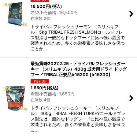
16,500
円
(税込)
希望小売価格
:
16,500
円
在庫数 2個
トライバル フレッシュサーモン （スリムキブ
ル）5kg TRIBAL FRESH SALMONコールドプレ
ス製法は一般的なドッグフードに比べ低い温度で
製造されるため、多くの栄養素と美味しさを保つ
ことが…
最短賞味2027.2.25・トライバル フレッシュター
キー （スリムキブル）400g 成犬用ドライ ドッグ
フードTRIBAL正規品tr15200
[
tr15200
]
1,650
円
(税込)
希望小売価格
:
1,650
円
在庫数 4個
トライバル フレッシュターキー （スリムキブ
ル） 400g TRIBAL FRESH TURKEYコールドプレ
ス製法は一般的なドッグフードに比べ低い温度で
製造されるため、多くの栄養素と美味しさを保つ
こ…