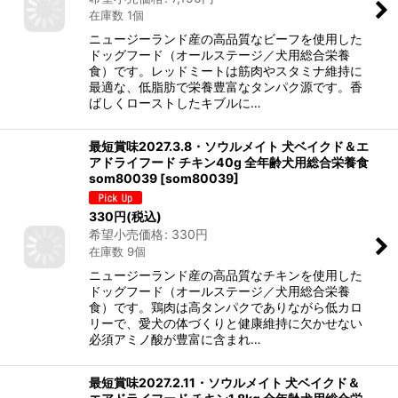
在庫数 1個
ニュージーランド産の高品質なビーフを使用した
ドッグフード（オールステージ／犬用総合栄養
食）です。レッドミートは筋肉やスタミナ維持に
最適な、低脂肪で栄養豊富なタンパク源です。香
ばしくローストしたキブルに…
最短賞味2027.3.8・ソウルメイト 犬ベイクド＆エ
アドライフード チキン40g 全年齢犬用総合栄養食
som80039
[
som80039
]
330
円
(税込)
希望小売価格
:
330
円
在庫数 9個
ニュージーランド産の高品質なチキンを使用した
ドッグフード（オールステージ／犬用総合栄養
食）です。鶏肉は高タンパクでありながら低カロ
リーで、愛犬の体づくりと健康維持に欠かせない
必須アミノ酸が豊富に含まれ…
最短賞味2027.2.11・ソウルメイト 犬ベイクド＆