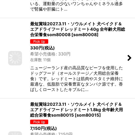
いる、運動量の少ないワンちゃんやミネラル過多
で腎臓や肝臓にト…
最短賞味2027.3.11・ソウルメイト 犬ベイクド＆
エアドライフード レッドミート40g 全年齢犬用総
合栄養食som80008
[
som80008
]
330
円
(税込)
希望小売価格
:
330
円
在庫数 11個
ニュージーランド産の高品質なビーフを使用した
ドッグフード（オールステージ／犬用総合栄養
食）です。レッドミートは筋肉やスタミナ維持に
最適な、低脂肪で栄養豊富なタンパク源です。香
ばしくローストしたキブルに…
最短賞味2027.3.11・ソウルメイト 犬ベイクド＆
エアドライフード レッドミート1.8kg 全年齢犬用
総合栄養食som80015
[
som80015
]
7,150
円
(税込)
希望小売価格
:
7,150
円