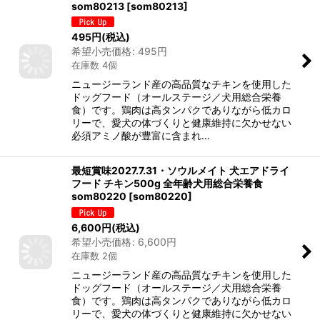
som80213
[
som80213
]
495
円
(税込)
希望小売価格
:
495
円
在庫数 4個
ニュージーランド産の高品質なチキンを使用した
ドッグフード（オールステージ／犬用総合栄養
食）です。鶏肉は高タンパクでありながら低カロ
リーで、愛犬の体づくりと健康維持に欠かせない
必須アミノ酸が豊富に含まれ…
最短賞味2027.7.31・ソウルメイト 犬エアドライ
フード チキン500g 全年齢犬用総合栄養食
som80220
[
som80220
]
6,600
円
(税込)
希望小売価格
:
6,600
円
在庫数 2個
ニュージーランド産の高品質なチキンを使用した
ドッグフード（オールステージ／犬用総合栄養
食）です。鶏肉は高タンパクでありながら低カロ
リーで、愛犬の体づくりと健康維持に欠かせない