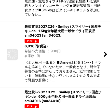
無添加・減塩タイプ★FK-23濃縮乳酸菌★低gI原
料＆ノンオイルコーティング★獣医師監修・回転
食タイプ■Smileyはビタミンやミネラルを添加し
ていない…
最短賞味2027.7.26・Smiley (スマイリー) 国産チ
キンdeli 1.5kg全年齢犬用一般食ドライ正規品
sm34023
[
sm34023
]
6,930
円
(税込)
希望小売価格
:
6,930
円
在庫数 1個
《全犬種用 一般食》■Smileyはビタミンやミネラ
ルを添加していないため、一般食となり、総合栄
養食の基準は満たしておりません。近年増加して
いる、運動量の少ないワンちゃんやミネラル過多
で腎臓や肝臓にト…
最短賞味2027.8.22・Smiley (スマイリー) 国産チ
キンdeli 600g全年齢犬用一般食ドライ正規品
sm34016
[
sm34016
]