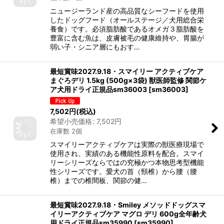
ニュージーランド産の高品質なシーフードを使用
したドッグフード（オールステージ／犬用総合栄
養食）です。必須脂肪酸であるオメガ３脂肪酸を
豊富に含む魚は、皮膚被毛の健康維持や、胃腸が
弱い子・シニア層にもおす…
最短賞味2027.9.18・スマイリー アクティブケア
まぐろデリ 1.5kg (500g×3袋) 獣医師監修 関節ケ
ア犬用ドライ正規品sm36003
[
sm36003
]
7,502
円
(税込)
希望小売価格
:
7,502
円
在庫数 2個
スマイリーアクティブケアは実際の獣医療現場で
使用され、実績のある機能性原料を配合。スマイ
リーシリーズならではの究極かつ本物思考型機能
性シリーズです。愛犬の首（頸椎）から腰（腰
椎）までの椎間板、関節の健…
最短賞味2027.9.18・Smiley メソッドドッグスマ
イリーアクティブケア マグロ デリ 600g全年齢犬
用ドライ正規品sm35990
[
sm35990
]