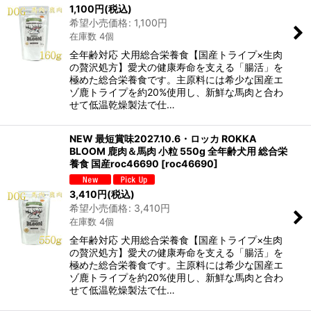
1,100
円
(税込)
希望小売価格
:
1,100
円
在庫数 4個
全年齢対応 犬用総合栄養食【国産トライプ×生肉
の贅沢処方】愛犬の健康寿命を支える「腸活」を
極めた総合栄養食です。主原料には希少な国産エ
ゾ鹿トライプを約20%使用し、新鮮な馬肉と合わ
せて低温乾燥製法で仕…
NEW 最短賞味2027.10.6・ロッカ ROKKA
BLOOM 鹿肉＆馬肉 小粒 550g 全年齢犬用 総合栄
養食 国産roc46690
[
roc46690
]
3,410
円
(税込)
希望小売価格
:
3,410
円
在庫数 4個
全年齢対応 犬用総合栄養食【国産トライプ×生肉
の贅沢処方】愛犬の健康寿命を支える「腸活」を
極めた総合栄養食です。主原料には希少な国産エ
ゾ鹿トライプを約20%使用し、新鮮な馬肉と合わ
せて低温乾燥製法で仕…