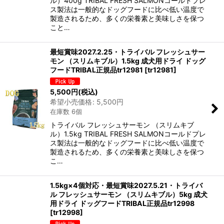
ル）400g TRIBAL FRESH SALMONコールドプレ
ス製法は一般的なドッグフードに比べ低い温度で
製造されるため、多くの栄養素と美味しさを保つ
こと…
最短賞味2027.2.25・トライバル フレッシュサー
モン （スリムキブル）1.5kg 成犬用ドライ ドッグ
フードTRIBAL正規品tr12981
[
tr12981
]
5,500
円
(税込)
希望小売価格
:
5,500
円
在庫数 6個
トライバル フレッシュサーモン （スリムキブ
ル）1.5kg TRIBAL FRESH SALMONコールドプレ
ス製法は一般的なドッグフードに比べ低い温度で
製造されるため、多くの栄養素と美味しさを保つ
こ…
1.5kg×4個対応・最短賞味2027.5.21・トライバ
ル フレッシュサーモン （スリムキブル）5kg 成犬
用ドライ ドッグフードTRIBAL正規品tr12998
[
tr12998
]