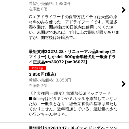
希望小売価格
:
1,980
円
在庫数 8個
○エアドライフードの保管方法イティは天然の原
材料のみを使ったエアドライフードです。高温多
湿を避け、開封後は10日以内に使用してくださ
い。未開封であれば、1年以上の賞味期限がありま
すが、開封後は冷暗所で…
最短賞味2027.1.28・リニューアル品Smiley (ス
マイリー) しか deli 600g全年齢犬用一般食ドラ
イ正規品sm36072
[
sm36072
]
3,850
円
(税込)
希望小売価格
:
3,850
円
在庫数 2個
《全犬種用 一般食》無添加低GIドッグフード
■Smileyはビタミンやミネラルを添加していない
ため、一般食となり、総合栄養食の基準は満たし
ておりません。近年増加している、運動量の少な
いワンちゃんやミネ…
最短賞味2028.10.17・iti イティ ドッグ ベニソン