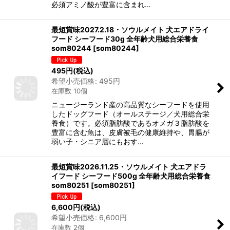
必須アミノ酸が豊富に含まれ…
最短賞味2027.2.18・ソウルメイト 犬エアドライ
フード シーフード30g 全年齢犬用総合栄養食
som80244
[
som80244
]
495
円
(税込)
希望小売価格
:
495
円
在庫数 10個
ニュージーランド産の高品質なシーフードを使用
したドッグフード（オールステージ／犬用総合栄
養食）です。必須脂肪酸であるオメガ３脂肪酸を
豊富に含む魚は、皮膚被毛の健康維持や、胃腸が
弱い子・シニア層にもおす…
最短賞味2026.11.25・ソウルメイト 犬エアドラ
イフード シーフード500g 全年齢犬用総合栄養食
som80251
[
som80251
]
6,600
円
(税込)
希望小売価格
:
6,600
円
在庫数 2個