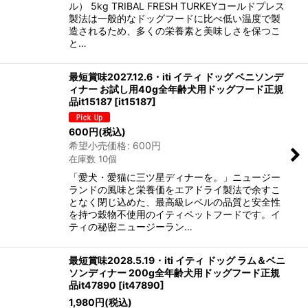
ル） 5kg TRIBAL FRESH TURKEYコールドプレス
製法は一般的なドッグフードに比べ低い温度で製
造されるため、多くの栄養素と美味しさを保つこ
と…
最短賞味2027.12.6・iti イティ ドッグ ベニソンデ
ィナー お試し用40g全年齢犬用ドッグフード正規
品it15187
[
it15187
]
600
円
(税込)
希望小売価格
:
600
円
在庫数 10個
「愛犬・愛猫に三ツ星ディナーを。」ニュージー
ランドの風味と栄養価をエアドライ製法で余すこ
となく閉じ込めた、最高級レベルの品質と安全性
を持つ穀物不使用のイティペットフードです。イ
ティの秘密ニュージーラン…
最短賞味2028.5.19・iti イティ ドッグ ラム＆ベニ
ソンディナー 200g全年齢犬用ドッグフード正規
品it47890
[
it47890
]
1,980
円
(税込)