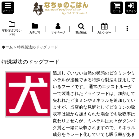
メニュー
カート
ログイン
年齢症状ブラン
カテゴリ
マイページ
商品検索
カレンダー
ド別
ホーム
>
特殊製法のドッグフード
特殊製法のドッグフード
追加していない自然の状態のビタミンやミ
ネラルが接種できる特殊な製法を採用して
いるフードです。 通常のエクストルーダ
ーで製造されたドライフードは、加熱して
失われたビタミンやミネラルを追加してい
ますが、当店的な見解としてビタミンの吸
収率は後から加えられた場合でも吸収率は
変わりませんが、ミネラルは元々がタンパ
ク質と一緒に吸収されますので、ミネラル
成分をキレート化していても吸収率があま