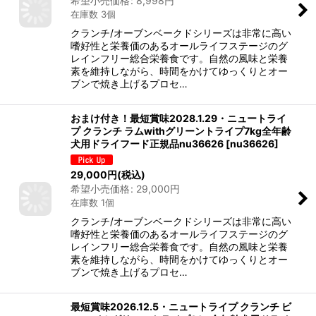
希望小売価格
:
8,998
円
在庫数 3個
クランチ/オーブンベークドシリーズは非常に高い
嗜好性と栄養価のあるオールライフステージのグ
レインフリー総合栄養食です。自然の風味と栄養
素を維持しながら、時間をかけてゆっくりとオー
ブンで焼き上げるプロセ…
おまけ付き！最短賞味2028.1.29・ニュートライ
プ クランチ ラムwithグリーントライプ7kg全年齢
犬用ドライフード正規品nu36626
[
nu36626
]
29,000
円
(税込)
希望小売価格
:
29,000
円
在庫数 1個
クランチ/オーブンベークドシリーズは非常に高い
嗜好性と栄養価のあるオールライフステージのグ
レインフリー総合栄養食です。自然の風味と栄養
素を維持しながら、時間をかけてゆっくりとオー
ブンで焼き上げるプロセ…
最短賞味2026.12.5・ニュートライプ クランチ ビ