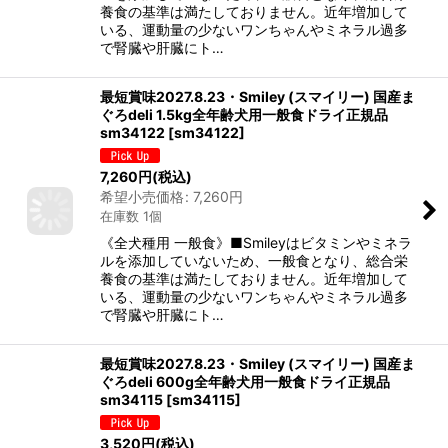
養食の基準は満たしておりません。近年増加して
いる、運動量の少ないワンちゃんやミネラル過多
で腎臓や肝臓にト…
最短賞味2027.8.23・Smiley (スマイリー) 国産ま
ぐろdeli 1.5kg全年齢犬用一般食ドライ正規品
sm34122
[
sm34122
]
7,260
円
(税込)
希望小売価格
:
7,260
円
在庫数 1個
《全犬種用 一般食》■Smileyはビタミンやミネラ
ルを添加していないため、一般食となり、総合栄
養食の基準は満たしておりません。近年増加して
いる、運動量の少ないワンちゃんやミネラル過多
で腎臓や肝臓にト…
最短賞味2027.8.23・Smiley (スマイリー) 国産ま
ぐろdeli 600g全年齢犬用一般食ドライ正規品
sm34115
[
sm34115
]
3,520
円
(税込)