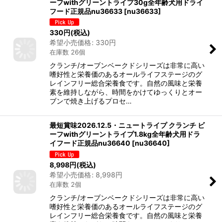
ーフwithグリーントライプ30g全年齢犬用ドライ
フード正規品nu36633
[
nu36633
]
330
円
(税込)
希望小売価格
:
330
円
在庫数 26個
クランチ/オーブンベークドシリーズは非常に高い
嗜好性と栄養価のあるオールライフステージのグ
レインフリー総合栄養食です。自然の風味と栄養
素を維持しながら、時間をかけてゆっくりとオー
ブンで焼き上げるプロセ…
最短賞味2026.12.5・ニュートライプ クランチ ビ
ーフwithグリーントライプ1.8kg全年齢犬用ドラ
イフード正規品nu36640
[
nu36640
]
8,998
円
(税込)
希望小売価格
:
8,998
円
在庫数 2個
クランチ/オーブンベークドシリーズは非常に高い
嗜好性と栄養価のあるオールライフステージのグ
レインフリー総合栄養食です。自然の風味と栄養