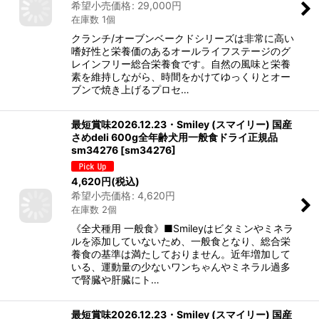
希望小売価格
:
29,000
円
在庫数 1個
クランチ/オーブンベークドシリーズは非常に高い
嗜好性と栄養価のあるオールライフステージのグ
レインフリー総合栄養食です。自然の風味と栄養
素を維持しながら、時間をかけてゆっくりとオー
ブンで焼き上げるプロセ…
最短賞味2026.12.23・Smiley (スマイリー) 国産
さめdeli 600g全年齢犬用一般食ドライ正規品
sm34276
[
sm34276
]
4,620
円
(税込)
希望小売価格
:
4,620
円
在庫数 2個
《全犬種用 一般食》■Smileyはビタミンやミネラ
ルを添加していないため、一般食となり、総合栄
養食の基準は満たしておりません。近年増加して
いる、運動量の少ないワンちゃんやミネラル過多
で腎臓や肝臓にト…
最短賞味2026.12.23・Smiley (スマイリー) 国産