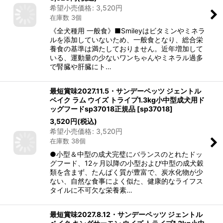
希望小売価格
:
3,520
円
在庫数 3個
《全犬種用 一般食》■Smileyはビタミンやミネラ
ルを添加していないため、一般食となり、総合栄
養食の基準は満たしておりません。近年増加して
いる、運動量の少ないワンちゃんやミネラル過多
で腎臓や肝臓にト…
最短賞味2027.11.5・サンデーペッツ ジェントル
ベイク ラム ウイズ トライプ1.3kg小中型成犬用ド
ッグフードsp37018正規品
[
sp37018
]
3,520
円
(税込)
希望小売価格
:
3,520
円
在庫数 38個
●小型＆中型の成犬完璧にバランスのとれたドッ
グフード、12ヶ月以降の小型および中型の成犬穀
類を含まず、たんぱく質が豊富で、炭水化物が少
ない、自然な食事によく似た、健康的なライフス
タイルに不可欠な栄養素…
最短賞味2027.8.12・サンデーペッツ ジェントル