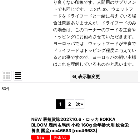
り良くない印象です。人間用のサプリメン
トでも同じです。 このため、ウェットフ
ードをドライフードと一緒に与えている場
合は問題ありませんが、ドライフードのみ
の場合は、このコーナーのフードを主食や
トッピングにお勧めさせていただきます。
ヨーロッパでは、ウェットフードが主食で
ドライフードはトッピング程度に与えてい
るとの事ですので、ヨーロッパの飼い主様
はこれを理解しているものかと思います。
表示順変更
閉じる
80
件
表示数
:
1
2
次
»
在庫あり
NEW 最短賞味2027.10.6・ロッカ ROKKA
並び順
:
BLOOM 鹿肉＆馬肉 小粒 160g 全年齢犬用 総合栄
養食 国産roc46683
[
roc46683
]
絞り込む