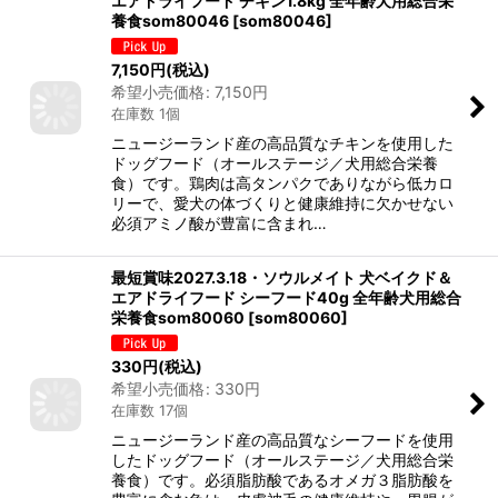
エアドライフード チキン1.8kg 全年齢犬用総合栄
養食som80046
[
som80046
]
7,150
円
(税込)
希望小売価格
:
7,150
円
在庫数 1個
ニュージーランド産の高品質なチキンを使用した
ドッグフード（オールステージ／犬用総合栄養
食）です。鶏肉は高タンパクでありながら低カロ
リーで、愛犬の体づくりと健康維持に欠かせない
必須アミノ酸が豊富に含まれ…
最短賞味2027.3.18・ソウルメイト 犬ベイクド＆
エアドライフード シーフード40g 全年齢犬用総合
栄養食som80060
[
som80060
]
330
円
(税込)
希望小売価格
:
330
円
在庫数 17個
ニュージーランド産の高品質なシーフードを使用
したドッグフード（オールステージ／犬用総合栄
養食）です。必須脂肪酸であるオメガ３脂肪酸を