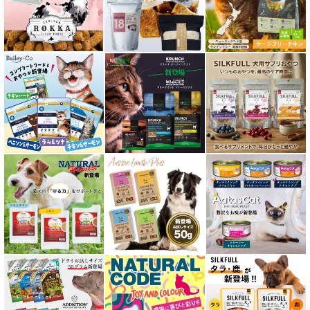
口腔内・喉ケア対応商品 猫用
食欲サポート対応キャットフード
肝臓ケア対応キャットフード
免疫サポート 猫用
低脂肪 ドライフード for CAT
水分補給用ウェットフード for CAT
特集 穀物不使用 キャットフード（ドライ）
エアドライ キャットフード