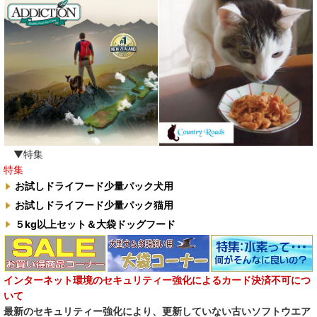
わんぽうやく
ワフ WOOF
ナチュラル重曹 アイテム合同会社
水素シリーズ
臭わない袋BOS
▼特集
特集
自然流
お試しドライフード少量パック犬用
お試しドライフード少量パック猫用
M.Y Forest推奨品
５kg以上セット＆大袋ドッグフード
フォルツァ10犬キャンペーン
一口笑 Ikkosho
インターネット環境のセキュリティー強化によるカード決済不可につ
いて
デイリーディライト DAILY DELIGHT
最新のセキュリティー強化により、更新していない古いソフトウエア