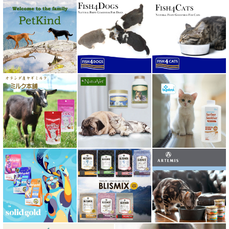
ホワイトフォックス
ボンショーズペット bonnechose pet
ママクック
ミャウ MEOW
ミャオイングヘッズ MEOWING HEADS
ミルク本舗
ムーラムーラ Moora Moora
ルイトモ RUITOMO
ロザイボトル
ロッカ ROKKA
ワイルドランド Wildes Land