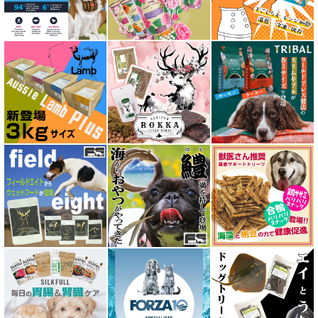
アルモネイチャー almo nature
アンブロシア AMBROSIA
アートゥー AATU
アーテミス ARTEMIS
イティ iti
ウェルネス ヘルシーバランス
ウルフブラット WOLFSBLUT
エーワン AWAN DOG FOOD
エーにゃん Anyan 猫用おやつ
エクイリブリア EQUILIBRIA