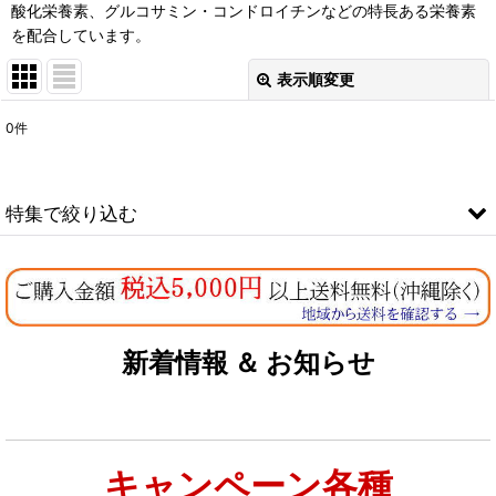
酸化栄養素、グルコサミン・コンドロイチンなどの特長ある栄養素
を配合しています。
表示順変更
閉じる
0
件
表示数
:
在庫あり
特集で絞り込む
並び順
:
なちゅのオリジナルセット
絞り込む
お試しドライフード少量パック犬用
新着情報 ＆ お知らせ
お試しドライフード少量パック猫用
キャンペーン各種
特集：大型犬＆多頭飼い用：セット＆大袋ドッグフード