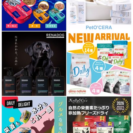
胃腸ケア対応 フード for DOG
口腔内・喉ケア対応商品 犬用
心臓ケア対応ドッグフード
皮膚・被毛ケア対応 フード for DOG
低脂肪 ドライフード for DOG
特集 ドッグフードの涙やけ対策
特集 穀物不使用 ドッグフード（ドライ）