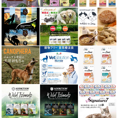
テラフェリス TerraFelis
テラカニス ハーバルヒーローズ
トライバル TRIBAL
ナチュラルコード NATURAL CODE
ナチュラルハーベスト Natural Harvest
Nanki Japan ナンキジャパン
ニュートライプ NUTRIPE
ｐＨ バランス キャット ウォーター
ネイチャーベット NaturVet
バーキングヘッズ BARKING HEADS