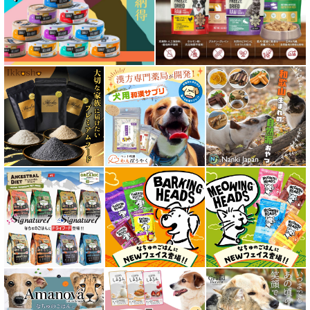
フリーズドライ ドッグフード
エアドライ ドッグフード
愛猫用ウェット300円以下コーナー
全年齢対応 フード for CAT
キトン用 フード for CAT
成猫用 フード for CAT
シニア猫用 フード for CAT