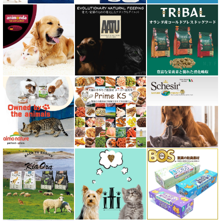
フォルツァ10 FORZA10
プライムケイズ さかい企画
ブリスミックス BLISMIX
プレスティージ PRESTIGE
プロデン ProDen
ベイリーコー Bailey+Co
ベッツソリューション VetSolution
ベッツラボ Vets Labo
ペットカインド PetKind
ペトコト PETOKOTO