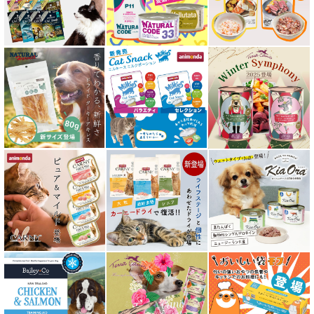
フリーズドライ キャットフード
おやつ全アイテム
素材そのまま
アイファクトリーおやつ
アタスキャット Aatas Cat
アディクション Addiction
アニモンダ ANIMONDA
アマノヴァ Amanova