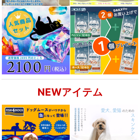
成犬用 フード for DOG
シニア犬用フード for DOG
食物アレルギー対応 ドッグフード
腎臓ケア対応ドッグフード
関節サポート対応 フード for DOG
NEWアイテム
肝臓ケア対応ドッグフード
肥満ケア対応 フード for DOG
泌尿器ケア対応 フード for DOG