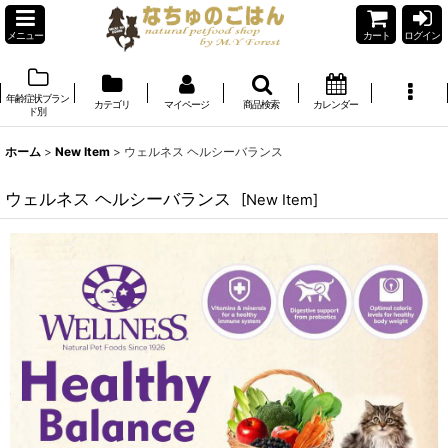
メニュー
カート
ログイン
年齢症状ブラン
カテゴリ
マイページ
商品検索
カレンダー
ド別
ホーム
>
New Item
>
ウェルネス ヘルシーバランス
ウェルネス ヘルシーバランス
[
New Item
]