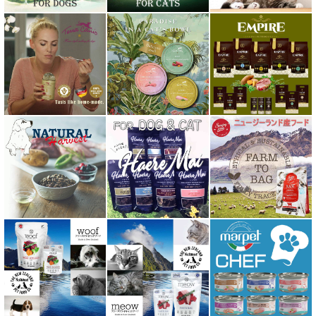
ハーロウブレンド Harlow Blend
バイオトロール・バイオフレッシュ Byotrol
バリアサプリ
Haere Mai ハレマエ
阪急ハロードッグ
プロバイオデンタルPet
ビィ・ナチュラル be-NatuRal
ヒマラヤ ドッグ チーズ チュウ
ファープラスト 歯みがきガム
フィッシュ4 ペットフード正規品
フィールドエイト