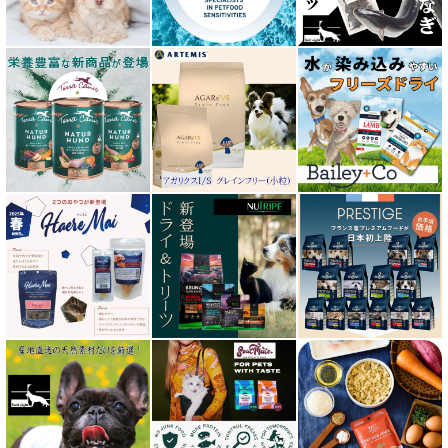
エンパイア EMPIRE
オージー ラム プラス Aussie Lamb Plus
カントリーロード Country Roads
キアオラ kiaora
キャノフィラ
グリーンフィッシュ GreenFish
ケリーアンドコー Kelly＆Co’s
サンデーペッツ Sunday Pets
サンユー研究所
シェフ SHEF