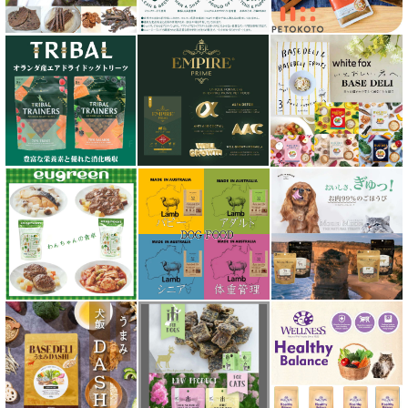
シグネチャー７（Signature7）正規輸入品
シシア Schesir
獣医さん推奨シリーズ
シルクフル SILKFULL
ジーランディア Zealandia
スマイリー Smiley
ソウルメイト SoulMate
ソリッドゴールド Solid Gold
ディアブロ（Deer Blow）
テラカニス TerraCanis