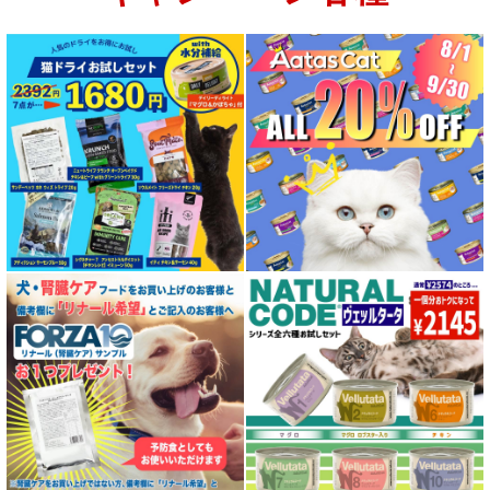
特集 グリーントライプ（第４胃）とは
特集 フリーズドライ
特集 エアドライフード
特殊製法のドッグフード
特殊製法のキャットフード
全年齢対応 フード for DOG
パピー用 フード for DOG