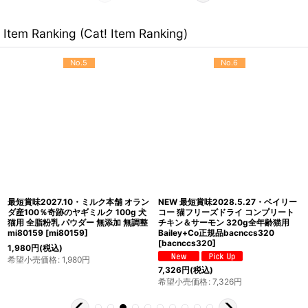
Item Ranking (Cat! Item Ranking)
No.5
No.6
最短賞味2027.10・ミルク本舗 オラン
NEW 最短賞味2028.5.27・ベイリー
ダ産100％奇跡のヤギミルク 100g 犬
コー 猫フリーズドライ コンプリート
猫用 全脂粉乳 パウダー 無添加 無調整
チキン＆サーモン 320g全年齢猫用
mi80159
[
mi80159
]
Bailey+Co正規品bacnccs320
[
bacnccs320
]
1,980
円
(税込)
希望小売価格
:
1,980
円
7,326
円
(税込)
希望小売価格
:
7,326
円