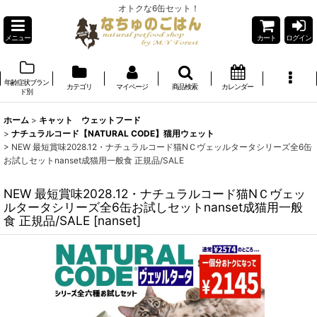
オトクな6缶セット！
メニュー
カート
ログイン
年齢症状ブラン
カテゴリ
マイページ
商品検索
カレンダー
ド別
ホーム
>
キャット ウェットフード
>
ナチュラルコード【NATURAL CODE】猫用ウェット
>
NEW 最短賞味2028.12・ナチュラルコード猫NＣヴェッルタータシリーズ全6缶
お試しセットnanset成猫用一般食 正規品/SALE
NEW 最短賞味2028.12・ナチュラルコード猫NＣヴェッ
ルタータシリーズ全6缶お試しセットnanset成猫用一般
食 正規品/SALE
[
nanset
]