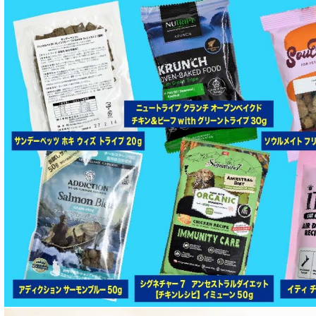
全年齢対応 フード for DOG
パピー用 フード for DOG
成犬用 フード for DOG
シニア犬用フード for DOG
食物アレルギー対応 ドッグフード
腎臓ケア対応ドッグフード
関節サポート対応 フード for DOG