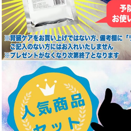
低脂肪 ドライフード for DOG
特集 ドッグフードの涙やけ対策
特集 穀物不使用 ドッグフード（ドライ）
フリーズドライ ドッグフード
エアドライ ドッグフード
愛猫用ウェット300円以下コーナー
全年齢対応 フード for CAT
キトン用 フード for CAT