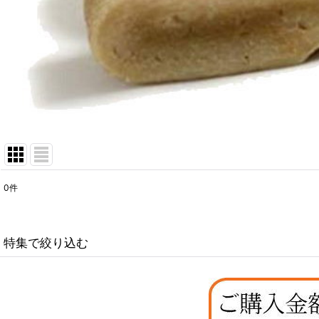
0
件
表示数
:
在庫あり
特集で絞り込む
並び順
:
なちゅのオリジナルセット