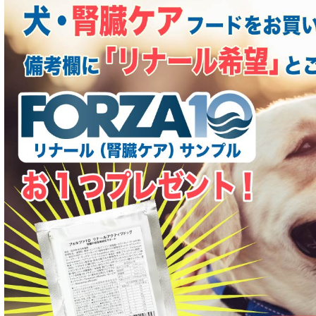
肝臓ケア対応ドッグフード
肥満ケア対応 フード for DOG
泌尿器ケア対応 フード for DOG
胃腸ケア対応 フード for DOG
口腔内・喉ケア対応商品 犬用
心臓ケア対応ドッグフード
皮膚・被毛ケア対応 フード for DOG