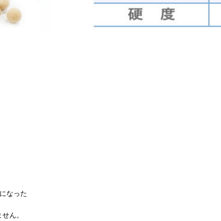
うになった
ません。