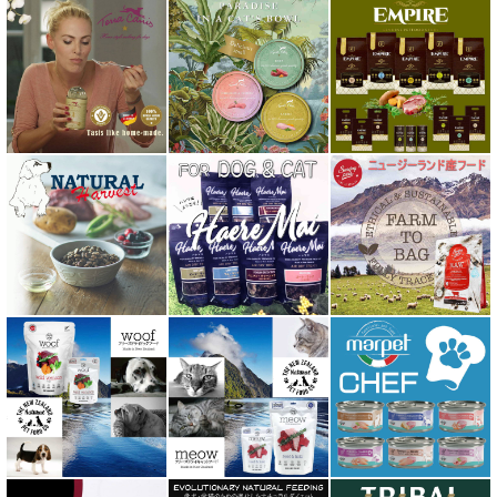
バイオトロール・バイオフレッシュ Byotrol
バリアサプリ
Haere Mai ハレマエ
阪急ハロードッグ
プロバイオデンタルPet
ビィ・ナチュラル be-NatuRal
ヒマラヤ ドッグ チーズ チュウ
ファープラスト 歯みがきガム
フィッシュ4 ペットフード正規品
フィールドエイト