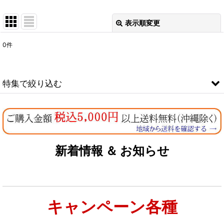
表示順変更
閉じる
0
件
表示数
:
在庫あり
特集で絞り込む
並び順
:
なちゅのオリジナルセット
絞り込む
お試しドライフード少量パック犬用
新着情報 ＆ お知らせ
お試しドライフード少量パック猫用
キャンペーン各種
特集：大型犬＆多頭飼い用：セット＆大袋ドッグフード