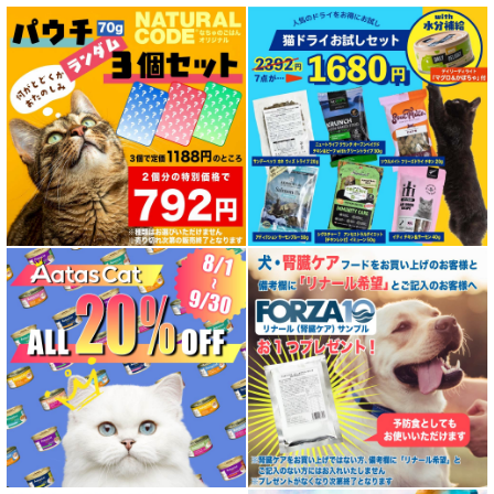
特集 グリーントライプ（第４胃）とは
特集 フリーズドライ
特集 エアドライフード
特殊製法のドッグフード
特殊製法のキャットフード
全年齢対応 フード for DOG
パピー用 フード for DOG
成犬用 フード for DOG