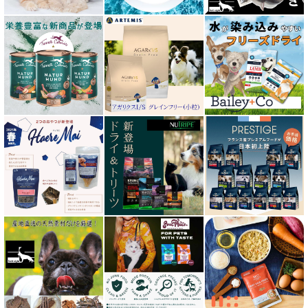
オージー ラム プラス Aussie Lamb Plus
カントリーロード Country Roads
キアオラ kiaora
キャノフィラ
グリーンフィッシュ GreenFish
ケリーアンドコー Kelly＆Co’s
サンデーペッツ Sunday Pets
サンユー研究所
シェフ SHEF
シグネチャー７（Signature7）正規輸入品