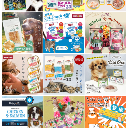
フリーズドライ キャットフード
おやつ全アイテム
素材そのまま
アイファクトリーおやつ
アタスキャット Aatas Cat
アディクション Addiction
アニモンダ ANIMONDA
アマノヴァ Amanova
アルモネイチャー almo nature