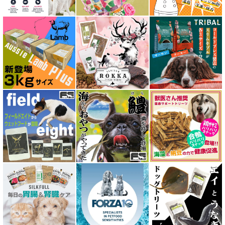
アンブロシア AMBROSIA
アートゥー AATU
アーテミス ARTEMIS
イティ iti
ウェルネス ヘルシーバランス
ウルフブラット WOLFSBLUT
エーワン AWAN DOG FOOD
エーにゃん Anyan 猫用おやつ
エクイリブリア EQUILIBRIA
エンパイア EMPIRE