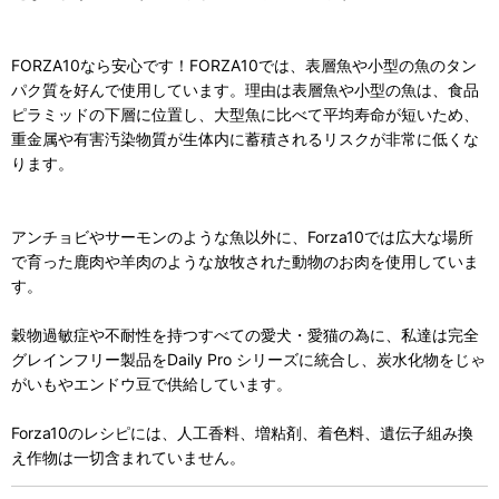
FORZA10なら安心です！FORZA10では、表層魚や小型の魚のタン
パク質を好んで使用しています。理由は表層魚や小型の魚は、食品
ピラミッドの下層に位置し、大型魚に比べて平均寿命が短いため、
重金属や有害汚染物質が生体内に蓄積されるリスクが非常に低くな
ります。
アンチョビやサーモンのような魚以外に、Forza10では広大な場所
で育った鹿肉や羊肉のような放牧された動物のお肉を使用していま
す。
穀物過敏症や不耐性を持つすべての愛犬・愛猫の為に、私達は完全
グレインフリー製品をDaily Pro シリーズに統合し、炭水化物をじゃ
がいもやエンドウ豆で供給しています。
Forza10のレシピには、人工香料、増粘剤、着色料、遺伝子組み換
え作物は一切含まれていません。