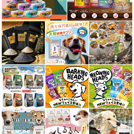
フリーズドライ ドッグフード
エアドライ ドッグフード
愛猫用ウェット300円以下コーナー
全年齢対応 フード for CAT
キトン用 フード for CAT
成猫用 フード for CAT
シニア猫用 フード for CAT