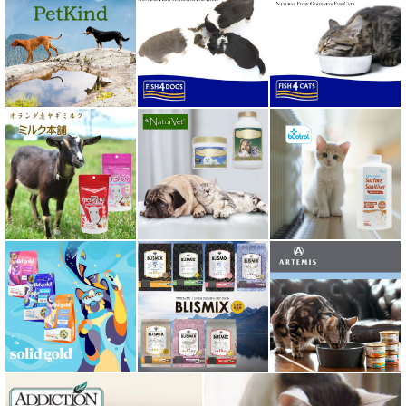
ボンショーズペット bonnechose pet
ママクック
ミャウ MEOW
ミャオイングヘッズ MEOWING HEADS
ミルク本舗
ムーラムーラ Moora Moora
ルイトモ RUITOMO
ロザイボトル
ロッカ ROKKA
ワイルドランド Wildes Land