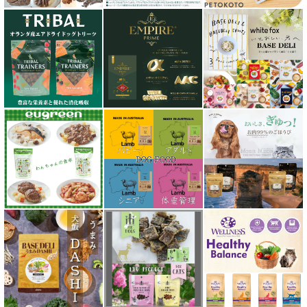
シシア Schesir
獣医さん推奨シリーズ
シルクフル SILKFULL
ジーランディア Zealandia
スマイリー Smiley
ソウルメイト SoulMate
ソリッドゴールド Solid Gold
ディアブロ（Deer Blow）
テラカニス TerraCanis
テラフェリス TerraFelis