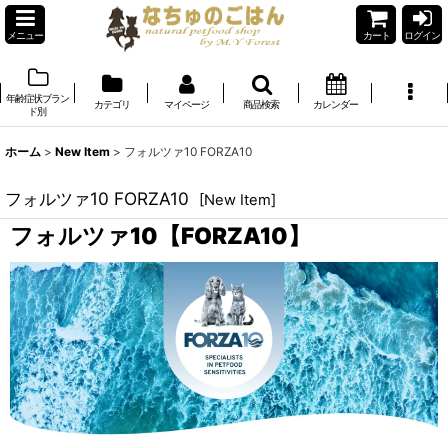
メニュー
カート
ログイン
年齢症状ブラン
カテゴリ
マイページ
商品検索
カレンダー
ド別
ホーム
>
New Item
>
フォルツァ10 FORZA10
フォルツァ10 FORZA10
[
New Item
]
フォルツァ10【FORZA10】