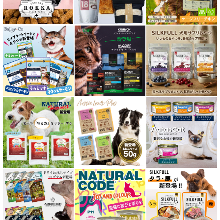
口腔内・喉ケア対応商品 猫用
食欲サポート対応キャットフード
肝臓ケア対応キャットフード
免疫サポート 猫用
低脂肪 ドライフード for CAT
水分補給用ウェットフード for CAT
特集 穀物不使用 キャットフード（ドライ）
エアドライ キャットフード