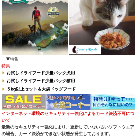
わんぽうやく
ワフ WOOF
ナチュラル重曹 アイテム合同会社
水素シリーズ
臭わない袋BOS
▼特集
特集
自然流
お試しドライフード少量パック犬用
お試しドライフード少量パック猫用
M.Y Forest推奨品
５kg以上セット＆大袋ドッグフード
フォルツァ10犬キャンペーン
一口笑 Ikkosho
インターネット環境のセキュリティー強化によるカード決済不可につ
いて
デイリーディライト DAILY DELIGHT
最新のセキュリティー強化により、更新していない古いソフトウエア
の場合、カード決済ができない状態が発生しております。
RENA DOG レナドッグ