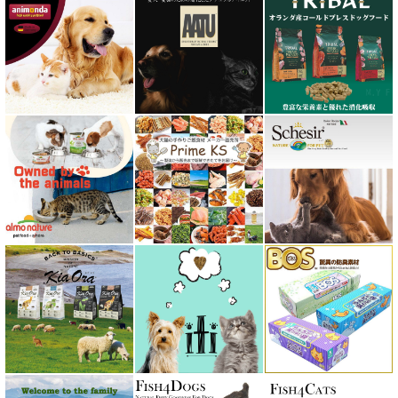
フォルツァ10 FORZA10
プライムケイズ さかい企画
ブリスミックス BLISMIX
プレスティージ PRESTIGE
プロデン ProDen
ベイリーコー Bailey+Co
ベッツソリューション VetSolution
ベッツラボ Vets Labo
ペットカインド PetKind
ペトコト PETOKOTO
ホワイトフォックス