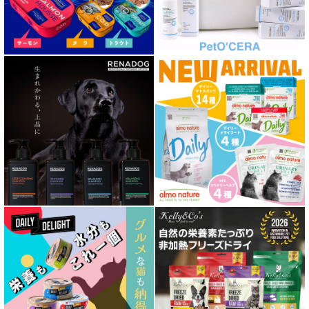
胃腸ケア対応 フード for DOG
口腔内・喉ケア対応商品 犬用
心臓ケア対応ドッグフード
皮膚・被毛ケア対応 フード for DOG
低脂肪 ドライフード for DOG
特集 ドッグフードの涙やけ対策
特集 穀物不使用 ドッグフード（ドライ）