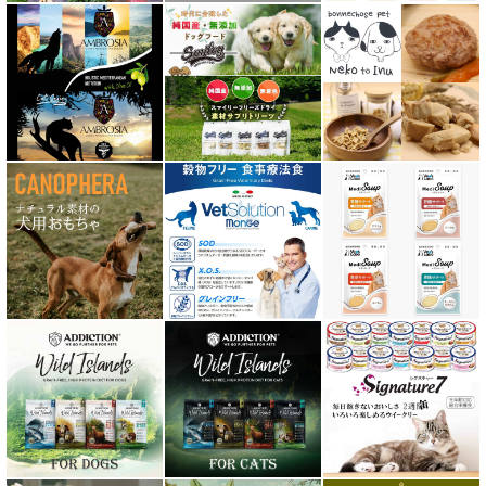
テラカニス ハーバルヒーローズ
トライバル TRIBAL
ナチュラルコード NATURAL CODE
ナチュラルハーベスト Natural Harvest
Nanki Japan ナンキジャパン
ニュートライプ NUTRIPE
ｐＨ バランス キャット ウォーター
ネイチャーベット NaturVet
バーキングヘッズ BARKING HEADS
ハーロウブレンド Harlow Blend