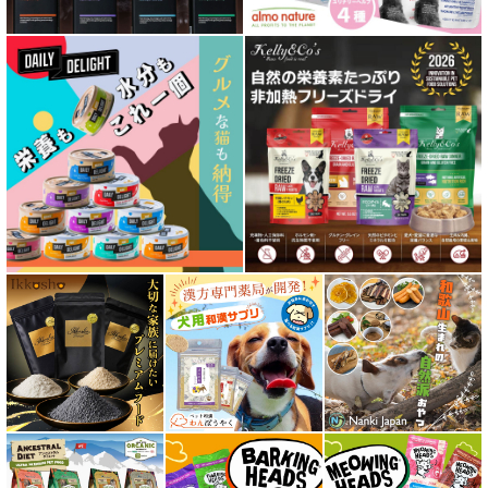
低脂肪 ドライフード for DOG
特集 ドッグフードの涙やけ対策
特集 穀物不使用 ドッグフード（ドライ）
フリーズドライ ドッグフード
エアドライ ドッグフード
愛猫用ウェット300円以下コーナー
全年齢対応 フード for CAT
キトン用 フード for CAT