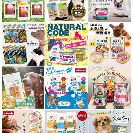
水分補給用ウェットフード for CAT
特集 穀物不使用 キャットフード（ドライ）
エアドライ キャットフード
フリーズドライ キャットフード
おやつ全アイテム
素材そのまま
アイファクトリーおやつ
アタスキャット Aatas Cat