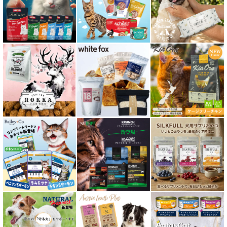
肥満ケア対応 フード for CAT
泌尿器ケア対応 フード for CAT
胃腸ケア対応 フード for CAT
口腔内・喉ケア対応商品 猫用
食欲サポート対応キャットフード
肝臓ケア対応キャットフード
免疫サポート 猫用
低脂肪 ドライフード for CAT