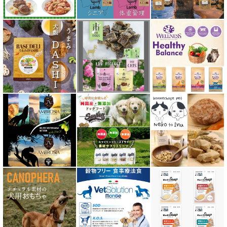
ソリッドゴールド Solid Gold
ディアブロ（Deer Blow）
テラカニス TerraCanis
テラフェリス TerraFelis
テラカニス ハーバルヒーローズ
トライバル TRIBAL
ナチュラルコード NATURAL CODE
ナチュラルハーベスト Natural Harvest
Nanki Japan ナンキジャパン
ニュートライプ NUTRIPE