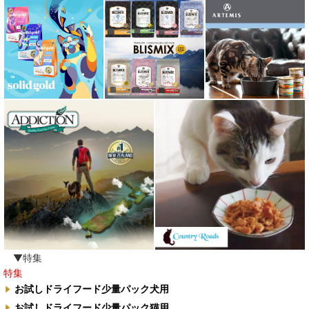
ルイトモ RUITOMO
ロザイボトル
ロッカ ROKKA
ワイルドランド Wildes Land
わんぽうやく
ワフ WOOF
ナチュラル重曹 アイテム合同会社
水素シリーズ
臭わない袋BOS
▼特集
特集
自然流
お試しドライフード少量パック犬用
お試しドライフード少量パック猫用