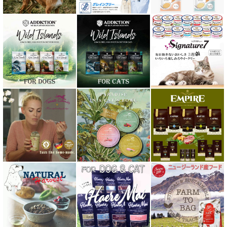
ｐＨ バランス キャット ウォーター
ネイチャーベット NaturVet
バーキングヘッズ BARKING HEADS
ハーロウブレンド Harlow Blend
バイオトロール・バイオフレッシュ Byotrol
バリアサプリ
Haere Mai ハレマエ
阪急ハロードッグ
プロバイオデンタルPet
ビィ・ナチュラル be-NatuRal