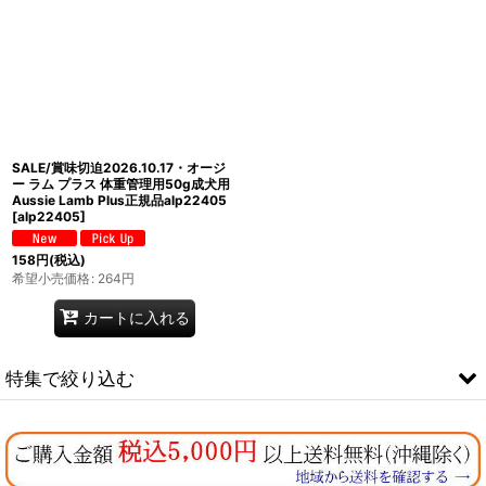
SALE/賞味切迫2026.10.17・オージ
ー ラム プラス 体重管理用50g成犬用
Aussie Lamb Plus正規品alp22405
[
alp22405
]
158
円
(税込)
希望小売価格
:
264
円
カートに入れる
特集で絞り込む
なちゅのオリジナルセット