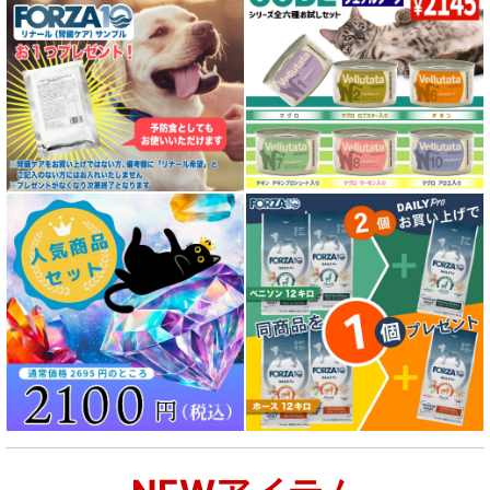
全年齢対応 フード for DOG
パピー用 フード for DOG
成犬用 フード for DOG
シニア犬用フード for DOG
食物アレルギー対応 ドッグフード
腎臓ケア対応ドッグフード
関節サポート対応 フード for DOG