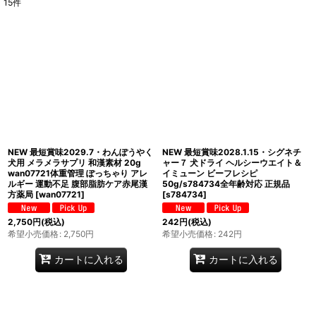
15
件
表示数
:
在庫あり
並び順
:
絞り込む
NEW 最短賞味2029.7・わんぽうやく
NEW 最短賞味2028.1.15・シグネチ
犬用 メラメラサプリ 和漢素材 20g
ャー７ 犬ドライ ヘルシーウエイト＆
wan07721体重管理 ぽっちゃり アレ
イミューン ビーフレシピ
ルギー 運動不足 腹部脂肪ケア赤尾漢
50g/s784734全年齢対応 正規品
方薬局
[
wan07721
]
[
s784734
]
2,750
円
(税込)
242
円
(税込)
希望小売価格
:
2,750
円
希望小売価格
:
242
円
カートに入れる
カートに入れる