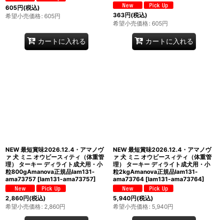
605
円
(税込)
363
円
(税込)
希望小売価格
:
605
円
希望小売価格
:
605
円
カートに入れる
カートに入れる
NEW 最短賞味2026.12.4・アマノヴ
NEW 最短賞味2026.12.4・アマノヴ
ァ 犬 ミニ オウビースィティ（体重管
ァ 犬 ミニ オウビースィティ（体重管
理） ターキー ディライト成犬用・小
理） ターキー ディライト成犬用・小
粒800gAmanova正規品lam131-
粒2kgAmanova正規品lam131-
ama73757
[
lam131-ama73757
]
ama73764
[
lam131-ama73764
]
2,860
円
(税込)
5,940
円
(税込)
希望小売価格
:
2,860
円
希望小売価格
:
5,940
円