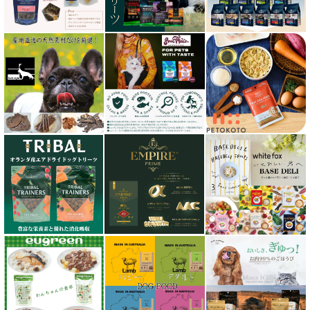
サンデーペッツ Sunday Pets
サンユー研究所
シェフ SHEF
シグネチャー７（Signature7）正規輸入品
シシア Schesir
獣医さん推奨シリーズ
シルクフル SILKFULL
ジーランディア Zealandia
スマイリー Smiley
ソウルメイト SoulMate