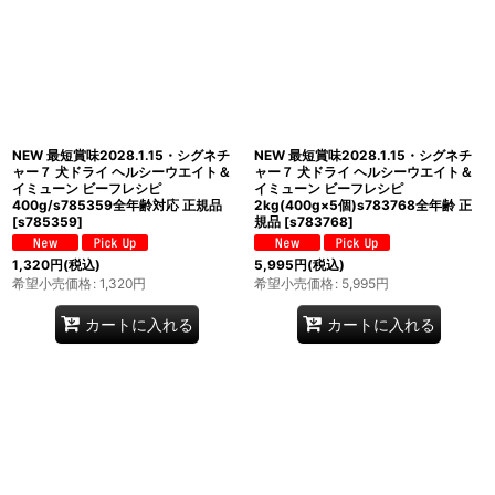
NEW 最短賞味2028.1.15・シグネチ
NEW 最短賞味2028.1.15・シグネチ
ャー７ 犬ドライ ヘルシーウエイト＆
ャー７ 犬ドライ ヘルシーウエイト＆
イミューン ビーフレシピ
イミューン ビーフレシピ
400g/s785359全年齢対応 正規品
2kg(400g×5個)s783768全年齢 正
[
s785359
]
規品
[
s783768
]
1,320
円
(税込)
5,995
円
(税込)
希望小売価格
:
1,320
円
希望小売価格
:
5,995
円
カートに入れる
カートに入れる