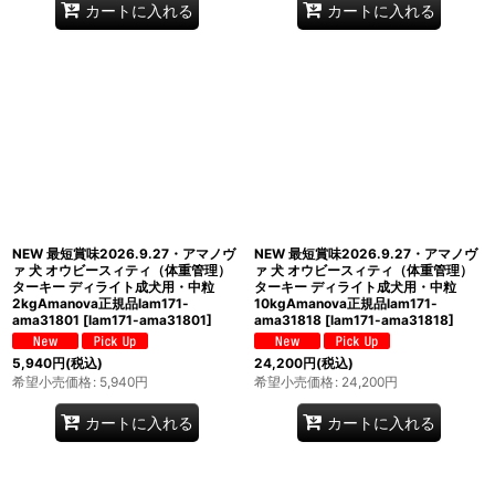
カートに入れる
カートに入れる
NEW 最短賞味2026.9.27・アマノヴ
NEW 最短賞味2026.9.27・アマノヴ
ァ 犬 オウビースィティ（体重管理）
ァ 犬 オウビースィティ（体重管理）
ターキー ディライト成犬用・中粒
ターキー ディライト成犬用・中粒
2kgAmanova正規品lam171-
10kgAmanova正規品lam171-
ama31801
[
lam171-ama31801
]
ama31818
[
lam171-ama31818
]
5,940
円
(税込)
24,200
円
(税込)
希望小売価格
:
5,940
円
希望小売価格
:
24,200
円
カートに入れる
カートに入れる