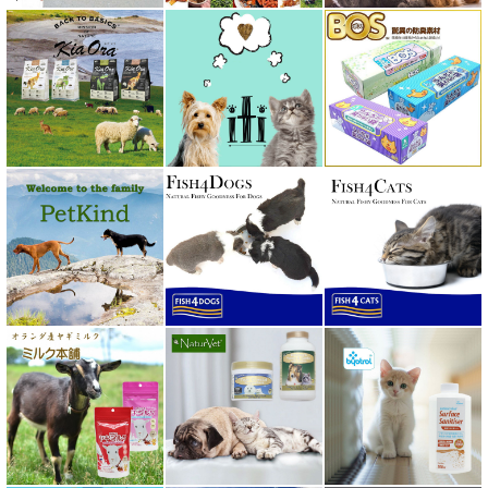
ベッツソリューション VetSolution
ベッツラボ Vets Labo
ペットカインド PetKind
ペトコト PETOKOTO
ホワイトフォックス
ボンショーズペット bonnechose pet
ママクック
ミャウ MEOW
ミャオイングヘッズ MEOWING HEADS
ミルク本舗
ムーラムーラ Moora Moora