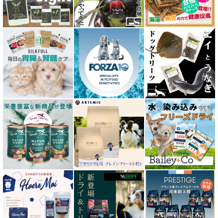
エーワン AWAN DOG FOOD
エーにゃん Anyan 猫用おやつ
エクイリブリア EQUILIBRIA
エンパイア EMPIRE
オージー ラム プラス Aussie Lamb Plus
カントリーロード Country Roads
キアオラ kiaora
キャノフィラ
グリーンフィッシュ GreenFish
ケリーアンドコー Kelly＆Co’s