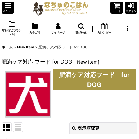
メニュー
カート
ログイン
年齢症状ブラン
カテゴリ
マイページ
商品検索
カレンダー
ド別
ホーム
>
New Item
>
肥満ケア対応 フード for DOG
肥満ケア対応 フード for DOG
[
New Item
]
肥満ケア対応フード for
DOG
表示順変更
閉じる