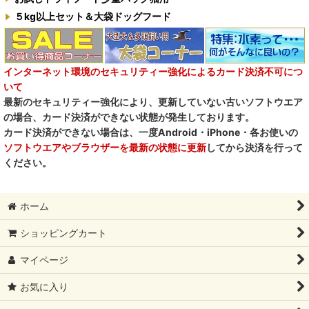
M.Y Forest推奨品
５kg以上セット＆大袋ドッグフード
フォルツァ10犬キャンペーン
一口笑 Ikkosho
インターネット環境のセキュリティー強化によるカード決済不可につ
いて
デイリーディライト DAILY DELIGHT
最新のセキュリティー強化により、更新していない古いソフトウエア
の場合、カード決済ができない状態が発生しております。
RENA DOG レナドッグ
カード決済ができない場合は、一度Android・iPhone・各お使いの
ソフトウエアやブラウザーを最新の状態に更新
してから決済を行って
PetO’CERA ペットセラ
ください。
ホーム
ショッピングカート
マイページ
お気に入り