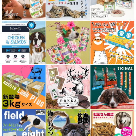
アディクション Addiction
アニモンダ ANIMONDA
アマノヴァ Amanova
アルモネイチャー almo nature
アンブロシア AMBROSIA
アートゥー AATU
アーテミス ARTEMIS
イティ iti
ウェルネス ヘルシーバランス
ウルフブラット WOLFSBLUT