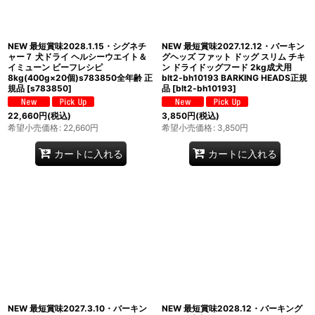
NEW 最短賞味2028.1.15・シグネチ
NEW 最短賞味2027.12.12・バーキン
ャー７ 犬ドライ ヘルシーウエイト＆
グヘッズ ファット ドッグ スリム チキ
イミューン ビーフレシピ
ン ドライドッグフード 2kg成犬用
8kg(400g×20個)s783850全年齢 正
blt2-bh10193 BARKING HEADS正規
規品
[
s783850
]
品
[
blt2-bh10193
]
22,660
円
(税込)
3,850
円
(税込)
希望小売価格
:
22,660
円
希望小売価格
:
3,850
円
カートに入れる
カートに入れる
NEW 最短賞味2027.3.10・バーキン
NEW 最短賞味2028.12・バーキング