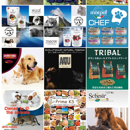
ヒマラヤ ドッグ チーズ チュウ
ファープラスト 歯みがきガム
フィッシュ4 ペットフード正規品
フィールドエイト
フォルツァ10 FORZA10
プライムケイズ さかい企画
ブリスミックス BLISMIX
プレスティージ PRESTIGE
プロデン ProDen
ベイリーコー Bailey+Co