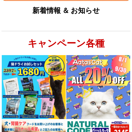
お試しドライフード少量パック犬用
新着情報 ＆ お知らせ
お試しドライフード少量パック猫用
キャンペーン各種
特集：大型犬＆多頭飼い用：セット＆大袋ドッグフード
特集 グリーントライプ（第４胃）とは
特集 フリーズドライ
特集 エアドライフード
特殊製法のドッグフード
特殊製法のキャットフード