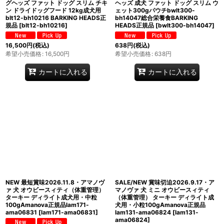
グヘッズ ファット ドッグ スリム チキ
ヘッズ 成犬 ファット ドッグ スリム ウ
ン ドライドッグフード 12kg成犬用
ェット300gパウチbwlt300-
blt12-bh10216 BARKING HEADS正
bh14047総合栄養食BARKING
規品
[
blt12-bh10216
]
HEADS正規品
[
bwlt300-bh14047
]
16,500
円
(税込)
638
円
(税込)
希望小売価格
:
16,500
円
希望小売価格
:
638
円
カートに入れる
カートに入れる
NEW 最短賞味2026.11.8・アマノヴ
SALE/NEW 賞味切迫2026.9.17・ア
ァ 犬 オウビースィティ（体重管理）
マノヴァ 犬 ミニ オウビースィティ
ターキー ディライト成犬用・中粒
（体重管理） ターキー ディライト成
100gAmanova正規品lam171-
犬用・小粒100gAmanova正規品
ama06831
[
lam171-ama06831
]
lam131-ama06824
[
lam131-
ama06824
]