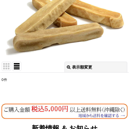
表示順変更
閉じる
0
件
表示数
:
在庫あり
並び順
:
絞り込む
新着情報 ＆ お知らせ