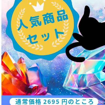
愛猫用ウェット300円以下コーナー
全年齢対応 フード for CAT
キトン用 フード for CAT
成猫用 フード for CAT
シニア猫用 フード for CAT
皮膚・被毛ケア対応 フード for CAT
食物アレルギー対応キャットフード
腎臓ケア対応キャットフード