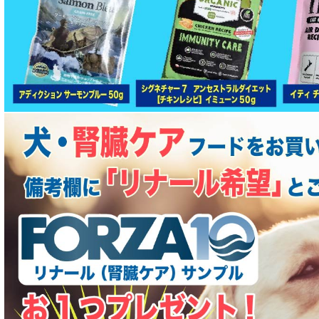
腎臓ケア対応ドッグフード
関節サポート対応 フード for DOG
肝臓ケア対応ドッグフード
肥満ケア対応 フード for DOG
泌尿器ケア対応 フード for DOG
胃腸ケア対応 フード for DOG
口腔内・喉ケア対応商品 犬用