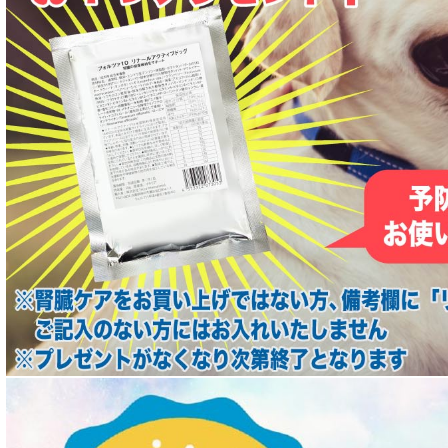
心臓ケア対応ドッグフード
皮膚・被毛ケア対応 フード for DOG
低脂肪 ドライフード for DOG
特集 ドッグフードの涙やけ対策
特集 穀物不使用 ドッグフード（ドライ）
フリーズドライ ドッグフード
エアドライ ドッグフード