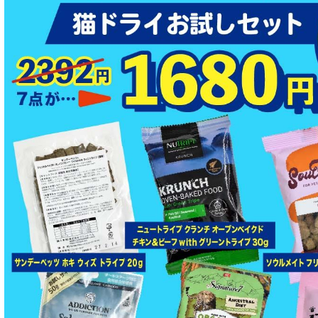
特集 エアドライフード
特殊製法のドッグフード
特殊製法のキャットフード
全年齢対応 フード for DOG
パピー用 フード for DOG
成犬用 フード for DOG
シニア犬用フード for DOG
食物アレルギー対応 ドッグフード