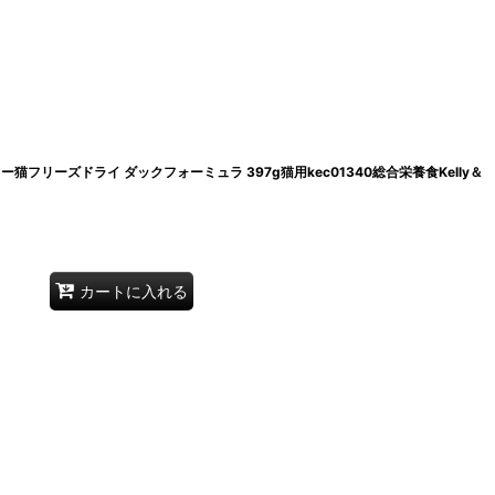
ー猫フリーズドライ ダックフォーミュラ 397g猫用kec01340総合栄養食Kelly＆
カートに入れる