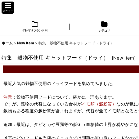
メニュー
年齢症状ブランド別
カテゴリ
ホーム
>
New Item
>
特集 穀物不使用 キャットフード（ドライ）
特集 穀物不使用 キャットフード（ドライ）
[
New Item
]
最近人気の穀物不使用のドライフードを集めてみました。
注意
：穀物不使用フードについて、確かに一理あります。
ですが、穀物の代替になっている食材が
イモ類（澱粉質）
なのが気に
穀物もある程度の澱粉質が含まれますが、代替が全てイモ類となると
追加：最近は、タピオカや豆類等の低GI（血糖値の上昇が穏やかに
以下のどのフードも当店のチェックでは問題の無い良いフードなので