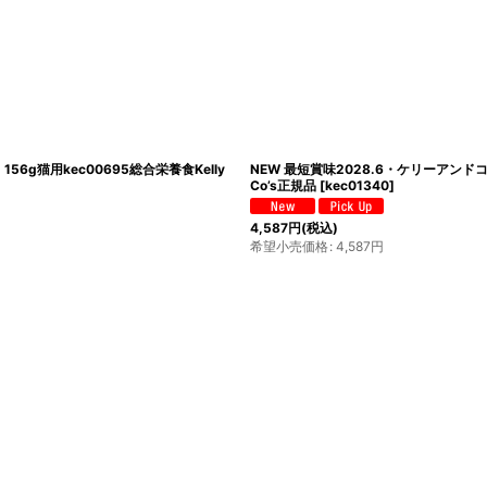
6g猫用kec00695総合栄養食Kelly
NEW 最短賞味2028.6・ケリーアンドコ
Co’s正規品
[
kec01340
]
4,587
円
(税込)
希望小売価格
:
4,587
円