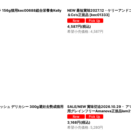
6g猫用kec00688総合栄養食Kelly
NEW 最短賞味2027.12・ケリーアンド
＆Co’s正規品
[
kec01333
]
4,587
円
(税込)
希望小売価格
:
4,587
円
フィッシュ デリカシー 300g避妊去勢成猫用
SALE/NEW 賞味切迫2026.10.29
用グレインフリーAmanova正規品lam210
3,168
円
(税込)
希望小売価格
:
5,280
円