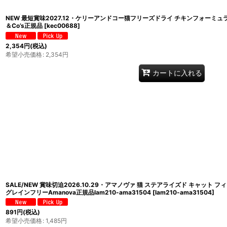
NEW 最短賞味2027.12・ケリーアンドコー猫フリーズドライ チキンフォーミュラ 15
＆Co’s正規品
[
kec00688
]
2,354
円
(税込)
希望小売価格
:
2,354
円
カートに入れる
SALE/NEW 賞味切迫2026.10.29・アマノヴァ 猫 ステアライズド キャット 
グレインフリーAmanova正規品lam210-ama31504
[
lam210-ama31504
]
891
円
(税込)
希望小売価格
:
1,485
円