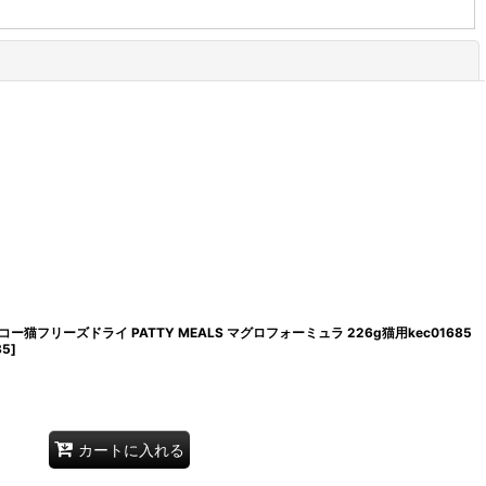
閉じる
コー猫フリーズドライ PATTY MEALS マグロフォーミュラ 226g猫用kec01685
85
]
カートに入れる