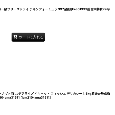
コー猫フリーズドライ チキンフォーミュラ 397g猫用kec01333総合栄養食Kelly
カートに入れる
・ アマノヴァ 猫 ステアライズド キャット フィッシュ デリカシー 1.5kg避妊去勢成猫
-ama31511
[
lam210-ama31511
]