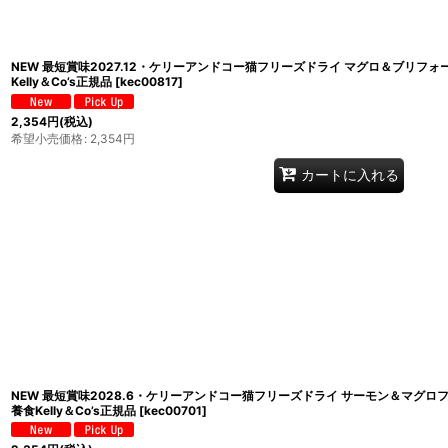
NEW 最短賞味2027.12・ケリーアンドコー猫フリーズドライ マグロ＆ブリフォーミ
Kelly＆Co’s正規品
[
kec00817
]
2,354
円
(税込)
希望小売価格
:
2,354
円
カートに入れる
NEW 最短賞味2028.6・ケリーアンドコー猫フリーズドライ サーモン＆マグロフォー
養食Kelly＆Co’s正規品
[
kec00701
]