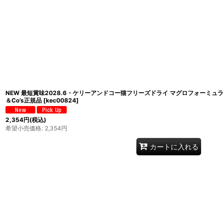
NEW 最短賞味2028.6・ケリーアンドコー猫フリーズドライ マグロフォーミュラ 15
＆Co’s正規品
[
kec00824
]
2,354
円
(税込)
希望小売価格
:
2,354
円
カートに入れる