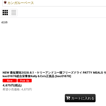
カンガルーベース
40
件
表示数
:
在庫あり
並び順
:
NEW 最短賞味2028.6.1・ケリーアンドコー猫フリーズドライ PATTY MEALS
kec01678総合栄養食Kelly＆Co’s正規品
[
kec01678
]
4,675
円
(税込)
希望小売価格
:
4,675
円
カートに入れる