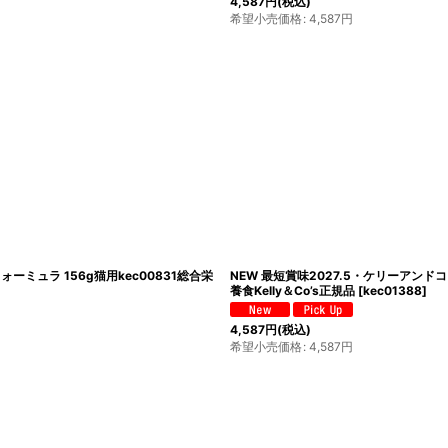
4,587
円
(税込)
希望小売価格
:
4,587
円
ミュラ 156g猫用kec00831総合栄
NEW 最短賞味2027.5・ケリーアンド
養食Kelly＆Co’s正規品
[
kec01388
]
4,587
円
(税込)
希望小売価格
:
4,587
円