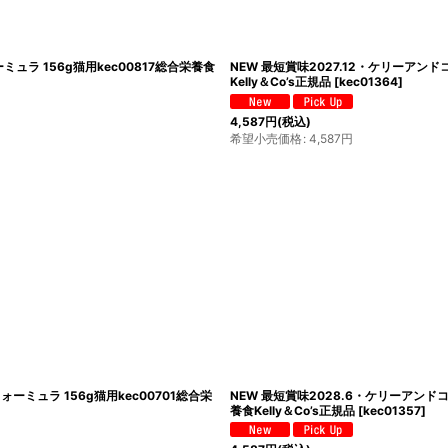
ュラ 156g猫用kec00817総合栄養食
NEW 最短賞味2027.12・ケリーアン
Kelly＆Co’s正規品
[
kec01364
]
4,587
円
(税込)
希望小売価格
:
4,587
円
ミュラ 156g猫用kec00701総合栄
NEW 最短賞味2028.6・ケリーアンド
養食Kelly＆Co’s正規品
[
kec01357
]