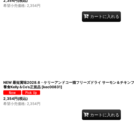
2,354
円
(税込)
希望小売価格
:
2,354
円
カートに入れる
NEW 最短賞味2028.6・ケリーアンドコー猫フリーズドライ サーモン＆チキンフォー
養食Kelly＆Co’s正規品
[
kec00831
]
2,354
円
(税込)
希望小売価格
:
2,354
円
カートに入れる