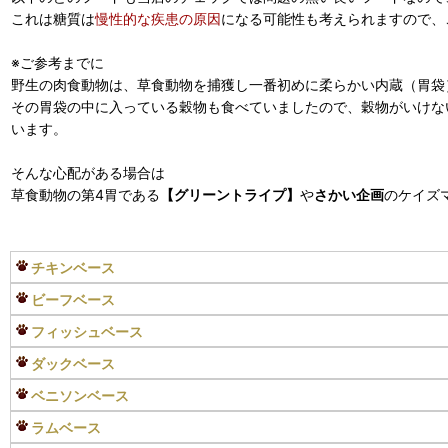
これは糖質は
慢性的な疾患の原因
になる可能性も考えられますので、
※ご参考までに
野生の肉食動物は、草食動物を捕獲し一番初めに柔らかい内蔵（胃袋
その胃袋の中に入っている穀物も食べていましたので、穀物がいけな
います。
そんな心配がある場合は
草食動物の第4胃である
【グリーントライプ】
や
さかい企画
のケイズ
チキンベース
ビーフベース
フィッシュベース
ダックベース
ベニソンベース
ラムベース