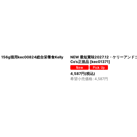
6g猫用kec00824総合栄養食Kelly
NEW 最短賞味2027.12・ケリーアンド
Co’s正規品
[
kec01371
]
4,587
円
(税込)
希望小売価格
:
4,587
円