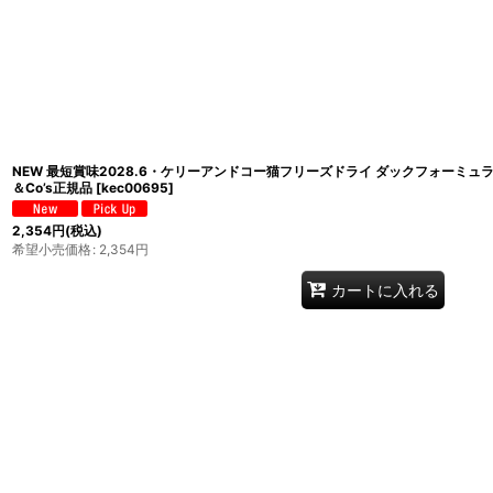
NEW 最短賞味2028.6・ケリーアンドコー猫フリーズドライ ダックフォーミュラ 15
＆Co’s正規品
[
kec00695
]
2,354
円
(税込)
希望小売価格
:
2,354
円
カートに入れる