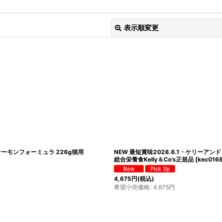
表示順変更
絞り込む
 サーモンフォーミュラ 226g猫用
NEW 最短賞味2028.6.1・ケリーアンド
総合栄養食Kelly＆Co’s正規品
[
kec016
4,675
円
(税込)
希望小売価格
:
4,675
円