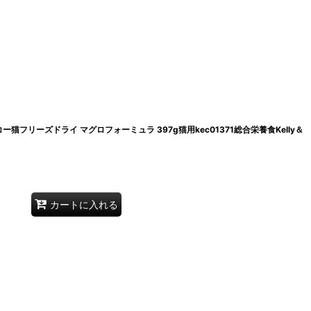
コー猫フリーズドライ マグロフォーミュラ 397g猫用kec01371総合栄養食Kelly＆
カートに入れる