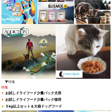
ロザイボトル
ロッカ ROKKA
ワイルドランド Wildes Land
わんぽうやく
ワフ WOOF
ナチュラル重曹 アイテム合同会社
水素シリーズ
臭わない袋BOS
▼特集
特集
自然流
お試しドライフード少量パック犬用
お試しドライフード少量パック猫用
M.Y Forest推奨品
５kg以上セット＆大袋ドッグフード