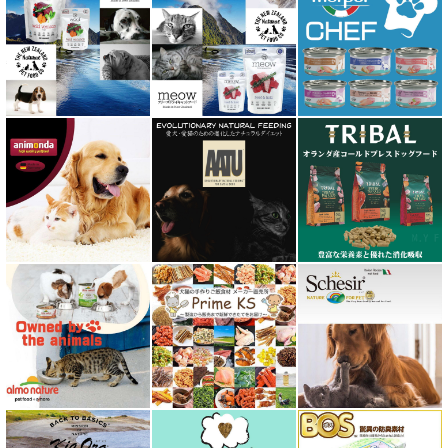
ファープラスト 歯みがきガム
フィッシュ4 ペットフード正規品
フィールドエイト
フォルツァ10 FORZA10
プライムケイズ さかい企画
ブリスミックス BLISMIX
プレスティージ PRESTIGE
プロデン ProDen
ベイリーコー Bailey+Co
ベッツソリューション VetSolution
ベッツラボ Vets Labo