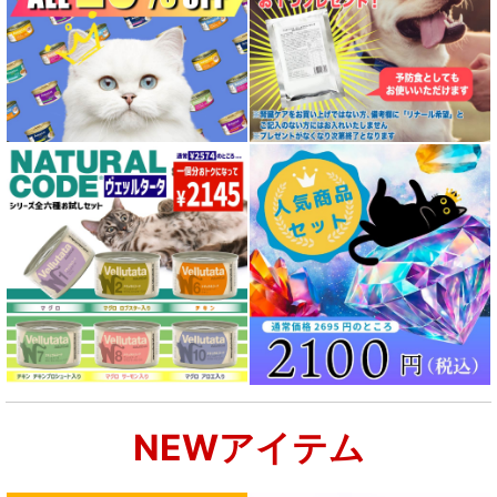
全年齢対応 フード for DOG
パピー用 フード for DOG
成犬用 フード for DOG
シニア犬用フード for DOG
食物アレルギー対応 ドッグフード
腎臓ケア対応ドッグフード
関節サポート対応 フード for DOG
NEWアイテム
肝臓ケア対応ドッグフード