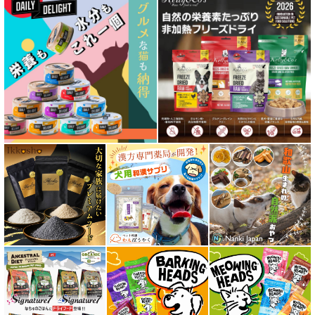
特集 ドッグフードの涙やけ対策
特集 穀物不使用 ドッグフード（ドライ）
フリーズドライ ドッグフード
エアドライ ドッグフード
愛猫用ウェット300円以下コーナー
全年齢対応 フード for CAT
キトン用 フード for CAT