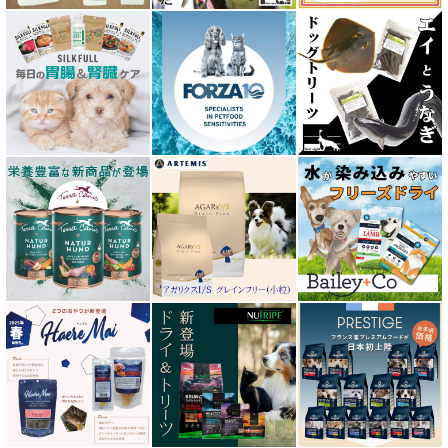
エーにゃん Anyan 猫用おやつ
エクイリブリア EQUILIBRIA
エンパイア EMPIRE
オージー ラム プラス Aussie Lamb Plus
カントリーロード Country Roads
キアオラ kiaora
キャノフィラ
グリーンフィッシュ GreenFish
ケリーアンドコー Kelly＆Co’s
サンデーペッツ Sunday Pets