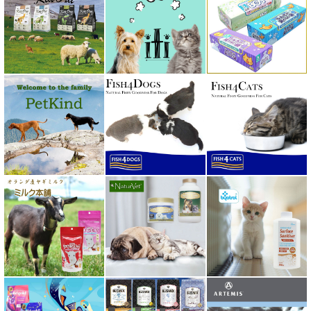
ペットカインド PetKind
ペトコト PETOKOTO
ホワイトフォックス
ボンショーズペット bonnechose pet
ママクック
ミャウ MEOW
ミャオイングヘッズ MEOWING HEADS
ミルク本舗
ムーラムーラ Moora Moora
ルイトモ RUITOMO