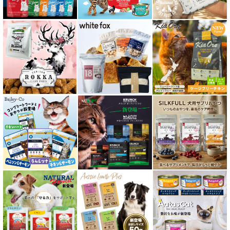
泌尿器ケア対応 フード for CAT
胃腸ケア対応 フード for CAT
口腔内・喉ケア対応商品 猫用
食欲サポート対応キャットフード
肝臓ケア対応キャットフード
免疫サポート 猫用
低脂肪 ドライフード for CAT
水分補給用ウェットフード for CAT