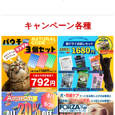
お試しドライフード少量パック猫用
キャンペーン各種
特集：大型犬＆多頭飼い用：セット＆大袋ドッグフード
特集 グリーントライプ（第４胃）とは
特集 フリーズドライ
特集 エアドライフード
特殊製法のドッグフード
特殊製法のキャットフード