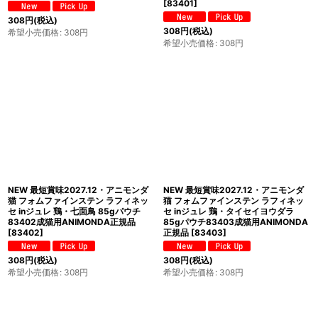
[
83401
]
308
円
(税込)
308
円
(税込)
希望小売価格
:
308
円
希望小売価格
:
308
円
NEW 最短賞味2027.12・アニモンダ
NEW 最短賞味2027.12・アニモンダ
猫 フォムファインステン ラフィネッ
猫 フォムファインステン ラフィネッ
セ inジュレ 鶏・七面鳥 85gパウチ
セ inジュレ 鶏・タイセイヨウダラ
83402成猫用ANIMONDA正規品
85gパウチ83403成猫用ANIMONDA
[
83402
]
正規品
[
83403
]
308
円
(税込)
308
円
(税込)
希望小売価格
:
308
円
希望小売価格
:
308
円