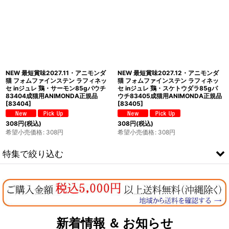
NEW 最短賞味2027.11・アニモンダ
NEW 最短賞味2027.12・アニモンダ
猫 フォムファインステン ラフィネッ
猫 フォムファインステン ラフィネッ
セ inジュレ 鶏・サーモン85gパウチ
セ inジュレ 鶏・スケトウダラ85gパ
83404成猫用ANIMONDA正規品
ウチ83405成猫用ANIMONDA正規品
[
83404
]
[
83405
]
308
円
(税込)
308
円
(税込)
希望小売価格
:
308
円
希望小売価格
:
308
円
特集で絞り込む
なちゅのオリジナルセット
お試しドライフード少量パック犬用
新着情報 ＆ お知らせ