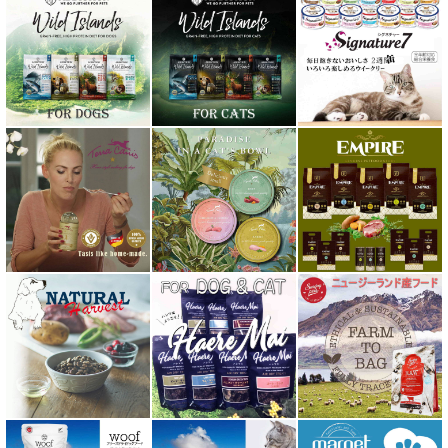
ネイチャーベット NaturVet
バーキングヘッズ BARKING HEADS
ハーロウブレンド Harlow Blend
バイオトロール・バイオフレッシュ Byotrol
バリアサプリ
Haere Mai ハレマエ
阪急ハロードッグ
プロバイオデンタルPet
ビィ・ナチュラル be-NatuRal
ヒマラヤ ドッグ チーズ チュウ