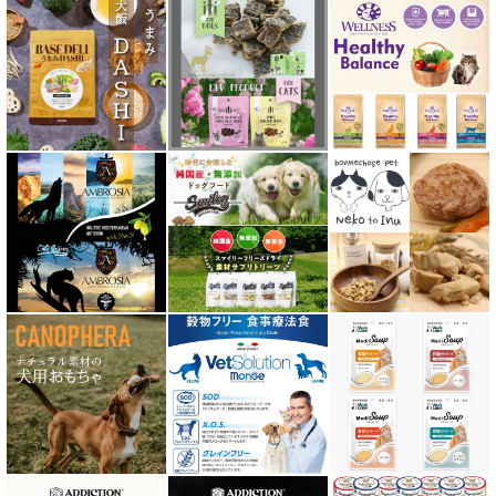
ディアブロ（Deer Blow）
テラカニス TerraCanis
テラフェリス TerraFelis
テラカニス ハーバルヒーローズ
トライバル TRIBAL
ナチュラルコード NATURAL CODE
ナチュラルハーベスト Natural Harvest
Nanki Japan ナンキジャパン
ニュートライプ NUTRIPE
ｐＨ バランス キャット ウォーター