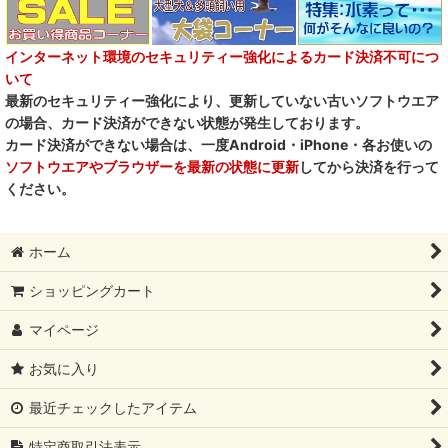
フォルツァ10犬キャンペーン
一口笑 Ikkosho
インターネット環境のセキュリティー強化によるカード決済不可につ
いて
デイリーディライト DAILY DELIGHT
最新のセキュリティー強化により、更新していない古いソフトウエア
の場合、カード決済ができない状態が発生しております。
RENA DOG レナドッグ
カード決済ができない場合は、一度Android・iPhone・各お使いの
ソフトウエアやブラウザーを最新の状態に更新
してから決済を行って
PetO’CERA ペットセラ
ください。
ホーム
ショッピングカート
マイページ
お気に入り
最近チェックしたアイテム
特定商取引法表示