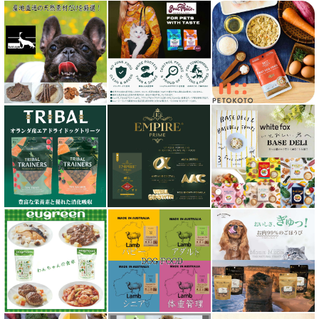
サンユー研究所
シェフ SHEF
シグネチャー７（Signature7）正規輸入品
シシア Schesir
獣医さん推奨シリーズ
シルクフル SILKFULL
ジーランディア Zealandia
スマイリー Smiley
ソウルメイト SoulMate
ソリッドゴールド Solid Gold