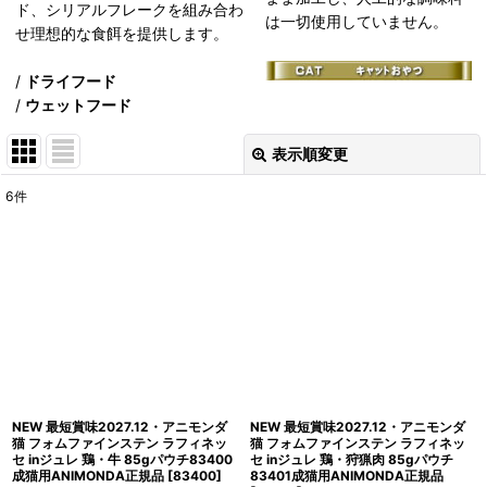
ド、シリアルフレークを組み合わ
は一切使用していません。
せ理想的な食餌を提供します。
/
ドライフード
/
ウェットフード
表示順変更
閉じる
6
件
表示数
:
在庫あり
並び順
:
絞り込む
NEW 最短賞味2027.12・アニモンダ
NEW 最短賞味2027.12・アニモンダ
猫 フォムファインステン ラフィネッ
猫 フォムファインステン ラフィネッ
セ inジュレ 鶏・牛 85gパウチ83400
セ inジュレ 鶏・狩猟肉 85gパウチ
成猫用ANIMONDA正規品
[
83400
]
83401成猫用ANIMONDA正規品