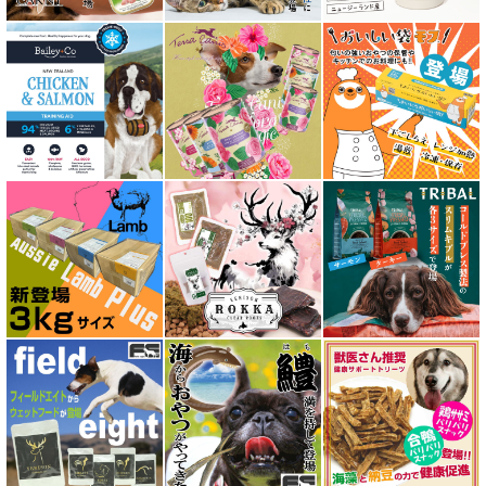
アニモンダ ANIMONDA
アマノヴァ Amanova
アルモネイチャー almo nature
アンブロシア AMBROSIA
アートゥー AATU
アーテミス ARTEMIS
イティ iti
ウェルネス ヘルシーバランス
ウルフブラット WOLFSBLUT
エーワン AWAN DOG FOOD