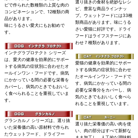
選り抜きの食材を絶妙なレシ
ピで作られた数種類の上質な肉の
ピ、豊富な商品ラインナッ
コンビネーションで、12種類の商
プ。ウェットフードには33種
品があります。
類商品があります。味にうる
味にうるさい愛犬にもお勧めで
さい愛猫に好評です。ドライ
す。
フードはライフステージにあ
わせ７種類があります。
インテグラプロテクト シリーズ
は、愛犬の健康を効果的にサポー
愛猫の健康を効果的にサポー
トする病気の症状別に合わせたオ
トする病気の症状別に合わせ
ールインワン・フードです。病気
たオールインワン・フードで
にかかっている間の必要な栄養を
す。病気にかかっている間の
カバーし、病気のときでもおいし
必要な栄養分をカバーし、病
く食べられることを重視していま
気のときでもおいしく食べら
す。
れることを重視しています。
グランカルノ シリーズは、選り抜
選り抜た栄養価の高い肉を使
いた栄養価の高い原材料で作られ
い、肉の部分はすべて新鮮な
たウェットフード、ドライフー
まま加工し、人工的な調味料