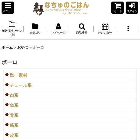
メニュー
カート
ログイン
年齢症状ブラン
カテゴリ
マイページ
商品検索
カレンダー
ド別
ホーム
>
おやつ
>
ボーロ
ボーロ
単一素材
チュール系
肉系
魚系
骨系
筋系
皮系