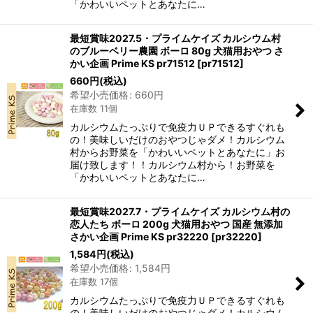
「かわいいペットとあなたに…
最短賞味2027.5・プライムケイズ カルシウム村
のブルーベリー農園 ボーロ 80g 犬猫用おやつ さ
かい企画 Prime KS pr71512
[
pr71512
]
660
円
(税込)
希望小売価格
:
660
円
在庫数 11個
カルシウムたっぷりで免疫力ＵＰできるすぐれも
の！美味しいだけのおやつじゃダメ！カルシウム
村からお野菜を「かわいいペットとあなたに」お
届け致します！！カルシウム村から！お野菜を
「かわいいペットとあなたに…
最短賞味2027.7・プライムケイズ カルシウム村の
恋人たち ボーロ 200g 犬猫用おやつ 国産 無添加
さかい企画 Prime KS pr32220
[
pr32220
]
1,584
円
(税込)
希望小売価格
:
1,584
円
在庫数 17個
カルシウムたっぷりで免疫力ＵＰできるすぐれも
の！美味しいだけのおやつじゃダメ！カルシウム