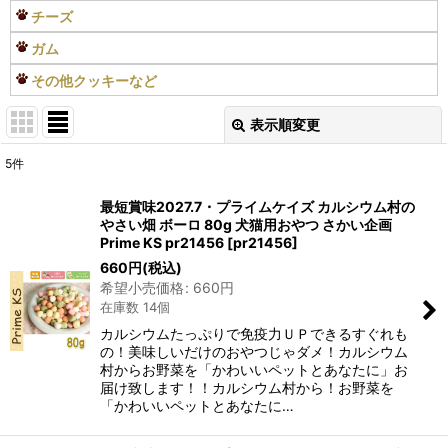
チーズ
ガム
その他クッキーなど
表示順変更
閉じる
5
件
表示数
:
最短賞味2027.7・プライムケイズ カルシウム村の
やさい畑 ボーロ 80g 犬猫用おやつ さかい企画
在庫あり
Prime KS pr21456
[
pr21456
]
660
円
(税込)
並び順
:
希望小売価格
:
660
円
在庫数 14個
絞り込む
カルシウムたっぷりで免疫力ＵＰできるすぐれも
の！美味しいだけのおやつじゃダメ！カルシウム
村からお野菜を「かわいいペットとあなたに」お
届け致します！！カルシウム村から！お野菜を
「かわいいペットとあなたに…