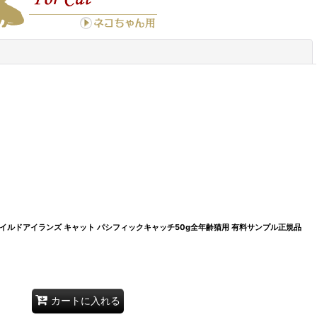
閉じる
猫 ワイルドアイランズ キャット パシフィックキャッチ50g全年齢猫用 有料サンプル正規品
カートに入れる