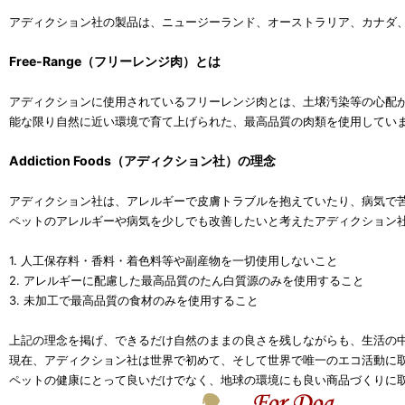
アディクション社の製品は、ニュージーランド、オーストラリア、カナダ
Free-Range（フリーレンジ肉）とは
アディクションに使用されているフリーレンジ肉とは、土壌汚染等の心配
能な限り自然に近い環境で育て上げられた、最高品質の肉類を使用してい
Addiction Foods（アディクション社）の理念
アディクション社は、アレルギーで皮膚トラブルを抱えていたり、病気で
ペットのアレルギーや病気を少しでも改善したいと考えたアディクション
1. 人工保存料・香料・着色料等や副産物を一切使用しないこと
2. アレルギーに配慮した最高品質のたん白質源のみを使用すること
3. 未加工で最高品質の食材のみを使用すること
上記の理念を掲げ、できるだけ自然のままの良さを残しながらも、生活の
現在、アディクション社は世界で初めて、そして世界で唯一のエコ活動に
ペットの健康にとって良いだけでなく、地球の環境にも良い商品づくりに