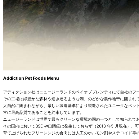
Addiction Pet Foods Menu
アディクション社はニュージーランドのベイオブプレンティにて自社のフ
その工場は緑豊かな森林や透き通るような湖、のどかな農作地帯に囲まれ
大自然に囲まれながら、厳しい製造基準により製造されたユニークなペッ
常に最高品質であることを約束しています。
ニュージーランドは世界で最もクリーンな環境の国の一つとして知られて
その国内においてBSE や口蹄疫は発生しておらず（2013 年5 月現在）
育て上げられたフリーレンジの食肉には人工のホルモン剤やステロイド等