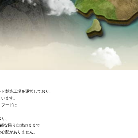
ード製造工場を運営しており、
ています。
トフードは
おり、
、可能な限り自然のままで
の心配がありません。