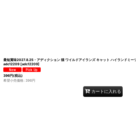
最短賞味2027.8.25・アディクション 猫 ワイルドアイランズ キャット ハイランドミ
adc12209
[
adc12209
]
396
円
(税込)
希望小売価格
:
396
円
カートに入れる