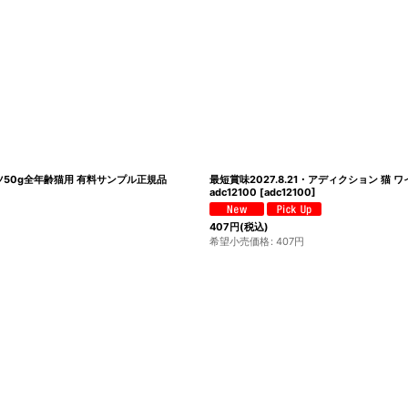
ーツ50g全年齢猫用 有料サンプル正規品
最短賞味2027.8.21・アディクション 
adc12100
[
adc12100
]
407
円
(税込)
希望小売価格
:
407
円