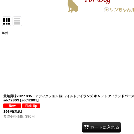
16
件
表示数
:
在庫あり
並び順
:
最短賞味2027.8.15・アディクション 猫 ワイルドアイランズ キャット アイランドバー
adc12803
[
adc12803
]
396
円
(税込)
希望小売価格
:
396
円
カートに入れる