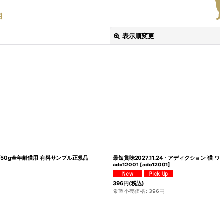
表示順変更
絞り込む
ズ50g全年齢猫用 有料サンプル正規品
最短賞味2027.11.24・アディクション 
adc12001
[
adc12001
]
396
円
(税込)
希望小売価格
:
396
円