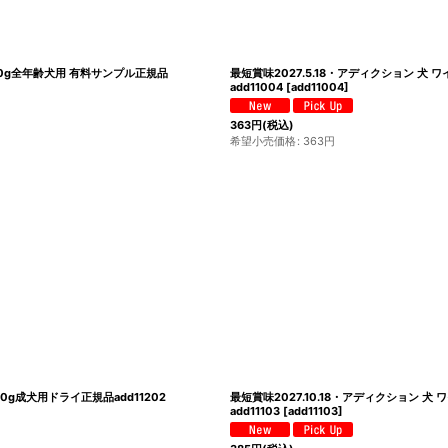
50g全年齢犬用 有料サンプル正規品
最短賞味2027.5.18・アディクション 
add11004
[
add11004
]
363
円
(税込)
希望小売価格
:
363
円
0g成犬用ドライ正規品add11202
最短賞味2027.10.18・アディクション 
add11103
[
add11103
]