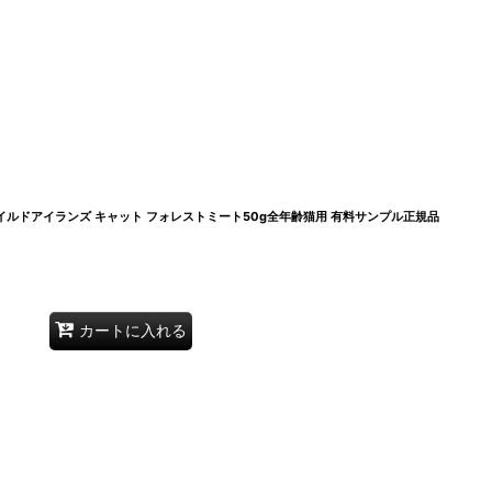
猫 ワイルドアイランズ キャット フォレストミート50g全年齢猫用 有料サンプル正規品
カートに入れる