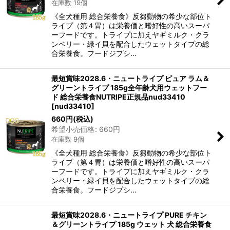
在庫数 19個
《全犬種用 総合栄養食》反芻動物の希少な部位ト
ライプ（第４胃）は栄養価と嗜好性の高いスーパ
ーフードです。トライプに加えヤギミルク・クラ
ンベリー・緑イ貝を配合したウェットタイプの総
合栄養食。フードジプシ…
最短賞味2028.6・ニュートライプ ピュア ラム＆
グリーントライプ 185g全年齢犬用ウェットフー
ド 総合栄養食NUTRIPE正規品nud33410
[
nud33410
]
660
円
(税込)
希望小売価格
:
660
円
在庫数 9個
《全犬種用 総合栄養食》反芻動物の希少な部位ト
ライプ（第４胃）は栄養価と嗜好性の高いスーパ
ーフードです。トライプに加えヤギミルク・クラ
ンベリー・緑イ貝を配合したウェットタイプの総
合栄養食。フードジプシ…
最短賞味2028.6・ニュートライプ PURE チキン
＆グリーントライプ 185g ウェット 犬 総合栄養食