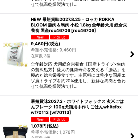
せて低温乾燥製法で仕…
NEW 最短賞味2027.8.25・ロッカ ROKKA
BLOOM 鹿肉＆馬肉 小粒 1.8kg 全年齢犬用 総合栄
養食 国産roc46706
[
roc46706
]
9,460
円
(税込)
希望小売価格
:
9,460
円
在庫数 3個
全年齢対応 犬用総合栄養食【国産トライプ×生肉
の贅沢処方】愛犬の健康寿命を支える「腸活」を
極めた総合栄養食です。主原料には希少な国産エ
ゾ鹿トライプを約20%使用し、新鮮な馬肉と合わ
せて低温乾燥製法で仕…
最短賞味2027.3・ホワイトフォックス 玄米ごは
んフレーク 100g犬猫用手作りごはんwhitefox
wf70113
[
wf70113
]
1,078
円
(税込)
希望小売価格
:
1,078
円