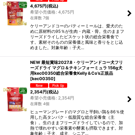
4,675
円
(税込)
希望小売価格
:
4,675
円
在庫数 7個
ケリーアンドコーのパティーミールは、愛犬のた
めに原材料の95％が生肉・内蔵・骨。生のままフ
リーズドライしたビスケット状の総合栄養食で
す。素材そのものの栄養価と風味と香りをとじ込
めました。対象年齢：子犬…
NEW 最短賞味2027.8・ケリーアンドコー犬フリ
ーズドライ マグロ＆チキンフォーミュラ 156g犬
用kec00350総合栄養食Kelly＆Co’s正規品
[
kec00350
]
2,354
円
(税込)
希望小売価格
:
2,354
円
在庫数 4個
ヒューマングレードのマグロと平飼い鶏を86％使
用した高タンパク・低脂質な総合栄養食（主
食）。生のままフリーズドライしているので、加
熱で壊れやすい栄養素や酵素も摂取できます。対
象年齢：子犬、成犬、シニア…