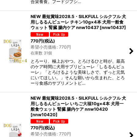
合栄養食。フードジプシ…
NEW 最短賞味2028.5・SILKFULL シルクフル 犬
用しるるんピューレ チキン10g×4本 犬用一般食
ウェット 腎臓 腸内ケア nnw10437
[
nnw10437
]
770
円
(税込)
希望小売価格
:
770
円
在庫数 31個
とろーり、極上おやつ。とろけるひと時が、最高
のケア時間に犬用サプリピューレ「しるるんピュ
ーレ」「とろけるような美味しさで、ずっと元気
にいてほしい。」そんな願いから生まれた、とろ
ーり食感のサプリメントピ…
NEW 最短賞味2028.5・SILKFULL シルクフル 犬
用しるるんピューレ いちご大福10g×4本 犬用一
般食ウェット 腎臓 腸内ケア nnw10420
[
nnw10420
]
770
円
(税込)
希望小売価格
:
770
円