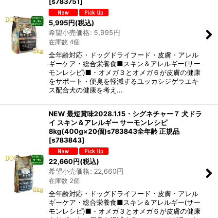
[
s783751
]
5,995
円
(税込)
希望小売価格
:
5,995
円
在庫数 4個
全年齢対応・ドッグドライフード・皮膚・アレル
ギーケア・総合栄養食■スキン＆アレルギー(サー
モンレシピ)■・オメガ３とオメガ６が皮膚の健康
をサポート・便臭を軽減するユッカシジゲラエキ
ス配合犬の健康を考え…
NEW 最短賞味2028.1.15・シグネチャー７ 犬ドラ
イ スキン＆アレルギー サーモンレシピ
8kg(400g×20個)s783843全年齢 正規品
[
s783843
]
22,660
円
(税込)
希望小売価格
:
22,660
円
在庫数 2個
全年齢対応・ドッグドライフード・皮膚・アレル
ギーケア・総合栄養食■スキン＆アレルギー(サー
モンレシピ)■・オメガ３とオメガ６が皮膚の健康