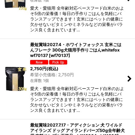
在庫数 1個
愛犬・愛猫用 全年齢対応ベースフード白米のおよ
そ5倍の栄養価！毎日の手作りごはんを気軽にバ
ランスアップできます！玄米にはペットの健康に
欠かせないビタミンやミネラルなどの栄養がバラ
ンス良く含まれています…
最短賞味2027.4・ホワイトフォックス 玄米ごは
んフレーク 300g犬猫用手作りごはんwhitefox
wf70137
[
wf70137
]
2,750
円
(税込)
希望小売価格
:
2,750
円
在庫数 1個
愛犬・愛猫用 全年齢対応ベースフード白米のおよ
そ5倍の栄養価！毎日の手作りごはんを気軽にバ
ランスアップできます！玄米にはペットの健康に
欠かせないビタミンやミネラルなどの栄養がバラ
ンス良く含まれています…
最短賞味2027.7.17・アディクション 犬 ワイルド
アイランズ ドッグ アイランドバーズ50g全年齢犬