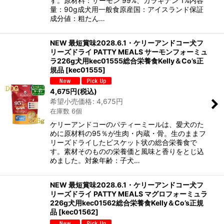
す。原材料：サーモン 99%、カラギナン 1%内容
量：90g成犬用一般食原産国：アイスランド保証
成分値：粗たん…
NEW 最短賞味2028.6.1・ケリーアンドコー犬フ
リーズドライ PATTY MEALS サーモンフォーミュ
ラ226g犬用kec01555総合栄養食Kelly＆Co’s正
規品
[
kec01555
]
4,675
円
(税込)
希望小売価格
:
4,675
円
在庫数 6個
ケリーアンドコーのパティーミールは、愛犬のた
めに原材料の95％が生肉・内蔵・骨。生のままフ
リーズドライしたビスケット状の総合栄養食で
す。素材そのものの栄養価と風味と香りをとじ込
めました。対象年齢：子犬…
NEW 最短賞味2028.6.1・ケリーアンドコー犬フ
リーズドライ PATTY MEALS マグロフォーミュラ
226g犬用kec01562総合栄養食Kelly＆Co’s正規
品
[
kec01562
]