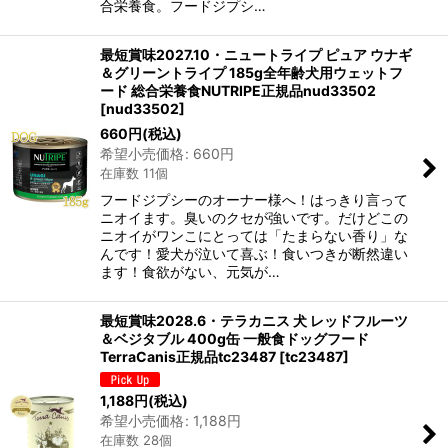
合栄養食。フードジプシ…
最短賞味2027.10・ニュートライプ ピュア ウナギ
＆グリーントライプ 185g全年齢犬用ウェットフ
ード 総合栄養食NUTRIPE正規品nud33502
[
nud33502
]
660
円
(税込)
希望小売価格
:
660
円
在庫数 11個
フードジプシーのオーナー様へ！はっきり言って
ニオイます。臭いのクセが強いです。だけどこの
ニオイがワンこにとっては「たまらない香り」な
んです！愛犬が泣いて喜ぶ！食いつきが断然違い
ます！食欲がない、元気が…
最短賞味2028.6・テラカニス 犬 レッドフルーツ
＆ベジタブル 400g缶 一般食ドッグフード
TerraCanis正規品tc23487
[
tc23487
]
1,188
円
(税込)
希望小売価格
:
1,188
円
在庫数 28個