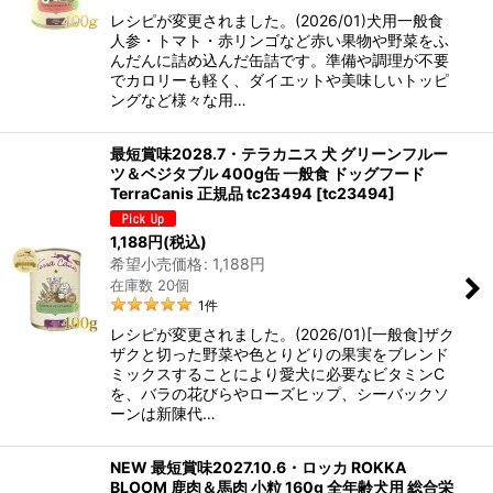
レシピが変更されました。(2026/01)犬用一般食
人参・トマト・赤リンゴなど赤い果物や野菜をふ
んだんに詰め込んだ缶詰です。準備や調理が不要
でカロリーも軽く、ダイエットや美味しいトッピ
ングなど様々な用…
最短賞味2028.7・テラカニス 犬 グリーンフルー
ツ＆ベジタブル 400g缶 一般食 ドッグフード
TerraCanis 正規品 tc23494
[
tc23494
]
1,188
円
(税込)
希望小売価格
:
1,188
円
在庫数 20個
1
件
レシピが変更されました。(2026/01)[一般食]ザク
ザクと切った野菜や色とりどりの果実をブレンド
ミックスすることにより愛犬に必要なビタミンC
を、バラの花びらやローズヒップ、シーバックソ
ーンは新陳代…
NEW 最短賞味2027.10.6・ロッカ ROKKA
BLOOM 鹿肉＆馬肉 小粒 160g 全年齢犬用 総合栄