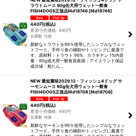
ラウトムース 90g缶犬用ウェット一般食
FISH4DOGS正規品f4d18746
[
f4d18746
]
440
円
(税込)
希望小売価格
:
440
円
在庫数 15個
新鮮なトラウトを99％使用したシンプルなウェッ
トフード。手作り食の補助やトッピングに最適で
す。原材料：トラウト 99%、カラギナン 1%内容
量：90g成犬用一般食原産国：アイスランド保証
成分値：粗たん…
NEW 最短賞味2029.12・フィッシュ4ドッグ サ
ーモンムース 90g缶犬用ウェット一般食
FISH4DOGS正規品f4d18708
[
f4d18708
]
440
円
(税込)
希望小売価格
:
440
円
在庫数 16個
新鮮なサーモンを99％使用したシンプルなウェッ
トフード。手作り食の補助やトッピングに最適で