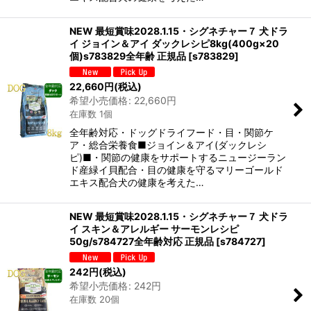
NEW 最短賞味2028.1.15・シグネチャー７ 犬ドラ
イ ジョイン＆アイ ダックレシピ8kg(400g×20
個)s783829全年齢 正規品
[
s783829
]
22,660
円
(税込)
希望小売価格
:
22,660
円
在庫数 1個
全年齢対応・ドッグドライフード・目・関節ケ
ア・総合栄養食■ジョイン＆アイ(ダックレシ
ピ)■・関節の健康をサポートするニュージーラン
ド産緑イ貝配合・目の健康を守るマリーゴールド
エキス配合犬の健康を考えた…
NEW 最短賞味2028.1.15・シグネチャー７ 犬ドラ
イ スキン＆アレルギー サーモンレシピ
50g/s784727全年齢対応 正規品
[
s784727
]
242
円
(税込)
希望小売価格
:
242
円
在庫数 20個