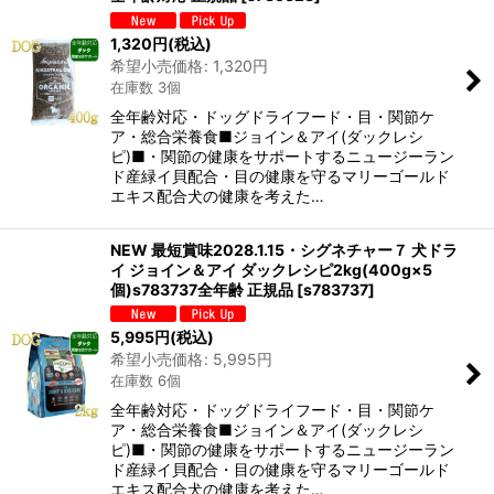
1,320
円
(税込)
希望小売価格
:
1,320
円
在庫数 3個
全年齢対応・ドッグドライフード・目・関節ケ
ア・総合栄養食■ジョイン＆アイ(ダックレシ
ピ)■・関節の健康をサポートするニュージーラン
ド産緑イ貝配合・目の健康を守るマリーゴールド
エキス配合犬の健康を考えた…
NEW 最短賞味2028.1.15・シグネチャー７ 犬ドラ
イ ジョイン＆アイ ダックレシピ2kg(400g×5
個)s783737全年齢 正規品
[
s783737
]
5,995
円
(税込)
希望小売価格
:
5,995
円
在庫数 6個
全年齢対応・ドッグドライフード・目・関節ケ
ア・総合栄養食■ジョイン＆アイ(ダックレシ
ピ)■・関節の健康をサポートするニュージーラン
ド産緑イ貝配合・目の健康を守るマリーゴールド
エキス配合犬の健康を考えた…