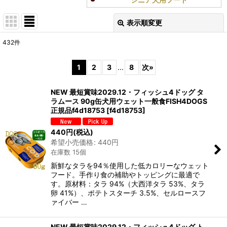
表示順変更
閉じる
432
件
表示数
:
1
2
3
...
8
次
»
在庫あり
NEW 最短賞味2029.12・フィッシュ4ドッグ タ
並び順
:
ラムース 90g缶犬用ウェット一般食FISH4DOGS
正規品f4d18753
[
f4d18753
]
絞り込む
440
円
(税込)
希望小売価格
:
440
円
在庫数 15個
新鮮なタラを94％使用した低カロリーなウェット
フード。手作り食の補助やトッピングに最適で
す。原材料：タラ 94%（大西洋タラ 53%、タラ
卵 41%）、ポテトスターチ 3.5%、セルロースフ
ァイバー …
NEW 最短賞味2029.12・フィッシュ4ドッグ ト