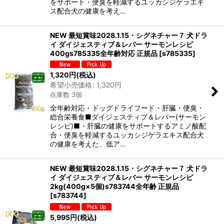
をサポート・便臭を軽減するユッカシジゲラエキ
ス配合犬の健康を考え…
NEW 最短賞味2028.1.15・シグネチャー７ 犬ドラ
イ ダイジェスティブ＆レバー サーモンレシピ
400gs785335全年齢対応 正規品
[
s785335
]
1,320
円
(税込)
希望小売価格
:
1,320
円
在庫数 3個
全年齢対応・ドッグドライフード・肝臓・便臭・
総合栄養食■ダイジェスティブ＆レバー(サーモン
レシピ)■・肝臓の健康をサポートするアミノ酸配
合・便臭を軽減するユッカシジゲラエキス配合犬
の健康を考えた、低ア…
NEW 最短賞味2028.1.15・シグネチャー７ 犬ドラ
イ ダイジェスティブ＆レバー サーモンレシピ
2kg(400g×5個)s783744全年齢 正規品
[
s783744
]
5,995
円
(税込)