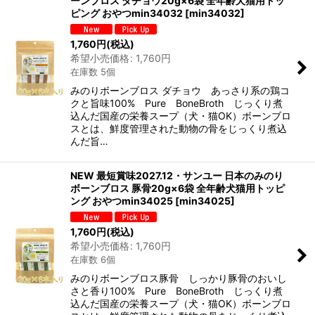
ーンブロス ダチョウ20g×6袋 全年齢犬猫用トッ
ピング おやつmin34032
[
min34032
]
1,760
円
(税込)
希望小売価格
:
1,760
円
在庫数 5個
みのりボーンブロス ダチョウ あっさり系の鶏コ
クと旨味100% Pure BoneBroth じっくり煮
込んだ国産の栄養スープ（犬・猫OK）ボーンブロ
スとは、鮮度管理された動物の骨をじっくり煮込
んだ旨…
NEW 最短賞味2027.12・サンユー 日本のみのり
ボーンブロス 豚骨20g×6袋 全年齢犬猫用トッピ
ング おやつmin34025
[
min34025
]
1,760
円
(税込)
希望小売価格
:
1,760
円
在庫数 6個
みのりボーンブロス豚骨 しっかり豚骨のおいし
さと香り100% Pure BoneBroth じっくり煮
込んだ国産の栄養スープ（犬・猫OK）ボーンブロ