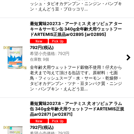
ッシュ・タピオカデンプン・ニンジン・パンプキ
ン・えんどう豆・ブロッコリ…
最短賞味2027.3・アーテミス 犬 オソピュア ター
キー＆サーモン缶 340g全年齢犬用ウェットフー
ドARTEMIS正規品ar02895
[
ar02895
]
792
円
(税込)
希望小売価格
:
792
円
在庫数 9個
全年齢犬用ウェットフード穀物不使用！仔犬から
老犬まで与えて頂ける缶詰です。原材料：七面
鳥・フィッシュスープ・水・サーモン・乾燥卵・
タピオカデンプン・ツナ・豆タンパク質・ニンジ
ン・パンプキン・えんどう豆…
最短賞味2027.8・アーテミス 犬 オソピュア ラム
缶 340g全年齢犬用ウェットフードARTEMIS正規
品ar02871
[
ar02871
]
792
円
(税込)
希望小売価格
:
792
円