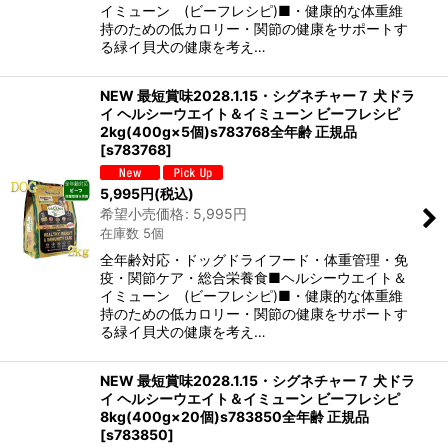
イミューン (ビーフレシピ)■・健康的な体重維
持のための低カロリー・関節の健康をサポートす
る緑イ貝犬の健康を考え…
NEW 最短賞味2028.1.15・シグネチャー７ 犬ドラ
イ ヘルシーウエイト＆イミューン ビーフレシピ
2kg(400g×5個)s783768全年齢 正規品
[
s783768
]
5,995
円
(税込)
希望小売価格
:
5,995
円
在庫数 5個
全年齢対応・ドッグドライフード・体重管理・免
疫・関節ケア・総合栄養食■ヘルシーウエイト＆
イミューン (ビーフレシピ)■・健康的な体重維
持のための低カロリー・関節の健康をサポートす
る緑イ貝犬の健康を考え…
NEW 最短賞味2028.1.15・シグネチャー７ 犬ドラ
イ ヘルシーウエイト＆イミューン ビーフレシピ
8kg(400g×20個)s783850全年齢 正規品
[
s783850
]