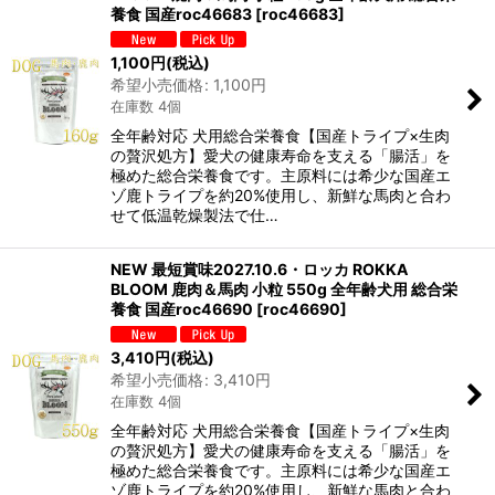
養食 国産roc46683
[
roc46683
]
1,100
円
(税込)
希望小売価格
:
1,100
円
在庫数 4個
全年齢対応 犬用総合栄養食【国産トライプ×生肉
の贅沢処方】愛犬の健康寿命を支える「腸活」を
極めた総合栄養食です。主原料には希少な国産エ
ゾ鹿トライプを約20%使用し、新鮮な馬肉と合わ
せて低温乾燥製法で仕…
NEW 最短賞味2027.10.6・ロッカ ROKKA
BLOOM 鹿肉＆馬肉 小粒 550g 全年齢犬用 総合栄
養食 国産roc46690
[
roc46690
]
3,410
円
(税込)
希望小売価格
:
3,410
円
在庫数 4個
全年齢対応 犬用総合栄養食【国産トライプ×生肉
の贅沢処方】愛犬の健康寿命を支える「腸活」を
極めた総合栄養食です。主原料には希少な国産エ
ゾ鹿トライプを約20%使用し、新鮮な馬肉と合わ