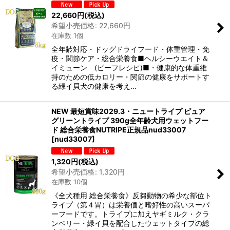
22,660
円
(税込)
希望小売価格
:
22,660
円
在庫数 1個
全年齢対応・ドッグドライフード・体重管理・免
疫・関節ケア・総合栄養食■ヘルシーウエイト＆
イミューン (ビーフレシピ)■・健康的な体重維
持のための低カロリー・関節の健康をサポートす
る緑イ貝犬の健康を考え…
NEW 最短賞味2029.3・ニュートライプ ピュア
グリーントライプ 390g全年齢犬用ウェットフー
ド 総合栄養食NUTRIPE正規品nud33007
[
nud33007
]
1,320
円
(税込)
希望小売価格
:
1,320
円
在庫数 10個
《全犬種用 総合栄養食》反芻動物の希少な部位ト
ライプ（第４胃）は栄養価と嗜好性の高いスーパ
ーフードです。トライプに加えヤギミルク・クラ
ンベリー・緑イ貝を配合したウェットタイプの総