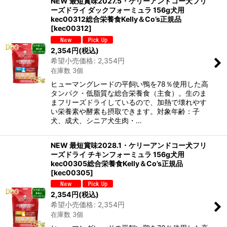
NEW 最短賞味2027.5・ケリーアンドコー犬フリ
ーズドライ ダックフォーミュラ 156g犬用
kec00312総合栄養食Kelly＆Co’s正規品
[
kec00312
]
2,354
円
(税込)
希望小売価格
:
2,354
円
在庫数 3個
ヒューマングレードの平飼い鴨を78％使用した高
タンパク・低脂質な総合栄養食（主食）。生のま
まフリーズドライしているので、加熱で壊れやす
い栄養素や酵素も摂取できます。対象年齢：子
犬、成犬、シニア犬生肉・…
NEW 最短賞味2028.1・ケリーアンドコー犬フリ
ーズドライ チキンフォーミュラ 156g犬用
kec00305総合栄養食Kelly＆Co’s正規品
[
kec00305
]
2,354
円
(税込)
希望小売価格
:
2,354
円
在庫数 3個