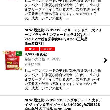
ヒューマングレードの平飼い鶏を78％使用した高
タンパク・低脂質な総合栄養食（主食）。生のま
まフリーズドライしているので、加熱で壊れやす
い栄養素や酵素も摂取できます。対象年齢：子
犬、成犬、シニア犬生肉・…
NEW 最短賞味2027.12・ケリーアンドコー犬フリ
ーズドライ チキンフォーミュラ 397g犬用
kec01272総合栄養食Kelly＆Co’s正規品
[
kec01272
]
4,587
円
(税込)
希望小売価格
:
4,587
円
在庫数 5個
ヒューマングレードの平飼い鶏を78％使用した高
タンパク・低脂質な総合栄養食（主食）。生のま
まフリーズドライしているので、加熱で壊れやす
い栄養素や酵素も摂取できます。対象年齢：子
犬、成犬、シニア犬生肉・…
NEW 最短賞味2028.1.15・シグネチャー７ 犬ドラ
イ ジョイン＆アイ ダックレシピ400g/s785328
全年齢対応 正規品
[
s785328
]