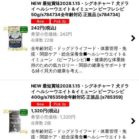
NEW 最短賞味2028.1.15・シグネチャー７ 犬ドラ
イ ヘルシーウエイト＆イミューン ビーフレシピ
50g/s784734全年齢対応 正規品
[
s784734
]
242
円
(税込)
希望小売価格
:
242
円
在庫数 22個
全年齢対応・ドッグドライフード・体重管理・免
疫・関節ケア・総合栄養食■ヘルシーウエイト＆
イミューン (ビーフレシピ)■・健康的な体重維
持のための低カロリー・関節の健康をサポートす
る緑イ貝犬の健康を考え…
NEW 最短賞味2028.1.15・シグネチャー７ 犬ドラ
イ ヘルシーウエイト＆イミューン ビーフレシピ
400g/s785359全年齢対応 正規品
[
s785359
]
1,320
円
(税込)
希望小売価格
:
1,320
円
在庫数 2個
全年齢対応・ドッグドライフード・体重管理・免
疫・関節ケア・総合栄養食■ヘルシーウエイト＆