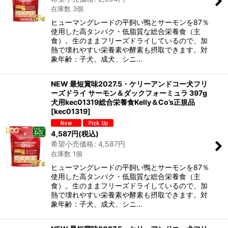
在庫数 3個
ヒューマングレードの平飼い鴨とサーモンを87％
使用した高タンパク・低脂質な総合栄養食（主
食）。生のままフリーズドライしているので、加
熱で壊れやすい栄養素や酵素も摂取できます。対
象年齢：子犬、成犬、シニ…
NEW 最短賞味2027.5・ケリーアンドコー犬フリ
ーズドライ サーモン＆ダックフォーミュラ 397g
犬用kec01319総合栄養食Kelly＆Co’s正規品
[
kec01319
]
4,587
円
(税込)
希望小売価格
:
4,587
円
在庫数 1個
ヒューマングレードの平飼い鴨とサーモンを87％
使用した高タンパク・低脂質な総合栄養食（主
食）。生のままフリーズドライしているので、加
熱で壊れやすい栄養素や酵素も摂取できます。対
象年齢：子犬、成犬、シニ…