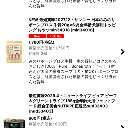
スとは、鮮度管理された動物の骨をじっくり煮込
んだ旨味…
NEW 最短賞味2027.12・サンユー 日本のみのり
ボーンブロス 牛骨20g×6袋 全年齢犬猫用トッピ
ング おやつmin34018
[
min34018
]
1,760
円
(税込)
希望小売価格
:
1,760
円
在庫数 3個
みのりボーンブロス牛骨 牛の旨味とコクのある
おいしさ100% Pure BoneBroth じっくり煮
込んだ国産の栄養スープ（犬・猫OK）ボーンブロ
スとは、鮮度管理された動物の骨をじっくり煮込
んだ旨味…
最短賞味2029.4・ニュートライプ ピュア ビーフ
＆グリーントライプ 185g全年齢犬用ウェットフ
ード 総合栄養食NUTRIPE正規品nud33403
[
nud33403
]
660
円
(税込)
希望小売価格
:
660
円