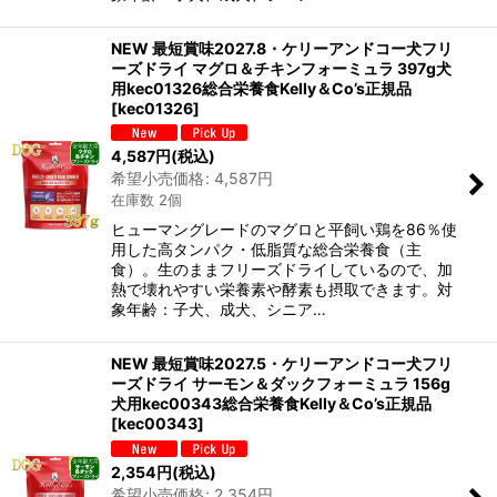
NEW 最短賞味2027.8・ケリーアンドコー犬フリ
ーズドライ マグロ＆チキンフォーミュラ 397g犬
用kec01326総合栄養食Kelly＆Co’s正規品
[
kec01326
]
4,587
円
(税込)
希望小売価格
:
4,587
円
在庫数 2個
ヒューマングレードのマグロと平飼い鶏を86％使
用した高タンパク・低脂質な総合栄養食（主
食）。生のままフリーズドライしているので、加
熱で壊れやすい栄養素や酵素も摂取できます。対
象年齢：子犬、成犬、シニア…
NEW 最短賞味2027.5・ケリーアンドコー犬フリ
ーズドライ サーモン＆ダックフォーミュラ 156g
犬用kec00343総合栄養食Kelly＆Co’s正規品
[
kec00343
]
2,354
円
(税込)
希望小売価格
:
2,354
円