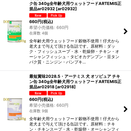
ク缶 340g全年齢犬用ウェットフードARTEMIS正
規品ar02932
[
ar02932
]
660
円
(税込)
希望小売価格
:
660
円
在庫数 4個
全年齢犬用ウェットフード穀物不使用！仔犬から
老犬まで与えて頂ける缶詰です。原材料：ダッ
ク・フィッシュスープ・水・乾燥卵・チキン・オ
ーシャンフィッシュ・タピオカデンプン・豆タン
パク質・ニンジン・パンプキ…
最短賞味2028.5・アーテミス 犬 オソピュア チキ
ン缶 340g全年齢犬用ウェットフードARTEMIS正
規品ar02918
[
ar02918
]
660
円
(税込)
希望小売価格
:
660
円
在庫数 9個
全年齢犬用ウェットフード穀物不使用！仔犬から
老犬まで与えて頂ける缶詰です。原材料：チキ
ン・チキンスープ・水・乾燥卵・オーシャンフィ