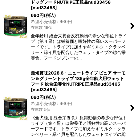
ドッグフードNUTRIPE正規品nud33458
[
nud33458
]
660
円
(税込)
希望小売価格
:
660
円
在庫数 19個
全年齢用 総合栄養食反芻動物の希少な部位トライ
プ（第４胃）は栄養価と嗜好性の高いスーパーフ
ードです。トライプに加えヤギミルク・クランベ
リー・緑イ貝を配合したウェットタイプの総合栄
養食。フードジプシーの…
最短賞味2028.6・ニュートライプ ピュア サーモ
ン＆グリーントライプ 185g全年齢犬用ウェット
フード 総合栄養食NUTRIPE正規品nud33465
[
nud33465
]
660
円
(税込)
希望小売価格
:
660
円
在庫数 5個
《全犬種用 総合栄養食》反芻動物の希少な部位ト
ライプ（第４胃）は栄養価と嗜好性の高いスーパ
ーフードです。トライプに加えヤギミルク・クラ
ンベリー・緑イ貝を配合したウェットタイプの総