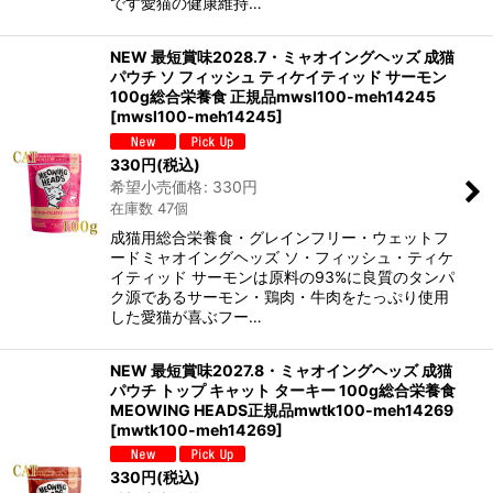
です愛猫の健康維持…
NEW 最短賞味2028.7・ミャオイングヘッズ 成猫
パウチ ソ フィッシュ ティケイティッド サーモン
100g総合栄養食 正規品mwsl100-meh14245
[
mwsl100-meh14245
]
330
円
(税込)
希望小売価格
:
330
円
在庫数 47個
成猫用総合栄養食・グレインフリー・ウェットフ
ードミャオイングヘッズ ソ・フィッシュ・ティケ
イティッド サーモンは原料の93%に良質のタンパ
ク源であるサーモン・鶏肉・牛肉をたっぷり使用
した愛猫が喜ぶフー…
NEW 最短賞味2027.8・ミャオイングヘッズ 成猫
パウチ トップ キャット ターキー 100g総合栄養食
MEOWING HEADS正規品mwtk100-meh14269
[
mwtk100-meh14269
]
330
円
(税込)