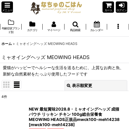
メニュー
カート
ログイン
年齢症状ブラン
カテゴリ
マイページ
商品検索
カレンダー
ド別
ホーム
>
ミャオイングヘッズ MEOWING HEADS
ミャオイングヘッズ MEOWING HEADS
愛猫がハッピーでヘルシーな生活を送るために、上質なお肉と魚、
新鮮な自然素材をたっぷり使用したフードです
表示順変更
閉じる
4
件
表示数
:
NEW 最短賞味2028.8・ミャオイングヘッズ 成猫
パウチ リッキン チキン 100g総合栄養食
在庫あり
MEOWING HEADS正規品mwck100-meh14238
[
mwck100-meh14238
]
並び順
: