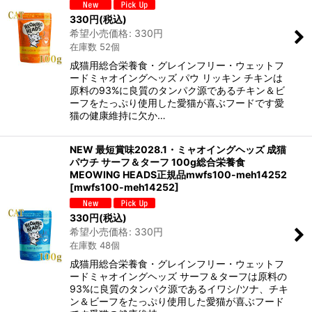
330
円
(税込)
希望小売価格
:
330
円
絞り込む
在庫数 52個
成猫用総合栄養食・グレインフリー・ウェットフ
ードミャオイングヘッズ パウ リッキン チキンは
原料の93%に良質のタンパク源であるチキン＆ビ
ーフをたっぷり使用した愛猫が喜ぶフードです愛
猫の健康維持に欠か…
NEW 最短賞味2028.1・ミャオイングヘッズ 成猫
パウチ サーフ＆ターフ 100g総合栄養食
MEOWING HEADS正規品mwfs100-meh14252
[
mwfs100-meh14252
]
330
円
(税込)
希望小売価格
:
330
円
在庫数 48個
成猫用総合栄養食・グレインフリー・ウェットフ
ードミャオイングヘッズ サーフ＆ターフは原料の
93%に良質のタンパク源であるイワシ/ツナ、チキ
ン＆ビーフをたっぷり使用した愛猫が喜ぶフード