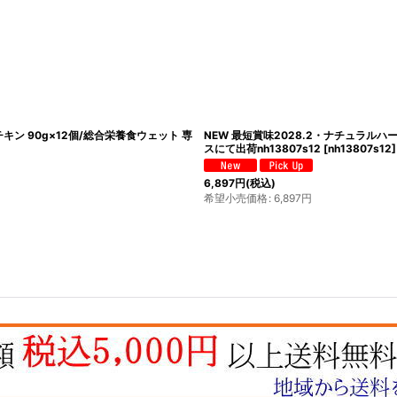
キン 90g×12個/総合栄養食ウェット 専
NEW 最短賞味2028.2・ナチュラルハ
スにて出荷nh13807s12
[
nh13807s12
]
6,897
円
(税込)
希望小売価格
:
6,897
円