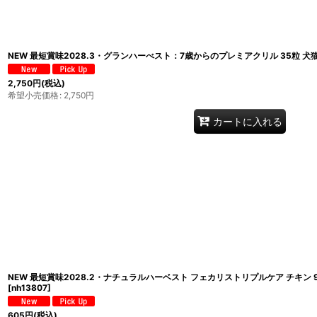
NEW 最短賞味2028.3・グランハーべスト：7歳からのプレミアクリル 35粒 犬猫
2,750
円
(税込)
希望小売価格
:
2,750
円
カートに入れる
NEW 最短賞味2028.2・ナチュラルハーベスト フェカリストリプルケア チキン 9
[
nh13807
]
605
円
(税込)