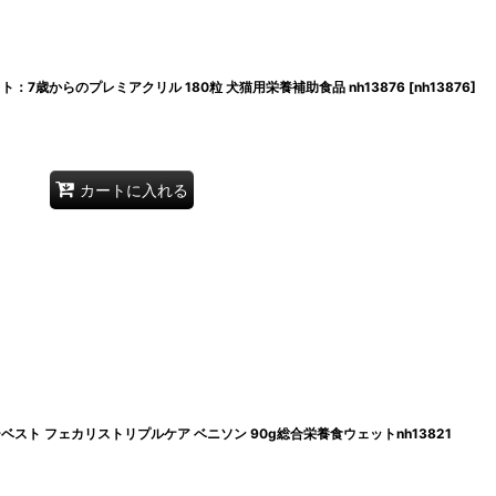
ト：7歳からのプレミアクリル 180粒 犬猫用栄養補助食品 nh13876
[
nh13876
]
カートに入れる
ーベスト フェカリストリプルケア ベニソン 90g総合栄養食ウェットnh13821