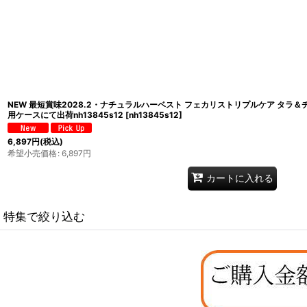
NEW 最短賞味2028.2・ナチュラルハーベスト フェカリストリプルケア タラ＆チ
用ケースにて出荷nh13845s12
[
nh13845s12
]
6,897
円
(税込)
希望小売価格
:
6,897
円
カートに入れる
特集で絞り込む
なちゅのオリジナルセット
お試しドライフード少量パック犬用