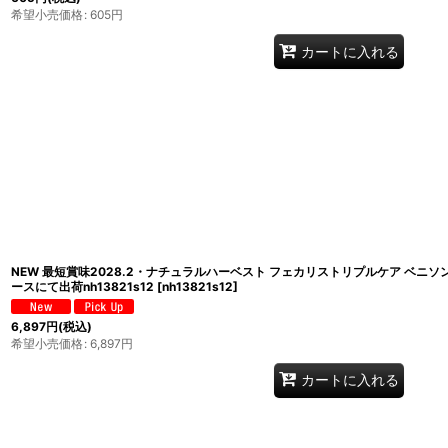
希望小売価格
:
605
円
カートに入れる
NEW 最短賞味2028.2・ナチュラルハーベスト フェカリストリプルケア ベニソン
ースにて出荷nh13821s12
[
nh13821s12
]
6,897
円
(税込)
希望小売価格
:
6,897
円
カートに入れる