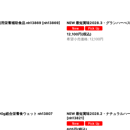
絞り込む
用栄養補助食品 nh13869
[
nh13869
]
NEW 最短賞味2028.3・グランハーべス
12,100
円
(税込)
希望小売価格
:
12,100
円
0g総合栄養食ウェット nh13807
NEW 最短賞味2028.2・ナチュラルハ
[
nh13821
]
605
円
(税込)