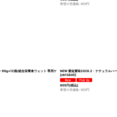
希望小売価格
:
605
円
 90g×12個/総合栄養食ウェット 専用ケ
NEW 最短賞味2028.2・ナチュラルハ
[
nh13845
]
605
円
(税込)
希望小売価格
:
605
円