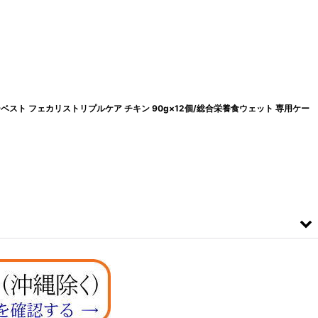
ーベスト フェカリストリプルケア チキン 90g×12個/総合栄養食ウェット 専用ケー